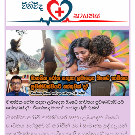
මානසික රෝග සඳහා ලබාදෙන ඖෂධ භාවිතය ප්‍රචණ්ඩත්වයට
හේතුවක් ද?- විශේෂඥ මනෝ වෛද්‍ය රූමි රූබන්
මානසික රෝගී තත්ත්වයන් සඳහා ලබාදෙන ඖෂධ
භාවිතය හේතුවෙන් රෝගීන් හෝ සාමාන්‍ය පුද්ගලයන්
ප්‍රචණ්ඩත්වයට යොමු විය හැකි ද යන්න වර්තමානයේ