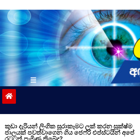
Skip
to
content
vinivida.lk
කුඩා දැරියන් ලිංගික සූරාකෑමට ලක් කරන සූක්ෂ්ම
ජාලයක් පවත්වාගෙන ගිය ජෙෆ්රි එප්ස්ටයින් අපේ
රටටත් පැමිණ තිබේද?