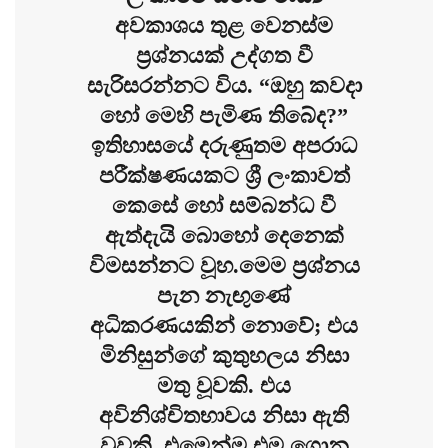
අවකාශය තුළ වෙනස්ම
ප්‍රශ්නයක් උද්ගත වී
සැරිසරන්නට විය. “ඔහු කවදා
හෝ මෙහි පැමිණ තිබේද?”
ඉතිහාසයේ දරුණුතම අපරාධ
පරීක්ෂණයකට ශ්‍රී ලංකාවත්
කෙසේ හෝ සම්බන්ධ වී
ඇත්දැයි බොහෝ දෙනෙක්
විමසන්නට වූහ.මෙම ප්‍රශ්නය
පැන නැඟුණේ
අධිකරණයකින් නොවේ; එය
මිනිසුන්ගේ කුතුහලය නිසා
මතු වූවකි. එය
අවිනිශ්චිතභාවය නිසා ඇති
වූවකි. එමෙන්ම එම ගොනු