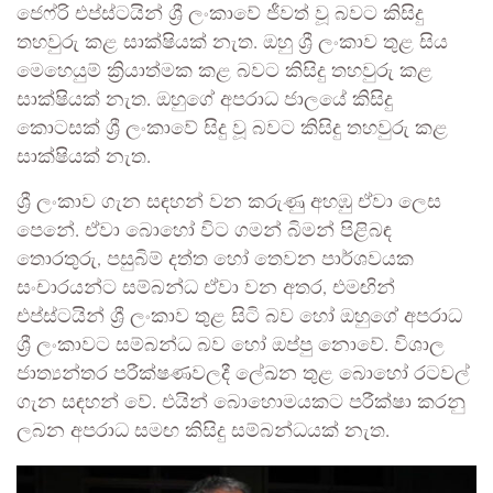
ජෙෆ්රි එප්ස්ටයින් ශ්‍රී ලංකාවේ ජීවත් වූ බවට කිසිදු
තහවුරු කළ සාක්ෂියක් නැත. ඔහු ශ්‍රී ලංකාව තුළ සිය
මෙහෙයුම් ක්‍රියාත්මක කළ බවට කිසිදු තහවුරු කළ
සාක්ෂියක් නැත. ඔහුගේ අපරාධ ජාලයේ කිසිදු
කොටසක් ශ්‍රී ලංකාවේ සිදු වූ බවට කිසිදු තහවුරු කළ
සාක්ෂියක් නැත.
ශ්‍රී ලංකාව ගැන සඳහන් වන කරුණු අහඹු ඒවා ලෙස
පෙනේ. ඒවා බොහෝ විට ගමන් බිමන් පිළිබඳ
තොරතුරු, පසුබිම් දත්ත හෝ තෙවන පාර්ශවයක
සංචාරයන්ට සම්බන්ධ ඒවා වන අතර, එමඟින්
එප්ස්ටයින් ශ්‍රී ලංකාව තුළ සිටි බව හෝ ඔහුගේ අපරාධ
ශ්‍රී ලංකාවට සම්බන්ධ බව හෝ ඔප්පු නොවේ. විශාල
ජාත්‍යන්තර පරීක්ෂණවලදී ලේඛන තුළ බොහෝ රටවල්
ගැන සඳහන් වේ. එයින් බොහොමයකට පරීක්ෂා කරනු
ලබන අපරාධ සමඟ කිසිදු සම්බන්ධයක් නැත.