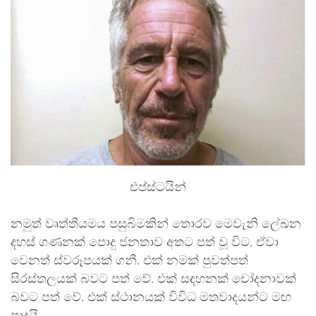
එප්ස්ටයින්
නමුත් වෘත්තීයමය පසුබිමකින් තොරව මෙවැනි ලේඛන
දහස් ගණනක් පොදු ජනතාව අතට පත් වූ විට, ඒවා
වෙනත් ස්වරූපයක් ගනී. එක් නමක් පුවත්පත්
සිරස්තලයක් බවට පත් වේ. එක් සඳහනක් චෝදනාවක්
බවට පත් වේ. එක් ස්ථානයක් විවිධ මතවාදයන්ට මඟ
පාදයි.