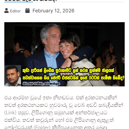
February 12, 2026
Editor
එය ආරම්භ වූයේ ඉතා නිහඬවය. එක් දුරකථනයකින්
තවත් දුරකථනයකට හුවමාරු වූ වෙබ් අඩවි සබැඳියකින්
(Link) පසුව, ලිපිගොනු සමූහයක් අන්තර්ජාලයට
එක්විය. තවත් කවුරුන් හෝ එම ලිපිගොනු ඇතුළත්
ෆෝල්ඩරයක් (Folder) කිහිපදෙනෙකු අතර බෙදා