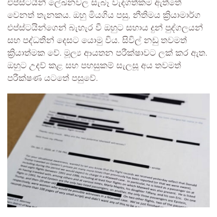
එප්ස්ටයින් ලේඛනවල සැබෑ වැදගත්කම ඇත්තේ
වෙනත් තැනකය. ඔහු මියගිය පසු, නීතිමය ක්‍රියාමාර්ග
එප්ස්ටයින්ගෙන් බැහැර වී ඔහුට සහාය දුන් පුද්ගලයන්
සහ පද්ධතීන් දෙසට යොමු විය. සිවිල් නඩු තවමත්
ක්‍රියාත්මක වේ. මූල්‍ය ආයතන පරීක්ෂාවට ලක් කර ඇත.
ඔහුට උදව් කළ සහ පහසුකම් සැලසූ අය තවමත්
පරීක්ෂණ යටතේ පසුවේ.