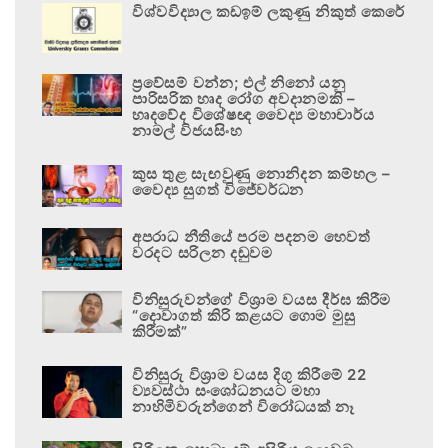
විශ්වවිද්‍යාල කඩඉම් ලකුණු නිකුත් කෙරේ
ප්‍රවේසම් වන්න; එල් නිනෝ යනු
පාරිසරික හෘද රෝග අවදානමකි –
හෘදවේද විශේෂඥ වෛද්‍ය මහාචාර්ය
නාමල් විජයසිංහ
කුස තුළ සැඟවුණු නොනිදන කම්හල –
වෛද්‍ය සුගත් විජේවර්ධන
අපරාධ නීතියේ පරම පදනම හෙවත්
වරදට සරිලන දඬුවම
විනිසුරුවන්ගේ විශ්‍රාම වයස දීර්ඝ කිරීම
“දොවාගත් කිරි කළයට ගොම මුසු
කිරීමක්”
විනිසුරු විශ්‍රාම වයස දිගු කිරීමේ 22
ව්‍යවස්ථා සංශෝධනයට මහා
නාහිමිවරුන්ගෙන් විරෝධයක් නෑ