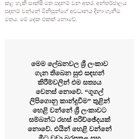
කළ හැකි සාක්ෂි මත පදනම් වන අතර, අන්තර්ජාලය
පදනම් වන්නේ මිනිසුන්ගේ අවධානය දිනා ගැනීම
මතය. මේ දෙක එකක් නොවේ.
මෙම ලේඛනවල ශ්‍රී ලංකාව
ගැන තිබෙන සුළු සඳහන්
කිරීම්වලින් එම සත්‍යය
වෙනස් නොවේ. “ගූගල්
ලිපිගොනු කාන්දුවීම” තුළින්
හෙළි වන්නේ ශ්‍රී ලංකාවට
සම්බන්ධ රහස් පරිච්ඡේදයක්
නොවේ. එයින් හෙළි වන්නේ
මීට වඩා බරපතළ සහ