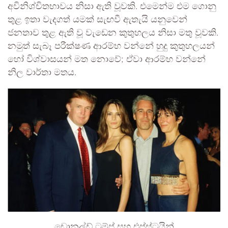
අවිනිශ්චිතභාවය නිසා ඇති වූවකි. එමෙන්ම එම ගොනු
තුළ ඉතා වැදගත් යමක් සැඟවී ඇතැයි යනුවෙන්
ජනතාව තුළ ඇති වූ වැඩෙන කුතුහලය නිසා මතු වූවකි.
නමුත් සැබෑ පරීක්ෂණ ආරම්භ වන්නේ හුදු කුතුහලයන්
හෝ විශ්වාසයන් මත නොවේ; ඒවා ආරම්භ වන්නේ
නිල වාර්තා මතය.
ඩොනල්ඩ් ට්‍රම්ප් සහ එප්ස්ටයින්