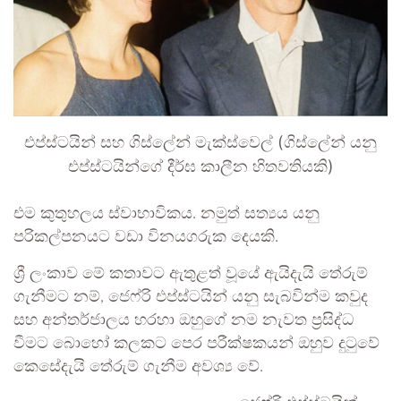
එප්ස්ටයින් සහ ගිස්ලේන් මැක්ස්වෙල් (ගිස්ලේන් යනු
එප්ස්ටයින්ගේ දීර්ඝ කාලීන හිතවතියකි)
එම කුතුහලය ස්වාභාවිකය. නමුත් සත්‍යය යනු
පරිකල්පනයට වඩා විනයගරුක දෙයකි.
ශ්‍රී ලංකාව මේ කතාවට ඇතුළත් වූයේ ඇයිදැයි තේරුම්
ගැනීමට නම්, ජෙෆ්රි එප්ස්ටයින් යනු සැබවින්ම කවුද
සහ අන්තර්ජාලය හරහා ඔහුගේ නම නැවත ප්‍රසිද්ධ
වීමට බොහෝ කලකට පෙර පරීක්ෂකයන් ඔහුව දුටුවේ
කෙසේදැයි තේරුම් ගැනීම අවශ්‍ය වේ.