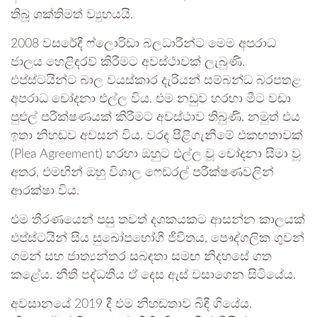
තිබූ ශක්තිමත් ව්‍යුහයයි.
2008 වසරේදී ෆ්ලොරිඩා බලධාරීන්ට මෙම අපරාධ
ජාලය හෙළිදරව් කිරීමට අවස්ථාවක් ලැබුණි.
එප්ස්ටයින්ට බාල වයස්කාර දැරියන් සම්බන්ධ බරපතළ
අපරාධ චෝදනා එල්ල විය. එම නඩුව හරහා මීට වඩා
පුළුල් පරීක්ෂණයක් කිරීමට අවස්ථාව තිබුණි. නමුත් එය
ඉතා නිහඬව අවසන් විය. වරද පිළිගැනීමේ එකඟතාවක්
(Plea Agreement) හරහා ඔහුට එල්ල වූ චෝදනා සීමා වූ
අතර, එමඟින් ඔහු විශාල ෆෙඩරල් පරීක්ෂණවලින්
ආරක්ෂා විය.
එම තීරණයෙන් පසු තවත් දශකයකට ආසන්න කාලයක්
එප්ස්ටයින් සිය සුඛෝපභෝගී ජීවිතය, පෞද්ගලික ගුවන්
ගමන් සහ ජාත්‍යන්තර සබඳතා සමඟ නිදහසේ ගත
කළේය. නීති පද්ධතිය ඒ දෙස ඇස් වසාගෙන සිටියේය.
අවසානයේ 2019 දී එම නිහඬතාව බිඳී ගියේය.