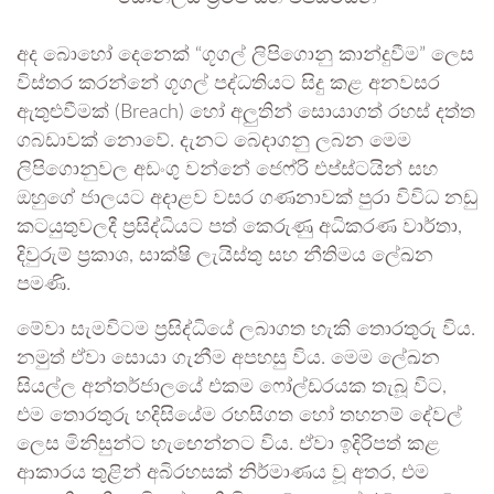
අද බොහෝ දෙනෙක් “ගූගල් ලිපිගොනු කාන්දුවීම” ලෙස
විස්තර කරන්නේ ගූගල් පද්ධතියට සිදු කළ අනවසර
ඇතුළුවීමක් (Breach) හෝ අලුතින් සොයාගත් රහස් දත්ත
ගබඩාවක් නොවේ. දැනට බෙදාගනු ලබන මෙම
ලිපිගොනුවල අඩංගු වන්නේ ජෙෆ්රි එප්ස්ටයින් සහ
ඔහුගේ ජාලයට අදාළව වසර ගණනාවක් පුරා විවිධ නඩු
කටයුතුවලදී ප්‍රසිද්ධියට පත් කෙරුණු අධිකරණ වාර්තා,
දිවුරුම් ප්‍රකාශ, සාක්ෂි ලැයිස්තු සහ නීතිමය ලේඛන
පමණි.
මේවා සැමවිටම ප්‍රසිද්ධියේ ලබාගත හැකි තොරතුරු විය.
නමුත් ඒවා සොයා ගැනීම අපහසු විය. මෙම ලේඛන
සියල්ල අන්තර්ජාලයේ එකම ෆෝල්ඩරයක තැබූ විට,
එම තොරතුරු හදිසියේම රහසිගත හෝ තහනම් දේවල්
ලෙස මිනිසුන්ට හැඟෙන්නට විය. ඒවා ඉදිරිපත් කළ
ආකාරය තුළින් අබිරහසක් නිර්මාණය වූ අතර, එම