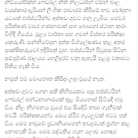
නිව්යෝර්ක්හි ෆෙඩරල් නීති නිලධාරීන් විසින් බාල
වයස්කාර දැරියන් ලිංගික ජාවාරම් කිරීමේ නව චෝදනා
යටතේ එප්ස්ටයින්ව අත්අඩංගුවට ගනු ලැබීය. මෙවර
පරීක්ෂණ වසර ගණනාවක් සහ බොහෝ ස්ථාන කරා
විහිදී ගියේය. මූල්‍ය වාර්තා සහ ගමන් විස්තර පරීක්ෂා
කෙරුණි. සන්නිවේදන දත්ත විශ්ලේෂණය කළ අතර
සාක්ෂිකරුවෝ ඉදිරිපත් වූහ. එප්ස්ටයින් පිටුපස සිටින
සම්පූර්ණ ජාලයම හෙළිදරව් වනු ඇතැයි පළමු වතාවට
සිතිය හැකි විය.
නමුත් එම මොහොත කිසිදා උදා වූයේ නැත.
අත්අඩංගුවට ගෙන සති කිහිපයකට පසු එප්ස්ටයින්
ෆෙඩරල් බන්ධනාගාරයක් තුළ මියගොස් සිටියදී හමු
විය. නිල නිගමනය වූයේ එය සියදිවි නසා ගැනීමක්
බවයි. පරීක්ෂකයන්ට මෙය ස්ථිර ගැටලුවක් බවට පත්
විය. මෙම නඩුවේ ප්‍රධානියාගෙන් තවදුරටත් ප්‍රශ්න කළ
නොහැකි විය. මෙම පද්ධතිය ගැන ලොව හොඳම