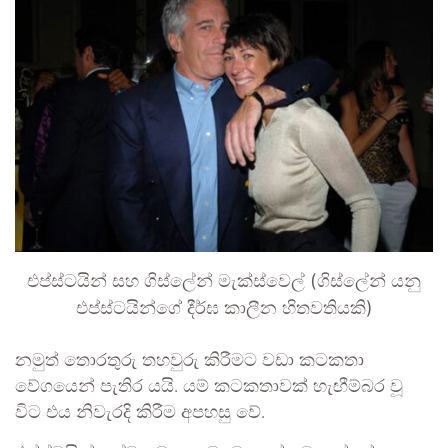
එප්ස්ටයින් සහ ගිස්ලේන් මැක්ස්වෙල් (ගිස්ලේන් යනු
එප්ස්ටයින්ගේ දීර්ඝ කාලීන හිතවතියකි)
නමුත් තොරතුරු තහවුරු කිරීමට වඩා කටකතා
වේගයෙන් පැතිර යයි. යම් කටකතාවක් හැඟීම්බර වූ
විට එය නිවැරදි කිරීම අපහසු වේ.