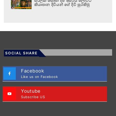
සිරිලක සොබා දම් අසිරිය ලොවට
කියාපාන දිවියන් ගේ දිවි සුරකිමු
SOCIAL SHARE
Facebook
Like us on Facebook
Youtube
Subscribe US