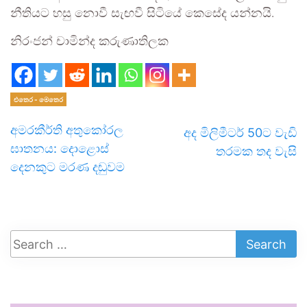
නීතියට හසු නොවී සැඟවී සිටියේ කෙසේද යන්නයි.
නිරංජන් චාමින්ද කරුණාතිලක
එතෙර - මෙතෙර
අමරකීර්ති අතුකෝරල
අද මිලිමීටර් 50ට වැඩි
ඝාතනය: දොළොස්
තරමක තද වැසි
දෙනකුට මරණ දඬුවම