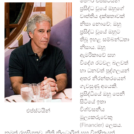
ජෙෆ්රි එප්ස්ටයින්
ප්‍රසිද්ධ වූයේ ඔහුගේ
වෘත්තීය දක්ෂතාවක්
නිසා නොවේ; ඔහු
ප්‍රසිද්ධ වූයේ ඔහුට
තිබූ ඉහළ සම්බන්ධතා
නිසාය. ඔහු
ඇමරිකාවේ සහ
විදේශ රටවල බලවත්
හා ධනවත් පුද්ගලයන්
අතර නිරන්තරයෙන්
ගැවසුණු අයෙකි.
ප්‍රසිද්ධියේ ඔහු පෙනී
සිටියේ ඉතා
විශ්වසනීය
එප්ස්ටයින්
මූල්‍යකරුවෙකු
(Financier) ලෙසය.
නමුත් රහසිගතව, නීති නිලධාරීන් සහ වින්දිතයන්