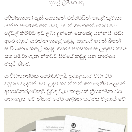
ගූගල් ලිපිගොනු
පරීක්ෂකයන් දැන් අසන්නේ එප්ස්ටයින් කළේ කුමක්ද
යන්න පමණක් නොවේ; ඔවුන් අසන්නේ ඔහුට මේ
දේවල් කිරීමට ඉඩ ලබා දුන්නේ කෙසේද යන්නයි. ඒවා
අතර ඔහුව ආරක්ෂා කළේ කවුද, ඔහුගේ ගමන් බිමන්
සංවිධානය කළේ කවුද, අවශ්‍ය පහසුකම් සැලසුවේ කවුද
සහ මේවා ගැන නිහඬව සිටියේ කවුද යන කාරණා
මතුවී තිබේ.
සංවිධානාත්මක අපරාධවලදී, පුද්ගලයාට වඩා එම
ව්‍යුහය වැදගත් වේ. උදව් කරන්නන් නොමැතිව බලවත්
අපරාධකරුවෙකුට වුවද වැඩි කාලයක් ක්‍රියාත්මක විය
නොහැක. මේ නිසාම මෙම ලේඛන තවමත් වැදගත් වේ.