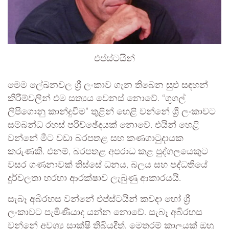
එප්ස්ටයින්
මෙම ලේඛනවල ශ්‍රී ලංකාව ගැන තිබෙන සුළු සඳහන්
කිරීම්වලින් එම සත්‍යය වෙනස් නොවේ. “ගූගල්
ලිපිගොනු කාන්දුවීම” තුළින් හෙළි වන්නේ ශ්‍රී ලංකාවට
සම්බන්ධ රහස් පරිච්ඡේදයක් නොවේ. එයින් හෙළි
වන්නේ මීට වඩා බරපතළ සහ කණගාටුදායක
කරුණකි. එනම්, බරපතළ අපරාධ කළ පුද්ගලයෙකුට
වසර ගණනාවක් තිස්සේ ධනය, බලය සහ පද්ධතියේ
දුර්වලතා හරහා ආරක්ෂාව ලැබුණු ආකාරයයි.
සැබෑ අබිරහස වන්නේ එප්ස්ටයින් කවදා හෝ ශ්‍රී
ලංකාවට පැමිණියාද යන්න නොවේ. සැබෑ අබිරහස
වන්නේ අවශ්‍ය සාක්ෂි තිබියදීත්, මෙතරම් කාලයක් ඔහු