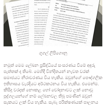
ගූගල් ලිපිගොනු
නමුත් මෙම ලේඛන ප්‍රසිද්ධියේ සංසරණය වීමේ අඳුරු
පැත්තක් ද තිබේ. මෙහිදී වින්දිතයන් නැවත වරක්
සමාජයට නිරාවරණය විය හැකිය. ඔවුන්ගේ පෞද්ගලික
ඉතිහාසය වැරදියට අර්ථකථනය විය හැකිය. එමෙන්ම,
කිසිදු වරදක් නොකළ හෝ චෝදනාවට ලක් නොවූ
පුද්ගලයන්ගේ නම් ලේඛනවල තිබූ පමණින් ඔවුන්
සැකයට ලක් විය හැකිය. සැබෑ පරීක්ෂණයක් පාලනය