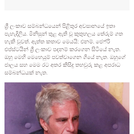
ශ්‍රී ලංකාව සම්බන්ධයෙන් පිළිතුර අවසානයේ ඉතා
පැහැදිලිය. මිනිසුන් තුළ ඇති වූ කුතුහලය තේරුම් ගත
හැකි වුවත්, ඇත්ත කතාව මෙයයි; එනම්, ජෙෆ්රි
එප්ස්ටයින් ශ්‍රී ලංකාව පදනම් කරගෙන සිටියේ නැත.
ඔහු මෙහි මෙහෙයුම් පවත්වාගෙන ගියේ නැත. ඔහුගේ
ජාලය සහ මෙම රට අතර කිසිදු තහවුරු කළ අපරාධ
සම්බන්ධයක් නැත.