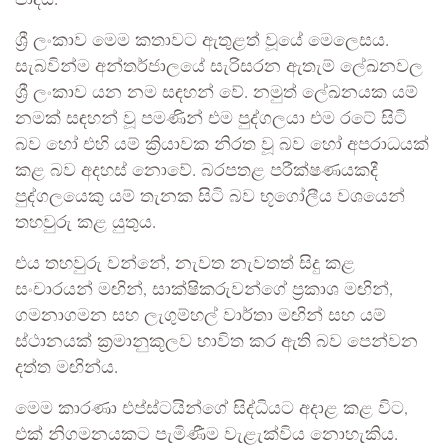
ශ්‍රී ලංකාව මෙම කතාවට ඇතුළත් වූයේ මෙලෙසය.
සැබවින්ම අන්තර්ජාලයේ සැරිසරන ඇතැම් ලේඛනවල
ශ්‍රී ලංකාව යන නම සඳහන් වේ. නමුත් ලේඛනයක යම්
නමක් සඳහන් වූ පමණින් එම පුද්ගලයා එම රටේ සිටි
බව හෝ එහි යම් ක්‍රියාවක නිරත වූ බව හෝ අපරාධයක්
කළ බව අදහස් නොවේ. බරපතළ පරීක්ෂණයකදී
පුද්ගලයෙකු යම් තැනක සිටි බව භූගෝලීය වශයෙන්
තහවුරු කළ යුතුය.
එය තහවුරු වන්නේ, නැවත නැවතත් සිදු කළ
සංචාරයන් මඟින්, සාක්ෂිකරුවන්ගේ ප්‍රකාශ මඟින්,
ගමනාගමන සහ ලැගුම්හල් වාර්තා මඟින් සහ යම්
ස්ථානයක් ක්‍රමානුකූලව භාවිත කර ඇති බව පෙන්වන
දත්ත මඟින්ය.
මෙම කාරණා එප්ස්ටයින්ගේ සිද්ධියට අදාළ කළ විට,
එක් නිගමනයකට පැමිණීම වැළැක්විය නොහැකිය.