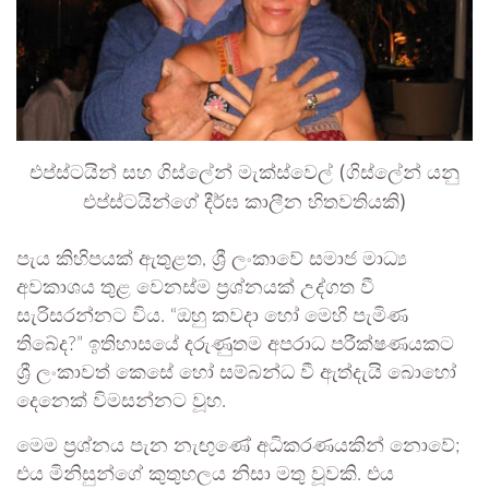
එප්ස්ටයින් සහ ගිස්ලේන් මැක්ස්වෙල් (ගිස්ලේන් යනු
එප්ස්ටයින්ගේ දීර්ඝ කාලීන හිතවතියකි)
පැය කිහිපයක් ඇතුළත, ශ්‍රී ලංකාවේ සමාජ මාධ්‍ය
අවකාශය තුළ වෙනස්ම ප්‍රශ්නයක් උද්ගත වී
සැරිසරන්නට විය. “ඔහු කවදා හෝ මෙහි පැමිණ
තිබේද?” ඉතිහාසයේ දරුණුතම අපරාධ පරීක්ෂණයකට
ශ්‍රී ලංකාවත් කෙසේ හෝ සම්බන්ධ වී ඇත්දැයි බොහෝ
දෙනෙක් විමසන්නට වූහ.
මෙම ප්‍රශ්නය පැන නැඟුණේ අධිකරණයකින් නොවේ;
එය මිනිසුන්ගේ කුතුහලය නිසා මතු වූවකි. එය