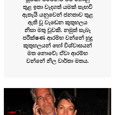
තුළ ඉතා වැදගත් යමක් සැඟවී
ඇතැයි යනුවෙන් ජනතාව තුළ
ඇති වූ වැඩෙන කුතුහලය
නිසා මතු වූවකි. නමුත් සැබෑ
පරීක්ෂණ ආරම්භ වන්නේ හුදු
කුතුහලයන් හෝ විශ්වාසයන්
මත නොවේ; ඒවා ආරම්භ
වන්නේ නිල වාර්තා මතය.