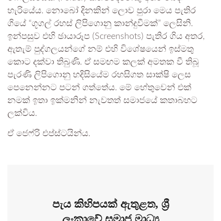
හැරියේය. නොබෝ දිනකින් ලොව පුරා මෙය පැතිර
ගියේ “ගූගල් රහස් ලිපිගොනු කාන්දුවීමක්” ලෙසිනි.
ඉන්පසුව එහි ඡායාරූප (Screenshots) පැතිර ගිය අතර,
ඇතැම් පුද්ගලයන්ගේ නම් එහි විශේෂයෙන් ඉස්මතු
කොට දක්වා තිබුණි. ඒ සමඟම කලක් අමතක වී තිබූ
පැරණි ලිපිගොනු හදිසියේම රහසිගත සාක්ෂි ලෙස
පෙනෙන්නට පටන් ගත්තේය. මේ හේතුවෙන් එක්
නමක් ඉතා ඉක්මනින් නැවතත් සමාජයේ කතාබහට
ලක්විය.
ඒ ජෙෆ්රි එප්ස්ටයින්ය.
පැය කිහිපයක් ඇතුළත, ශ්‍රී
ලංකාවේ සමාජ මාධ්‍ය