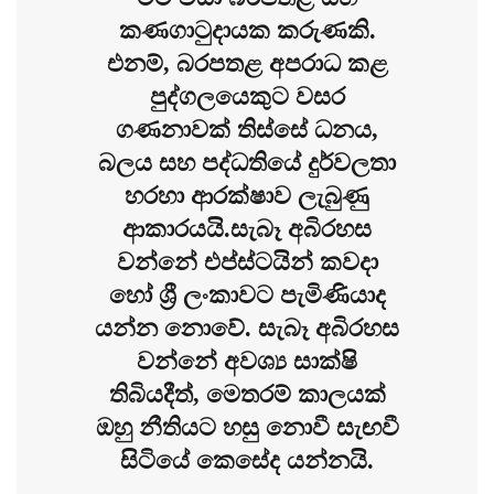
කණගාටුදායක කරුණකි.
එනම්, බරපතළ අපරාධ කළ
පුද්ගලයෙකුට වසර
ගණනාවක් තිස්සේ ධනය,
බලය සහ පද්ධතියේ දුර්වලතා
හරහා ආරක්ෂාව ලැබුණු
ආකාරයයි.
සැබෑ අබිරහස
වන්නේ එප්ස්ටයින් කවදා
හෝ ශ්‍රී ලංකාවට පැමිණියාද
යන්න නොවේ. සැබෑ අබිරහස
වන්නේ අවශ්‍ය සාක්ෂි
තිබියදීත්, මෙතරම් කාලයක්
ඔහු නීතියට හසු නොවී සැඟවී
සිටියේ කෙසේද යන්නයි.