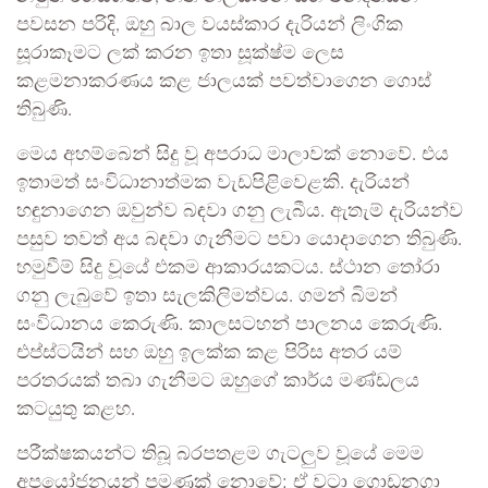
පවසන පරිදි, ඔහු බාල වයස්කාර දැරියන් ලිංගික
සූරාකෑමට ලක් කරන ඉතා සූක්ෂ්ම ලෙස
කළමනාකරණය කළ ජාලයක් පවත්වාගෙන ගොස්
තිබුණි.
මෙය අහම්බෙන් සිදු වූ අපරාධ මාලාවක් නොවේ. එය
ඉතාමත් සංවිධානාත්මක වැඩපිළිවෙළකි. දැරියන්
හඳුනාගෙන ඔවුන්ව බඳවා ගනු ලැබීය. ඇතැම් දැරියන්ව
පසුව තවත් අය බඳවා ගැනීමට පවා යොදාගෙන තිබුණි.
හමුවීම් සිදු වූයේ එකම ආකාරයකටය. ස්ථාන තෝරා
ගනු ලැබුවේ ඉතා සැලකිලිමත්වය. ගමන් බිමන්
සංවිධානය කෙරුණි. කාලසටහන් පාලනය කෙරුණි.
එප්ස්ටයින් සහ ඔහු ඉලක්ක කළ පිරිස අතර යම්
පරතරයක් තබා ගැනීමට ඔහුගේ කාර්ය මණ්ඩලය
කටයුතු කළහ.
පරීක්ෂකයන්ට තිබූ බරපතළම ගැටලුව වූයේ මෙම
අපයෝජනයන් පමණක් නොවේ; ඒ වටා ගොඩනගා