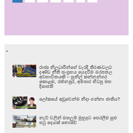
.
රාජ්‍ය නිලධාරීන්ගේ වැරදි තීරණවලට
දණ්ඩ නීති සංග්‍රහය යෙදවීම බරපතල
අවභාවිතයකි – සුනිල් කන්නන්ගර
කොළඹ, රත්නපුර, අම්පාර හිටපු මහ
දිසාපති
ලෝකයේ අඩුවෙන්ම නිදා ගන්නා ජාතිය?
නැව් වලින් බහලුම් මුහුදට පෙරලීම සුළු
පටු දෙයක් නොවේ