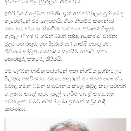
අවබෝධය තිබූ පුද්ගලයා අහිමි විය.
ඉතිරි වූයේ ලේඛන පමණි. දැන් අන්තර්ජාලය පුරා බෙදා
හැරෙන්නේ එම ලේඛනයි. ඒවා නිකම්ම කතාන්දර
නොවේ; ඒවා තාක්ෂණික වාර්තාය. ඒවායේ විද්‍යුත්
තැපෑල (Emails), ගමන්බිමන් දත්ත, අධිකරණ වාර්තා,
මූල්‍ය තොරතුරු සහ දිවුරුම් දුන් සාක්ෂි අඩංගු වේ.
ඒවායේ අරමුණ විනෝදය සැපයීම නොව, සත්‍ය
තොරතුරු තහවුරු කිරීමයි.
එම ලේඛන භාවිත කරන්නේ ඉතා නිශ්චිත ප්‍රශ්නවලට
පිළිතුරු සෙවීමටය. එනම්, කවුරුන් කා සමඟ සම්බන්ධ
වූවාද, ගමන් බිමන් සංවිධානය කළේ කවුද, කාලසටහන්
පාලනය කළේ කවුද, මුදල් ගෙවීම් කළේ කවුද, ඔහු
වෙත ළඟා වීමට අවසර ලබා දුන්නේ කවුද ආදී
කාරණාය.