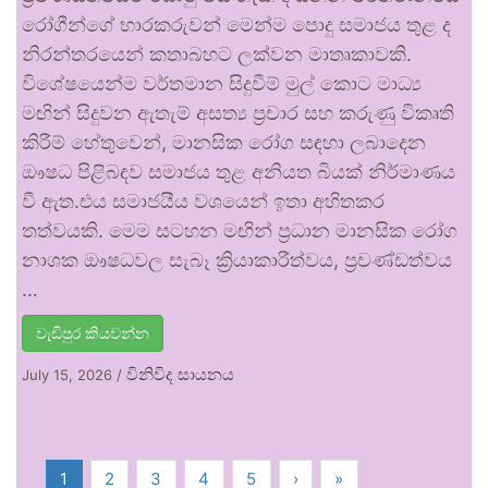
රෝගීන්ගේ භාරකරුවන් මෙන්ම පොදු සමාජය තුළ ද
නිරන්තරයෙන් කතාබහට ලක්වන මාතෘකාවකි.
විශේෂයෙන්ම වර්තමාන සිදුවීම් මුල් කොට මාධ්‍ය
මඟින් සිදුවන ඇතැම් අසත්‍ය ප්‍රචාර සහ කරුණු විකෘති
කිරීම් හේතුවෙන්, මානසික රෝග සඳහා ලබාදෙන
ඖෂධ පිළිබඳව සමාජය තුළ අනියත බියක් නිර්මාණය
වී ඇත.එය සමාජයීය වශයෙන් ඉතා අහිතකර
තත්වයකි. මෙම සටහන මඟින් ප්‍රධාන මානසික රෝග
නාශක ඖෂධවල සැබෑ ක්‍රියාකාරීත්වය, ප්‍රචණ්ඩත්වය
…
වැඩිපුර කියවන්න
විනිවිද සායනය
July 15, 2026
/
1
2
3
4
5
›
»