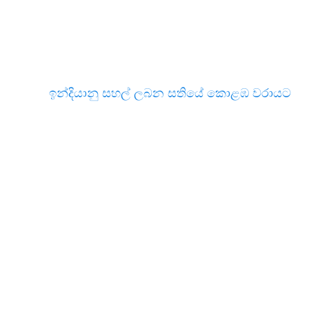
ඉන්දියානු සහල් ලබන සතියේ කොළඹ වරායට