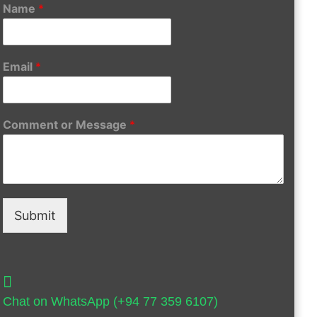
Name
*
Email
*
Comment or Message
*
Submit
Chat on WhatsApp (+94 77 359 6107)