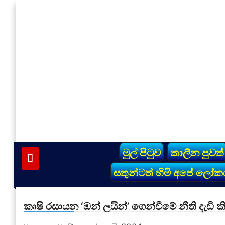
Skip
to
content
vinivida.lk
මුල් පිටුව
කාලීන පුවත්
සතුන්ටත් හිමි අපේ ලෝක
කෘෂි රසායන ‘ඔන් ලයින්’ ගෙන්වීමේ නීති දැඩි ක