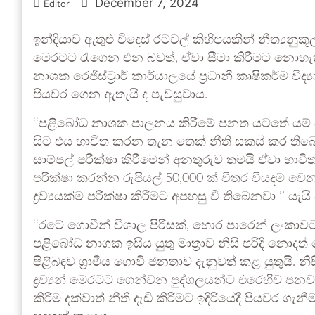
December 7, 2024
Editor
ඉන්දියාව ඇතුළු විදෙස් රටවල් කිහිපයකින් නීත්‍ය
මෙරටට රැගෙන එන බවත්, ඒවා සීමා කිරීමට නොහැක
නාශක රෙජිස්ට්‍රාර් කාර්යාලයේ ප්‍රධානී කෘෂිකර්ම විද්
පියවර ගෙන ඇතැයි ද පැවසුවාය.
‘‘පළිබෝධ නාශක පාලනය කිරීමේ පනත යටතේ ය
සිට එය භාවිත කරන තැන තෙක් නීති සකස් කර තිබ
සාම්පල් පරීක්ෂා කිරීමෙන් අනතුරුව තමයි ඒවා භාව
පරීක්ෂා කරන්න රුපියල් 50,000 ක් විතර වියදම් 
ද්‍රව්‍යයක්ම පරීක්ෂා කිරීමට අපහසු වී තිබෙනවා ’’ ය
‘‘රටේ ගොවීන් විශාල පිරිසක්, හොර පාරෙන් ලංක
පළිබෝධ නාශක ඉසිය යුතු මාත්‍රාව නිසි පරිදි නොදත් 
පිළිබඳව ග්‍රාමීය ගොවි ජනතාව දැනුවත් කළ යුතුයි. 
ද්‍රව්‍යන් මෙරටට ගෙන්වන පුද්ගලයන්ට එරෙහිව පනවන
කිරීම දක්වාත් නීති දැඩි කිරීමට ඉදිරියේදී පියවර ගැන