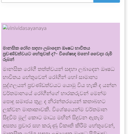
මානසික රෝග සඳහා ලබාදෙන ඖෂධ භාවිතය
ප්‍රචණ්ඩත්වයට හේතුවක් ද?- විශේෂඥ මනෝ වෛද්‍ය රූමි
රූබන්
මානසික රෝගී තත්ත්වයන් සඳහා ලබාදෙන ඖෂධ
භාවිතය හේතුවෙන් රෝගීන් හෝ සාමාන්‍ය
පුද්ගලයන් ප්‍රචණ්ඩත්වයට යොමු විය හැකි ද යන්න
වර්තමානයේ රෝගීන්ගේ භාරකරුවන් මෙන්ම
පොදු සමාජය තුළ ද නිරන්තරයෙන් කතාබහට
ලක්වන මාතෘකාවකි. විශේෂයෙන්ම වර්තමාන
සිදුවීම් මුල් කොට මාධ්‍ය මඟින් සිදුවන ඇතැම්
අසත්‍ය ප්‍රචාර සහ කරුණු විකෘති කිරීම් හේතුවෙන්,
මානසික රෝග සඳහා ලබාදෙන ඖෂධ පිළිබඳව