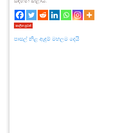
සඳහන් කළාය.
කාලීන පුවත්
පාසල් නිළ ඇඳුම් මහලම දෙයි