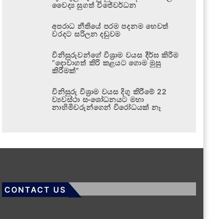
වෛද්‍ය සුගත් විජේවර්ධන
අපරාධ නීතියේ පරම පදනම හෙවත්
වරදට සරිලන දඬුවම
විනිසුරුවන්ගේ විශ්‍රාම වයස දීර්ඝ කිරීම
“දොවාගත් කිරි කළයට ගොම මුසු
කිරීමක්”
විනිසුරු විශ්‍රාම වයස දිගු කිරීමේ 22
ව්‍යවස්ථා සංශෝධනයට මහා
නාහිමිවරුන්ගෙන් විරෝධයක් නෑ
CONTACT US