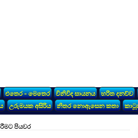
එතෙර - මෙතෙර
විනිවිද සායනය
හරිත දනව්ව
ය
උරුමයක අසිරිය
නිතර නොඇසෙන කතා
කාටූ
ිරීමට පියවර