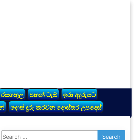
රසගඟුල
පහන් ටැඹ
ඉරා අදුරුපට
න්
දොස් දුරු කරවන දොස්තර උපදෙස්