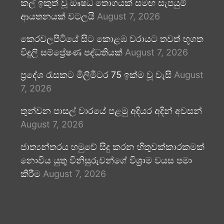
කල් ඉකුත් වූ ඖෂධ තොගයක් සමඟ සැපයුම්
ආයතනයක් වටලයි
August 7, 2026
කෙරවලපිටියේ සිට කොළඹ වරායට තවත් භූගත
විදුලි සම්ප්‍රේෂණ පද්ධතියක්
August 7, 2026
ප්‍රදේශ රැසකට මිලිමීටර 75 ඉක්ම වූ වැසි
August
7, 2026
තුන්වන පාසල් වාරයේ පළමු අදියර අදින් අවසන්
August 7, 2026
ජාත්‍යන්තරය හමුවේ සිදු කරන හිතුවක්කාරකමක්
නොවිය යුතු විනිසුරුවන්ගේ විශ්‍රාම වයස පමා
කිරීම
August 7, 2026