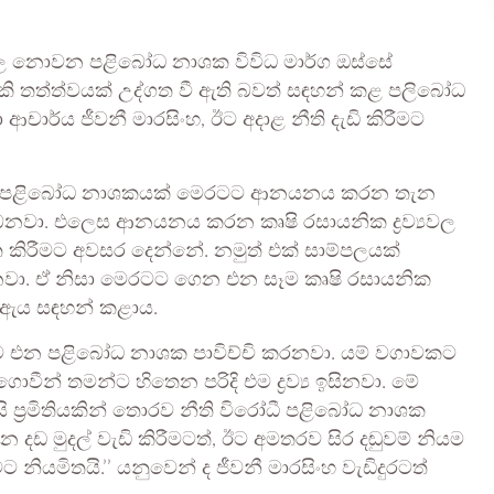
නුකූල නොවන පළිබෝධ නාශක විවිධ මාර්ග ඔස්සේ
ි තත්ත්වයක් උද්ගත වී ඇති බවත් සඳහන් කළ පලිබෝධ
‍යා ආචාර්ය ජීවනී මාරසිංහ, ඊට අදාළ නීති දැඩි කිරීමට
ම් පළිබෝධ නාශකයක් මෙරටට ආනයනය කරන තැන
ෙනවා. එලෙස ආනයනය කරන කෘෂි රසායනික ද්‍රව්‍යවල
ිත කිරීමට අවසර දෙන්නේ. නමුත් එක් සාම්පලයක්
වෙනවා. ඒ නිසා මෙරටට ගෙන එන සෑම කෘෂි රසායනික
ැයි ඇය සඳහන් කළාය.
ාවට එන පළිබෝධ නාශක පාවිච්චි කරනවා. යම් වගාවකට
ගොවීන් තමන්ට හිතෙන පරිදි එම ද්‍රව්‍ය ඉසිනවා. මේ
නිසි ප්‍රමිතියකින් තොරව නීති විරෝධී පළිබෝධ නාශක
 දඩ මුදල් වැඩි කිරීමටත්, ඊට අමතරව සිර දඬුවම් නියම
ීමට නියමිතයි.’’ යනුවෙන් ද ජීවනී මාරසිංහ වැඩිදුරටත්