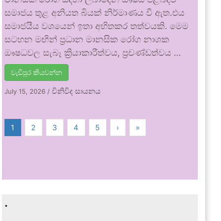
සමාජය තුළ අනියත බියක් නිර්මාණය වී ඇත.එය
සමාජයීය වශයෙන් ඉතා අහිතකර තත්වයකි. මෙම
සටහන මඟින් ප්‍රධාන මානසික රෝග නාශක
ඖෂධවල සැබෑ ක්‍රියාකාරීත්වය, ප්‍රචණ්ඩත්වය …
වැඩිපුර කියවන්න
විනිවිද සායනය
July 15, 2026
/
1
2
3
4
5
›
»
.