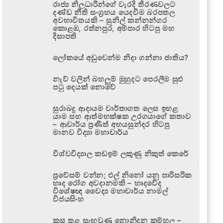
රාජ්‍ය නිලධාරීන්ගේ වැරදි තීරණවලට
දණ්ඩ නීති සංග්‍රහය යෙදවීම බරපතල
අවභාවිතයකි – සුනිල් කන්නන්ගර
කොළඹ, රත්නපුර, අම්පාර හිටපු මහ
දිසාපති
ලෝකයේ අඩුවෙන්ම නිදා ගන්නා ජාතිය?
නැව් වලින් බහලුම් මුහුදට පෙරලීම සුළු
පටු දෙයක් නොවේ
සුරාබදු ආදායම වාර්තාගත ලෙස ඉහළ
යාම සහ ආත්මභක්ෂක උරගයාගේ කතාව
– ආචාර්ය ප්‍රණීත් අභයසුන්දර හිටපු
මානව විද්‍යා මහාචාර්ය
විශ්වවිද්‍යාල කඩඉම් ලකුණු නිකුත් කෙරේ
ප්‍රවේසම් වන්න; එල් නිනෝ යනු පාරිසරික
හෘද රෝග අවදානමකි – හෘදවේද
විශේෂඥ වෛද්‍ය මහාචාර්ය නාමල්
විජයසිංහ
කුස තුළ සැඟවුණු නොනිදන කම්හල –