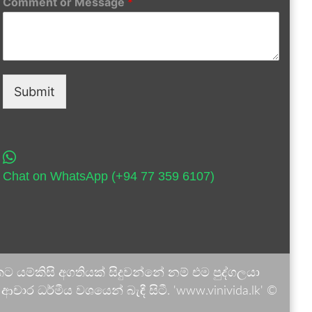
Comment or Message
*
Submit
Chat on WhatsApp (+94 77 359 6107)
 යම්කිසි අගතියක් සිදුවන්නේ නම් එම පුද්ගලයා
ාර ධර්මීය වශයෙන් බැඳී සිටී. 'www.vinivida.lk' ©