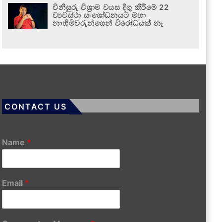
විනිසුරු විශ්‍රාම වයස දිගු කිරීමේ 22
ව්‍යවස්ථා සංශෝධනයට මහා
නාහිමිවරුන්ගෙන් විරෝධයක් නෑ
CONTACT US
Name
*
Email
*