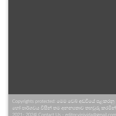
Copyrights protected: මෙම වෙබ් අඩවියේ පළකරනු
හෝ පාර්ශවය විසින් තම අනන්‍යතාව තහවුරු කරමින් ඉ
2021- 2024| Contact Us - editor.vinivida@gmail.com