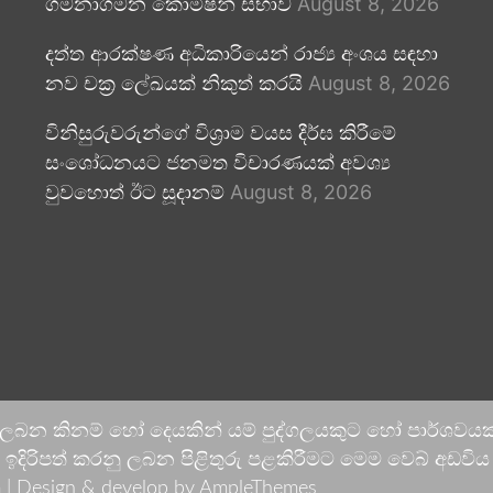
ගමනාගමන කොමිෂන් සභාව
August 8, 2026
දත්ත ආරක්ෂණ අධිකාරියෙන් රාජ්‍ය අංශය සඳහා
නව චක්‍ර ලේඛයක් නිකුත් කරයි
August 8, 2026
විනිසුරුවරුන්ගේ විශ්‍රාම වයස දීර්ඝ කිරීමේ
සංශෝධනයට ජනමත විචාරණයක් අවශ්‍ය
වුවහොත් ඊට සූදානම්
August 8, 2026
 ලබන කිනම් හෝ දෙයකින් යම් පුද්ගලයකුට හෝ පාර්ශවයකට
දිරිපත් කරනු ලබන පිළිතුරු පළකිරීමට මෙම වෙබ් අඩවිය ආච
 |
Design & develop by AmpleThemes