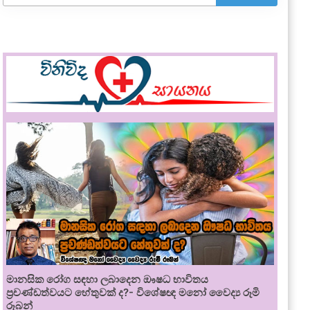
මානසික රෝග සඳහා ලබාදෙන ඖෂධ භාවිතය
ප්‍රචණ්ඩත්වයට හේතුවක් ද?- විශේෂඥ මනෝ වෛද්‍ය රූමි
රූබන්