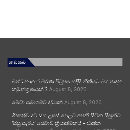
නවතම
බන්ධනාගාර මරණ පිටුපස හදිසි නීතියට මග පාදන
කුමන්ත්‍රණයක් ?
August 8, 2026
මෙටා සමාගමට දඩයක්
August 8, 2026
ශිෂ්‍යත්වයට සහ උසස් පෙළට පෙනී සිටින සිසුන්ට
‘සිසු සැරිය’ සේවාව ක්‍රියාත්මකයි – ජාතික