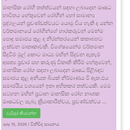
මානසික රෝගී තත්ත්වයන් සඳහා ලබාදෙන ඖෂධ
භාවිතය හේතුවෙන් රෝගීන් හෝ සාමාන්‍ය
පුද්ගලයන් ප්‍රචණ්ඩත්වයට යොමු විය හැකි ද යන්න
වර්තමානයේ රෝගීන්ගේ භාරකරුවන් මෙන්ම
පොදු සමාජය තුළ ද නිරන්තරයෙන් කතාබහට
ලක්වන මාතෘකාවකි. විශේෂයෙන්ම වර්තමාන
සිදුවීම් මුල් කොට මාධ්‍ය මඟින් සිදුවන ඇතැම්
අසත්‍ය ප්‍රචාර සහ කරුණු විකෘති කිරීම් හේතුවෙන්,
මානසික රෝග සඳහා ලබාදෙන ඖෂධ පිළිබඳව
සමාජය තුළ අනියත බියක් නිර්මාණය වී ඇත.එය
සමාජයීය වශයෙන් ඉතා අහිතකර තත්වයකි. මෙම
සටහන මඟින් ප්‍රධාන මානසික රෝග නාශක
ඖෂධවල සැබෑ ක්‍රියාකාරීත්වය, ප්‍රචණ්ඩත්වය …
වැඩිපුර කියවන්න
විනිවිද සායනය
July 15, 2026
/