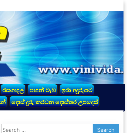
රසගඟුල
පහන් ටැඹ
ඉරා අදුරුපට
න්
දොස් දුරු කරවන දොස්තර උපදෙස්