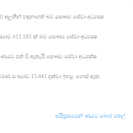
අලුතින් හඳුනාගත් බව සෞඛ්‍ය සේවා අධ්‍යක්‍ෂ
‍යාව 611,185 ක් බව සෞඛ්‍ය සේවා අධ්‍යක්‍ෂ
ණයට පත් වී ඇතැයි සෞඛ්‍ය සේවා අධ්‍යක්ෂ
මරණ සංඛ්‍යාව 15,441 දක්වා ඉහළ ගොස් ඇත.
සයිප්‍රසයෙන් ණයට බොර තෙල්