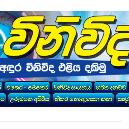
්
එතෙර - මෙතෙර
විනිවිද සායනය
හරිත දනව්ව
කය
උරුමයක අසිරිය
නිතර නොඇසෙන කතා
කාටූ