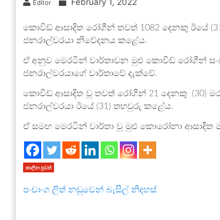
February 1, 2022
Editor
කොවිඩ් ආසාදිත රෝගීන් තවත් 1082 දෙනකු ඊයේ (31) 
ජනරාල්වරයා නිවේදනය කළේය.
ඒ අනුව මෙරටින් වාර්තාවන මුළු කොවිඩ් රෝගීන් සංඛ්
ජනරාල්වරයාගේ වාර්තාවේ දැක්වේ.
කොවිඩ් ආසාදිත වූ තවත් රෝගීන් 21 දෙනකු (30) මර
ජනරාල්වරයා ඊයේ (31) තහවුරු කළේය.
ඒ සමඟ මෙරටින් වාර්තා වූ මුළු කොරෝනා ආසාදිත 
කාලීන පුවත්
පංචාංග ලිත් නඩුවෙන් බැසිල් නිදහස්