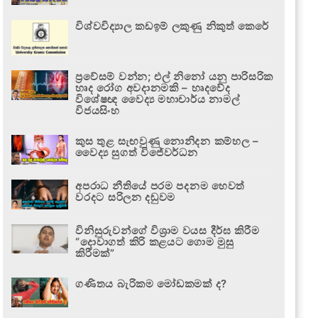
විශ්වවිද්‍යාල කඩඉම් ලකුණු නිකුත් කෙරේ
ප්‍රවේසම් වන්න; එල් නිනෝ යනු පාරිසරික
හෘද රෝග අවදානමකි – හෘදවේද
විශේෂඥ වෛද්‍ය මහාචාර්ය නාමල්
විජයසිංහ
කුස තුළ සැඟවුණු නොනිදන කම්හල –
වෛද්‍ය සුගත් විජේවර්ධන
අපරාධ නීතියේ පරම පදනම හෙවත්
වරදට සරිලන දඬුවම
විනිසුරුවන්ගේ විශ්‍රාම වයස දීර්ඝ කිරීම
“දොවාගත් කිරි කළයට ගොම මුසු
කිරීමක්”
ගණිතය බැරිකම මෝඩකමක් ද?