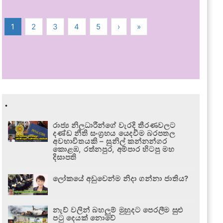
1
2
3
4
5
›
»
.
රාජ්‍ය නිලධාරීන්ගේ වැරදි තීරණවලට
දණ්ඩ නීති සංග්‍රහය යෙදවීම බරපතල
අවභාවිතයකි – සුනිල් කන්නන්ගර
කොළඹ, රත්නපුර, අම්පාර හිටපු මහ
දිසාපති
ලෝකයේ අඩුවෙන්ම නිදා ගන්නා ජාතිය?
නැව් වලින් බහලුම් මුහුදට පෙරලීම සුළු
පටු දෙයක් නොවේ