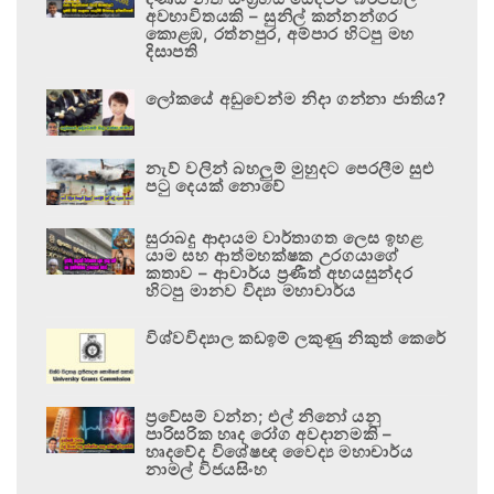
අවභාවිතයකි – සුනිල් කන්නන්ගර
කොළඹ, රත්නපුර, අම්පාර හිටපු මහ
දිසාපති
ලෝකයේ අඩුවෙන්ම නිදා ගන්නා ජාතිය?
නැව් වලින් බහලුම් මුහුදට පෙරලීම සුළු
පටු දෙයක් නොවේ
සුරාබදු ආදායම වාර්තාගත ලෙස ඉහළ
යාම සහ ආත්මභක්ෂක උරගයාගේ
කතාව – ආචාර්ය ප්‍රණීත් අභයසුන්දර
හිටපු මානව විද්‍යා මහාචාර්ය
විශ්වවිද්‍යාල කඩඉම් ලකුණු නිකුත් කෙරේ
ප්‍රවේසම් වන්න; එල් නිනෝ යනු
පාරිසරික හෘද රෝග අවදානමකි –
හෘදවේද විශේෂඥ වෛද්‍ය මහාචාර්ය
නාමල් විජයසිංහ