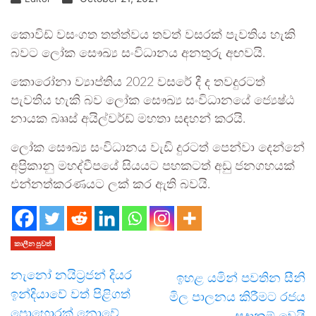
කොවිඩ් වසංගත තත්ත්වය තවත් වසරක් පැවතිය හැකි
බවට ලෝක සෞඛ්‍ය සංවිධානය අනතුරු අඟවයි.
කොරෝනා ව්‍යාප්තිය 2022 වසරේ දී ද තවදුරටත්
පැවතිය හැකි බව ලෝක සෞඛ්‍ය සංවිධානයේ ජ්‍යෙෂ්ඨ
නායක බෲස් අයිල්වර්ඩ් මහතා සඳහන් කරයි.
ලෝක සෞඛ්‍ය සංවිධානය වැඩි දුරටත් පෙන්වා දෙන්නේ
අප්‍රිකානු මහද්වීපයේ සියයට පහකටත් අඩු ජනගහයක්
එන්නත්කරණයට ලක් කර ඇති බවයි.
කාලීන පුවත්
නැනෝ නයිට්‍රජන් දියර
ඉහළ යමින් පවතින සීනි
ඉන්දියාවේ වත් පිළිගත්
මිල පාලනය කිරීමට රජය
පොහොරක් නොවේ
සූදානම් වෙයි