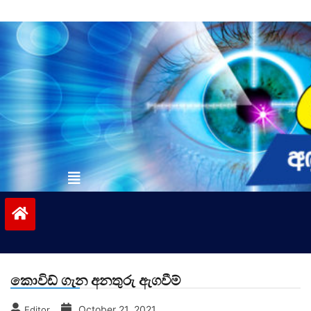
Skip
to
content
vinivida.lk
කොවිඩ් ගැන අනතුරු ඇගවීම්
October 21, 2021
Editor