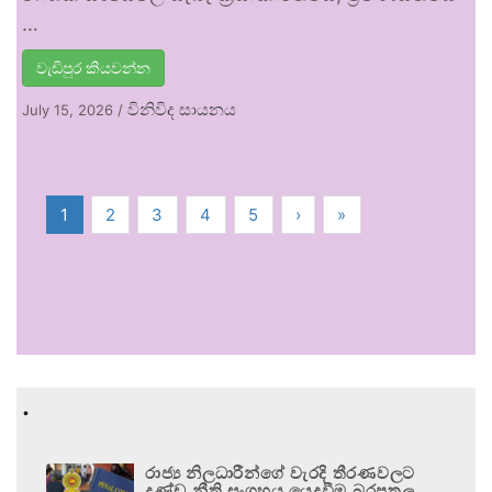
…
වැඩිපුර කියවන්න
විනිවිද සායනය
July 15, 2026
/
1
2
3
4
5
›
»
.
රාජ්‍ය නිලධාරීන්ගේ වැරදි තීරණවලට
දණ්ඩ නීති සංග්‍රහය යෙදවීම බරපතල