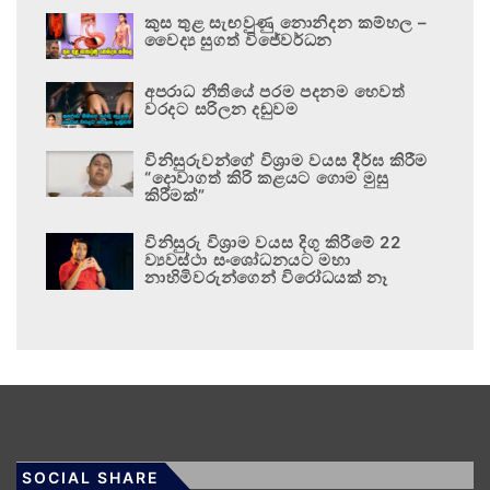
කුස තුළ සැඟවුණු නොනිදන කම්හල –
වෛද්‍ය සුගත් විජේවර්ධන
අපරාධ නීතියේ පරම පදනම හෙවත්
වරදට සරිලන දඬුවම
විනිසුරුවන්ගේ විශ්‍රාම වයස දීර්ඝ කිරීම
“දොවාගත් කිරි කළයට ගොම මුසු
කිරීමක්”
විනිසුරු විශ්‍රාම වයස දිගු කිරීමේ 22
ව්‍යවස්ථා සංශෝධනයට මහා
නාහිමිවරුන්ගෙන් විරෝධයක් නෑ
SOCIAL SHARE