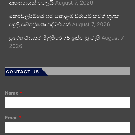
ආයතනයක් වටලයි
August 7, 2026
කෙරවලපිටියේ සිට කොළඹ වරායට තවත් භූගත
විදුලි සම්ප්‍රේෂණ පද්ධතියක්
August 7, 2026
ප්‍රදේශ රැසකට මිලිමීටර 75 ඉක්ම වූ වැසි
August 7,
2026
CONTACT US
Name
*
Email
*