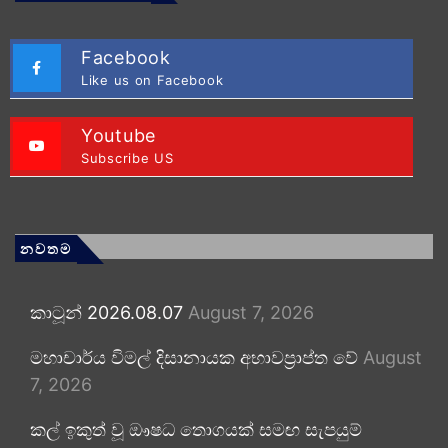
Facebook
Like us on Facebook
Youtube
Subscribe US
නවතම
කාටූන් 2026.08.07
August 7, 2026
මහාචාර්ය විමල් දිසානායක අභාවප්‍රාප්ත වේ
August
7, 2026
කල් ඉකුත් වූ ඖෂධ තොගයක් සමඟ සැපයුම්