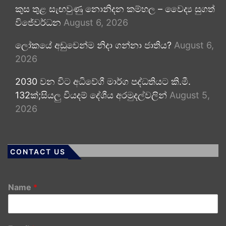
කුස තුළ සැඟවුණු නොනිදන කම්හල – වෛද්‍ය සුගත්
විජේවර්ධන
August 6, 2026
ලෝකයේ අඩුවෙන්ම නිදා ගන්නා ජාතිය?
August 6,
2026
2030 වන විට අධිවේගී මාර්ග පද්ධතියට කි.මී.
132ක්;සියලු වියදම් දේශීය අරමුදල්වලින්
August 5,
2026
CONTACT US
Name
*