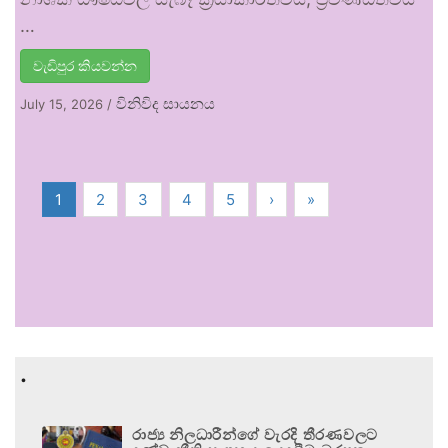
…
වැඩිපුර කියවන්න
විනිවිද සායනය
July 15, 2026
/
1
2
3
4
5
›
»
.
රාජ්‍ය නිලධාරීන්ගේ වැරදි තීරණවලට