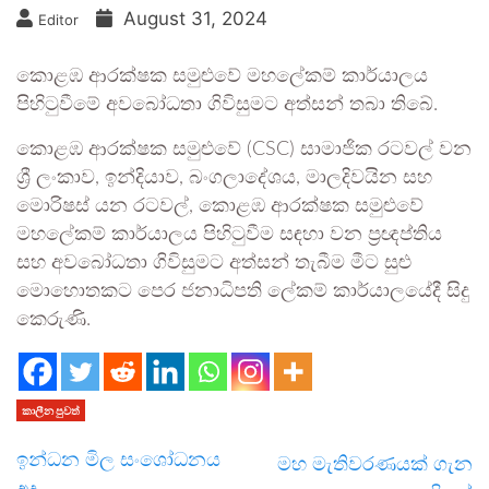
August 31, 2024
Editor
කොළඹ ආරක්ෂක සමුළුවේ මහලේකම් කාර්යාලය
පිහිටුවීමේ අවබෝධතා ගිවිසුමට අත්සන් තබා තිබේ.
කොළඹ ආරක්ෂක සමුළුවේ (CSC) සාමාජික රටවල් වන
ශ්‍රී ලංකාව, ඉන්දියාව, බංගලාදේශය, මාලදිවයින සහ
මොරිෂස් යන රටවල්, කොළඹ ආරක්ෂක සමුළුවේ
මහලේකම් කාර්යාලය පිහිටුවීම සඳහා වන ප්‍රඥප්තිය
සහ අවබෝධතා ගිවිසුමට අත්සන් තැබීම මීට සුළු
මොහොතකට පෙර ජනාධිපති ලේකම් කාර්යාලයේදී සිදු
කෙරුණි.
කාලීන පුවත්
ඉන්ධන මිල සංශෝධනය
මහ මැතිවරණයක් ගැන
අද