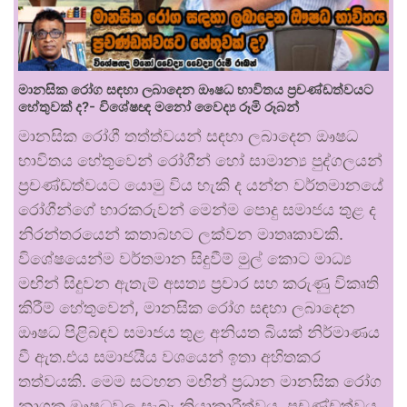
මානසික රෝග සඳහා ලබාදෙන ඖෂධ භාවිතය ප්‍රචණ්ඩත්වයට
හේතුවක් ද?- විශේෂඥ මනෝ වෛද්‍ය රූමි රූබන්
මානසික රෝගී තත්ත්වයන් සඳහා ලබාදෙන ඖෂධ
භාවිතය හේතුවෙන් රෝගීන් හෝ සාමාන්‍ය පුද්ගලයන්
ප්‍රචණ්ඩත්වයට යොමු විය හැකි ද යන්න වර්තමානයේ
රෝගීන්ගේ භාරකරුවන් මෙන්ම පොදු සමාජය තුළ ද
නිරන්තරයෙන් කතාබහට ලක්වන මාතෘකාවකි.
විශේෂයෙන්ම වර්තමාන සිදුවීම් මුල් කොට මාධ්‍ය
මඟින් සිදුවන ඇතැම් අසත්‍ය ප්‍රචාර සහ කරුණු විකෘති
කිරීම් හේතුවෙන්, මානසික රෝග සඳහා ලබාදෙන
ඖෂධ පිළිබඳව සමාජය තුළ අනියත බියක් නිර්මාණය
වී ඇත.එය සමාජයීය වශයෙන් ඉතා අහිතකර
තත්වයකි. මෙම සටහන මඟින් ප්‍රධාන මානසික රෝග
නාශක ඖෂධවල සැබෑ ක්‍රියාකාරීත්වය, ප්‍රචණ්ඩත්වය