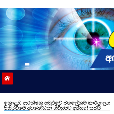
Skip
to
content
vinivida.lk
කොළඹ ආරක්ෂක සමුළුවේ මහලේකම් කාර්යාලය
පිහිටුවීමේ අවබෝධතා ගිවිසුමට අත්සන් තබයි