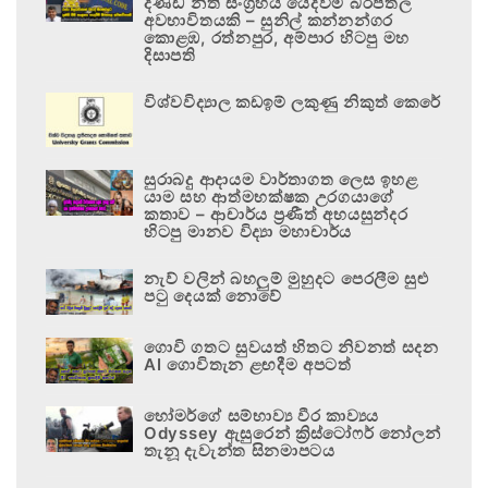
දණ්ඩ නීති සංග්‍රහය යෙදවීම බරපතල
අවභාවිතයකි – සුනිල් කන්නන්ගර
කොළඹ, රත්නපුර, අම්පාර හිටපු මහ
දිසාපති
විශ්වවිද්‍යාල කඩඉම් ලකුණු නිකුත් කෙරේ
සුරාබදු ආදායම වාර්තාගත ලෙස ඉහළ
යාම සහ ආත්මභක්ෂක උරගයාගේ
කතාව – ආචාර්ය ප්‍රණීත් අභයසුන්දර
හිටපු මානව විද්‍යා මහාචාර්ය
නැව් වලින් බහලුම් මුහුදට පෙරලීම සුළු
පටු දෙයක් නොවේ
ගොවි ගතට සුවයත් හිතට නිවනත් සදන
AI ගොවිතැන ළඟදීම අපටත්
හෝමර්ගේ සම්භාව්‍ය වීර කාව්‍යය
Odyssey ඇසුරෙන් ක්‍රිස්ටෝෆර් නෝලන්
තැනූ දැවැන්ත සිනමාපටය