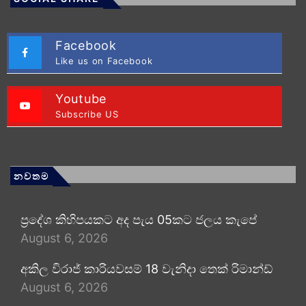
Facebook
Like us on Facebook
Youtube
Subscribe US
නවතම
ප්‍රදේශ කිහිපයකට අද පැය 05කට ජලය කැපේ
August 6, 2026
අකිල විරාජ් කාරියවසම් 18 වැනිදා තෙක් රිමාන්ඩ්
August 6, 2026