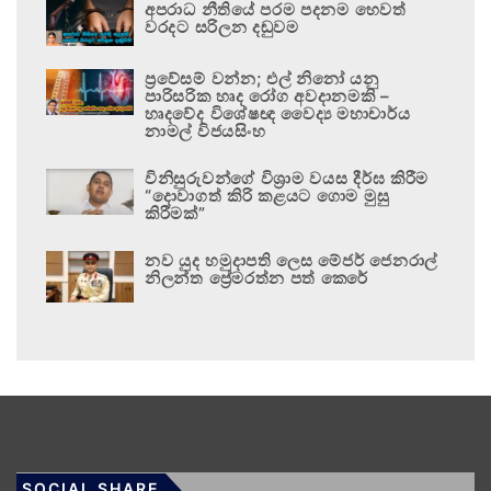
අපරාධ නීතියේ පරම පදනම හෙවත්
වරදට සරිලන දඬුවම
ප්‍රවේසම් වන්න; එල් නිනෝ යනු
පාරිසරික හෘද රෝග අවදානමකි –
හෘදවේද විශේෂඥ වෛද්‍ය මහාචාර්ය
නාමල් විජයසිංහ
විනිසුරුවන්ගේ විශ්‍රාම වයස දීර්ඝ කිරීම
“දොවාගත් කිරි කළයට ගොම මුසු
කිරීමක්”
නව යුද හමුදාපති ලෙස මේජර් ජෙනරාල්
නිලන්ත ප්‍රේමරත්න පත් කෙරේ
SOCIAL SHARE