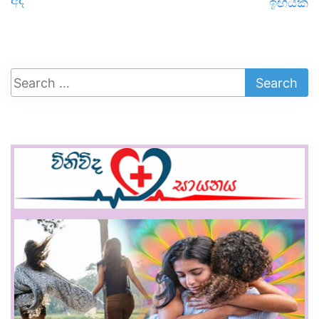
ඉඟියක්