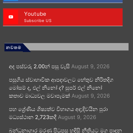
Youtube
Subscribe US
නවතම
අද පස්වරු 2.00න් පසු වැසි
August 9, 2026
පසුගිය ස්වාභාවික ආපදාවලට හේතුව නිරිතදිග
මෝසම් ද, එල් නිනෝ ද? සුපර් එල් නිනෝ
කතාව මාධ්‍යවල මවාපෑමක්
August 9, 2026
පහ ශ්‍රේණිය ශිෂ්‍යත්ව විභාගය අද;දිවයින පුරා
මධ්‍යස්ථාන 2,723කදී
August 9, 2026
බන්ධනාගාර මරණ පිටුපස හදිසි නීතියට මග පාදන