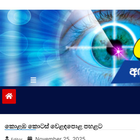
Skip
to
content
vinivida.lk
කොළඹ කොටස් වෙළඳපොළ පහළට
November 25, 2025
Editor