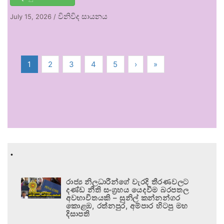
විනිවිද සායනය
July 15, 2026
/
1
2
3
4
5
›
»
.
රාජ්‍ය නිලධාරීන්ගේ වැරදි තීරණවලට
දණ්ඩ නීති සංග්‍රහය යෙදවීම බරපතල
අවභාවිතයකි – සුනිල් කන්නන්ගර
කොළඹ, රත්නපුර, අම්පාර හිටපු මහ
දිසාපති