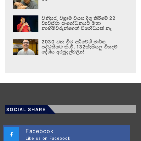
විනිසුරු විශ්‍රාම වයස දිගු කිරීමේ 22
ව්‍යවස්ථා සංශෝධනයට මහා
නාහිමිවරුන්ගෙන් විරෝධයක් නෑ
2030 වන විට අධිවේගී මාර්ග
පද්ධතියට කි.මී. 132ක්;සියලු වියදම්
දේශීය අරමුදල්වලින්
SOCIAL SHARE
Facebook
Like us on Facebook