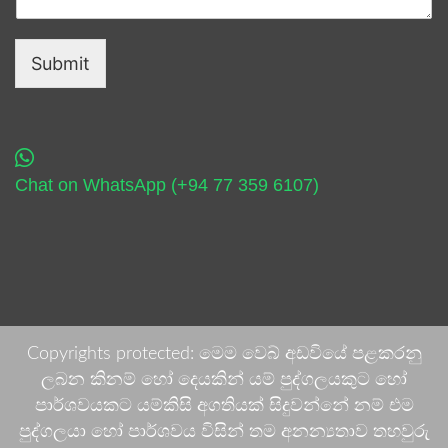
Submit
Chat on WhatsApp (+94 77 359 6107)
Copyrights protected: මෙම වෙබ් අඩවියේ පළකරනු
ලබන කිනම් හෝ දෙයකින් යම් පුද්ගලයකුට හෝ
පාර්ශවයකට යම්කිසි අගතියක් සිදුවන්නේ නම් එම
පුද්ගලයා හෝ පාර්ශවය විසින් තම අනන්‍යතාව තහවුරු