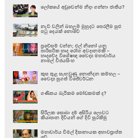
ලෝකයේ අඩුවෙන්ම නිදා ගන්නා ජාතිය?
නැව් වලින් බහලුම් මුහුදට පෙරලීම සුළු
පටු දෙයක් නොවේ
ප්‍රවේසම් වන්න; එල් නිනෝ යනු
පාරිසරික හෘද රෝග අවදානමකි –
හෘදවේද විශේෂඥ වෛද්‍ය මහාචාර්ය
නාමල් විජයසිංහ
කුස තුළ සැඟවුණු නොනිදන කම්හල –
වෛද්‍ය සුගත් විජේවර්ධන
ගණිතය බැරිකම මෝඩකමක් ද?
සිරිලක සොබා දම් අසිරිය ලොවට
කියාපාන දිවියන් ගේ දිවි සුරකිමු
මහාචාර්ය විමල් දිසානායක අභාවප්‍රාප්ත
වේ