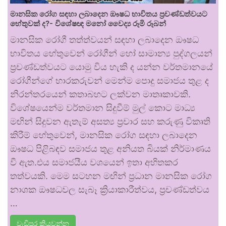
මානසික රෝග සඳහා ලබාදෙන ඖෂධ භාවිතය ප්‍රචණ්ඩත්වයට
හේතුවක් ද?- විශේෂඥ මනෝ වෛද්‍ය රූමි රූබන්
මානසික රෝගී තත්ත්වයන් සඳහා ලබාදෙන ඖෂධ
භාවිතය හේතුවෙන් රෝගීන් හෝ සාමාන්‍ය පුද්ගලයන්
ප්‍රචණ්ඩත්වයට යොමු විය හැකි ද යන්න වර්තමානයේ
රෝගීන්ගේ භාරකරුවන් මෙන්ම පොදු සමාජය තුළ ද
නිරන්තරයෙන් කතාබහට ලක්වන මාතෘකාවකි.
විශේෂයෙන්ම වර්තමාන සිදුවීම් මුල් කොට මාධ්‍ය
මඟින් සිදුවන ඇතැම් අසත්‍ය ප්‍රචාර සහ කරුණු විකෘති
කිරීම් හේතුවෙන්, මානසික රෝග සඳහා ලබාදෙන
ඖෂධ පිළිබඳව සමාජය තුළ අනියත බියක් නිර්මාණය
වී ඇත.එය සමාජයීය වශයෙන් ඉතා අහිතකර
තත්වයකි. මෙම සටහන මඟින් ප්‍රධාන මානසික රෝග
නාශක ඖෂධවල සැබෑ ක්‍රියාකාරීත්වය, ප්‍රචණ්ඩත්වය
…
වැඩිපුර කියවන්න