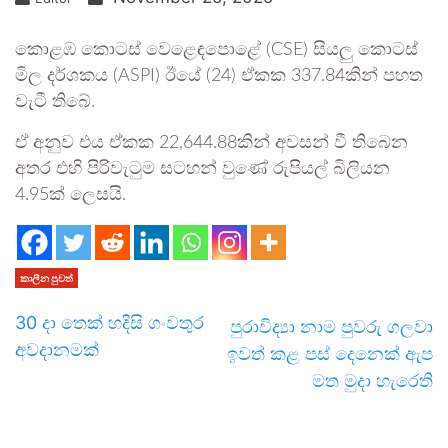
කොළඹ කොටස් වෙළෙඳපොළේ (CSE) සියලු කොටස්
මිල දර්ශකය (ASPI) ඊයේ (24) ඒකක 337.84කින් පහත
වැටී තිබේ.
ඒ අනුව එය ඒකක 22,644.88කින් අවසන් වී තිබෙන
අතර එහි පිරිවැටුම සටහන් වුණේ රුපියල් බිලියන
4.95ක් ලෙසයි.
කාලීන පුවත්
30 දා තෙක් හදිසි ගංවතුර
පුරාවිද්‍යා නාම පුවරු ගලවා
අවදානමක්
ඉවත් කළ පස් දෙනෙක් ඇප
මත මුදා හැරෙති