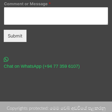
Comment or Message
*
Submit
Chat on WhatsApp (+94 77 359 6107)
Copyrights protected: මෙම වෙබ් අඩවියේ පළකරනු