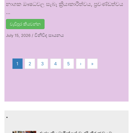
නාශක ඖෂධවල සැබෑ ක්‍රියාකාරීත්වය, ප්‍රචණ්ඩත්වය
…
වැඩිපුර කියවන්න
විනිවිද සායනය
July 15, 2026
/
1
2
3
4
5
›
»
.