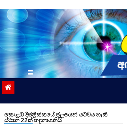
Skip
to
content
vinivida.lk
කොළඹ දිස්ත්‍රික්කයේ ජලයෙන් යටවිය හැකි
ස්ථාන 22ක් හඳුනාගනියි