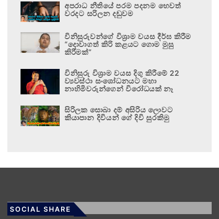
අපරාධ නීතියේ පරම පදනම හෙවත්
වරදට සරිලන දඬුවම
විනිසුරුවන්ගේ විශ්‍රාම වයස දීර්ඝ කිරීම
“දොවාගත් කිරි කළයට ගොම මුසු
කිරීමක්”
විනිසුරු විශ්‍රාම වයස දිගු කිරීමේ 22
ව්‍යවස්ථා සංශෝධනයට මහා
නාහිමිවරුන්ගෙන් විරෝධයක් නෑ
සිරිලක සොබා දම් අසිරිය ලොවට
කියාපාන දිවියන් ගේ දිවි සුරකිමු
SOCIAL SHARE