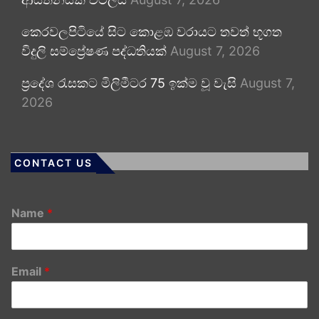
කෙරවලපිටියේ සිට කොළඹ වරායට තවත් භූගත
විදුලි සම්ප්‍රේෂණ පද්ධතියක්
August 7, 2026
ප්‍රදේශ රැසකට මිලිමීටර 75 ඉක්ම වූ වැසි
August 7,
2026
CONTACT US
Name
*
Email
*