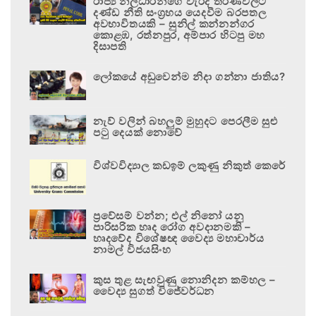
රාජ්‍ය නිලධාරීන්ගේ වැරදි තීරණවලට
දණ්ඩ නීති සංග්‍රහය යෙදවීම බරපතල
අවභාවිතයකි – සුනිල් කන්නන්ගර
කොළඹ, රත්නපුර, අම්පාර හිටපු මහ
දිසාපති
ලෝකයේ අඩුවෙන්ම නිදා ගන්නා ජාතිය?
නැව් වලින් බහලුම් මුහුදට පෙරලීම සුළු
පටු දෙයක් නොවේ
විශ්වවිද්‍යාල කඩඉම් ලකුණු නිකුත් කෙරේ
ප්‍රවේසම් වන්න; එල් නිනෝ යනු
පාරිසරික හෘද රෝග අවදානමකි –
හෘදවේද විශේෂඥ වෛද්‍ය මහාචාර්ය
නාමල් විජයසිංහ
කුස තුළ සැඟවුණු නොනිදන කම්හල –
වෛද්‍ය සුගත් විජේවර්ධන