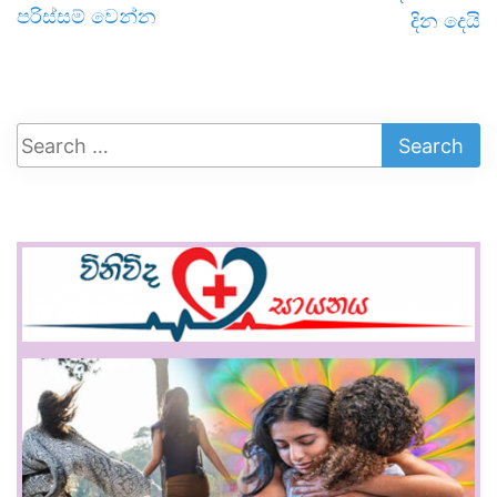
පරිස්සම් වෙන්න
දින දෙයි