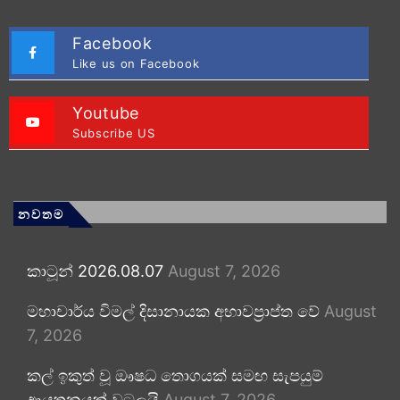
Facebook
Like us on Facebook
Youtube
Subscribe US
නවතම
කාටූන් 2026.08.07
August 7, 2026
මහාචාර්ය විමල් දිසානායක අභාවප්‍රාප්ත වේ
August
7, 2026
කල් ඉකුත් වූ ඖෂධ තොගයක් සමඟ සැපයුම්
ආයතනයක් වටලයි
August 7, 2026