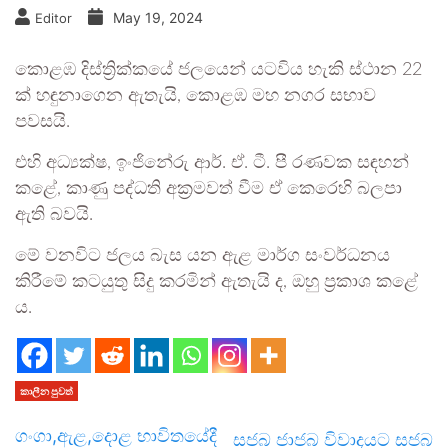
May 19, 2024
Editor
කොළඹ දිස්ත්‍රික්කයේ ජලයෙන් යටවිය හැකි ස්ථාන 22
ක් හඳුනාගෙන ඇතැයි, කොළඹ මහ නගර සභාව
පවසයි.
එහි අධ්‍යක්ෂ, ඉංජිනේරු ආර්. ඒ. ටී. පී රණවක සඳහන්
කළේ, කාණු පද්ධති අක්‍රමවත් වීම ඒ කෙරෙහි බලපා
ඇති බවයි.
මේ වනවිට ජලය බැස යන ඇළ මාර්ග සංවර්ධනය
කිරීමේ කටයුතු සිදු කරමින් ඇතැයි ද, ඔහු ප්‍රකාශ කළේ
ය.
කාලීන පුවත්
ගංගා,ඇළ,දොළ භාවිතයේදී
සජබ ජාජබ විවාදයට සජබ