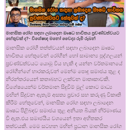
මානසික රෝග සඳහා ලබාදෙන ඖෂධ භාවිතය ප්‍රචණ්ඩත්වයට
හේතුවක් ද?- විශේෂඥ මනෝ වෛද්‍ය රූමි රූබන්
මානසික රෝගී තත්ත්වයන් සඳහා ලබාදෙන ඖෂධ
භාවිතය හේතුවෙන් රෝගීන් හෝ සාමාන්‍ය පුද්ගලයන්
ප්‍රචණ්ඩත්වයට යොමු විය හැකි ද යන්න වර්තමානයේ
රෝගීන්ගේ භාරකරුවන් මෙන්ම පොදු සමාජය තුළ ද
නිරන්තරයෙන් කතාබහට ලක්වන මාතෘකාවකි.
විශේෂයෙන්ම වර්තමාන සිදුවීම් මුල් කොට මාධ්‍ය
මඟින් සිදුවන ඇතැම් අසත්‍ය ප්‍රචාර සහ කරුණු විකෘති
කිරීම් හේතුවෙන්, මානසික රෝග සඳහා ලබාදෙන
ඖෂධ පිළිබඳව සමාජය තුළ අනියත බියක් නිර්මාණය
වී ඇත.එය සමාජයීය වශයෙන් ඉතා අහිතකර
තත්වයකි. මෙම සටහන මඟින් ප්‍රධාන මානසික රෝග