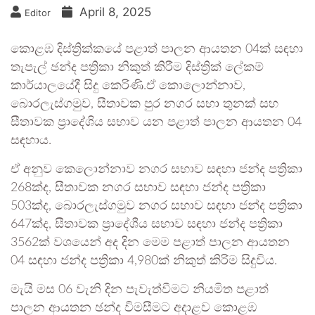
April 8, 2025
Editor
කොළඹ දිස්ත්‍රික්කයේ පළාත් පාලන ආයතන 04ක් සඳහා
තැපැල් ඡන්ද පත්‍රිකා නිකුත් කිරීම දිස්ත්‍රික් ලේකම්
කාර්යාලයේදී සිදු කෙරිණි.ඒ කොලොන්නාව,
බොරලැස්ගමුව, සීතාවක පුර නගර සභා තුනක් සහ
සීතාවක ප්‍රාදේශිය සභාව යන පළාත් පාලන ආයතන 04
සඳහාය.
ඒ අනුව කෙලොන්නාව නගර සභාව සඳහා ජන්ද පත්‍රිකා
268ක්ද, සීතාවක නගර සභාව සඳහා ජන්ද පත්‍රිකා
503ක්ද, බොරලැස්ගමුව නගර සභාව සඳහා ජන්ද පත්‍රිකා
647ක්ද, සීතාවක ප්‍රාදේශීය සභාව සඳහා ජන්ද පත්‍රිකා
3562ක් වශයෙන් අද දින මෙම පළාත් පාලන ආයතන
04 සඳහා ජන්ද පත්‍රිකා 4,980ක් නිකුත් කිරිම සිදුවිය.
මැයි මස 06 වැනි දින පැවැත්වීමට නියමිත පළාත්
පාලන ආයතන ඡන්ද විමසීමට අදාළව කොළඹ