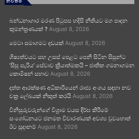
නවතම
බන්ධනාගාර මරණ පිටුපස හදිසි නීතියට මග පාදන
කුමන්ත්‍රණයක් ?
August 8, 2026
මෙටා සමාගමට දඩයක්
August 8, 2026
ශිෂ්‍යත්වයට සහ උසස් පෙළට පෙනී සිටින සිසුන්ට
‘සිසු සැරිය’ සේවාව ක්‍රියාත්මකයි – ජාතික ගමනාගමන
කොමිෂන් සභාව
August 8, 2026
දත්ත ආරක්ෂණ අධිකාරියෙන් රාජ්‍ය අංශය සඳහා නව
චක්‍ර ලේඛයක් නිකුත් කරයි
August 8, 2026
විනිසුරුවරුන්ගේ විශ්‍රාම වයස දීර්ඝ කිරීමේ
සංශෝධනයට ජනමත විචාරණයක් අවශ්‍ය වුවහොත්
ඊට සූදානම්
August 8, 2026