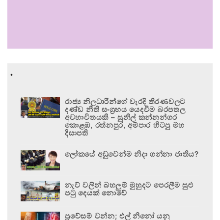
.
රාජ්‍ය නිලධාරීන්ගේ වැරදි තීරණවලට
දණ්ඩ නීති සංග්‍රහය යෙදවීම බරපතල
අවභාවිතයකි – සුනිල් කන්නන්ගර
කොළඹ, රත්නපුර, අම්පාර හිටපු මහ
දිසාපති
ලෝකයේ අඩුවෙන්ම නිදා ගන්නා ජාතිය?
නැව් වලින් බහලුම් මුහුදට පෙරලීම සුළු
පටු දෙයක් නොවේ
ප්‍රවේසම් වන්න; එල් නිනෝ යනු