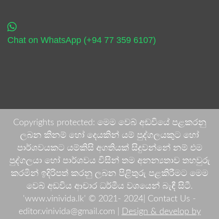
Chat on WhatsApp (+94 77 359 6107)
Copyrights protected: මෙම වෙබ් අඩවියේ පළකරනු
ලබන කිනම් හෝ දෙයකින් යම් පුද්ගලයකුට හෝ
පාර්ශවයකට යම්කිසි අගතියක් සිදුවන්නේ නම් එම
පුද්ගලයා හෝ පාර්ශවය විසින් තම අනන්‍යතාව තහවුරු
කරමින් ඉදිරිපත් කරනු ලබන පිළිතුරු පළකිරීමට මෙම
වෙබ් අඩවිය ආචාර ධර්මීය වශයෙන් බැඳී සිටී.
'www.vinivida.lk' © 2021- 2024| Contact Us -
editor.vinivida@gmail.com |
Design & develop by