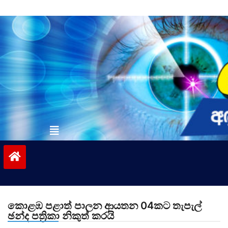
Skip
to
content
vinivida.lk
කොළඹ පළාත් පාලන ආයතන 04කට තැපැල්
ඡන්ද පත්‍රිකා නිකුත් කරයි