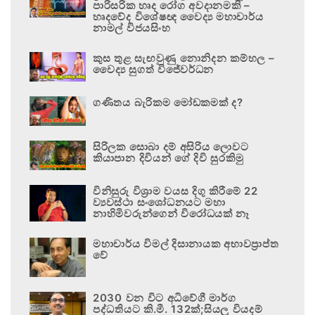
පාරිසරික හෘද රෝග අවදානමකි –
හෘදවේද විශේෂඥ වෛද්‍ය මහාචාර්ය
නාමල් විජයසිංහ
කුස තුළ සැඟවුණු නොනිදන කම්හල –
වෛද්‍ය සුගත් විජේවර්ධන
ගණිතය බැරිකම මෝඩකමක් ද?
සිරිලක සොබා දම් අසිරිය ලොවට
කියාපාන දිවියන් ගේ දිවි සුරකිමු
විනිසුරු විශ්‍රාම වයස දිගු කිරීමේ 22
ව්‍යවස්ථා සංශෝධනයට මහා
නාහිමිවරුන්ගෙන් විරෝධයක් නෑ
මහාචාර්ය විමල් දිසානායක අභාවප්‍රාප්ත
වේ
2030 වන විට අධිවේගී මාර්ග
පද්ධතියට කි.මී. 132ක්;සියලු වියදම්