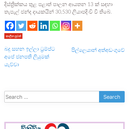
දිස්ත්‍රික්කය තුළ පළාත් පාලන ආයතන 13 ක් සඳහා
තැපැල් ජන්ද දායකයින් 30,530 ලියාපදිංචි වී තිබේ.
කාලීන පුවත්
බදු සහන ඉල්ලා ට්‍රම්ප්ට
පිල්ලෙයාන් අත්අඩංගුවේ
අපේ ජනපති ලියුමක්
යැව්වා