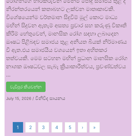
රෝගීන්ගේ භාරකරුවන් මෙන්ම පොදු සමාජය තුළ ද
නිරන්තරයෙන් කතාබහට ලක්වන මාතෘකාවකි.
විශේෂයෙන්ම වර්තමාන සිදුවීම් මුල් කොට මාධ්‍ය
මඟින් සිදුවන ඇතැම් අසත්‍ය ප්‍රචාර සහ කරුණු විකෘති
කිරීම් හේතුවෙන්, මානසික රෝග සඳහා ලබාදෙන
ඖෂධ පිළිබඳව සමාජය තුළ අනියත බියක් නිර්මාණය
වී ඇත.එය සමාජයීය වශයෙන් ඉතා අහිතකර
තත්වයකි. මෙම සටහන මඟින් ප්‍රධාන මානසික රෝග
නාශක ඖෂධවල සැබෑ ක්‍රියාකාරීත්වය, ප්‍රචණ්ඩත්වය
…
වැඩිපුර කියවන්න
විනිවිද සායනය
July 15, 2026
/
1
2
3
4
5
›
»