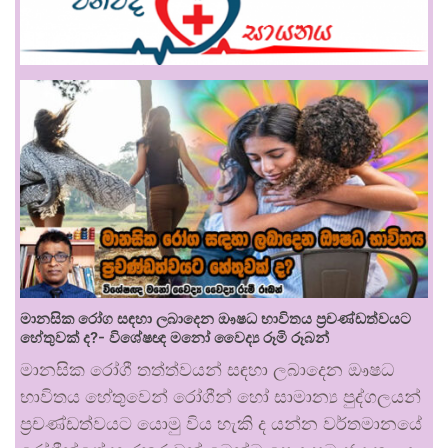
මානසික රෝග සඳහා ලබාදෙන ඖෂධ භාවිතය ප්‍රචණ්ඩත්වයට
හේතුවක් ද?- විශේෂඥ මනෝ වෛද්‍ය රූමි රූබන්
මානසික රෝගී තත්ත්වයන් සඳහා ලබාදෙන ඖෂධ
භාවිතය හේතුවෙන් රෝගීන් හෝ සාමාන්‍ය පුද්ගලයන්
ප්‍රචණ්ඩත්වයට යොමු විය හැකි ද යන්න වර්තමානයේ