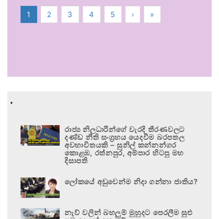
1
2
3
4
5
›
»
.
රාජ්‍ය නිලධාරීන්ගේ වැරදි තීරණවලට
දණ්ඩ නීති සංග්‍රහය යෙදවීම බරපතල
අවභාවිතයකි – සුනිල් කන්නන්ගර
කොළඹ, රත්නපුර, අම්පාර හිටපු මහ
දිසාපති
ලෝකයේ අඩුවෙන්ම නිදා ගන්නා ජාතිය?
නැව් වලින් බහලුම් මුහුදට පෙරලීම සුළු