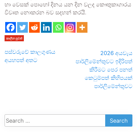
හා වෙසක් පොහෝ දිනය යන දින වලද කෞතුකාගාරය
විවෘත නොකරන බව සදහන් කරයි.
කාලීන පුවත්
පස්වරුවේ කාලගුණය
2026 අයවැය
අයහපත් අතට
පාර්ලිමේන්තුවට ඉදිරිපත්
කිරීමට පෙර පනත්
කෙටුම්පත් කිහිපයක්
පාර්ලිමේන්තුවට