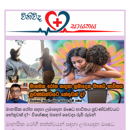
මානසික රෝග සඳහා ලබාදෙන ඖෂධ භාවිතය ප්‍රචණ්ඩත්වයට
හේතුවක් ද?- විශේෂඥ මනෝ වෛද්‍ය රූමි රූබන්
මානසික රෝගී තත්ත්වයන් සඳහා ලබාදෙන ඖෂධ