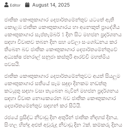
August 14, 2025
Editor
ජාතික කෞතුකාගාර දෙපාර්තමේන්තුව යටතේ ඇති
කොළඹ ජාතික කෞතුකාගාරය හා අනෙකුත් ප්‍රාදේශීය
කෞතුකාගාර සැප්තැම්බර් 1 දින සිට මහජන ප්‍රදර්ශනය
සඳහා විවෘතව තබන දින සහ වේලා සංශෝධනය කර
තිබෙන බව ජාතික කෞතුකාගාර දෙපාර්තමේන්තුවේ
අධ්‍යක්ෂ ජනරාල් සනූජා කස්තුරි ආරච්චි මහත්මිය
පවසයි.
ජාතික කෞතුකාගාර දෙපාර්‌තමේන්තුවට අයත් සියලුම
කෞතුකාගාර සතියේ සෑම සඳුදා දිනකම නඩත්තු
කටයුතු සඳහා වසා තැබෙන බැවින් මහජන ප්‍රදර්ශනය
සඳහා විවෘත නොකෙරෙන බව ජාතික කෞතුකාගාර
දෙපාර්තමේන්තුව සඳහන් කර සිටියි.
රජයේ ප්‍රසිද්ධ නිවාඩු දින අතුරින් ජාතික නිදහස් දිනය,
සිංහල හින්දු අළුත් අවුරුදු නිවාඩු දින 2ක්, කම්කරු දිනය