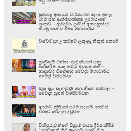
පටු දෙයක් නොවේ
සුරාබදු ආදායම වාර්තාගත ලෙස ඉහළ
යාම සහ ආත්මභක්ෂක උරගයාගේ
කතාව – ආචාර්ය ප්‍රණීත් අභයසුන්දර
හිටපු මානව විද්‍යා මහාචාර්ය
විශ්වවිද්‍යාල කඩඉම් ලකුණු නිකුත් කෙරේ
ප්‍රවේසම් වන්න; එල් නිනෝ යනු
පාරිසරික හෘද රෝග අවදානමකි –
හෘදවේද විශේෂඥ වෛද්‍ය මහාචාර්ය
නාමල් විජයසිංහ
කුස තුළ සැඟවුණු නොනිදන කම්හල –
වෛද්‍ය සුගත් විජේවර්ධන
අපරාධ නීතියේ පරම පදනම හෙවත්
වරදට සරිලන දඬුවම
විනිසුරුවන්ගේ විශ්‍රාම වයස දීර්ඝ කිරීම
“දොවාගත් කිරි කළයට ගොම මුසු