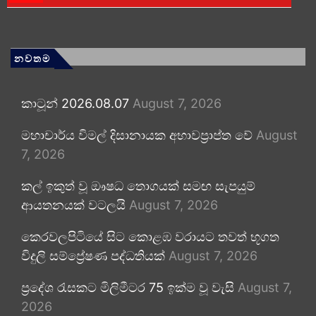
නවතම
කාටූන් 2026.08.07
August 7, 2026
මහාචාර්ය විමල් දිසානායක අභාවප්‍රාප්ත වේ
August
7, 2026
කල් ඉකුත් වූ ඖෂධ තොගයක් සමඟ සැපයුම්
ආයතනයක් වටලයි
August 7, 2026
කෙරවලපිටියේ සිට කොළඹ වරායට තවත් භූගත
විදුලි සම්ප්‍රේෂණ පද්ධතියක්
August 7, 2026
ප්‍රදේශ රැසකට මිලිමීටර 75 ඉක්ම වූ වැසි
August 7,
2026