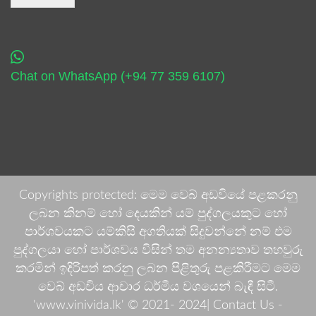
Chat on WhatsApp (+94 77 359 6107)
Copyrights protected: මෙම වෙබ් අඩවියේ පළකරනු
ලබන කිනම් හෝ දෙයකින් යම් පුද්ගලයකුට හෝ
පාර්ශවයකට යම්කිසි අගතියක් සිදුවන්නේ නම් එම
පුද්ගලයා හෝ පාර්ශවය විසින් තම අනන්‍යතාව තහවුරු
කරමින් ඉදිරිපත් කරනු ලබන පිළිතුරු පළකිරීමට මෙම
වෙබ් අඩවිය ආචාර ධර්මීය වශයෙන් බැඳී සිටී.
'www.vinivida.lk' © 2021- 2024| Contact Us -