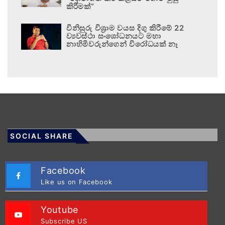
කිරීමක්”
විනිසුරු විශ්‍රාම වයස දිගු කිරීමේ 22
ව්‍යවස්ථා සංශෝධනයට මහා
නාහිමිවරුන්ගෙන් විරෝධයක් නෑ
SOCIAL SHARE
Facebook
Like us on Facebook
Youtube
Subscribe US