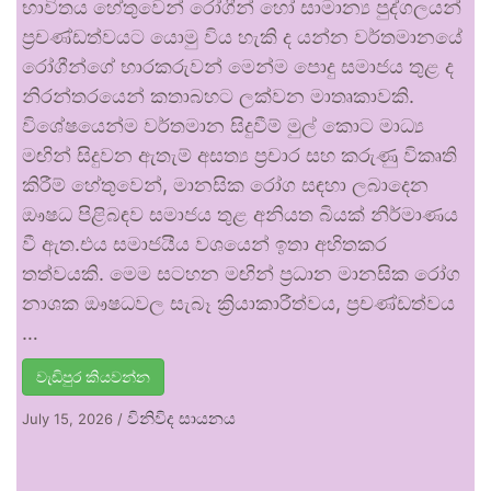
භාවිතය හේතුවෙන් රෝගීන් හෝ සාමාන්‍ය පුද්ගලයන්
ප්‍රචණ්ඩත්වයට යොමු විය හැකි ද යන්න වර්තමානයේ
රෝගීන්ගේ භාරකරුවන් මෙන්ම පොදු සමාජය තුළ ද
නිරන්තරයෙන් කතාබහට ලක්වන මාතෘකාවකි.
විශේෂයෙන්ම වර්තමාන සිදුවීම් මුල් කොට මාධ්‍ය
මඟින් සිදුවන ඇතැම් අසත්‍ය ප්‍රචාර සහ කරුණු විකෘති
කිරීම් හේතුවෙන්, මානසික රෝග සඳහා ලබාදෙන
ඖෂධ පිළිබඳව සමාජය තුළ අනියත බියක් නිර්මාණය
වී ඇත.එය සමාජයීය වශයෙන් ඉතා අහිතකර
තත්වයකි. මෙම සටහන මඟින් ප්‍රධාන මානසික රෝග
නාශක ඖෂධවල සැබෑ ක්‍රියාකාරීත්වය, ප්‍රචණ්ඩත්වය
…
වැඩිපුර කියවන්න
විනිවිද සායනය
July 15, 2026
/