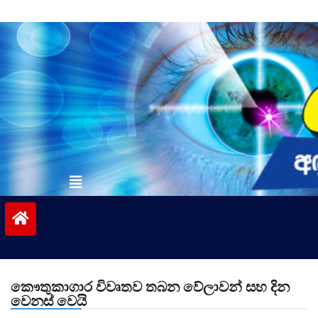
Skip
to
content
vinivida.lk
කෞතුකාගාර විවෘතව තබන වේලාවන් සහ දින
වෙනස් වෙයි