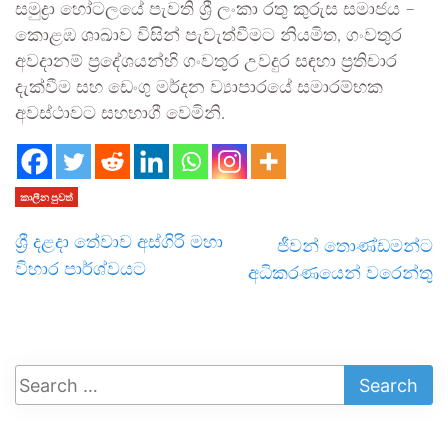
සමුද්‍රා හෝටලයේ පැවති ශ්‍රී ලංකා රතු කුරුස සමාජය –
කොළඹ ශාඛාව විසින් පැවැත්වීමට නියමිත, ගංවතුර
අවදානම් ප්‍රදේශයන්හි ගංවතුර උවදුර සඳහා ප්‍රතිචාර
දැක්වීම සහ ඩෙංගු මර්දන ව්‍යාපාරයේ සමාරම්භක
අවස්ථාවට සහභාගී වෙමිනි.
කාලීන පුවත්
ශ්‍රී දළදා තේවාව අස්ගිරි මහා
ජීවන් තොණ්ඩමන්ට
විහාර පාර්ශ්වයට
අධිකරණයෙන් වරෙන්තු