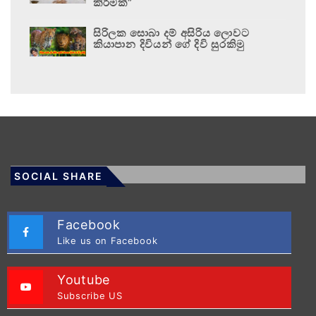
කිරීමක්”
සිරිලක සොබා දම් අසිරිය ලොවට
කියාපාන දිවියන් ගේ දිවි සුරකිමු
SOCIAL SHARE
Facebook
Like us on Facebook
Youtube
Subscribe US