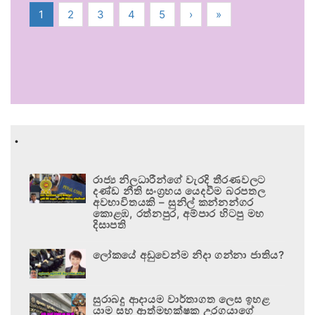
1
2
3
4
5
›
»
.
රාජ්‍ය නිලධාරීන්ගේ වැරදි තීරණවලට
දණ්ඩ නීති සංග්‍රහය යෙදවීම බරපතල
අවභාවිතයකි – සුනිල් කන්නන්ගර
කොළඹ, රත්නපුර, අම්පාර හිටපු මහ
දිසාපති
ලෝකයේ අඩුවෙන්ම නිදා ගන්නා ජාතිය?
සුරාබදු ආදායම වාර්තාගත ලෙස ඉහළ
යාම සහ ආත්මභක්ෂක උරගයාගේ