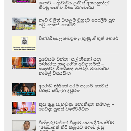
කතාව – ආචාර්ය ප්‍රණීත් අභයසුන්දර
හිටපු මානව විද්‍යා මහාචාර්ය
නැව් වලින් බහලුම් මුහුදට පෙරලීම සුළු
පටු දෙයක් නොවේ
විශ්වවිද්‍යාල කඩඉම් ලකුණු නිකුත් කෙරේ
ප්‍රවේසම් වන්න; එල් නිනෝ යනු
පාරිසරික හෘද රෝග අවදානමකි –
හෘදවේද විශේෂඥ වෛද්‍ය මහාචාර්ය
නාමල් විජයසිංහ
අපරාධ නීතියේ පරම පදනම හෙවත්
වරදට සරිලන දඬුවම
කුස තුළ සැඟවුණු නොනිදන කම්හල –
වෛද්‍ය සුගත් විජේවර්ධන
විනිසුරුවන්ගේ විශ්‍රාම වයස දීර්ඝ කිරීම
“දොවාගත් කිරි කළයට ගොම මුසු