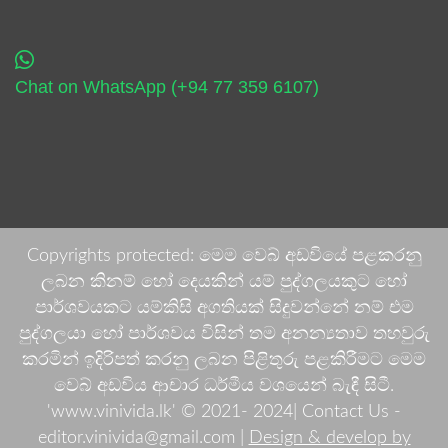
Chat on WhatsApp (+94 77 359 6107)
Copyrights protected: මෙම වෙබ් අඩවියේ පළකරනු
ලබන කිනම් හෝ දෙයකින් යම් පුද්ගලයකුට හෝ
පාර්ශවයකට යම්කිසි අගතියක් සිදුවන්නේ නම් එම
පුද්ගලයා හෝ පාර්ශවය විසින් තම අනන්‍යතාව තහවුරු
කරමින් ඉදිරිපත් කරනු ලබන පිළිතුරු පළකිරීමට මෙම
වෙබ් අඩවිය ආචාර ධර්මීය වශයෙන් බැඳී සිටී.
'www.vinivida.lk' © 2021- 2024| Contact Us -
editor.vinivida@gmail.com |
Design & develop by