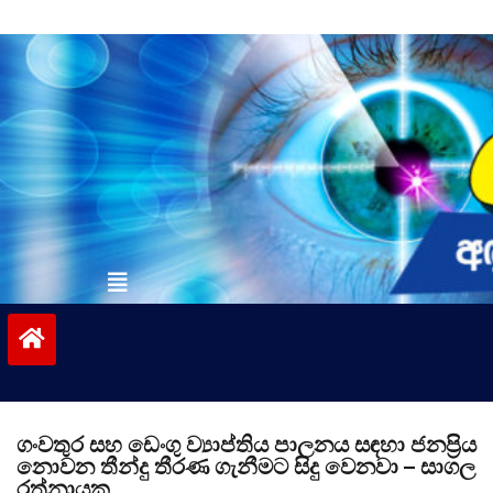
Skip
to
content
vinivida.lk
ගංවතුර සහ ඩෙංගු ව්‍යාප්තිය පාලනය සඳහා ජනප්‍රිය
නොවන තීන්දු තීරණ ගැනීමට සිදු වෙනවා – සාගල
රත්නායක