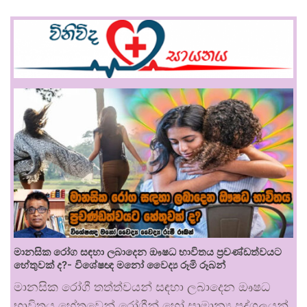
මානසික රෝග සඳහා ලබාදෙන ඖෂධ භාවිතය ප්‍රචණ්ඩත්වයට
හේතුවක් ද?- විශේෂඥ මනෝ වෛද්‍ය රූමි රූබන්
මානසික රෝගී තත්ත්වයන් සඳහා ලබාදෙන ඖෂධ
භාවිතය හේතුවෙන් රෝගීන් හෝ සාමාන්‍ය පුද්ගලයන්