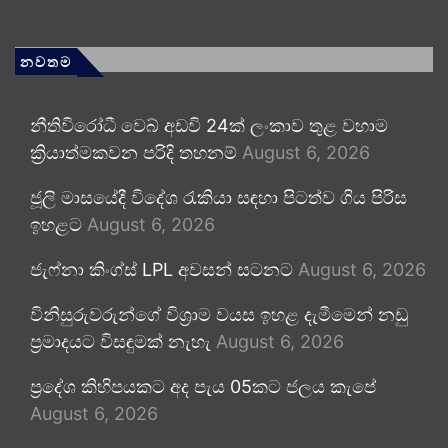
නවතම
නීතිවිරෝධී වෙබ් අඩවි 24ක් ලංකාව තුළ වහාම
ක්‍රියාත්මකවන පරිදි තහනම්
August 6, 2026
ජූලි මාසයේදී විදේශ රැකියා සඳහා පිටත්ව ගිය පිරිස
ඉහළට
August 6, 2026
ජැෆ්නා කිංග්ස් LPL අවසන් සටනට
August 6, 2026
විනිසුරුවරුන්ගේ විශ්‍රාම වයස ඉහළ දැමීමෙන් නඩු
ප්‍රමාදයට විසඳුමක් නැහැ
August 6, 2026
ප්‍රදේශ කිහිපයකට අද පැය 05කට ජලය කැපේ
August 6, 2026