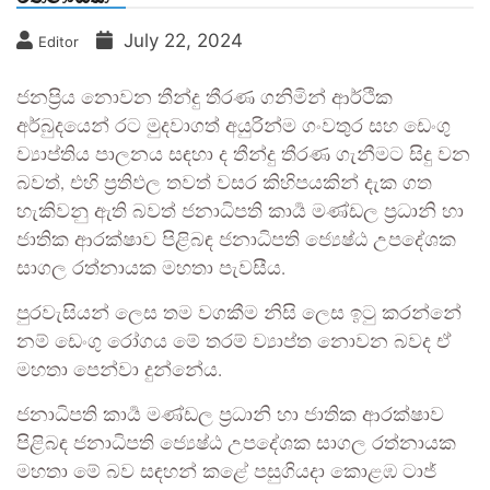
July 22, 2024
Editor
ජනප්‍රිය නොවන තීන්දු තීරණ ගනිමින් ආර්ථික
අර්බුදයෙන් රට මුදවාගත් අයුරින්ම ගංවතුර සහ ඩෙංගු
ව්‍යාප්තිය පාලනය සඳහා ද තීන්දු තීරණ ගැනීමට සිදු වන
බවත්, එහි ප්‍රතිඵල තවත් වසර කිහිපයකින් දැක ගත
හැකිවනු ඇති බවත් ජනාධිපති කාර්‍ය මණ්ඩල ප්‍රධානි හා
ජාතික ආරක්ෂාව පිළිබඳ ජනාධිපති ජ්‍යෙෂ්ඨ උපදේශක
සාගල රත්නායක මහතා පැවසීය.
පුරවැසියන් ලෙස තම වගකීම නිසි ලෙස ඉටු කරන්නේ
නම් ඩෙංගු රෝගය මේ තරම් ව්‍යාප්ත නොවන බවද ඒ
මහතා පෙන්වා දුන්නේය.
ජනාධිපති කාර්‍ය මණ්ඩල ප්‍රධානි හා ජාතික ආරක්ෂාව
පිළිබඳ ජනාධිපති ජ්‍යෙෂ්ඨ උපදේශක සාගල රත්නායක
මහතා මේ බව සඳහන් කළේ පසුගියදා කොළඹ ටාජ්