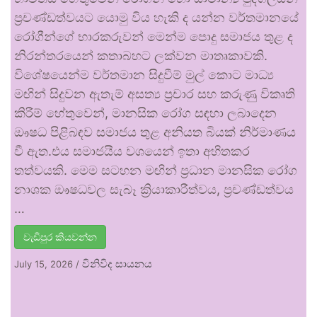
ප්‍රචණ්ඩත්වයට යොමු විය හැකි ද යන්න වර්තමානයේ
රෝගීන්ගේ භාරකරුවන් මෙන්ම පොදු සමාජය තුළ ද
නිරන්තරයෙන් කතාබහට ලක්වන මාතෘකාවකි.
විශේෂයෙන්ම වර්තමාන සිදුවීම් මුල් කොට මාධ්‍ය
මඟින් සිදුවන ඇතැම් අසත්‍ය ප්‍රචාර සහ කරුණු විකෘති
කිරීම් හේතුවෙන්, මානසික රෝග සඳහා ලබාදෙන
ඖෂධ පිළිබඳව සමාජය තුළ අනියත බියක් නිර්මාණය
වී ඇත.එය සමාජයීය වශයෙන් ඉතා අහිතකර
තත්වයකි. මෙම සටහන මඟින් ප්‍රධාන මානසික රෝග
නාශක ඖෂධවල සැබෑ ක්‍රියාකාරීත්වය, ප්‍රචණ්ඩත්වය
…
වැඩිපුර කියවන්න
විනිවිද සායනය
July 15, 2026
/