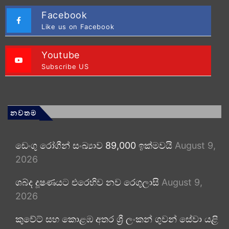
Facebook
Like us on Facebook
Youtube
Subscribe US
නවතම
ඩෙංගු රෝගීන් සංඛ්‍යාව 89,000 ඉක්මවයි
August 9,
2026
ශබ්ද දූෂණයට එරෙහිව නව රෙගුලාසි
August 9,
2026
කුවේට් සහ කොළඹ අතර ශ්‍රී ලංකන් ගුවන් සේවා යළි