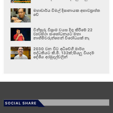
මහාචාර්ය විමල් දිසානායක අභාවප්‍රාප්ත
වේ
විනිසුරු විශ්‍රාම වයස දිගු කිරීමේ 22
ව්‍යවස්ථා සංශෝධනයට මහා
නාහිමිවරුන්ගෙන් විරෝධයක් නෑ
2030 වන විට අධිවේගී මාර්ග
පද්ධතියට කි.මී. 132ක්;සියලු වියදම්
දේශීය අරමුදල්වලින්
SOCIAL SHARE