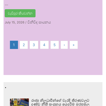
…
වැඩිපුර කියවන්න
විනිවිද සායනය
July 15, 2026
/
1
2
3
4
5
›
»
.
රාජ්‍ය නිලධාරීන්ගේ වැරදි තීරණවලට
දණ්ඩ නීති සංග්‍රහය යෙදවීම බරපතල