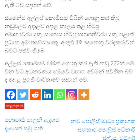
ඇති බව සඳහන් වේ.
එමෙන්ම අල්ලස් කොමිසම විසින් ගොනු කර තිබූ
නඩුවලට අදාළව අදාළ කාලය තුළ හිටපු
අමාත්‍යවරයෙකු, සතොස හිටපු සභාපතිවරයෙකු, පළාත්
ප්‍රධාන අමාත්‍යවරයෙකු, ඇතුළු 19 දෙනෙකු වරදකරුවන්
බවට පත්ව තිබේ.
අල්ලස් කොමිසම විසින් ගොනු කර ඇති නඩු 272ක් මේ
වන විට අධිකරණය හමුවේ විභාග වෙමින් පවතින බව
ද අදාළ ප්‍රගති වාර්තාවේ සඳහන් වේ.
කාලීන පුවත්
මහාචාර්‍ය මාලනී ඇඳගම
නව පොලිස් මාධ්‍ය ප්‍රකාශක
දැයෙන් සමු ගනී
සහකාර පොලිස් අධිකාරී
එෆ්.යූ. වුට්ලර්