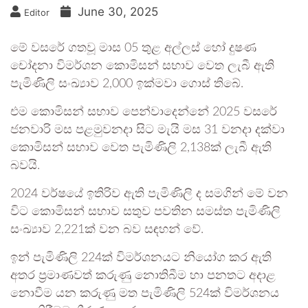
June 30, 2025
Editor
මේ වසරේ ගතවූ මාස 05 තුළ අල්ලස් හෝ දුෂණ
චෝදනා විමර්ශන කොමිසන් සභාව වෙත ලැබී ඇති
පැමිණිලි සංඛ්‍යාව 2,000 ඉක්මවා ගොස් තිබේ.
එම කොමිසන් සභාව පෙන්වාදෙන්නේ 2025 වසරේ
ජනවාරි මස පළමුවනදා සිට මැයි මස 31 වනදා දක්වා
කොමිසන් සභාව වෙත පැමිණිලි 2,138ක් ලැබී ඇති
බවයි.
2024 වර්ෂයේ ඉතිරිව ඇති පැමිණිලි ද සමගින් මේ වන
විට කොමිසන් සභාව සතුව පවතින සමස්ත පැමිණිලි
සංඛ්‍යාව 2,221ක් වන බව සඳහන් වේ.
ඉන් පැමිණිලි 224ක් විමර්ශනයට නියෝග කර ඇති
අතර ප්‍රමාණවත් කරුණු නොතිබීම හා පනතට අදාළ
නොවීම යන කරුණු මත පැමිණිලි 524ක් විමර්ශනය