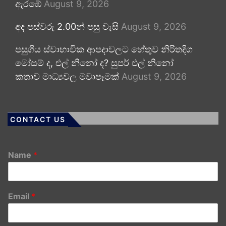
ඇරඹේ
August 9, 2026
අද පස්වරු 2.00න් පසු වැසි
August 9, 2026
පසුගිය ස්වාභාවික ආපදාවලට හේතුව නිරිතදිග
මෝසම් ද, එල් නිනෝ ද? සුපර් එල් නිනෝ
කතාව මාධ්‍යවල මවාපෑමක්
August 9, 2026
CONTACT US
Name
*
Email
*