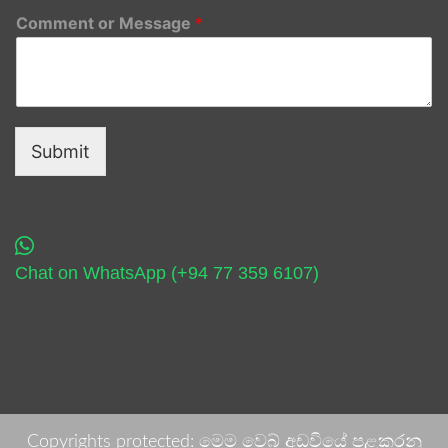
Comment or Message
*
Submit
Chat on WhatsApp (+94 77 359 6107)
Copyrights protected: මෙම වෙබ් අඩවියේ පළකරනු