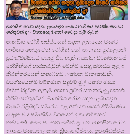
මානසික රෝග සඳහා ලබාදෙන ඖෂධ භාවිතය ප්‍රචණ්ඩත්වයට
හේතුවක් ද?- විශේෂඥ මනෝ වෛද්‍ය රූමි රූබන්
මානසික රෝගී තත්ත්වයන් සඳහා ලබාදෙන ඖෂධ
භාවිතය හේතුවෙන් රෝගීන් හෝ සාමාන්‍ය පුද්ගලයන්
ප්‍රචණ්ඩත්වයට යොමු විය හැකි ද යන්න වර්තමානයේ
රෝගීන්ගේ භාරකරුවන් මෙන්ම පොදු සමාජය තුළ ද
නිරන්තරයෙන් කතාබහට ලක්වන මාතෘකාවකි.
විශේෂයෙන්ම වර්තමාන සිදුවීම් මුල් කොට මාධ්‍ය
මඟින් සිදුවන ඇතැම් අසත්‍ය ප්‍රචාර සහ කරුණු විකෘති
කිරීම් හේතුවෙන්, මානසික රෝග සඳහා ලබාදෙන
ඖෂධ පිළිබඳව සමාජය තුළ අනියත බියක් නිර්මාණය
වී ඇත.එය සමාජයීය වශයෙන් ඉතා අහිතකර
තත්වයකි. මෙම සටහන මඟින් ප්‍රධාන මානසික රෝග
නාශක ඖෂධවල සැබෑ ක්‍රියාකාරීත්වය, ප්‍රචණ්ඩත්වය