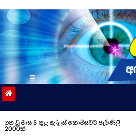
Skip
to
content
vinivida.lk
ගත වූ මාස 5 තුළ අල්ලස් කොමිසමට පැමිණිලි
2000ක්