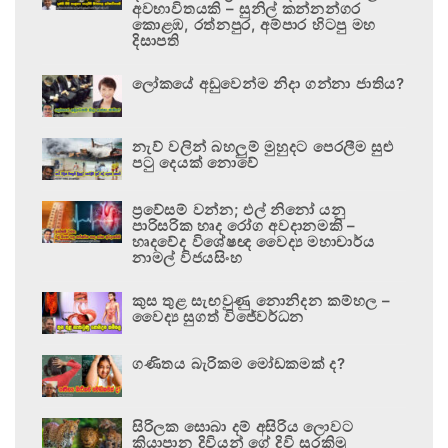
අවභාවිතයකි – සුනිල් කන්නන්ගර
කොළඹ, රත්නපුර, අම්පාර හිටපු මහ
දිසාපති
ලෝකයේ අඩුවෙන්ම නිදා ගන්නා ජාතිය?
නැව් වලින් බහලුම් මුහුදට පෙරලීම සුළු
පටු දෙයක් නොවේ
ප්‍රවේසම් වන්න; එල් නිනෝ යනු
පාරිසරික හෘද රෝග අවදානමකි –
හෘදවේද විශේෂඥ වෛද්‍ය මහාචාර්ය
නාමල් විජයසිංහ
කුස තුළ සැඟවුණු නොනිදන කම්හල –
වෛද්‍ය සුගත් විජේවර්ධන
ගණිතය බැරිකම මෝඩකමක් ද?
සිරිලක සොබා දම් අසිරිය ලොවට
කියාපාන දිවියන් ගේ දිවි සුරකිමු