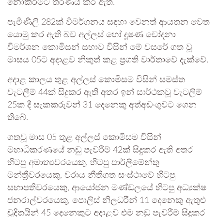
නොකිරීමට තීරණය කර ඇත.
පැමිණිලි 282ක් විමර්ශනය සඳහා වෙනත් ආයතන වෙත
යොමු කර ඇති බව අල්ලස් හෝ දූෂණ චෝදනා
විමර්ශන කොමිසන් සභාව විසින් මේ වසරේ ගත වූ
මාසය 05ට අදාළව නිකුත් කළ ප්‍රගති වාර්තාවේ දැක්වේ.
අදාළ කාලය තුළ අල්ලස් කොමිසම විසින් සමස්ත
වැටලීම් 44ක් සිදුකර ඇති අතර ඉන් සාර්ථකවූ වැටලිම්
25ක දී සැකකරුවන් 31 දෙනෙකු අත්අඩංගුවට ගෙන
තිබේ.
ගතවූ මාස 05 තුළ අල්ලස් කොමිසම විසින්
මහාධිකරණයේ නඩු පැවරීම් 42ක් සිදුකර ඇති අතර
හිටපු අමාත්‍යවරයෙකු, හිටපු පාර්ලිමේන්තු
මන්ත්‍රීවරයෙකු, වරාය නීතිගත සංස්ථාවේ හිටපු
සභාපතිවරයෙකු, ආයෝජන මණ්ඩලයේ හිටපු අධ්‍යක්ෂ
ජනරාල්වරයෙකු, පොලිස් නිලධරීන් 11 දෙනෙකු ඇතුළු
චූදිතයින් 45 දෙනෙකුට අදාළව එම නඩු පැවරීම් සිදුකර