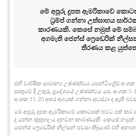
මේ අපූරු දූපත ඇමරිකාවේ කොට
ට්‍රම්ප් ගන්නා උත්සාහය සාර
කාරණයකි. කෙසේ නමුත් මේ සම්බන්
අගමැති ජෙන්ස් ෆ්‍රෙඩෙරික් නීල
තීරණය කළ යුත්තේ
එහි වාර්ෂික සාමාන්‍ය උෂ්ණත්වය සෙන්ටිග්‍රේඩ් අංශ
සෘතුවේ දී උතුරු ප්‍රදේශයේ උෂ්ණත්වය සෙ. අංශක 
අංශක 15-20 අතර අගයක් ගන්නා අවස්ථා ද ඇති බවත
මේ අපූරු දූපත ඇමරිකාවේ කොටසක් බවට පත් කර ගැ
ද යන්න කුතුහලය දනවන කාරණයකි. කෙසේ නමුත් මේ 
ජෙන්ස් ෆ්‍රෙඩෙරික් නීල්සන් පවසා තිබුණේ එහි අ