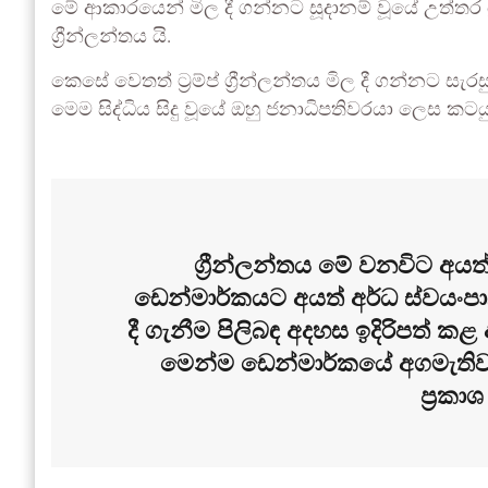
මේ ආකාරයෙන් මිල දී ගන්නට සූදානම් වූයේ උත්තර
ග්‍රීන්ලන්තය යි.
කෙසේ වෙතත් ට්‍රම්ප් ග්‍රීන්ලන්තය මිල දී ගන්න
මෙම සිද්ධිය සිදු වූයේ ඔහු ජනාධිපතිවරයා ලෙස කට
ග්‍රීන්ලන්තය මේ වනවිට අය
ඩෙන්මාර්කයට අයත් අර්ධ ස්වයංපාලිත
දී ගැනීම පිලිබඳ අදහස ඉදිරිපත් ක
මෙන්ම ඩෙන්මාර්කයේ අගමැතිව
ප්‍රක