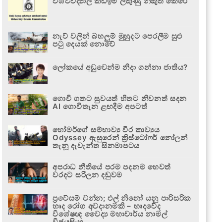
විශ්වවිද්‍යාල කඩඉම් ලකුණු නිකුත් කෙරේ
නැව් වලින් බහලුම් මුහුදට පෙරලීම සුළු
පටු දෙයක් නොවේ
ලෝකයේ අඩුවෙන්ම නිදා ගන්නා ජාතිය?
ගොවි ගතට සුවයත් හිතට නිවනත් සදන
AI ගොවිතැන ළඟදීම අපටත්
හෝමර්ගේ සම්භාව්‍ය වීර කාව්‍යය
Odyssey ඇසුරෙන් ක්‍රිස්ටෝෆර් නෝලන්
තැනූ දැවැන්ත සිනමාපටය
අපරාධ නීතියේ පරම පදනම හෙවත්
වරදට සරිලන දඬුවම
ප්‍රවේසම් වන්න; එල් නිනෝ යනු පාරිසරික
හෘද රෝග අවදානමකි – හෘදවේද
විශේෂඥ වෛද්‍ය මහාචාර්ය නාමල්
විජයසිංහ