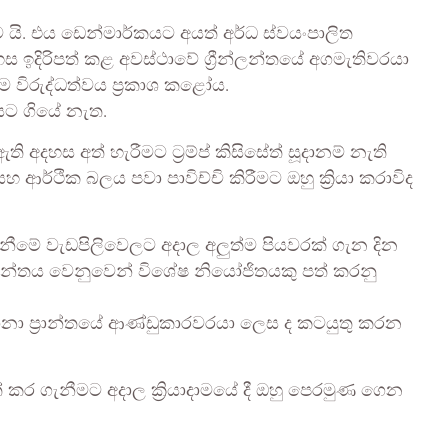
 යි. එය ඩෙන්මාර්කයට අයත් අර්ධ ස්වයංපාලිත
 අදහස ඉදිරිපත් කළ අවස්ථාවේ ග්‍රීන්ලන්තයේ අගමැතිවරයා
විරුද්ධත්වය ප්‍රකාශ කළෝය.
ියට ගියේ නැත.
 අදහස අත් හැරීමට ට්‍රම්ප් කිසිසේත් සූදානම් නැති
ර්ථික බලය පවා පාවිච්චි කිරීමට ඔහු ක්‍රියා කරාවිද
නීමේ වැඩපිලිවෙලට අදාල අලුත්ම පියවරක් ගැන දින
්‍රීන්ලන්තය වෙනුවෙන් විශේෂ නියෝජිතයකු පත් කරනු
නා ප්‍රාන්තයේ ආණ්ඩුකාරවරයා ලෙස ද කටයුතු කරන
් කර ගැනීමට අදාල ක්‍රියාදාමයේ දී ඔහු පෙරමුණ ගෙන