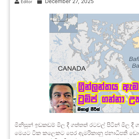
December 27, 2025
Editor
මිනිසුන් ඉඩකඩම් මිල දී ගත්තත් රටවල් පිටින් මිල
මෙයට ටික කලෙකට පෙර ඇමරිකානු ජනාධිපති ඩොනල්ඩ් 