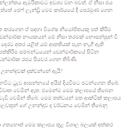
‍රීන්ලන්තය ඇමරිකාවට අවශ්‍ය වන බවත්, ඒ නිසා එය
ත්තේ ජෙෆ් ලැන්ඩ්‍රි මෙම කාර්යයේ දී පෙරමුණ ගෙන
ලක්ක කරගෙන ඒ සඳහා විශේෂ නියෝජිතයකු පත් කිරීම
ෙන්මාර්ක නායකයන් මේ නිසා තරමක් නොසන්සුන් වී
 දෙරට අතර යළිත් යම් ආතතියක් පැන නැගී ඇති
ත්කිරීම සම්බන්ධයෙන් ඩෙන්මාර්කයේ සිටින
න්මාර්ක රජය පියවර ගෙන තිබිණි.
ම් උනන්දුවක් දක්වන්නේ ඇයි?
ිට ධ්‍රැව ආසන්නයේ අයිස් දියවීමට පටන්ගෙන තිබේ.
ග විවෘත වෙමින් ඇත. එමෙන්ම මෙම කලාපයේ තිබෙන
වැඩි වෙමින් තිබේ. මෙම තත්වයන් මත ආක්ටික් කලාපය
බලවතුන් ගේ උනන්දුව ද වර්ධනය වෙමින් තිබෙනු
ඈඳා ගතහොත් මෙම කලාපය තුළ විශාල බලයක් අත්කර