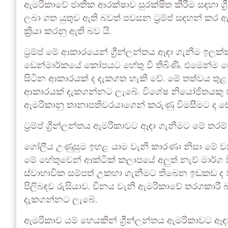
ඇමරිකාවේ ජාතික ආරක්ෂාව සුරක්ෂිත කිරීම සඳහා ග්
ලබා ගත යුතුව ඇති බවත් පවසන ට්‍රම්ප් සඳහන් කර ඇ
ක්‍රියා කරනු ඇති බව යි.
ට්‍රම්ප් මේ ආකාරයෙන් ග්‍රීන්ලන්තය ඈඳා ගැනීම ඉ
ඩෙන්මාර්කයේ කෝපයට හේතු වී තිබිණි. එමෙන්ම ඩ
සිටින ආකාරයක් ද දැකගත හැකි වේ. මේ තත්වය තුළ
ආකාරයක් දැකගන්නට ලැබේ. විශේෂ නියෝජිතයකු ප
ඇමරිකානු තානාපතිවරයාගෙන් කරුණු විමසීමට ද ඩෙ
ට්‍රම්ප් ග්‍රීන්ලන්තය ඇමරිකාවට ඈඳා ගැනීමට මේ තර
ගෝලීය උණුසුම ඉහළ යාම වැනි කාරණා නිසා මේ වනව
මේ හේතුවෙන් ආක්ටික් කලාපයේ අලුත් නැව් මාර්
ස්වාභාවික සම්පත් උකහා ගැනීමට තිබෙන ඉඩකඩ ද 
පිලිබඳව රුසියාව, චීනය වැනි ඇමරිකාවේ තරගකාරී 
දැකගන්නට ලැබේ.
ඇමරිකාව යම් හෙයකින් ග්‍රීන්ලන්තය ඇමරිකාවට 