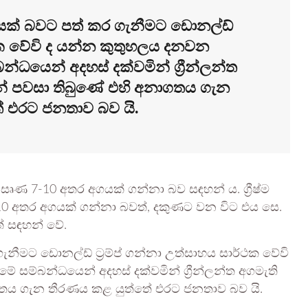
සක් බවට පත් කර ගැනීමට ඩොනල්ඩ්
්ථක වේවි ද යන්න කුතුහලය දනවන
ධයෙන් අදහස් දක්වමින් ග්‍රීන්ලන්ත
්සන් පවසා තිබුණේ එහි අනාගතය ගැන
 එරට ජනතාව බව යි.
ක සෘණ 7-10 අතර අගයක් ගන්නා බව සඳහන් ය. ග්‍රීෂ්ම
5-10 අතර අගයක් ගන්නා බවත්, දකුණට වන විට එය සෙ.
් සඳහන් වේ.
නීමට ඩොනල්ඩ් ට්‍රම්ප් ගන්නා උත්සාහය සාර්ථක වේවි
සම්බන්ධයෙන් අදහස් දක්වමින් ග්‍රීන්ලන්ත අගමැති
නාගතය ගැන තීරණය කළ යුත්තේ එරට ජනතාව බව යි.