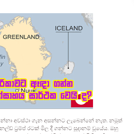
 දී ගන්නා අවස්ථා ගැන අසන්නට ලැබෙන්නේ නැත. නමුත්
ට්‍රම්ප් රටක් මිල දී ගන්නට සූදානම් වූයේය. ඔහු