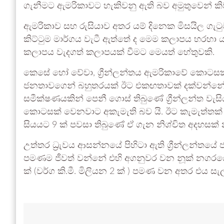
ගැනීමට ඇමරිකාවට හැකිවනු ඇති බව අමුතුවෙන් කි
ඇමරිකාව සහ රුසියාව අතර යම් දිනෙක මිසයිල ගැටු
කිට්ටුම මාර්ගය වැටී ඇත්තේ ද මෙම කලාපය හරහා ය.
කලාපය වැදගත් කලාපයක් වීමට මෙයත් හේතුවකි.
කෙසේ හෝ වේවා, ග්‍රීන්ලන්තය ඇමරිකාවේ කොටසක් බව
ජනතාවගෙන් බහුතරයක් ඊට එකඟතාවක් දක්වන්නේ
සමීක්ෂණයකින් පෙනී ගොස් තිබුණේ ග්‍රීන්ලන්ත ව
කොටසක් වෙනවාට අකැමැති බව යි. ඊට කැමැත්තක් දක්
සියයට 9 ක් පවසා තිබුණේ ඒ ගැන නිශ්චිත අදහසක් න
උත්තර ධ්‍රැවය ආසන්නයේ පිහිටා ඇති ග්‍රීන්ලන්ත
පමණම ජීවත් වන්නේ එහි අගනුවර වන නූක් නගරයේ යි.
ක් (වර්ග කි.මී. මිලියන 2 ක් ) පමණ වන අතර එය