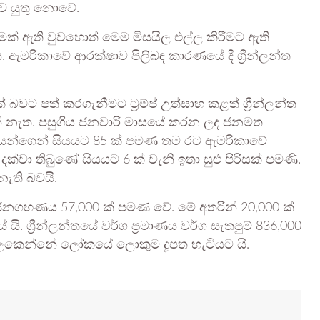
ව යුතු නොවේ.
මක් ඇති වුවහොත් මෙම මිසයිල එල්ල කිරීමට ඇති
 ඇමරිකාවේ ආරක්ෂාව පිලිබඳ කාරණයේ දී ග්‍රීන්ලන්ත
ට පත් කරගැනීමට ට්‍රම්ප් උත්සාහ කළත් ග්‍රීන්ලන්ත
 නැත. පසුගිය ජනවාරි මාසයේ කරන ලද ජනමත
ැසියන්ගෙන් සියයට 85 ක් පමණ තම රට ඇමරිකාවේ
වා තිබුණේ සියයට 6 ක් වැනි ඉතා සුළු පිරිසක් පමණි.
ැති බවයි.
යේ ජනගහණය 57,000 ක් පමණ වේ. මේ අතරින් 20,000 ක්
 ග්‍රීන්ලන්තයේ වර්ග ප්‍රමාණය වර්ග සැතපුම් 836,000
 සැලකෙන්නේ ලෝකයේ ලොකුම දූපත හැටියට යි.