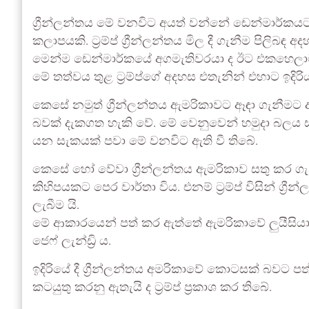
ග්‍රීන්ලන්තය මේ වනවිට අයත් වන්නේ ඩෙන්මාර්කයට
කලාපයකි. ට්‍රම්ප් ග්‍රීන්ලන්තය මිල දී ගැනීම පිලිබඳ
මෙන්ම ඩෙන්මාර්කයේ අගමැතිවරයා ද ඊට එකහෙලාම 
මේ තත්වය තුළ ට්‍රම්ප්ගේ අදහස එතැනින් එහාට ඉදිර
කෙසේ නමුත් ග්‍රීන්ලන්තය ඇමරිකාවට ඈඳා ගැනීමට ඇති
බවක් දැකගත හැකි වේ. මේ වෙනුවෙන් හමුදා බලය සහ ආ
යන සැකයක් පවා මේ වනවිට ඇති වී තිබේ.
කෙසේ හෝ වේවා ග්‍රීන්ලන්තය ඇමරිකාව සතු කර ගැ
කිහිපයකට පෙර වාර්තා විය. එනම් ට්‍රම්ප් විසින් ග
ලැබීම යි.
මේ ආකාරයෙන් පත් කර ඇත්තේ ඇමරිකාවේ ලුයීසියා
ජෙෆ් ලැන්ඩ්‍රි ය.
ඉදිරියේ දී ග්‍රීන්ලන්තය අමරිකාවේ කොටසක් බවට පත
කටයුතු කරනු ඇතැයි ද ට්‍රම්ප් ප්‍රකාශ කර තිබේ.