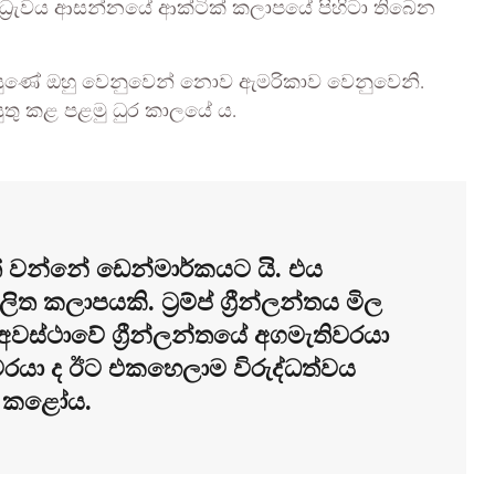
 ධ්‍රැවය ආසන්නයේ ආක්ටික් කලාපයේ පිහිටා තිබෙන
ට සැරසුණේ ඔහු වෙනුවෙන් නොව ඇමරිකාව වෙනුවෙනි.
යුතු කළ පළමු ධුර කාලයේ ය.
ත් වන්නේ ඩෙන්මාර්කයට යි. එය
 කලාපයකි. ට්‍රම්ප් ග්‍රීන්ලන්තය මිල
ළ අවස්ථාවේ ග්‍රීන්ලන්තයේ අගමැතිවරයා
රයා ද ඊට එකහෙලාම විරුද්ධත්වය
ාශ කළෝය.