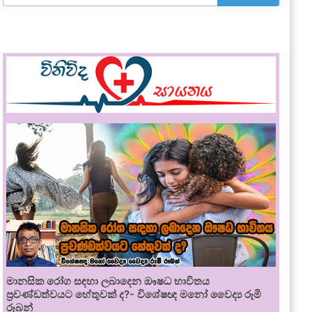
මානසික රෝග සඳහා ලබාදෙන ඖෂධ භාවිතය
ප්‍රචණ්ඩත්වයට හේතුවක් ද?- විශේෂඥ මනෝ වෛද්‍ය රූමි
රූබන්