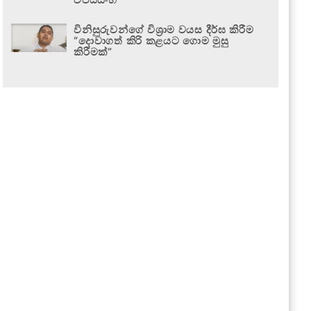
විනිසුරුවන්ගේ විශ්‍රාම වයස දීර්ඝ කිරීම
“දොවාගත් කිරි කළයට ගොම මුසු
කිරීමක්”