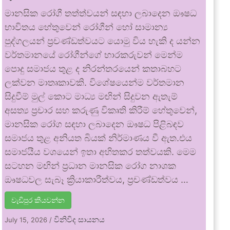
මානසික රෝගී තත්ත්වයන් සඳහා ලබාදෙන ඖෂධ
භාවිතය හේතුවෙන් රෝගීන් හෝ සාමාන්‍ය
පුද්ගලයන් ප්‍රචණ්ඩත්වයට යොමු විය හැකි ද යන්න
වර්තමානයේ රෝගීන්ගේ භාරකරුවන් මෙන්ම
පොදු සමාජය තුළ ද නිරන්තරයෙන් කතාබහට
ලක්වන මාතෘකාවකි. විශේෂයෙන්ම වර්තමාන
සිදුවීම් මුල් කොට මාධ්‍ය මඟින් සිදුවන ඇතැම්
අසත්‍ය ප්‍රචාර සහ කරුණු විකෘති කිරීම් හේතුවෙන්,
මානසික රෝග සඳහා ලබාදෙන ඖෂධ පිළිබඳව
සමාජය තුළ අනියත බියක් නිර්මාණය වී ඇත.එය
සමාජයීය වශයෙන් ඉතා අහිතකර තත්වයකි. මෙම
සටහන මඟින් ප්‍රධාන මානසික රෝග නාශක
ඖෂධවල සැබෑ ක්‍රියාකාරීත්වය, ප්‍රචණ්ඩත්වය …
වැඩිපුර කියවන්න
විනිවිද සායනය
July 15, 2026
/