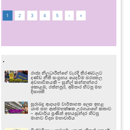
1
2
3
4
5
›
»
.
රාජ්‍ය නිලධාරීන්ගේ වැරදි තීරණවලට
දණ්ඩ නීති සංග්‍රහය යෙදවීම බරපතල
අවභාවිතයකි – සුනිල් කන්නන්ගර
කොළඹ, රත්නපුර, අම්පාර හිටපු මහ
දිසාපති
සුරාබදු ආදායම වාර්තාගත ලෙස ඉහළ
යාම සහ ආත්මභක්ෂක උරගයාගේ කතාව
– ආචාර්ය ප්‍රණීත් අභයසුන්දර හිටපු
මානව විද්‍යා මහාචාර්ය