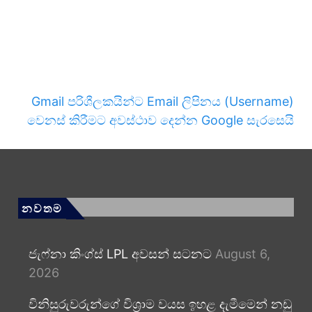
Gmail පරිශීලකයින්ට Email ලිපිනය (Username)
වෙනස් කිරීමට අවස්ථාව දෙන්න Google සැරසෙයි
නවතම
ජැෆ්නා කිංග්ස් LPL අවසන් සටනට
August 6,
2026
විනිසුරුවරුන්ගේ විශ්‍රාම වයස ඉහළ දැමීමෙන් නඩු