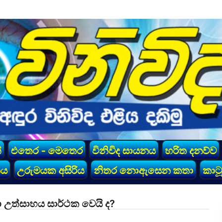
්
එතෙර - මෙතෙර
විනිවිද සායනය
හරිත දනව්ව
කය
උරුමයක අසිරිය
නිතර නොඇසෙන කතා
කාටූ
නා උත්සාහය සාර්ථක වෙයි ද?