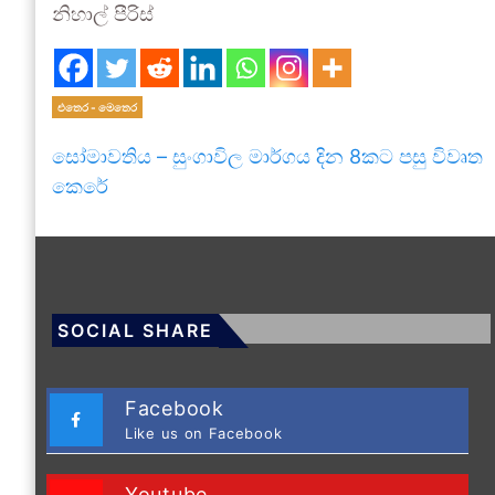
නිහාල් පීරිස්
එතෙර - මෙතෙර
සෝමාවතිය – සුංගාවිල මාර්ගය දින 8කට පසු විවෘත
කෙරේ
SOCIAL SHARE
Facebook
Like us on Facebook
Youtube