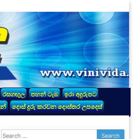
රසගඟුල
පහන් ටැඹ
ඉරා අදුරුපට
න්
දොස් දුරු කරවන දොස්තර උපදෙස්