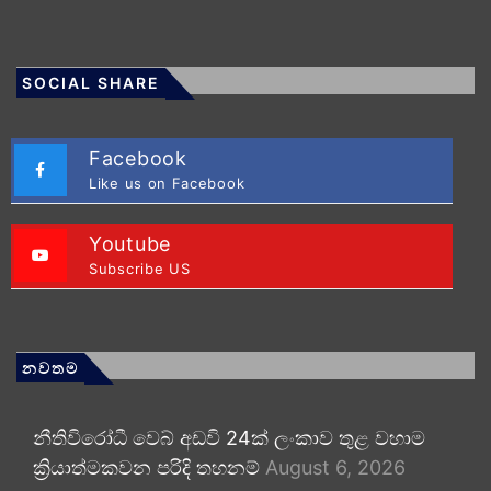
SOCIAL SHARE
Facebook
Like us on Facebook
Youtube
Subscribe US
නවතම
නීතිවිරෝධී වෙබ් අඩවි 24ක් ලංකාව තුළ වහාම
ක්‍රියාත්මකවන පරිදි තහනම්
August 6, 2026