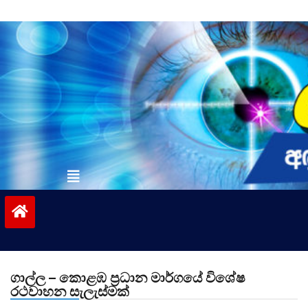
Skip
to
content
vinivida.lk
ගාල්ල – කොළඹ ප්‍රධාන මාර්ගයේ විශේෂ
රථවාහන සැලැස්මක්