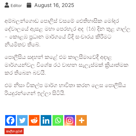
August 16, 2025
Editor
අම්බලන්ගොඩ පොලිස් වසමේ ඓතිහාසික මෝදර
දේවාලයේ ඇසළ මහා පෙරහැර අද (16) දින තුළ ගාල්ල
– කොළඹ ප්‍රධාන මාර්ගයේ වීදි සංචාරය කිරීමට
නියමිතව තිබේ.
පොලීසිය සඳහන් කළේ එම කාලසීමාවේදී අදාළ
මාර්ගයන්වල විශේෂ රථ වාහන සැලැස්මක් ක්‍රියාත්මක
කර තිබෙන බවයි.
එම නිසා විකල්ප මාර්ග භාවිතා කරන ලෙස පොලීසිය
රියදුරන්ගෙන් ඉල්ලා සිටියි.
කාලීන පුවත්