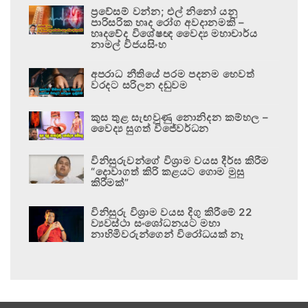
ප්‍රවේසම් වන්න; එල් නිනෝ යනු
පාරිසරික හෘද රෝග අවදානමකි –
හෘදවේද විශේෂඥ වෛද්‍ය මහාචාර්ය
නාමල් විජයසිංහ
අපරාධ නීතියේ පරම පදනම හෙවත්
වරදට සරිලන දඬුවම
කුස තුළ සැඟවුණු නොනිදන කම්හල –
වෛද්‍ය සුගත් විජේවර්ධන
විනිසුරුවන්ගේ විශ්‍රාම වයස දීර්ඝ කිරීම
“දොවාගත් කිරි කළයට ගොම මුසු
කිරීමක්”
විනිසුරු විශ්‍රාම වයස දිගු කිරීමේ 22
ව්‍යවස්ථා සංශෝධනයට මහා
නාහිමිවරුන්ගෙන් විරෝධයක් නෑ