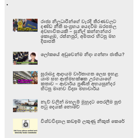
.
රාජ්‍ය නිලධාරීන්ගේ වැරදි තීරණවලට
දණ්ඩ නීති සංග්‍රහය යෙදවීම බරපතල
අවභාවිතයකි – සුනිල් කන්නන්ගර
කොළඹ, රත්නපුර, අම්පාර හිටපු මහ
දිසාපති
ලෝකයේ අඩුවෙන්ම නිදා ගන්නා ජාතිය?
සුරාබදු ආදායම වාර්තාගත ලෙස ඉහළ
යාම සහ ආත්මභක්ෂක උරගයාගේ
කතාව – ආචාර්ය ප්‍රණීත් අභයසුන්දර
හිටපු මානව විද්‍යා මහාචාර්ය
නැව් වලින් බහලුම් මුහුදට පෙරලීම සුළු
පටු දෙයක් නොවේ
විශ්වවිද්‍යාල කඩඉම් ලකුණු නිකුත් කෙරේ