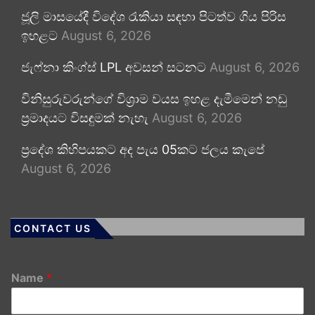
ජූලි මාසයේදී විදේශ රැකියා සඳහා පිටත්ව ගිය පිරිස
ඉහළට
August 6, 2026
ජැෆ්නා කිංග්ස් LPL අවසන් සටනට
August 6, 2026
විනිසුරුවරුන්ගේ විශ්‍රාම වයස ඉහළ දැමීමෙන් නඩු
ප්‍රමාදයට විසඳුමක් නැහැ
August 6, 2026
ප්‍රදේශ කිහිපයකට අද පැය 05කට ජලය කැපේ
August 6, 2026
CONTACT US
Name
*