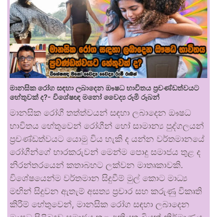
මානසික රෝග සඳහා ලබාදෙන ඖෂධ භාවිතය ප්‍රචණ්ඩත්වයට
හේතුවක් ද?- විශේෂඥ මනෝ වෛද්‍ය රූමි රූබන්
මානසික රෝගී තත්ත්වයන් සඳහා ලබාදෙන ඖෂධ
භාවිතය හේතුවෙන් රෝගීන් හෝ සාමාන්‍ය පුද්ගලයන්
ප්‍රචණ්ඩත්වයට යොමු විය හැකි ද යන්න වර්තමානයේ
රෝගීන්ගේ භාරකරුවන් මෙන්ම පොදු සමාජය තුළ ද
නිරන්තරයෙන් කතාබහට ලක්වන මාතෘකාවකි.
විශේෂයෙන්ම වර්තමාන සිදුවීම් මුල් කොට මාධ්‍ය
මඟින් සිදුවන ඇතැම් අසත්‍ය ප්‍රචාර සහ කරුණු විකෘති
කිරීම් හේතුවෙන්, මානසික රෝග සඳහා ලබාදෙන