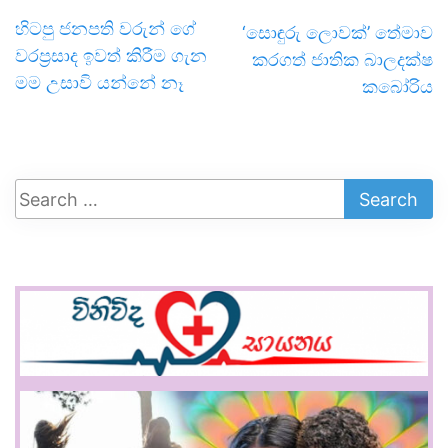
හිටපු ජනපති වරුන් ගේ
‘සොඳුරු ලොවක්’ තේමාව
වරප්‍රසාද ඉවත් කිරීම ගැන
කරගත් ජාතික බාලදක්ෂ
මම උසාවි යන්නේ නෑ
කබෝරිය