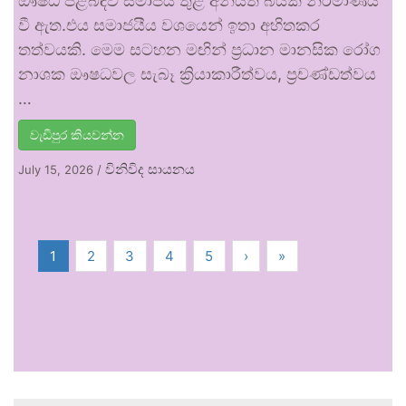
ඖෂධ පිළිබඳව සමාජය තුළ අනියත බියක් නිර්මාණය
වී ඇත.එය සමාජයීය වශයෙන් ඉතා අහිතකර
තත්වයකි. මෙම සටහන මඟින් ප්‍රධාන මානසික රෝග
නාශක ඖෂධවල සැබෑ ක්‍රියාකාරීත්වය, ප්‍රචණ්ඩත්වය
…
වැඩිපුර කියවන්න
විනිවිද සායනය
July 15, 2026
/
1
2
3
4
5
›
»