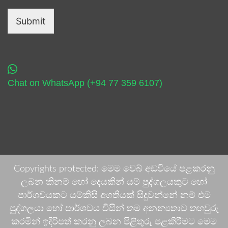
Submit
Chat on WhatsApp (+94 77 359 6107)
Copyrights protected: මෙම වෙබ් අඩවියේ පළකරනු
ලබන කිනම් හෝ දෙයකින් යම් පුද්ගලයකුට හෝ
පාර්ශවයකට යම්කිසි අගතියක් සිදුවන්නේ නම් එම
පුද්ගලයා හෝ පාර්ශවය විසින් තම අනන්‍යතාව තහවුරු
කරමින් ඉදිරිපත් කරනු ලබන පිළිතුරු පළකිරීමට මෙම