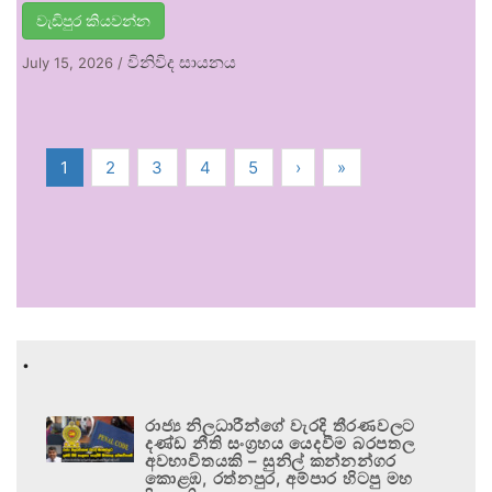
වැඩිපුර කියවන්න
විනිවිද සායනය
July 15, 2026
/
1
2
3
4
5
›
»
.
රාජ්‍ය නිලධාරීන්ගේ වැරදි තීරණවලට
දණ්ඩ නීති සංග්‍රහය යෙදවීම බරපතල
අවභාවිතයකි – සුනිල් කන්නන්ගර
කොළඹ, රත්නපුර, අම්පාර හිටපු මහ