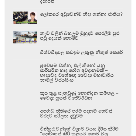
දිසාපති
ලෝකයේ අඩුවෙන්ම නිදා ගන්නා ජාතිය?
නැව් වලින් බහලුම් මුහුදට පෙරලීම සුළු
පටු දෙයක් නොවේ
විශ්වවිද්‍යාල කඩඉම් ලකුණු නිකුත් කෙරේ
ප්‍රවේසම් වන්න; එල් නිනෝ යනු
පාරිසරික හෘද රෝග අවදානමකි –
හෘදවේද විශේෂඥ වෛද්‍ය මහාචාර්ය
නාමල් විජයසිංහ
කුස තුළ සැඟවුණු නොනිදන කම්හල –
වෛද්‍ය සුගත් විජේවර්ධන
අපරාධ නීතියේ පරම පදනම හෙවත්
වරදට සරිලන දඬුවම
විනිසුරුවන්ගේ විශ්‍රාම වයස දීර්ඝ කිරීම
“දොවාගත් කිරි කළයට ගොම මුසු