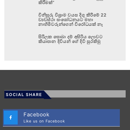
කිරීමක්”
විනිසුරු විශ්‍රාම වයස දිගු කිරීමේ 22
ව්‍යවස්ථා සංශෝධනයට මහා
නාහිමිවරුන්ගෙන් විරෝධයක් නෑ
සිරිලක සොබා දම් අසිරිය ලොවට
කියාපාන දිවියන් ගේ දිවි සුරකිමු
SOCIAL SHARE
Facebook
Like us on Facebook