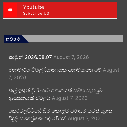
Youtube
Subscribe US
නවතම
කාටූන් 2026.08.07
August 7, 2026
මහාචාර්ය විමල් දිසානායක අභාවප්‍රාප්ත වේ
August
7, 2026
කල් ඉකුත් වූ ඖෂධ තොගයක් සමඟ සැපයුම්
ආයතනයක් වටලයි
August 7, 2026
කෙරවලපිටියේ සිට කොළඹ වරායට තවත් භූගත
විදුලි සම්ප්‍රේෂණ පද්ධතියක්
August 7, 2026