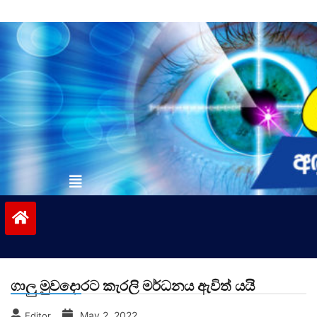
Skip
to
content
vinivida.lk
ගාලු මුවදොරට කැරලි මර්ධනය ඇවිත් යයි
May 2, 2022
Editor