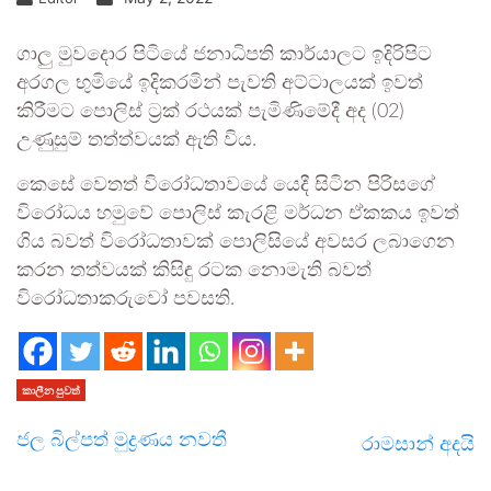
ගාලු මුවදොර පිටියේ ජනාධිපති කාර්යාලට ඉදිරිපිට
අරගල භුමියේ ඉදිකරමින් පැවති අට්ටාලයක් ඉවත්
කිරීමට පොලිස් ට්‍රක් රථයක් පැමිණිමේදී අද (02)
උණුසුම් තත්ත්වයක් ඇති විය.
කෙසේ වෙතත් විරෝධතාවයේ යෙදී සිටින පිරිසගේ
විරෝධය හමුවේ පොලිස් කැරළි මර්ධන ඒකකය ඉවත්
ගිය බවත් විරෝධතාවක් පොලිසියේ අවසර ලබාගෙන
කරන තත්වයක් කිසිඳු රටක නොමැති බවත්
විරෝධතාකරුවෝ පවසති.
කාලීන පුවත්
ජල බිල්පත් මුද්‍රණය නවතී
රාමසාන් අදයි