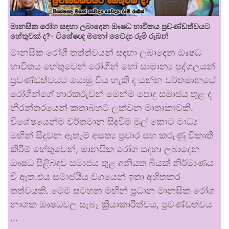
මානසික රෝග සඳහා ලබාදෙන ඖෂධ භාවිතය ප්‍රචණ්ඩත්වයට
හේතුවක් ද?- විශේෂඥ මනෝ වෛද්‍ය රූමි රූබන්
මානසික රෝගී තත්ත්වයන් සඳහා ලබාදෙන ඖෂධ
භාවිතය හේතුවෙන් රෝගීන් හෝ සාමාන්‍ය පුද්ගලයන්
ප්‍රචණ්ඩත්වයට යොමු විය හැකි ද යන්න වර්තමානයේ
රෝගීන්ගේ භාරකරුවන් මෙන්ම පොදු සමාජය තුළ ද
නිරන්තරයෙන් කතාබහට ලක්වන මාතෘකාවකි.
විශේෂයෙන්ම වර්තමාන සිදුවීම් මුල් කොට මාධ්‍ය
මඟින් සිදුවන ඇතැම් අසත්‍ය ප්‍රචාර සහ කරුණු විකෘති
කිරීම් හේතුවෙන්, මානසික රෝග සඳහා ලබාදෙන
ඖෂධ පිළිබඳව සමාජය තුළ අනියත බියක් නිර්මාණය
වී ඇත.එය සමාජයීය වශයෙන් ඉතා අහිතකර
තත්වයකි. මෙම සටහන මඟින් ප්‍රධාන මානසික රෝග
නාශක ඖෂධවල සැබෑ ක්‍රියාකාරීත්වය, ප්‍රචණ්ඩත්වය
…