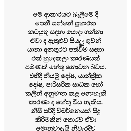
මේ ආකාරයට බැලීමේ දී
පෙනී යන්නේ ප්‍රහාරක
කටයුතු සඳහා යොදා ගන්නා
ඒවා ද ඇතුළුව සියලු ගුවන්
යානා අනතුරට පත්වීම සඳහා
එක් හුදෙකලා කාරණයක්
පමණක් හේතු නොවන බවය.
එහිදී නියමු දෝෂ, යාන්ත්‍රික
දෝෂ, පාරිසරික සාධක හෝ
කලින් අනුමාන කළ නොහැකි
කාරණා ද හේතු විය හැකිය.
නිසි පරිදි විමර්ශනයක් සිදු
කිරීමකින් තොරව ඒවා
මොනවාදැයි නිවැරදිව