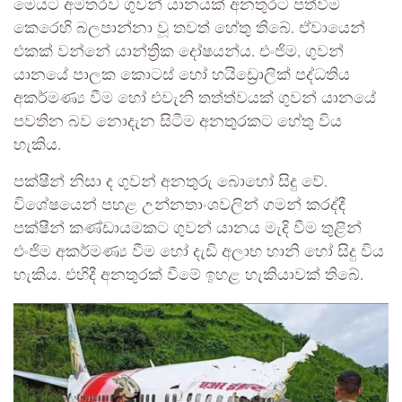
මෙයට අමතරව ගුවන් යානයක් අනතුරට පත්වීම
කෙරෙහි බලපාන්නා වූ තවත් හේතු තිබේ. ඒවායෙන්
එකක් වන්නේ යාන්ත්‍රික දෝෂයන්ය. එංජිම, ගුවන්
යානයේ පාලක කොටස් හෝ හයිඩ්‍රොලික් පද්ධතිය
අකර්මණ්‍ය වීම හෝ එවැනි තත්ත්වයක් ගුවන් යානයේ
පවතින බව නොදැන සිටීම අනතුරකට හේතු විය
හැකිය.
පක්ෂීන් නිසා ද ගුවන් අනතුරු බොහෝ සිදු වේ.
විශේෂයෙන් පහළ උන්නතාංශවලින් ගමන් කරද්දී
පක්ෂීන් කණ්ඩායමකට ගුවන් යානය මැදි වීම තුළින්
එංජිම අකර්මණ්‍ය වීම හෝ දැඩි අලාභ හානි හෝ සිදු විය
හැකිය. එහිදී අනතුරක් වීමේ ඉහළ හැකියාවක් තිබේ.