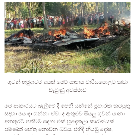
ගුවන් හමුදාවට අයත් ජෙට් යානය වාරියපොලට කඩා
වැටුණු අවස්ථාව
මේ ආකාරයට බැලීමේ දී පෙනී යන්නේ ප්‍රහාරක කටයුතු
සඳහා යොදා ගන්නා ඒවා ද ඇතුළුව සියලු ගුවන් යානා
අනතුරට පත්වීම සඳහා එක් හුදෙකලා කාරණයක්
පමණක් හේතු නොවන බවය. එහිදී නියමු දෝෂ,