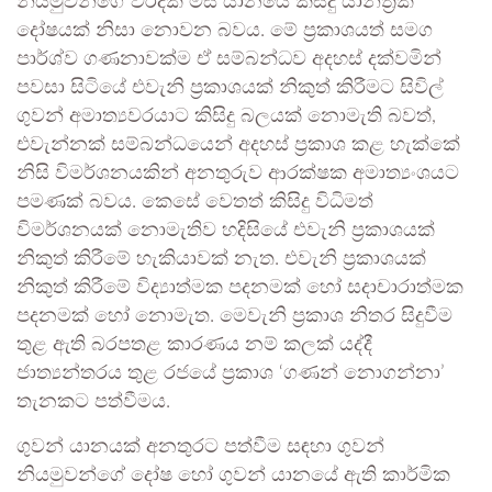
නියමුවන්ගේ වරදක් මිස යානයේ කිසිදු යාන්ත්‍රික
දෝෂයක් නිසා නොවන බවය. මේ ප්‍රකාශයත් සමග
පාර්ශ්ව ගණනාවක්ම ඒ සම්බන්ධව අදහස් දක්වමින්
පවසා සිටියේ එවැනි ප්‍රකාශයක් නිකුත් කිරීමට සිවිල්
ගුවන් අමාත්‍යවරයාට කිසිදු බලයක් නොමැති බවත්,
එවැන්නක් සම්බන්ධයෙන් අදහස් ප්‍රකාශ කළ හැක්කේ
නිසි විමර්ශනයකින් අනතුරුව ආරක්ෂක අමාත්‍යංශයට
පමණක් බවය. කෙසේ වෙතත් කිසිදු විධිමත්
විමර්ශනයක් නොමැතිව හදිසියේ එවැනි ප්‍රකාශයක්
නිකුත් කිරීමේ හැකියාවක් නැත. එවැනි ප්‍රකාශයක්
නිකුත් කිරීමේ විද්‍යාත්මක පදනමක් හෝ සදාචාරාත්මක
පදනමක් හෝ නොමැත. මෙවැනි ප්‍රකාශ නිතර සිදුවීම
තුළ ඇති බරපතළ කාරණය නම් කලක් යද්දී
ජාත්‍යන්තරය තුළ රජයේ ප්‍රකාශ ‘ගණන් නොගන්නා’
තැනකට පත්වීමය.
ගුවන් යානයක් අනතුරට පත්වීම සඳහා ගුවන්
නියමුවන්ගේ දෝෂ හෝ ගුවන් යානයේ ඇති කාර්මික