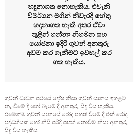
හඳුනාගත නොහැකිය. එවැනි
විමර්ශන මගින් නිවැරදි හේතු
හඳුනාගත හැකි අතර ඒවා
තුළින් ගන්නා නිගමන සහ
යෝජනා ඉදිරි ගුවන් අනතුරු
අවම කර ගැනීමට ඉවහල් කර
ගත හැකිය.
ගුවන් ධාවන පථයේ දෝෂ නිසා ගුවන් යානය ඉහළට
නැංවීමේ දී හෝ බෑමේ දී අනතුරු සිදු විය හැකිය.
එමෙන්ම ගුවන් යානයේ රෝද පහත් වීමේ දී එක් රෝද
පද්ධතියක් හෝ නිසි පරිදි පහත් නොවීම නිසා අනතුරු
සිදු විය හැකිය.