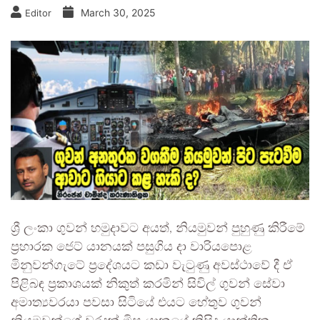
March 30, 2025
Editor
ශ්‍රී ලංකා ගුවන් හමුදාවට අයත්, නියමුවන් පුහුණු කිරීමේ
ප්‍රහාරක ජෙට් යානයක් පසුගිය දා වාරියපොළ
මිනුවන්ගැටේ ප්‍රදේශයට කඩා වැටුණු අවස්ථාවේ දී ඒ
පිළිබඳ ප්‍රකාශයක් නිකුත් කරමින් සිවිල් ගුවන් සේවා
අමාත්‍යවරයා පවසා සිටියේ එයට හේතුව ගුවන්