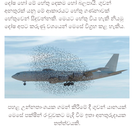
දෝෂ හෝ මේ හේතු දෙකම හෝ බලපායි. ගුවන්
අනතුරක් යනු මේ ආකාරයට හේතු ගණනාවක්
හේතුවෙන් සිදුවන්නකි. මෙයට හේතු විය හැකි නියමු
දෝෂ අපට කරුණු වශයෙන් මෙසේ විග්‍රහ කළ හැකිය.
පහළ උන්නතාංශයක ගමන් කිරීමේ දී ගුවන් යානයක්
මෙසේ පක්ෂීන් රංචුවකට මැදි වීම ඉතා අනතුරුදායක
තත්ත්වයකි.