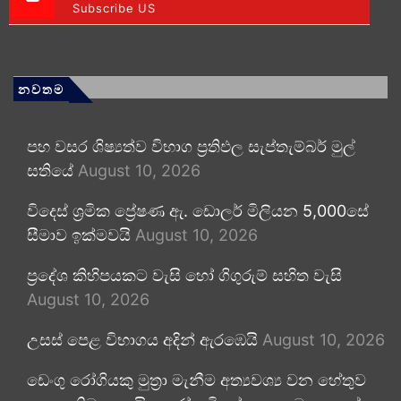
Subscribe US
නවතම
පහ වසර ශිෂ්‍යත්ව විභාග ප්‍රතිඵල සැප්තැම්බර් මුල්
සතියේ
August 10, 2026
විදෙස් ශ්‍රමික ප්‍රේෂණ ඇ. ඩොලර් මිලියන 5,000සේ
සීමාව ඉක්මවයි
August 10, 2026
ප්‍රදේශ කිහිපයකට වැසි හෝ ගිගුරුම් සහිත වැසි
August 10, 2026
උසස් පෙළ විභාගය අදින් ඇරඹෙයි
August 10, 2026
ඩෙංගු රෝගියකු ⁣මුත්‍රා මැනීම අත්‍යවශ්‍ය වන හේතුව