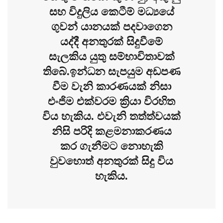
සහ විදුලිය කෙටීම් මධ්‍යයේ
ගුවන් යානයක් පදවාගෙන
යද්දී අනතුරක් සිදුවීමේ
සැලකිය යුතු සම්භාවිතාවක්
තිබේ.ඉන්ධන සැපයුම අඩපණ
වීම වැනි කාරණයක් නිසා
එංජිම එක්වරම ක්‍රියා විරහිත
විය හැකිය. එවැනි තත්ත්වයක්
නිසි පරිදි කළමනාකරණය
කර ගැනීමට නොහැකි
වුවහොත් අනතුරක් සිදු විය
හැකිය.