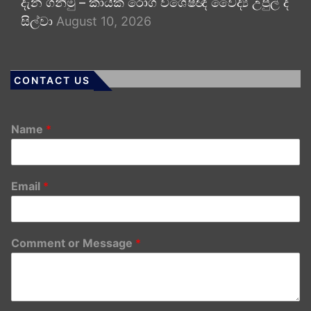
දැන ගනිමු – කායික රෝග විශේෂඥ වෛද්‍ය උපුල් ද
සිල්වා
August 10, 2026
CONTACT US
Name
*
Email
*
Comment or Message
*