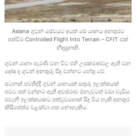
Asiana ගුවන් සේවයට අයත් මේ යානය අනතුරට
පත්වීම Controlled Flight Into Terrain – CFIT එක්
නිදසුුනකි.
ගුවන් යානා පැරණි වන විට එහි උපකරණවල ඇති වන
දෝෂ ද ගුවන් අනතුරු සිදු වන්නට හේතු වේ.
සටනක් පවතිද්දී ගුවන් යානයක් සතුරු ඉලක්කයක්
බවට පත් වන්නට ඇති අවස්ථාව ඕනෑවටත් වඩා වැඩිය.
එවැනි ඉලක්කයකට පත්වුවහොත් සිදු විය හැකි අනතුර
කිසිසේත්ම වළක්වා ගත නොහැකිය.