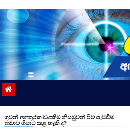
Skip
to
content
vinivida.lk
ගුවන් අනතුරක වගකීම නියමුවන් පිට පැටවීම
ආවාට ගියාට කළ හැකි ද?