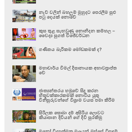
නැව් වලින් බහලුම් මුහුදට පෙරලීම සුළු
පටු දෙයක් නොවේ
කුස තුළ සැඟවුණු නොනිදන කම්හල –
වෛද්‍ය සුගත් විජේවර්ධන
ගණිතය බැරිකම මෝඩකමක් ද?
මහාචාර්ය විමල් දිසානායක අභාවප්‍රාප්ත
වේ
ජාත්‍යන්තරය හමුවේ සිදු කරන
හිතුවක්කාරකමක් නොවිය යුතු
විනිසුරුවන්ගේ විශ්‍රාම වයස පමා කිරීම
සිරිලක සොබා දම් අසිරිය ලොවට
කියාපාන දිවියන් ගේ දිවි සුරකිමු
මනෝ විද්‍යාත්මක මූලයන් ඔස්සේ විසඳුම්