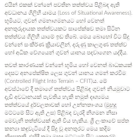
එයින් එකක් වන්නේ පවතින තත්ත්වය පිළිබඳ ඇති
අවධානය ගිලිහී යාමය (Loss of Situational Awareness).
භූමියට, ගුවන් ගමනාගමනයට හෝ වෙනත්
අනතුරුදායක තත්ත්වයකට සාපේක්ෂව තමා සිටින
තත්ත්වය ගිලිහී යාමේ ඉඩ තිබේ. මෙය බොහෝ විට සිදු
වන්නේ සංකීර්ණ ක්‍රියාවලීන්, දරුණු කාලගුණ තත්ත්ව
හෝ අධික වේගයෙන් ගුවන් යානය පදවාගෙන යද්දීය.
තවත් කාරණයක් වන්නේ භූමිය හෝ වෙනත් බාධකයක්
දෙසට අනපේක්ෂිත ලෙස ගුවන් යානය ගමන් කරවීම
(Controlled Flight Into Terrain – CFIT)ය. මේ
අවස්ථාවේ දී තමාගේ තත්ත්වය පිළිබඳ ගුවන් නියමුවාට
දැඩි අවධානයක් පැවතිය හැකි නමුත් දෘශ්‍යමය
තත්ත්වයේ දුර්වලතාවක් හෝ උන්නතාංශය (මුහුදු
මට්ටමේ සිට ඇති උස) පිළිබඳ වැරදි නිගමන නිසා
මෙවැනි තත්ත්වයක් ඇති විය හැකිය. ශ්‍රී ලංකාවේ සප්ත
කන්‍යා කඳුවැටියේ දී සිදු වූ අනතුරට මෙය කදිම
නිදසුනකි. එහිදී තමා මුහුදු මට්ටමේ සිට කෙතරම්