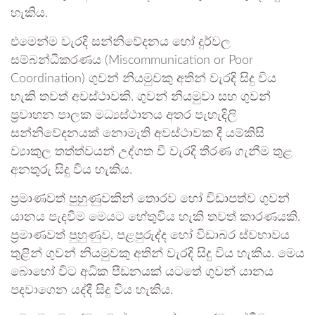
හැකිය.
එමෙන්ම වැරදි සන්නිවේදනය හෝ දුර්වල
සම්බන්ධීකරණය (Miscommunication or Poor
Coordination) ගුවන් නියමුවකු අතින් වැරදි සිදු විය
හැකි තවත් අවස්ථාවකි. ගුවන් නියමුවා සහ ගුවන්
ප්‍රවාහන පාලක මධ්‍යස්ථානය අතර පැහැදිලි
සන්නිවේදනයක් නොමැති අවස්ථාවක දී යම්කිසි
ව්‍යාකුල තත්ත්වයන් උද්ගත වී වැරදි තීරණ ගැනීම තුළ
අනතුරු සිදු විය හැකිය.
ප්‍රමාණවත් පුහුණුවකින් තොරව හෝ විඩාපත්ව ගුවන්
යානය පැදවීම මෙයට හේතුවිය හැකි තවත් කාරණයකි.
ප්‍රමාණවත් පුහුණුව, පළපුරුද්ද හෝ විඩාබර ස්වභාවය
තුළින් ගුවන් නියමුවකු අතින් වැරදි සිදු විය හැකිය. මෙය
බොහෝ විට අධික පීඩනයක් යටතේ ගුවන් යානය
පදවාගෙන යද්දී සිදු විය හැකිය.