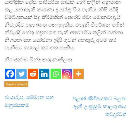
යාන්ත්‍රික දෝෂ, පාරිසරික සාධක හෝ කලින් අනුමාන
කළ නොහැකි කාරණා ද හේතු විය හැකිය. නිසි පරිදි
විමර්ශනයක් සිදු කිරීමකින් තොරව ඒවා මොනවාදැයි
නිවැරදිව හඳුනාගත නොහැකිය. එවැනි විමර්ශන මගින්
නිවැරදි හේතු හඳුනාගත හැකි අතර ඒවා තුළින් ගන්නා
නිගමන සහ යෝජනා ඉදිරි ගුවන් අනතුරු අවම කර
ගැනීමට ඉවහල් කර ගත හැකිය.
නිරංජන් චාමින්ද කරුණාතිලක
එතෙර - මෙතෙර
ඡායාරූප, සම්මාන සහ
පළාත් කිහිපයකට බලපා
මනුස්සකම
ඇති උණුසුම් කාලගුණය
තවදුරටත්