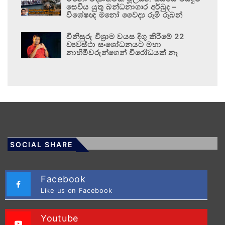
සෙවිය යුතු බන්ධනාගාර අර්බුද –
විශේෂඥ මනෝ වෛද්‍ය රූමි රූබන්
විනිසුරු විශ්‍රාම වයස දිගු කිරීමේ 22
ව්‍යවස්ථා සංශෝධනයට මහා
නාහිමිවරුන්ගෙන් විරෝධයක් නෑ
SOCIAL SHARE
Facebook
Like us on Facebook
Youtube