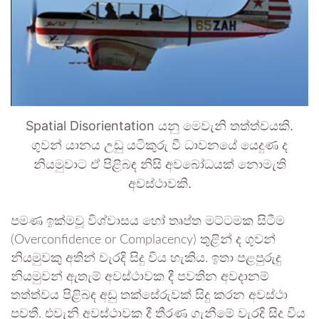
Spatial Disorientation යනු මෙවැනි තත්ත්වයකි.
ගුවන් යානය උඩු යටිකුරු වී ධාවනයේ යෙදුණ ද
නියමුවාට ඒ පිළිබඳ නිසි අවබෝධයක් නොමැති
අවස්ථාවකි.
පමණ ඉක්මවූ විශ්වාසය හෝ තෘප්ත මට්ටමක සිටීම
(Overconfidence or Complacency) තුළින් ද ගුවන්
නියමුවකු අතින් වැරදි සිදු විය හැකිය. ඉතා පළපුරුදු
නියමුවන් ඇතැම් අවස්ථාවක දී පවතින අවදානම්
තත්ත්වය පිළිබඳ අඩු තක්සේරුවක් සිදු කරන අවස්ථා
පවතී. එවැනි අවස්ථාවක දී තීරණ ගැනීමේ වැරදි සිදු විය