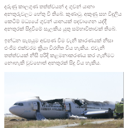
දරුණු කාලගුණ තත්ත්වයන් ද ගුවන් යානා
අනතුරුවලට හේතු වී තිබේ. කුණාටු, අකුණු සහ විදුලිය
කෙටීම් මධ්‍යයේ ගුවන් යානයක් පදවාගෙන යද්දී
අනතුරක් සිදුවීමේ සැලකිය යුතු සම්භාවිතාවක් තිබේ.
ඉන්ධන සැපයුම අඩපණ වීම වැනි කාරණයක් නිසා
එංජිම එක්වරම ක්‍රියා විරහිත විය හැකිය. එවැනි
තත්ත්වයක් නිසි පරිදි කළමනාකරණය කර ගැනීමට
නොහැකි වුවහොත් අනතුරක් සිදු විය හැකිය.