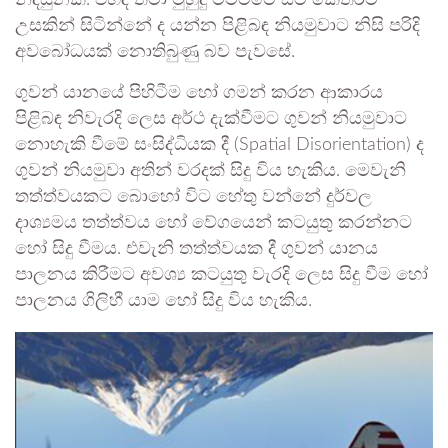
උසකින් සිටින්නේ ද යන්න පිළිබඳ නියමුවාට නිසි පරිදි
අවබෝධයක් නොතිබුණු බව පැවසේ.
ගුවන් යානයේ පිහිටීම හෝ ගමන් කරන ආකාරය
පිළිබඳ නිවැරදි ලෙස අර්ථ දැක්වීමට ගුවන් නියමුවාට
නොහැකි වීමේ සංසිද්ධියක දී (Spatial Disorientation) ද
ගුවන් නියමුවා අතින් වරදක් සිදු විය හැකිය. මෙවැනි
තත්ත්වයකට බොහෝ විට හේතු වන්නේ දුර්වල
දාශ්‍යමය තත්ත්වය හෝ වේගයෙන් කටයුතු කරන්නට
හෝ සිදු වීමය. එවැනි තත්ත්වයක දී ගුවන් යානය
පාලනය කිරීමට අවශ්‍ය කටයුතු වැරදි ලෙස සිදු වීම හෝ
පාලනය ගිලිහී යාම හෝ සිදු විය හැකිය.