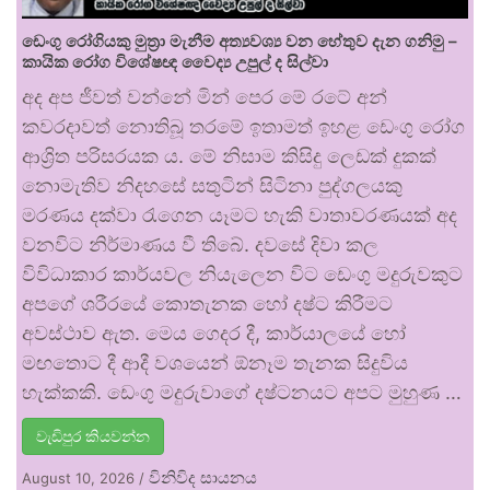
ඩෙංගු රෝගියකු ⁣මුත්‍රා මැනීම අත්‍යවශ්‍ය වන හේතුව දැන ගනිමු –
කායික රෝග විශේෂඥ වෛද්‍ය උපුල් ද සිල්වා
අද අප ජීවත් වන්නේ මින් පෙර මේ රටේ අන්
කවරදාවත් නොතිබූ තරමේ ඉතාමත් ඉහළ ඩෙංගු රෝග
ආශ්‍රිත පරිසරයක ය. මේ නිසාම කිසිදු ලෙඩක් දුකක්
නොමැතිව නිදහසේ සතුටින් සිටිනා පුද්ගලයකු
මරණය දක්වා රැගෙන යෑමට හැකි වාතාවරණයක් අද
වනවිට නිර්මාණය වී තිබේ. දවසේ දිවා කල
විවිධාකාර කාර්යවල නියැලෙන විට ඩෙංගු මදුරුවකුට
අපගේ ශරීරයේ කොතැනක හෝ දෂ්ට කිරීමට
අවස්ථාව ඇත. මෙය ගෙදර දී, කාර්යාලයේ හෝ
මඟතොට දී ආදී වශයෙන් ඕනෑම තැනක සිදුවිය
හැක්කකි. ඩෙංගු මදුරුවාගේ දෂ්ටනයට අපට මුහුණ …
වැඩිපුර කියවන්න
විනිවිද සායනය
August 10, 2026
/