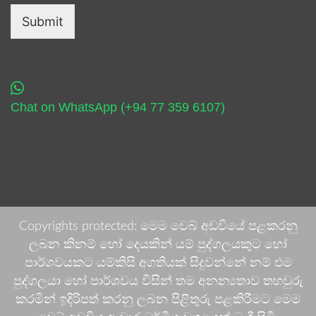
Submit
Chat on WhatsApp (+94 77 359 6107)
Copyrights protected: මෙම වෙබ් අඩවියේ පළකරනු
ලබන කිනම් හෝ දෙයකින් යම් පුද්ගලයකුට හෝ
පාර්ශවයකට යම්කිසි අගතියක් සිදුවන්නේ නම් එම
පුද්ගලයා හෝ පාර්ශවය විසින් තම අනන්‍යතාව තහවුරු
කරමින් ඉදිරිපත් කරනු ලබන පිළිතුරු පළකිරීමට මෙම