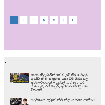
1
2
3
4
5
›
»
.
රාජ්‍ය නිලධාරීන්ගේ වැරදි තීරණවලට
දණ්ඩ නීති සංග්‍රහය යෙදවීම බරපතල
අවභාවිතයකි – සුනිල් කන්නන්ගර
කොළඹ, රත්නපුර, අම්පාර හිටපු මහ
දිසාපති
ලෝකයේ අඩුවෙන්ම නිදා ගන්නා ජාතිය?