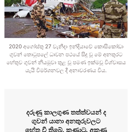
2020 අගෝස්තු 27 වැනිදා ඉන්දියාවේ කොසිකෝඩා
ගුවන් තොටුපලේ ධාවන පථයේ සිදු වූ මේ අනතුරට
හේතුව ගුවන් නියමුවා තුළ වූ පමණ ඉක්මවූ විශ්වාසය
යැයි විමර්ශනවල දී අනාවරණය විය.
දරුණු කාලගුණ තත්ත්වයන් ද
ගුවන් යානා අනතුරුවලට
හේතු වී තිබේ. කුණාටු, අකුණු