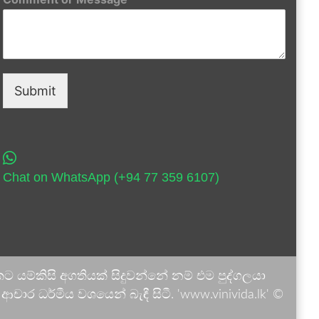
Submit
Chat on WhatsApp (+94 77 359 6107)
 යම්කිසි අගතියක් සිදුවන්නේ නම් එම පුද්ගලයා
ාර ධර්මීය වශයෙන් බැඳී සිටී. 'www.vinivida.lk' ©