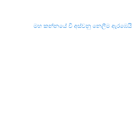
මහ කන්නයේ වී අස්වනු නෙලීම ඇරඹෙයි