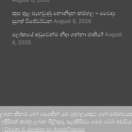
කුස තුළ සැඟවුණු නොනිදන කම්හල – වෛද්‍ය
සුගත් විජේවර්ධන
August 6, 2026
ලෝකයේ අඩුවෙන්ම නිදා ගන්නා ජාතිය?
August
6, 2026
 ලබන කිනම් හෝ දෙයකින් යම් පුද්ගලයකුට හෝ පාර්ශවයකට
දිරිපත් කරනු ලබන පිළිතුරු පළකිරීමට මෙම වෙබ් අඩවිය ආච
 |
Design & develop by AmpleThemes