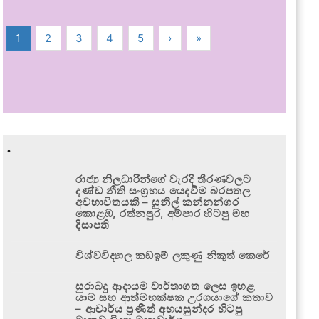
1
2
3
4
5
›
»
.
රාජ්‍ය නිලධාරීන්ගේ වැරදි තීරණවලට
දණ්ඩ නීති සංග්‍රහය යෙදවීම බරපතල
අවභාවිතයකි – සුනිල් කන්නන්ගර
කොළඹ, රත්නපුර, අම්පාර හිටපු මහ
දිසාපති
විශ්වවිද්‍යාල කඩඉම් ලකුණු නිකුත් කෙරේ
සුරාබදු ආදායම වාර්තාගත ලෙස ඉහළ
යාම සහ ආත්මභක්ෂක උරගයාගේ කතාව
– ආචාර්ය ප්‍රණීත් අභයසුන්දර හිටපු