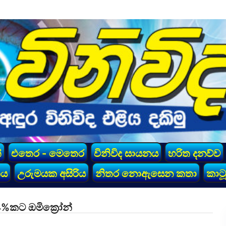
්
එතෙර - මෙතෙර
විනිවිද සායනය
හරිත දනව්ව
කය
උරුමයක අසිරිය
නිතර නොඇසෙන කතා
කාටූ
%කට ඔමික්‍රෝන්