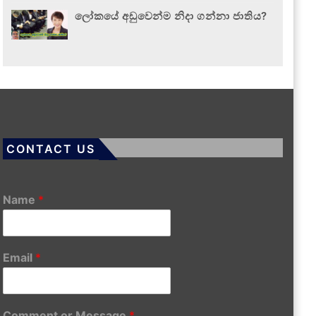
ලෝකයේ අඩුවෙන්ම නිදා ගන්නා ජාතිය?
CONTACT US
Name
*
Email
*
Comment or Message
*