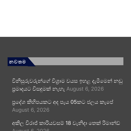
නවතම
විනිසුරුවරුන්ගේ විශ්‍රාම වයස ඉහළ දැමීමෙන් නඩු
ප්‍රමාදයට විසඳුමක් නැහැ
August 6, 2026
ප්‍රදේශ කිහිපයකට අද පැය 05කට ජලය කැපේ
August 6, 2026
අකිල විරාජ් කාරියවසම් 18 වැනිදා තෙක් රිමාන්ඩ්
August 6, 2026