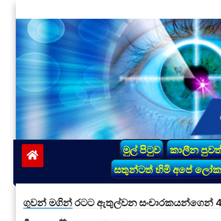
Skip
to
content
vinivida.lk
මුල් පිටුව
කාලීන පුවත
සතුන්ටත් හිමි අපේ ලෝ
ගුවන් මගින් රටට ඇතුල්වන සංචාරකයන්ගෙන් 4