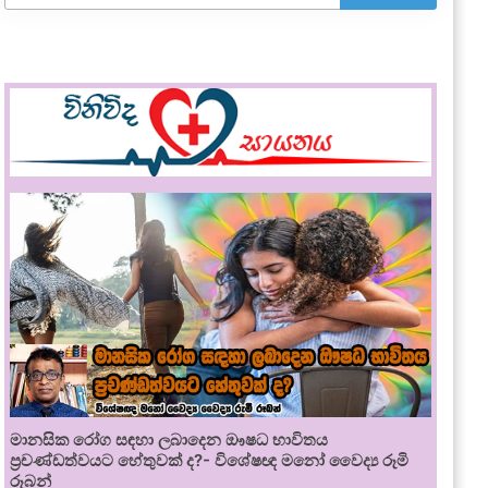
මානසික රෝග සඳහා ලබාදෙන ඖෂධ භාවිතය
ප්‍රචණ්ඩත්වයට හේතුවක් ද?- විශේෂඥ මනෝ වෛද්‍ය රූමි
රූබන්