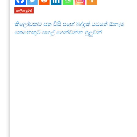
කාලීන පුවත්
කිලෝවකට සත විසි පහේ බද්දක් යටතේ ඕනෑම
කෙනෙකුට සහල් ගෙන්වන්න පුලුවන්