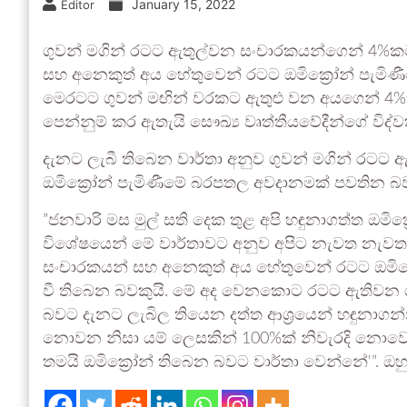
January 15, 2022
Editor
ගුවන් මගින් රටට ඇතුල්වන සංචාරකයන්ගෙන් 4%කට 
සහ අනෙකුත් අය හේතුවෙන් රටට ඔමික්‍රෝන් පැමි
මෙරටට ගුවන් මඟින් වරකට ඇතුළු වන අයගෙන් 4%ක්
පෙන්නුම් කර ඇතැයි සෞඛ්‍ය වෘත්තීයවේදීන්ගේ විද්
දැනට ලැබී තිබෙන වාර්තා අනුව ගුවන් මගින් රටට 
ඔමික්‍රෝන් පැමිණීමේ බරපතල අවදානමක් පවතින බව
”ජනවාරි මස මුල් සති දෙක තුළ අපි හඳුනාගත්ත ඔමික්
විශේෂයෙන් මේ වාර්තාවට අනුව අපිට නැවත නැවත
සංචාරකයන් සහ අනෙකුත් අය හේතුවෙන් රටට ඔමික
වී තිබෙන බවකුයි. මේ අද වෙනකොට රටට ඇතිවන ගුව
බවට දැනට ලැබිල තියෙන දත්ත ආශ්‍රයෙන් හඳුනාගන්න
නොවන නිසා යම් ලෙසකින් 100%ක් නිවැරදි නොවෙ
තමයි ඔමික්‍රෝන් තිබෙන බවට වාර්තා වෙන්නේ'”. ඔහු ව