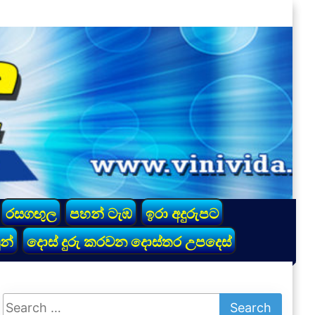
රසගඟුල
පහන් ටැඹ
ඉරා අදුරුපට
න්
දොස් දුරු කරවන දොස්තර උපදෙස්