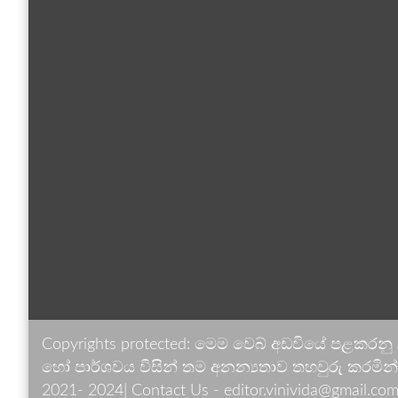
Copyrights protected: මෙම වෙබ් අඩවියේ පළකරනු
හෝ පාර්ශවය විසින් තම අනන්‍යතාව තහවුරු කරමින් ඉ
2021- 2024| Contact Us - editor.vinivida@gmail.com