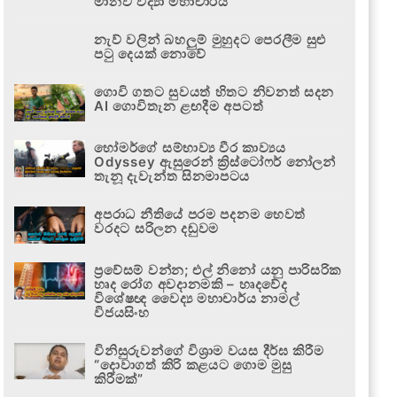
මානව විද්‍යා මහාචාර්ය
නැව් වලින් බහලුම් මුහුදට පෙරලීම සුළු
පටු දෙයක් නොවේ
ගොවි ගතට සුවයත් හිතට නිවනත් සදන
AI ගොවිතැන ළඟදීම අපටත්
හෝමර්ගේ සම්භාව්‍ය වීර කාව්‍යය
Odyssey ඇසුරෙන් ක්‍රිස්ටෝෆර් නෝලන්
තැනූ දැවැන්ත සිනමාපටය
අපරාධ නීතියේ පරම පදනම හෙවත්
වරදට සරිලන දඬුවම
ප්‍රවේසම් වන්න; එල් නිනෝ යනු පාරිසරික
හෘද රෝග අවදානමකි – හෘදවේද
විශේෂඥ වෛද්‍ය මහාචාර්ය නාමල්
විජයසිංහ
විනිසුරුවන්ගේ විශ්‍රාම වයස දීර්ඝ කිරීම
“දොවාගත් කිරි කළයට ගොම මුසු
කිරීමක්”