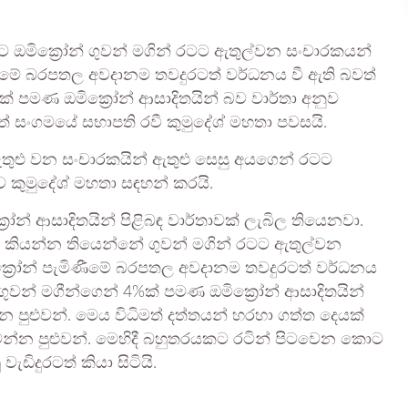
ඔමික්‍රෝන් ගුවන් මගින් රටට ඇතුල්වන සංචාරකයන්
ණීමේ බරපතල අවදානම තවදුරටත් වර්ධනය වී ඇති බවත්
 පමණ ඔමික්‍රෝන් ආසාදිතයින් බව වාර්තා අනුව
වත් සංගමයේ සභාපති රවී කුමුදේශ් මහතා පවසයි.
ඇතුළු වන සංචාරකයින් ඇතුළු සෙසු අයගෙන් රටට
 කුමුදේශ් මහතා සඳහන් කරයි.
‍රෝන් ආසාදිතයින් පිළිබඳ වාර්තාවක් ලැබිල තියෙනවා.
 කියන්න තියෙන්නේ ගුවන් මගින් රටට ඇතුල්වන
්‍රෝන් පැමිණීමේ බරපතල අවදානම තවදුරටත් වර්ධනය
න් මගීන්ගෙන් 4%ක් පමණ ඔමික්‍රෝන් ආසාදිතයින්
 පුළුවන්. මෙය විධිමත් දත්තයන් හරහා ගත්ත දෙයක්
න්න පුළුවන්. මෙහිදී බහුතරයකට රටින් පිටවෙන කොට
ැඩිදුරටත් කියා සිටියි.