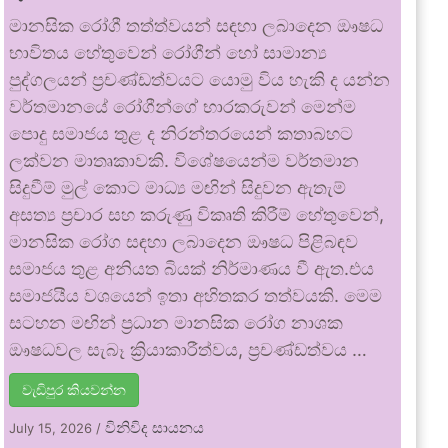
මානසික රෝගී තත්ත්වයන් සඳහා ලබාදෙන ඖෂධ
භාවිතය හේතුවෙන් රෝගීන් හෝ සාමාන්‍ය
පුද්ගලයන් ප්‍රචණ්ඩත්වයට යොමු විය හැකි ද යන්න
වර්තමානයේ රෝගීන්ගේ භාරකරුවන් මෙන්ම
පොදු සමාජය තුළ ද නිරන්තරයෙන් කතාබහට
ලක්වන මාතෘකාවකි. විශේෂයෙන්ම වර්තමාන
සිදුවීම් මුල් කොට මාධ්‍ය මඟින් සිදුවන ඇතැම්
අසත්‍ය ප්‍රචාර සහ කරුණු විකෘති කිරීම් හේතුවෙන්,
මානසික රෝග සඳහා ලබාදෙන ඖෂධ පිළිබඳව
සමාජය තුළ අනියත බියක් නිර්මාණය වී ඇත.එය
සමාජයීය වශයෙන් ඉතා අහිතකර තත්වයකි. මෙම
සටහන මඟින් ප්‍රධාන මානසික රෝග නාශක
ඖෂධවල සැබෑ ක්‍රියාකාරීත්වය, ප්‍රචණ්ඩත්වය …
වැඩිපුර කියවන්න
විනිවිද සායනය
July 15, 2026
/