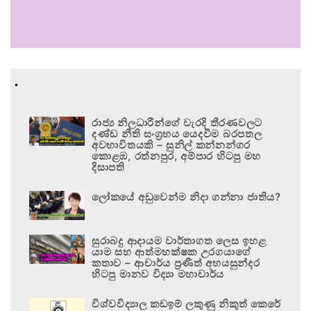
.
රාජ්‍ය නිලධාරීන්ගේ වැරදි තීරණවලට
දණ්ඩ නීති සංග්‍රහය යෙදවීම බරපතල
අවභාවිතයකි – සුනිල් කන්නන්ගර
කොළඹ, රත්නපුර, අම්පාර හිටපු මහ
දිසාපති
ලෝකයේ අඩුවෙන්ම නිදා ගන්නා ජාතිය?
සුරාබදු ආදායම වාර්තාගත ලෙස ඉහළ
යාම සහ ආත්මභක්ෂක උරගයාගේ
කතාව – ආචාර්ය ප්‍රණීත් අභයසුන්දර
හිටපු මානව විද්‍යා මහාචාර්ය
විශ්වවිද්‍යාල කඩඉම් ලකුණු නිකුත් කෙරේ