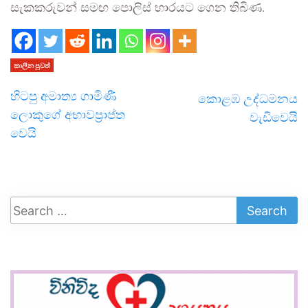
සැකකරුවන් සමඟ පොලිස් භාරයට ගෙන තිබිණ.
කාලීන පුවත්
හිටපු අමාත්‍ය ගාමිණී
කොළඹ උද්ධමනය
ලොකුගේ අභාවප්‍රාප්ත
වැඩිවෙයි
වෙයි