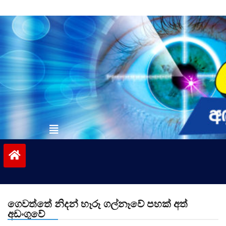
Skip
to
content
vinivida.lk
ගෙවත්තේ නිදන් හෑරූ ගල්නෑවේ පහක් අත්
අඩංගුවේ