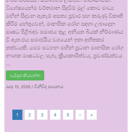
විශේෂයෙන්ම වර්තමාන සිදුවීම් මුල් කොට මාධ්‍ය
මඟින් සිදුවන ඇතැම් අසත්‍ය ප්‍රචාර සහ කරුණු විකෘති
කිරීම් හේතුවෙන්, මානසික රෝග සඳහා ලබාදෙන
ඖෂධ පිළිබඳව සමාජය තුළ අනියත බියක් නිර්මාණය
වී ඇත.එය සමාජයීය වශයෙන් ඉතා අහිතකර
තත්වයකි. මෙම සටහන මඟින් ප්‍රධාන මානසික රෝග
නාශක ඖෂධවල සැබෑ ක්‍රියාකාරීත්වය, ප්‍රචණ්ඩත්වය
…
වැඩිපුර කියවන්න
විනිවිද සායනය
July 15, 2026
/
1
2
3
4
5
›
»