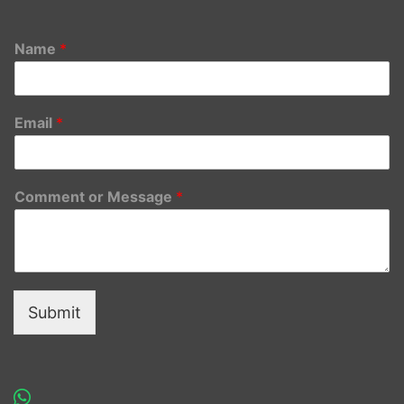
Name
*
Email
*
Comment or Message
*
Submit