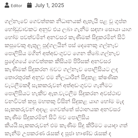
July 1, 2025
Editor
ගල්නෑවේ ගෙවත්තක නිධානයක් ඇතැයි පළ වූ ගුප්ත
හෝඩුවාවකට අනුව එය ලබා ගැනීම සඳහා සොයා යාග
හෝම පවත්වමින් අනවසර කැණීමක් සිදුකරමින් සිටි
කපුවෙකු ඇතුලු පුද්ගලයින් පස් දෙනෙකු ගල්නෑව
පොලිසිය මගින් අත්අඩංගුවට ගෙන තිබේ.ගල්නෑව
ප්‍රදේශයේ ගෙවත්තක කිසියම් පිරිසක් අනවසර
කැණීමක් සිදුකරන බවට ගල්නෑව පොලිසියට ලද
තොරතුරක් අනුව එම නිලධාරීන් සිදුකළ ක්ෂණික
වැටලීමකදී සැකකරුවන් අත්අඩංගුවට ගැනීමට
පොලිසියට හැකිව ඇත.වැටලීම සිදුකරන අවස්ථාව
වනවිටත් කපු මහතකු විසින් සිදුකළ යාග හෝම මැද
සැකකරුවන් අදාළ ගෙවත්තේ ස්ථානයක අනවසර
කැණීම සිදුකරමින් සිටි බව පොලිසිය
කියයි.සැකකරුවන් එම කැණීම සිදු කිරීමට යොදා ගත්
කැනීම් උපකරණ රැසක් ද පූජා භාණ්ඩ රැසක් ද