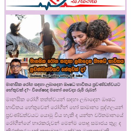
මානසික රෝග සඳහා ලබාදෙන ඖෂධ භාවිතය ප්‍රචණ්ඩත්වයට
හේතුවක් ද?- විශේෂඥ මනෝ වෛද්‍ය රූමි රූබන්
මානසික රෝගී තත්ත්වයන් සඳහා ලබාදෙන ඖෂධ
භාවිතය හේතුවෙන් රෝගීන් හෝ සාමාන්‍ය පුද්ගලයන්
ප්‍රචණ්ඩත්වයට යොමු විය හැකි ද යන්න වර්තමානයේ
රෝගීන්ගේ භාරකරුවන් මෙන්ම පොදු සමාජය තුළ ද
නිරන්තරයෙන් කතාබහට ලක්වන මාතෘකාවකි.