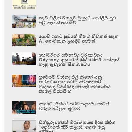
නැව් වලින් බහලුම් මුහුදට පෙරලීම සුළු
පටු දෙයක් නොවේ
ගොවි ගතට සුවයත් හිතට නිවනත් සදන
AI ගොවිතැන ළඟදීම අපටත්
හෝමර්ගේ සම්භාව්‍ය වීර කාව්‍යය
Odyssey ඇසුරෙන් ක්‍රිස්ටෝෆර් නෝලන්
තැනූ දැවැන්ත සිනමාපටය
ප්‍රවේසම් වන්න; එල් නිනෝ යනු
පාරිසරික හෘද රෝග අවදානමකි –
හෘදවේද විශේෂඥ වෛද්‍ය මහාචාර්ය
නාමල් විජයසිංහ
අපරාධ නීතියේ පරම පදනම හෙවත්
වරදට සරිලන දඬුවම
විනිසුරුවන්ගේ විශ්‍රාම වයස දීර්ඝ කිරීම
“දොවාගත් කිරි කළයට ගොම මුසු
කිරීමක්”