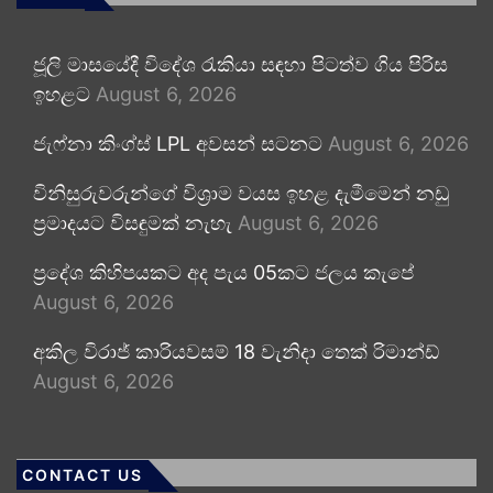
ජූලි මාසයේදී විදේශ රැකියා සඳහා පිටත්ව ගිය පිරිස
ඉහළට
August 6, 2026
ජැෆ්නා කිංග්ස් LPL අවසන් සටනට
August 6, 2026
විනිසුරුවරුන්ගේ විශ්‍රාම වයස ඉහළ දැමීමෙන් නඩු
ප්‍රමාදයට විසඳුමක් නැහැ
August 6, 2026
ප්‍රදේශ කිහිපයකට අද පැය 05කට ජලය කැපේ
August 6, 2026
අකිල විරාජ් කාරියවසම් 18 වැනිදා තෙක් රිමාන්ඩ්
August 6, 2026
CONTACT US