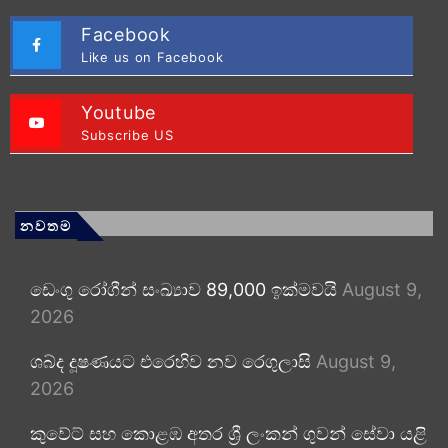
Facebook
Like us on Facebook
Youtube
Subscribe US
නවතම
ඩෙංගු රෝගීන් සංඛ්‍යාව 89,000 ඉක්මවයි
August 9,
2026
ශබ්ද දූෂණයට එරෙහිව නව රෙගුලාසි
August 9,
2026
කුවේට් සහ කොළඹ අතර ශ්‍රී ලංකන් ගුවන් සේවා යළි