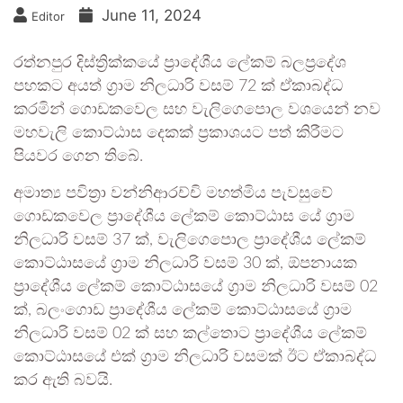
June 11, 2024
Editor
රත්නපුර දිස්ත්‍රික්කයේ ප්‍රාදේශීය ලේකම් බලප්‍රදේශ
පහකට අයත් ග්‍රාම නිලධාරි වසම් 72 ක් ඒකාබද්ධ
කරමින් ගොඩකවෙල සහ වැලිගෙපොල වශයෙන් නව
මහවැලි කොට්ඨාස දෙකක් ප්‍රකාශයට පත් කිරීමට
පියවර ගෙන තිබේ.
අමාත්‍ය පවිත්‍රා වන්නිආරච්චි මහත්මිය පැවසුවේ
ගොඩකවෙල ප්‍රාදේශීය ලේකම් කොට්ඨාස යේ ග්‍රාම
නිලධාරි වසම් 37 ක්, වැලිගෙපොල ප්‍රාදේශීය ලේකම්
කොට්ඨාසයේ ග්‍රාම නිලධාරි වසම් 30 ක්, ඕපනායක
ප්‍රාදේශීය ලේකම් කොට්ඨාසයේ ග්‍රාම නිලධාරි වසම් 02
ක්, බලංගොඩ ප්‍රාදේශීය ලේකම් කොට්ඨාසයේ ග්‍රාම
නිලධාරි වසම් 02 ක් සහ කල්තොට ප්‍රාදේශීය ලේකම්
කොට්ඨාසයේ එක් ග්‍රාම නිලධාරි වසමක් ඊට ඒකාබද්ධ
කර ඇති බවයි.