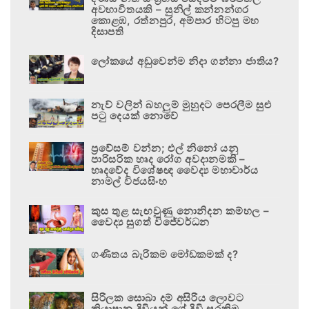
අවභාවිතයකි – සුනිල් කන්නන්ගර
කොළඹ, රත්නපුර, අම්පාර හිටපු මහ
දිසාපති
ලෝකයේ අඩුවෙන්ම නිදා ගන්නා ජාතිය?
නැව් වලින් බහලුම් මුහුදට පෙරලීම සුළු
පටු දෙයක් නොවේ
ප්‍රවේසම් වන්න; එල් නිනෝ යනු
පාරිසරික හෘද රෝග අවදානමකි –
හෘදවේද විශේෂඥ වෛද්‍ය මහාචාර්ය
නාමල් විජයසිංහ
කුස තුළ සැඟවුණු නොනිදන කම්හල –
වෛද්‍ය සුගත් විජේවර්ධන
ගණිතය බැරිකම මෝඩකමක් ද?
සිරිලක සොබා දම් අසිරිය ලොවට
කියාපාන දිවියන් ගේ දිවි සුරකිමු