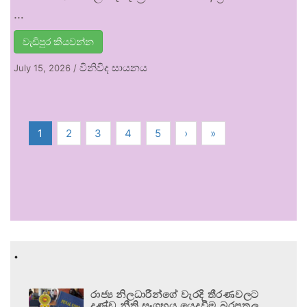
…
වැඩිපුර කියවන්න
විනිවිද සායනය
July 15, 2026
/
1
2
3
4
5
›
»
.
රාජ්‍ය නිලධාරීන්ගේ වැරදි තීරණවලට
දණ්ඩ නීති සංග්‍රහය යෙදවීම බරපතල