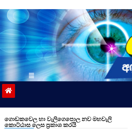
Skip
to
content
vinivida.lk
ගොඩකවෙල හා වැලිගෙපොල නව මහවැලි
කොට්ඨාස ලෙස ප්‍රකාශ කරයි