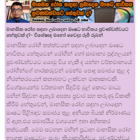
මානසික රෝග සඳහා ලබාදෙන ඖෂධ භාවිතය ප්‍රචණ්ඩත්වයට
හේතුවක් ද?- විශේෂඥ මනෝ වෛද්‍ය රූමි රූබන්
මානසික රෝගී තත්ත්වයන් සඳහා ලබාදෙන ඖෂධ
භාවිතය හේතුවෙන් රෝගීන් හෝ සාමාන්‍ය පුද්ගලයන්
ප්‍රචණ්ඩත්වයට යොමු විය හැකි ද යන්න වර්තමානයේ
රෝගීන්ගේ භාරකරුවන් මෙන්ම පොදු සමාජය තුළ ද
නිරන්තරයෙන් කතාබහට ලක්වන මාතෘකාවකි.
විශේෂයෙන්ම වර්තමාන සිදුවීම් මුල් කොට මාධ්‍ය
මඟින් සිදුවන ඇතැම් අසත්‍ය ප්‍රචාර සහ කරුණු විකෘති
කිරීම් හේතුවෙන්, මානසික රෝග සඳහා ලබාදෙන
ඖෂධ පිළිබඳව සමාජය තුළ අනියත බියක් නිර්මාණය
වී ඇත.එය සමාජයීය වශයෙන් ඉතා අහිතකර
තත්වයකි. මෙම සටහන මඟින් ප්‍රධාන මානසික රෝග
නාශක ඖෂධවල සැබෑ ක්‍රියාකාරීත්වය, ප්‍රචණ්ඩත්වය