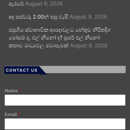
ඇරඹේ
August 9, 2026
අද පස්වරු 2.00න් පසු වැසි
August 9, 2026
පසුගිය ස්වාභාවික ආපදාවලට හේතුව නිරිතදිග
මෝසම් ද, එල් නිනෝ ද? සුපර් එල් නිනෝ
කතාව මාධ්‍යවල මවාපෑමක්
August 9, 2026
CONTACT US
Name
*
Email
*