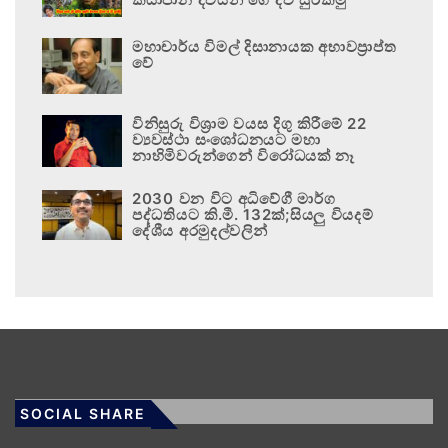
මහාචාර්ය විමල් දිසානායක අභාවප්‍රාප්ත
වේ
විනිසුරු විශ්‍රාම වයස දිගු කිරීමේ 22
ව්‍යවස්ථා සංශෝධනයට මහා
නාහිමිවරුන්ගෙන් විරෝධයක් නෑ
2030 වන විට අධිවේගී මාර්ග
පද්ධතියට කි.මී. 132ක්;සියලු වියදම්
දේශීය අරමුදල්වලින්
SOCIAL SHARE