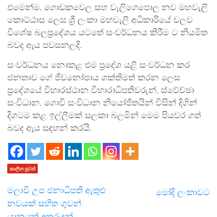
එමෙන්ම, ගොඩකවෙල සහ වැලිගෙපොල නව මහවැලි
කොට්ඨාස ලෙස ශ්‍රී ලංකා මහවැලි අධිකාරියේ වලව
විශේෂ බලප්‍රදේශය යටතේ සංවර්ධනය කිරීම ට නියමිත
බවද ඇය පවසනලදි.
සංවර්ධනය නොකළ එම ප්‍රදේශ යළි සංවර්ධන කර
ජනතාව ගේ ජීවනෝපාය ශක්තිමත් කරන ලෙස
ප්‍රදේශයේ විහාරස්ථාන විහාරාධිපතිවරුන්, ස්වේච්ඡා
සංවිධාන, ගොවි සංවිධාන නියෝජිතයින් විසින් දිගින්
දිගටම කළ ඉල්ලීමක් සලකා බලමින් මෙම පියවර ගත්
බවද ඇය සඳහන් කරයි.
කාලීන පුවත්
මලාවි උප ජනාධිපති ඇතුළු
මෝදි ලංකාවට
නවයක් සහිත ගුවන්
යානයක් අතුරුදන්