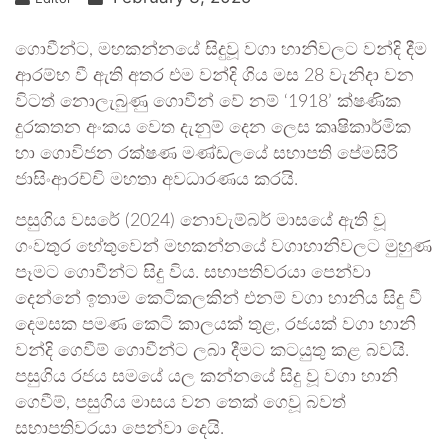
ගොවීන්ට, මහකන්නයේ සිදුවූ වගා හානිවලට වන්දි දීම
ආරම්භ වී ඇති අතර එම වන්දි ගිය මස 28 වැනිදා වන
විටත් නොලැබුණු ගොවීන් වේ නම් ‘1918’ ක්ෂණික
දුරකතන අංකය වෙත දැනුම් දෙන ලෙස කෘෂිකාර්මික
හා ගොවිජන රක්ෂණ මණ්ඩලයේ සභාපති පේමසිරි
ජාසිංආරච්චි මහතා අවධාරණය කරයි.
පසුගිය වසරේ (2024) නොවැම්බර් මාසයේ ඇති වූ
ගංවතුර හේතුවෙන් මහකන්නයේ වගාහානිවලට මුහුණ
පෑමට ගොවීන්ට සිදු විය. සභාපතිවරයා පෙන්වා
දෙන්නේ ඉතාම කෙටිකලකින් එනම් වගා හානිය සිදු වී
දෙමසක පමණ කෙටි කාලයක් තුළ, රජයක් වගා හානි
වන්දි ගෙවීම් ගොවීන්ට ලබා දීමට කටයුතු කළ බවයි.
පසුගිය රජය සමයේ යල කන්නයේ සිදු වූ වගා හානි
ගෙවීම්, පසුගිය මාසය වන තෙක් ගෙවූ බවත්
සභාපතිවරයා පෙන්වා දෙයි.