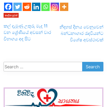
කාලීන පුවත්
කල් දැමුණු උතුරු මැද 11
නිදහස් දිනය වෙනුවෙන්
වන ශ්‍රේණියේ අවසන් වාර
බන්ධනාගාර රැ ඳවියන්ට
විභාගය අද සිට
විශේෂ අවස්ථාවක්