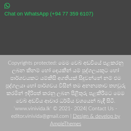
Chat on WhatsApp (+94 77 359 6107)
Copyrights protected: මෙම වෙබ් අඩවියේ පළකරනු
ලබන කිනම් හෝ දෙයකින් යම් පුද්ගලයකුට හෝ
පාර්ශවයකට යම්කිසි අගතියක් සිදුවන්නේ නම් එම
පුද්ගලයා හෝ පාර්ශවය විසින් තම අනන්‍යතාව තහවුරු
කරමින් ඉදිරිපත් කරනු ලබන පිළිතුරු පළකිරීමට මෙම
වෙබ් අඩවිය ආචාර ධර්මීය වශයෙන් බැඳී සිටී.
'www.vinivida.lk' © 2021- 2024| Contact Us -
editor.vinivida@gmail.com |
Design & develop by
AmpleThemes