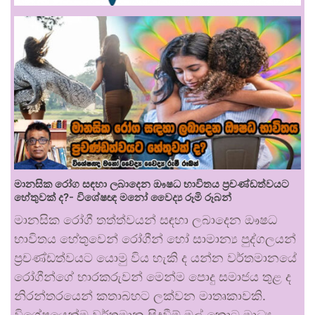
මානසික රෝග සඳහා ලබාදෙන ඖෂධ භාවිතය ප්‍රචණ්ඩත්වයට
හේතුවක් ද?- විශේෂඥ මනෝ වෛද්‍ය රූමි රූබන්
මානසික රෝගී තත්ත්වයන් සඳහා ලබාදෙන ඖෂධ
භාවිතය හේතුවෙන් රෝගීන් හෝ සාමාන්‍ය පුද්ගලයන්
ප්‍රචණ්ඩත්වයට යොමු විය හැකි ද යන්න වර්තමානයේ
රෝගීන්ගේ භාරකරුවන් මෙන්ම පොදු සමාජය තුළ ද
නිරන්තරයෙන් කතාබහට ලක්වන මාතෘකාවකි.
විශේෂයෙන්ම වර්තමාන සිදුවීම් මුල් කොට මාධ්‍ය