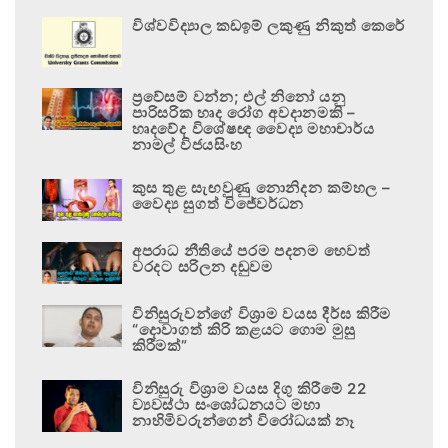
විශ්වවිද්‍යාල කඩඉම් ලකුණු නිකුත් කෙරේ
ප්‍රවේසම් වන්න; එල් නිනෝ යනු
පාරිසරික හෘද රෝග අවදානමකි –
හෘදවේද විශේෂඥ වෛද්‍ය මහාචාර්ය
නාමල් විජයසිංහ
කුස තුළ සැඟවුණු නොනිදන කම්හල –
වෛද්‍ය සුගත් විජේවර්ධන
අපරාධ නීතියේ පරම පදනම හෙවත්
වරදට සරිලන දඬුවම
විනිසුරුවන්ගේ විශ්‍රාම වයස දීර්ඝ කිරීම
“දොවාගත් කිරි කළයට ගොම මුසු
කිරීමක්”
විනිසුරු විශ්‍රාම වයස දිගු කිරීමේ 22
ව්‍යවස්ථා සංශෝධනයට මහා
නාහිමිවරුන්ගෙන් විරෝධයක් නෑ