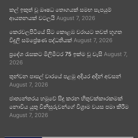
කල් ඉකුත් වූ ඖෂධ තොගයක් සමඟ සැපයුම්
ආයතනයක් වටලයි
August 7, 2026
කෙරවලපිටියේ සිට කොළඹ වරායට තවත් භූගත
විදුලි සම්ප්‍රේෂණ පද්ධතියක්
August 7, 2026
ප්‍රදේශ රැසකට මිලිමීටර 75 ඉක්ම වූ වැසි
August 7,
2026
තුන්වන පාසල් වාරයේ පළමු අදියර අදින් අවසන්
August 7, 2026
ජාත්‍යන්තරය හමුවේ සිදු කරන හිතුවක්කාරකමක්
නොවිය යුතු විනිසුරුවන්ගේ විශ්‍රාම වයස පමා කිරීම
August 7, 2026