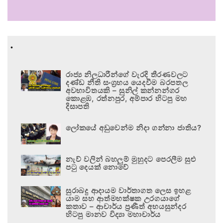
.
රාජ්‍ය නිලධාරීන්ගේ වැරදි තීරණවලට
දණ්ඩ නීති සංග්‍රහය යෙදවීම බරපතල
අවභාවිතයකි – සුනිල් කන්නන්ගර
කොළඹ, රත්නපුර, අම්පාර හිටපු මහ
දිසාපති
ලෝකයේ අඩුවෙන්ම නිදා ගන්නා ජාතිය?
නැව් වලින් බහලුම් මුහුදට පෙරලීම සුළු
පටු දෙයක් නොවේ
සුරාබදු ආදායම වාර්තාගත ලෙස ඉහළ
යාම සහ ආත්මභක්ෂක උරගයාගේ
කතාව – ආචාර්ය ප්‍රණීත් අභයසුන්දර
හිටපු මානව විද්‍යා මහාචාර්ය