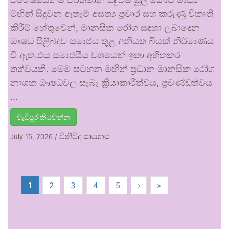
මඟින් සිදුවන ඇතැම් අසත්‍ය ප්‍රචාර සහ කරුණු විකෘති
කිරීම් හේතුවෙන්, මානසික රෝග සඳහා ලබාදෙන
ඖෂධ පිළිබඳව සමාජය තුළ අනියත බියක් නිර්මාණය
වී ඇත.එය සමාජයීය වශයෙන් ඉතා අහිතකර
තත්වයකි. මෙම සටහන මඟින් ප්‍රධාන මානසික රෝග
නාශක ඖෂධවල සැබෑ ක්‍රියාකාරීත්වය, ප්‍රචණ්ඩත්වය
…
වැඩිපුර කියවන්න
විනිවිද සායනය
July 15, 2026
/
1
2
3
4
5
›
»