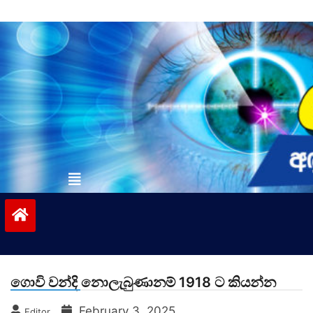
Skip
to
content
vinivida.lk
ගොවි වන්දි නොලැබුණානම් 1918 ට කියන්න
February 3, 2025
Editor