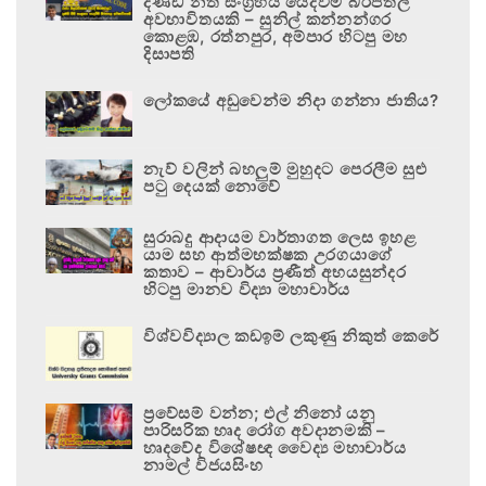
දණ්ඩ නීති සංග්‍රහය යෙදවීම බරපතල
අවභාවිතයකි – සුනිල් කන්නන්ගර
කොළඹ, රත්නපුර, අම්පාර හිටපු මහ
දිසාපති
ලෝකයේ අඩුවෙන්ම නිදා ගන්නා ජාතිය?
නැව් වලින් බහලුම් මුහුදට පෙරලීම සුළු
පටු දෙයක් නොවේ
සුරාබදු ආදායම වාර්තාගත ලෙස ඉහළ
යාම සහ ආත්මභක්ෂක උරගයාගේ
කතාව – ආචාර්ය ප්‍රණීත් අභයසුන්දර
හිටපු මානව විද්‍යා මහාචාර්ය
විශ්වවිද්‍යාල කඩඉම් ලකුණු නිකුත් කෙරේ
ප්‍රවේසම් වන්න; එල් නිනෝ යනු
පාරිසරික හෘද රෝග අවදානමකි –
හෘදවේද විශේෂඥ වෛද්‍ය මහාචාර්ය
නාමල් විජයසිංහ