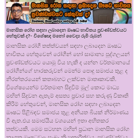
මානසික රෝග සඳහා ලබාදෙන ඖෂධ භාවිතය ප්‍රචණ්ඩත්වයට
හේතුවක් ද?- විශේෂඥ මනෝ වෛද්‍ය රූමි රූබන්
මානසික රෝගී තත්ත්වයන් සඳහා ලබාදෙන ඖෂධ
භාවිතය හේතුවෙන් රෝගීන් හෝ සාමාන්‍ය පුද්ගලයන්
ප්‍රචණ්ඩත්වයට යොමු විය හැකි ද යන්න වර්තමානයේ
රෝගීන්ගේ භාරකරුවන් මෙන්ම පොදු සමාජය තුළ ද
නිරන්තරයෙන් කතාබහට ලක්වන මාතෘකාවකි.
විශේෂයෙන්ම වර්තමාන සිදුවීම් මුල් කොට මාධ්‍ය
මඟින් සිදුවන ඇතැම් අසත්‍ය ප්‍රචාර සහ කරුණු විකෘති
කිරීම් හේතුවෙන්, මානසික රෝග සඳහා ලබාදෙන
ඖෂධ පිළිබඳව සමාජය තුළ අනියත බියක් නිර්මාණය
වී ඇත.එය සමාජයීය වශයෙන් ඉතා අහිතකර
තත්වයකි. මෙම සටහන මඟින් ප්‍රධාන මානසික රෝග
නාශක ඖෂධවල සැබෑ ක්‍රියාකාරීත්වය, ප්‍රචණ්ඩත්වය