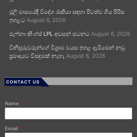
ජූලි මාසයේදී විදේශ රැකියා සඳහා පිටත්ව ගිය පිරිස
ඉහළට
August 6, 2026
ජැෆ්නා කිංග්ස් LPL අවසන් සටනට
August 6, 2026
විනිසුරුවරුන්ගේ විශ්‍රාම වයස ඉහළ දැමීමෙන් නඩු
ප්‍රමාදයට විසඳුමක් නැහැ
August 6, 2026
CONTACT US
Name
*
Email
*