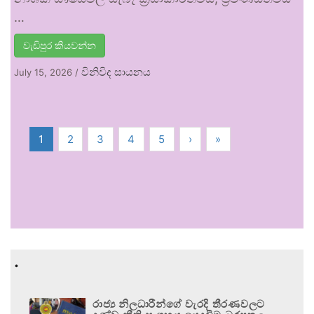
…
වැඩිපුර කියවන්න
විනිවිද සායනය
July 15, 2026
/
1
2
3
4
5
›
»
.
රාජ්‍ය නිලධාරීන්ගේ වැරදි තීරණවලට