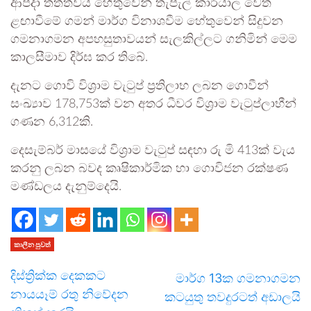
ආපදා තත්ත්වය හේතුවෙන් තැපැල් කාර්යාල වෙත
ළඟාවීමේ ගමන් මාර්ග විනාශවීම හේතුවෙන් සිදුවන
ගමනාගමන අපහසුතාවයන් සැලකිල්ලට ගනිමින් මෙම
කාලසීමාව දිර්ඝ කර තිබේ.
දැනට ගොවි විශ්‍රාම වැටුප් ප්‍රතිලාභ ලබන ගොවීන්
සංඛ්‍යාව 178,753ක් වන අතර ධීවර විශ්‍රාම වැටුප්ලාභීන්
ගණන 6,312කි.
දෙසැම්බර් මාසයේ විශ්‍රාම වැටුප් සඳහා රු මි 413ක් වැය
කරනු ලබන බවද කෘෂිකාර්මික හා ගොවිජන රක්ෂණ
මණ්ඩලය දැනුම්දෙයි.
කාලීන පුවත්
දිස්ත්‍රික්ක දෙකකට
මාර්ග 13ක ගමනාගමන
නායයෑම් රතු නිවේදන
කටයුතු තවදුරටත් අඩාලයි