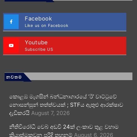
Facebook
Like us on Facebook
Youtube
Subscribe US
නවතම
කොළඹ මැගසින් බන්ධනාගාරයේ ‘ඊ’ වාට්ටුවේ
නොසන්සුන් තත්ත්වයක් ; STFය ඇතුළු ආරක්ෂාව
දැඩිකරයි
August 7, 2026
නීතිවිරෝධී වෙබ් අඩවි 24ක් ලංකාව තුළ වහාම
ක්‍රියාත්මකවන පරිදි තහනම්
August 6, 2026