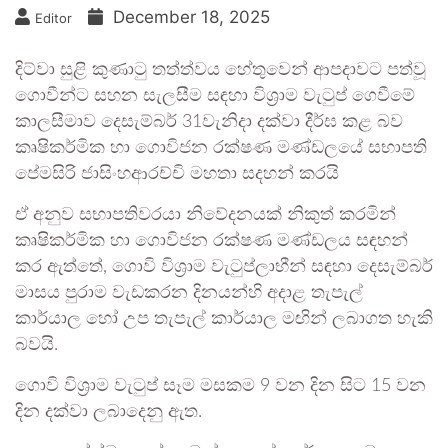
December 18, 2025
Editor
දිට්වා සුළි කුණාටු තත්ත්වය හේතුවෙන් ආපදාවට පත්වූ
ගොවීන්ට සහන සැලසීම සඳහා විශ්‍රාම වැටුප් ගෙවීමේ
කාලසීමාව දෙසැම්බර් 31වැනිදා දක්වා දීර්ඝ කළ බව
කෘෂිකර්මික හා ගොවිජන රක්ෂණ මණ්ඩලයේ සභාපති
පේමසිරි ජාසිංහආරච්චි මහතා සදහන් කරයි
ඒ අනුව සභාපතිවරයා නිවේදනයක් නිකුත් කරමින්
කෘෂිකර්මික හා ගොවිජන රක්ෂණ මණ්ඩලය සඳහන්
කර ඇත්තේ, ගොවි විශ්‍රාම වැටුප්ලාභීන් සඳහා දෙසැම්බර්
මාසය පුරාම වැඩකරන දිනයන්හි අදාළ තැපැල්
කාර්යාල හෝ උප තැපැල් කාර්යාල මඟින් ලබාගත හැකි
බවයි.
ගොවි විශ්‍රාම වැටුප් සෑම මසකම 9 වන දින සිට 15 වන
දින දක්වා ලබාදෙනු ඇත.