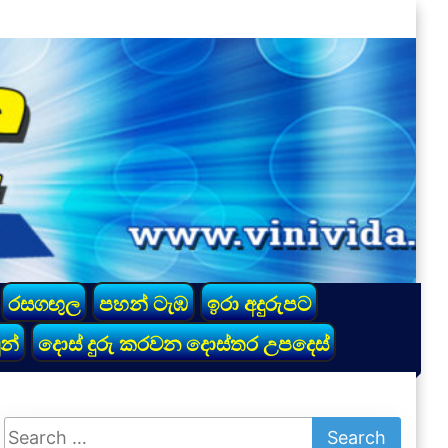
රසගඟුල
පහන් ටැඹ
ඉරා අදුරුපට
න්
දොස් දුරු කරවන දොස්තර උපදෙස්