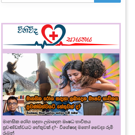
මානසික රෝග සඳහා ලබාදෙන ඖෂධ භාවිතය
ප්‍රචණ්ඩත්වයට හේතුවක් ද?- විශේෂඥ මනෝ වෛද්‍ය රූමි
රූබන්