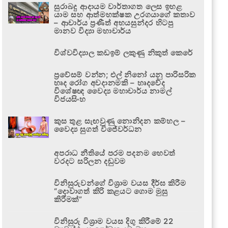
සුරාබදු ආදායම වාර්තාගත ලෙස ඉහළ
යාම සහ ආත්මභක්ෂක උරගයාගේ කතාව
– ආචාර්ය ප්‍රණීත් අභයසුන්දර හිටපු
මානව විද්‍යා මහාචාර්ය
විශ්වවිද්‍යාල කඩඉම් ලකුණු නිකුත් කෙරේ
ප්‍රවේසම් වන්න; එල් නිනෝ යනු පාරිසරික
හෘද රෝග අවදානමකි – හෘදවේද
විශේෂඥ වෛද්‍ය මහාචාර්ය නාමල්
විජයසිංහ
කුස තුළ සැඟවුණු නොනිදන කම්හල –
වෛද්‍ය සුගත් විජේවර්ධන
අපරාධ නීතියේ පරම පදනම හෙවත්
වරදට සරිලන දඬුවම
විනිසුරුවන්ගේ විශ්‍රාම වයස දීර්ඝ කිරීම
“දොවාගත් කිරි කළයට ගොම මුසු
කිරීමක්”
විනිසුරු විශ්‍රාම වයස දිගු කිරීමේ 22