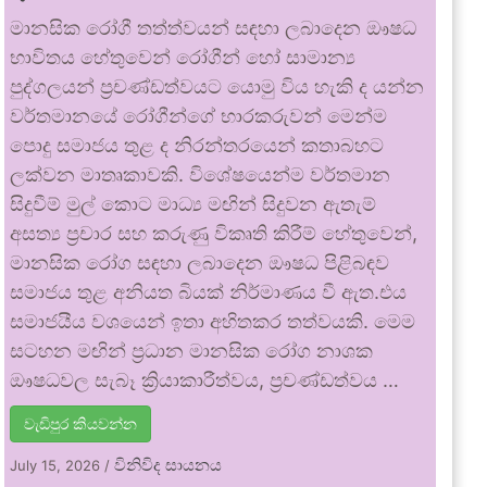
මානසික රෝගී තත්ත්වයන් සඳහා ලබාදෙන ඖෂධ
භාවිතය හේතුවෙන් රෝගීන් හෝ සාමාන්‍ය
පුද්ගලයන් ප්‍රචණ්ඩත්වයට යොමු විය හැකි ද යන්න
වර්තමානයේ රෝගීන්ගේ භාරකරුවන් මෙන්ම
පොදු සමාජය තුළ ද නිරන්තරයෙන් කතාබහට
ලක්වන මාතෘකාවකි. විශේෂයෙන්ම වර්තමාන
සිදුවීම් මුල් කොට මාධ්‍ය මඟින් සිදුවන ඇතැම්
අසත්‍ය ප්‍රචාර සහ කරුණු විකෘති කිරීම් හේතුවෙන්,
මානසික රෝග සඳහා ලබාදෙන ඖෂධ පිළිබඳව
සමාජය තුළ අනියත බියක් නිර්මාණය වී ඇත.එය
සමාජයීය වශයෙන් ඉතා අහිතකර තත්වයකි. මෙම
සටහන මඟින් ප්‍රධාන මානසික රෝග නාශක
ඖෂධවල සැබෑ ක්‍රියාකාරීත්වය, ප්‍රචණ්ඩත්වය …
වැඩිපුර කියවන්න
විනිවිද සායනය
July 15, 2026
/