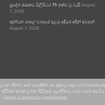
ප්‍රදේශ රැසකට මිලිමීටර 75 ඉක්ම වූ වැසි
August
7, 2026
තුන්වන පාසල් වාරයේ පළමු අදියර අදින් අවසන්
August 7, 2026
 ලබන කිනම් හෝ දෙයකින් යම් පුද්ගලයකුට හෝ පාර්ශවයකට
දිරිපත් කරනු ලබන පිළිතුරු පළකිරීමට මෙම වෙබ් අඩවිය ආච
 |
Design & develop by AmpleThemes