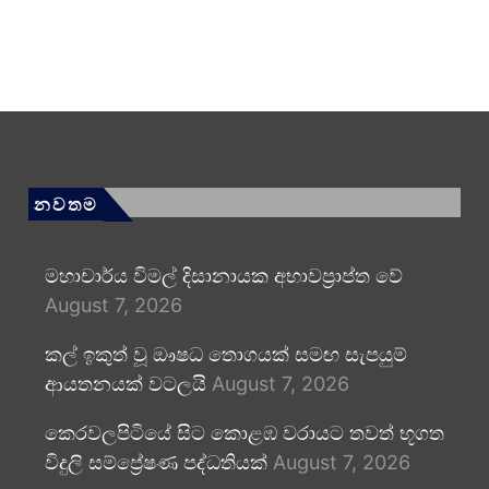
නවතම
මහාචාර්ය විමල් දිසානායක අභාවප්‍රාප්ත වේ
August 7, 2026
කල් ඉකුත් වූ ඖෂධ තොගයක් සමඟ සැපයුම්
ආයතනයක් වටලයි
August 7, 2026
කෙරවලපිටියේ සිට කොළඹ වරායට තවත් භූගත
විදුලි සම්ප්‍රේෂණ පද්ධතියක්
August 7, 2026