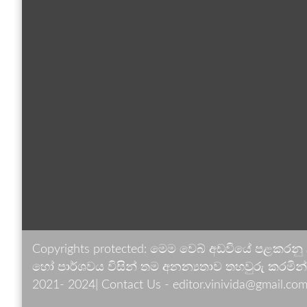
Copyrights protected: මෙම වෙබ් අඩවියේ පළකරනු
හෝ පාර්ශවය විසින් තම අනන්‍යතාව තහවුරු කරමින් ඉ
2021- 2024| Contact Us - editor.vinivida@gmail.com