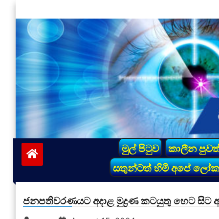
Skip
to
content
vinivida.lk
මුල් පිටුව
කාලීන පුවත
සතුන්ටත් හිමි අපේ ලෝ
ජනපතිවරණයට අදාළ මුද්‍රණ කටයුතු හෙට සිට