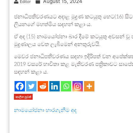
August 15, 2024
Editor
ජනාධිපතිවරණයට අදාළ මුද්‍රණ කටයුතු හෙට(16) සි
ලියනගේ මහත්මිය සඳහන් කළා ය.
ඒ අද (15) නාමයෝජනා බාර දීමේ කටයුතු අවසන් ව
මුද්‍රණාලය වෙත ලැබීමෙන් අනතුරුවයි.
මෙවර ජනාධිපතිවරණය සඳහා ඉදිරිපත් වන අපේක්ෂකයි
2019 වසරේ භාවිතා කළ මැතිවරණ පත්‍රිකාවට සාප
සඳහන් කළා ය.
කාලීන පුවත්
නාමයෝජනා භාරගැනීම අද