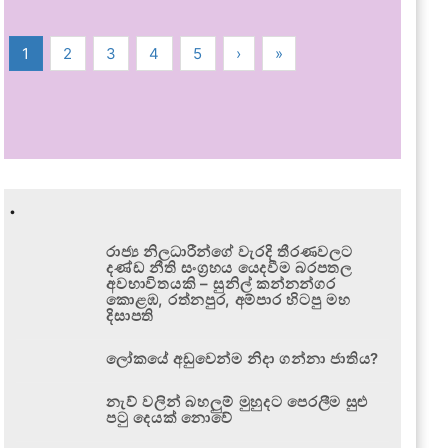
1
2
3
4
5
›
»
.
රාජ්‍ය නිලධාරීන්ගේ වැරදි තීරණවලට
දණ්ඩ නීති සංග්‍රහය යෙදවීම බරපතල
අවභාවිතයකි – සුනිල් කන්නන්ගර
කොළඹ, රත්නපුර, අම්පාර හිටපු මහ
දිසාපති
ලෝකයේ අඩුවෙන්ම නිදා ගන්නා ජාතිය?
නැව් වලින් බහලුම් මුහුදට පෙරලීම සුළු
පටු දෙයක් නොවේ