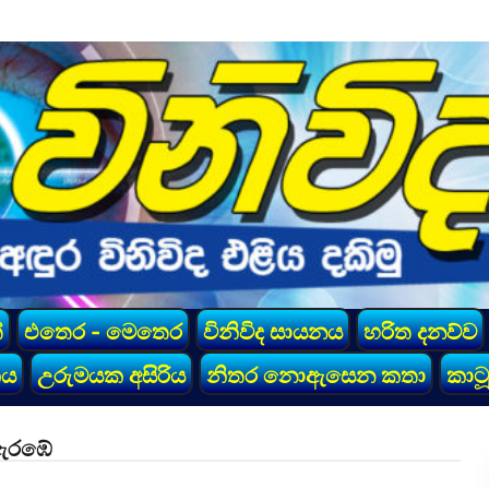
්
එතෙර - මෙතෙර
විනිවිද සායනය
හරිත දනව්ව
කය
උරුමයක අසිරිය
නිතර නොඇසෙන කතා
කාටූ
 ඇරඹේ