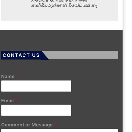
ව්‍යවස්ථා සංශෝධනයට මහා
නාහිමිවරුන්ගෙන් විරෝධයක් නෑ
CONTACT US
Name
*
Email
*
Comment or Message
*