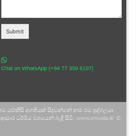
Submit
Chat on WhatsApp (+94 77 359 6107)
 යම්කිසි අගතියක් සිදුවන්නේ නම් එම පුද්ගලයා
ාර ධර්මීය වශයෙන් බැඳී සිටී. 'www.vinivida.lk' ©