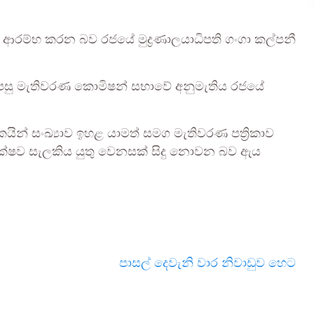
ට ආරම්භ කරන බව රජයේ මුද්‍රණාලයාධිපති ගංගා කල්පනී
ූ පසු මැතිවරණ කොමිෂන් සභාවේ අනුමැතිය රජයේ
න් සංඛ්‍යාව ඉහළ යාමත් සමග මැතිවරණ පත්‍රිකාව
ේක්ෂව සැලකිය යුතු වෙනසක් සිදු නොවන බව ඇය
පාසල් දෙවැනි වාර නිවා­ඩුව හෙට