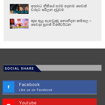
අපරාධ නීතියේ පරම පදනම හෙවත්
වරදට සරිලන දඬුවම
කුස තුළ සැඟවුණු නොනිදන කම්හල –
වෛද්‍ය සුගත් විජේවර්ධන
SOCIAL SHARE
Facebook
Like us on Facebook
Youtube