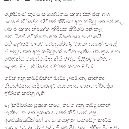
මැතිවරණ ක්‍රමය සංශෝධනය සඳහා එක් එක් අංශ
යටතේ නිර්දේශ ඉදිරිපත් කිරීමට අනු කමිටු 3ක් පත් කළ
බව ඒ සඳහා නිර්දේශ ඉදිරිපත් කිරීමට පත් කළ
ජනාධිපති පරීක්ෂණ කොමිෂන් සභාව පවසයි.
එහි ලේකම් මාධව ‍දේවසුරේන්ද්‍ර මහතා සඳහන් කළේ ,
ඒ අනුව එක් අනු කමිටුවක් මගින් මැතිවරණ ක්‍රමය හා
සම්බන්ධ ව්‍යවස්ථාපිත නීති රාමුව පිළිබඳ යෝජනා
සලකා බලා නිර්දේශ ඉදිරිපත් කරන බවයි.
තවත් අනු කමිටුවකින් මාධ්‍ය උපමාන, කාන්තා
නියෝජනය ආදි කරුණු අධ්‍යයනය කොට නිර්දේශ
ඉදිරිපත් කරනු ඇති.
ලේකම්වරයා ප්‍රකාශ කළේ තවත් අනු කමිටුවකින්
මැතිවරණයක් ප්‍රකාශයට පත් කිරීමෙන් පසු
අපේක්ෂකයින්ගේ හා දේශපාලන පක්ෂවල කාර්ය
භාරය, චර්යා ධර්ම පද්ධතියක් පිළියෙල කිරීම පිළිබඳව