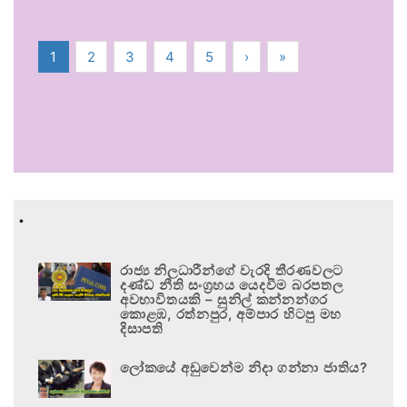
1
2
3
4
5
›
»
.
රාජ්‍ය නිලධාරීන්ගේ වැරදි තීරණවලට
දණ්ඩ නීති සංග්‍රහය යෙදවීම බරපතල
අවභාවිතයකි – සුනිල් කන්නන්ගර
කොළඹ, රත්නපුර, අම්පාර හිටපු මහ
දිසාපති
ලෝකයේ අඩුවෙන්ම නිදා ගන්නා ජාතිය?