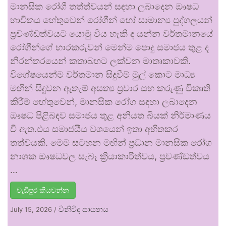
මානසික රෝගී තත්ත්වයන් සඳහා ලබාදෙන ඖෂධ
භාවිතය හේතුවෙන් රෝගීන් හෝ සාමාන්‍ය පුද්ගලයන්
ප්‍රචණ්ඩත්වයට යොමු විය හැකි ද යන්න වර්තමානයේ
රෝගීන්ගේ භාරකරුවන් මෙන්ම පොදු සමාජය තුළ ද
නිරන්තරයෙන් කතාබහට ලක්වන මාතෘකාවකි.
විශේෂයෙන්ම වර්තමාන සිදුවීම් මුල් කොට මාධ්‍ය
මඟින් සිදුවන ඇතැම් අසත්‍ය ප්‍රචාර සහ කරුණු විකෘති
කිරීම් හේතුවෙන්, මානසික රෝග සඳහා ලබාදෙන
ඖෂධ පිළිබඳව සමාජය තුළ අනියත බියක් නිර්මාණය
වී ඇත.එය සමාජයීය වශයෙන් ඉතා අහිතකර
තත්වයකි. මෙම සටහන මඟින් ප්‍රධාන මානසික රෝග
නාශක ඖෂධවල සැබෑ ක්‍රියාකාරීත්වය, ප්‍රචණ්ඩත්වය
…
වැඩිපුර කියවන්න
විනිවිද සායනය
July 15, 2026
/