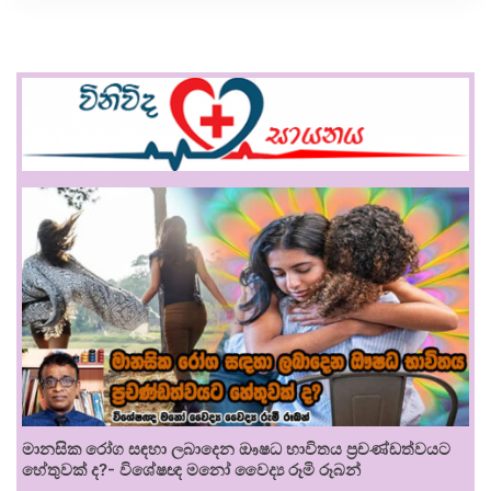
මානසික රෝග සඳහා ලබාදෙන ඖෂධ භාවිතය ප්‍රචණ්ඩත්වයට
හේතුවක් ද?- විශේෂඥ මනෝ වෛද්‍ය රූමි රූබන්