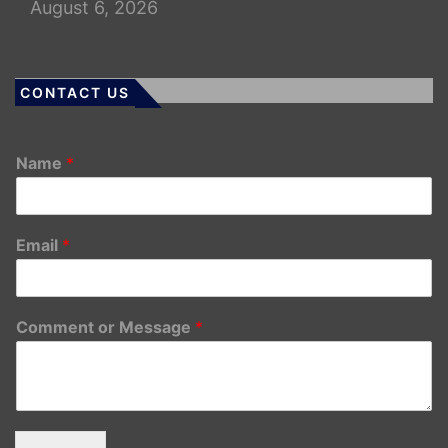
August 6, 2026
CONTACT US
Name
*
Email
*
Comment or Message
*