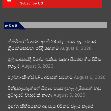
Subscribe US
නවතම
නීතිවිරෝධී වෙබ් අඩවි 24ක් ලංකාව තුළ වහාම
ක්‍රියාත්මකවන පරිදි තහනම්
August 6, 2026
ජූලි මාසයේදී විදේශ රැකියා සඳහා පිටත්ව ගිය පිරිස
ඉහළට
August 6, 2026
ජැෆ්නා කිංග්ස් LPL අවසන් සටනට
August 6, 2026
විනිසුරුවරුන්ගේ විශ්‍රාම වයස ඉහළ දැමීමෙන් නඩු
ප්‍රමාදයට විසඳුමක් නැහැ
August 6, 2026
ප්‍රදේශ කිහිපයකට අද පැය 05කට ජලය කැපේ