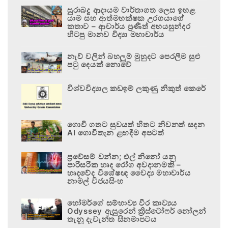
සුරාබදු ආදායම වාර්තාගත ලෙස ඉහළ
යාම සහ ආත්මභක්ෂක උරගයාගේ
කතාව – ආචාර්ය ප්‍රණීත් අභයසුන්දර
හිටපු මානව විද්‍යා මහාචාර්ය
නැව් වලින් බහලුම් මුහුදට පෙරලීම සුළු
පටු දෙයක් නොවේ
විශ්වවිද්‍යාල කඩඉම් ලකුණු නිකුත් කෙරේ
ගොවි ගතට සුවයත් හිතට නිවනත් සදන
AI ගොවිතැන ළඟදීම අපටත්
ප්‍රවේසම් වන්න; එල් නිනෝ යනු
පාරිසරික හෘද රෝග අවදානමකි –
හෘදවේද විශේෂඥ වෛද්‍ය මහාචාර්ය
නාමල් විජයසිංහ
හෝමර්ගේ සම්භාව්‍ය වීර කාව්‍යය
Odyssey ඇසුරෙන් ක්‍රිස්ටෝෆර් නෝලන්
තැනූ දැවැන්ත සිනමාපටය