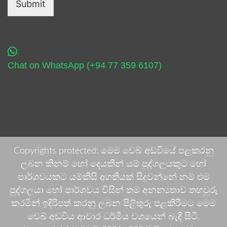
Submit
Chat on WhatsApp (+94 77 359 6107)
Copyrights protected: මෙම වෙබ් අඩවියේ පළකරනු
ලබන කිනම් හෝ දෙයකින් යම් පුද්ගලයකුට හෝ
පාර්ශවයකට යම්කිසි අගතියක් සිදුවන්නේ නම් එම
පුද්ගලයා හෝ පාර්ශවය විසින් තම අනන්‍යතාව තහවුරු
කරමින් ඉදිරිපත් කරනු ලබන පිළිතුරු පළකිරීමට මෙම
වෙබ් අඩවිය ආචාර ධර්මීය වශයෙන් බැඳී සිටී.