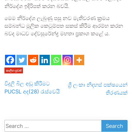
නිර්දේශ ඉදිරිපත් කරන බවයි.
මෙම නිර්දේශ ලැබුණු පසු නව මැතිවරණ ක්‍රමය
සම්බන්ධ මූලික කෙටුම්පත සකස් කිරීම ආරම්භ කරන
බවද මාධව දේවසුරේන්ද්‍ර මහතා ප්‍රකාශ කළේ ය.
කාලීන පුවත්
විදුලි බිල අඩු කිරීමට
ශ්‍රී ලංකා නිදහස් පක්ෂයෙන්
PUCSL අද(28) රැස්වෙයි
තීරණයක්