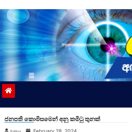
Skip
to
content
vinivida.lk
ජනපති කොමිසමෙන් අනු කමිටු තුනක්
February 28, 2024
Editor