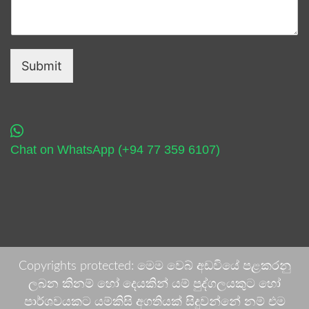
Submit
Chat on WhatsApp (+94 77 359 6107)
Copyrights protected: මෙම වෙබ් අඩවියේ පළකරනු
ලබන කිනම් හෝ දෙයකින් යම් පුද්ගලයකුට හෝ
පාර්ශවයකට යම්කිසි අගතියක් සිදුවන්නේ නම් එම