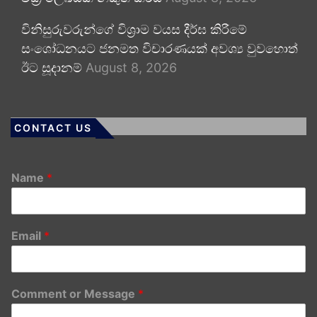
විනිසුරුවරුන්ගේ විශ්‍රාම වයස දීර්ඝ කිරීමේ
සංශෝධනයට ජනමත විචාරණයක් අවශ්‍ය වුවහොත්
ඊට සූදානම්
August 8, 2026
CONTACT US
Name
*
Email
*
Comment or Message
*