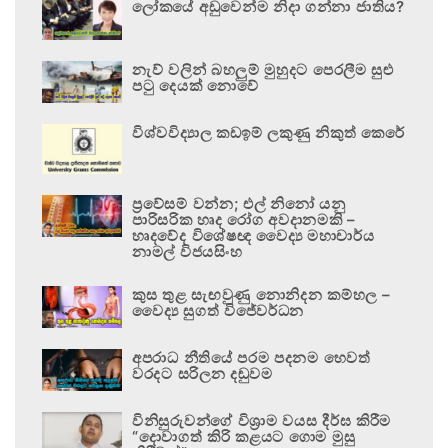
ලෝකයේ අඩුවෙන්ම නිදා ගන්නා ජාතිය?
නැව් වලින් බහලුම් මුහුදට පෙරලීම සුළු
පටු දෙයක් නොවේ
විශ්වවිද්‍යාල කඩඉම් ලකුණු නිකුත් කෙරේ
ප්‍රවේසම් වන්න; එල් නිනෝ යනු
පාරිසරික හෘද රෝග අවදානමකි –
හෘදවේද විශේෂඥ වෛද්‍ය මහාචාර්ය
නාමල් විජයසිංහ
කුස තුළ සැඟවුණු නොනිදන කම්හල –
වෛද්‍ය සුගත් විජේවර්ධන
අපරාධ නීතියේ පරම පදනම හෙවත්
වරදට සරිලන දඬුවම
විනිසුරුවන්ගේ විශ්‍රාම වයස දීර්ඝ කිරීම
“දොවාගත් කිරි කළයට ගොම මුසු