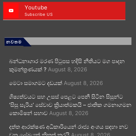
Youtube
Subscribe US
නවතම
බන්ධනාගාර මරණ පිටුපස හදිසි නීතියට මග පාදන
කුමන්ත්‍රණයක් ?
August 8, 2026
මෙටා සමාගමට දඩයක්
August 8, 2026
ශිෂ්‍යත්වයට සහ උසස් පෙළට පෙනී සිටින සිසුන්ට
‘සිසු සැරිය’ සේවාව ක්‍රියාත්මකයි – ජාතික ගමනාගමන
කොමිෂන් සභාව
August 8, 2026
දත්ත ආරක්ෂණ අධිකාරියෙන් රාජ්‍ය අංශය සඳහා නව
චක්‍ර ලේඛයක් නිකුත් කරයි
August 8, 2026