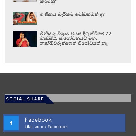
කිරීමක්”
ගණිතය බැරිකම මෝඩකමක් ද?
විනිසුරු විශ්‍රාම වයස දිගු කිරීමේ 22
ව්‍යවස්ථා සංශෝධනයට මහා
නාහිමිවරුන්ගෙන් විරෝධයක් නෑ
SOCIAL SHARE
Facebook
Like us on Facebook