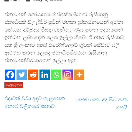
ජනාධිපති ගෝඨාභය රාජපක්ෂ මහතා රුසියානු
ජනාධිපති ව්ලැදිමීර් පුටින් මහතා දුරකථනයෙන් අමතා
ඉන්ධන අර්බුදය විසඳා ගැනීමට ණය සහන පදනමෙන්
ඉන්ධන ලබා දෙන ලෙස ඉල්ලා තිබේ. ඒ අතර රුසියාව
සහ ශ්‍රී ලංකාව අතර එරෝෆ්ලොට් ගුවන් සේවාව යලි
ආරම්භ කරන ලෙසද ජනාධිපතිවරයා රුසියානු
ජනාධිපතිවරයාගෙන් ඉල්ලා ඇත.
කාලීන පුවත්
එදාටත් වඩා අදට ගැලපෙන
යකඩ යකා අද සිට පණ
කොටි වලිගයේ කතාව
ගහයි