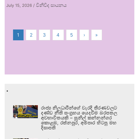
විනිවිද සායනය
July 15, 2026
/
1
2
3
4
5
›
»
.
රාජ්‍ය නිලධාරීන්ගේ වැරදි තීරණවලට
දණ්ඩ නීති සංග්‍රහය යෙදවීම බරපතල
අවභාවිතයකි – සුනිල් කන්නන්ගර
කොළඹ, රත්නපුර, අම්පාර හිටපු මහ
දිසාපති