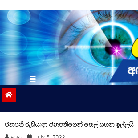
Skip
to
content
vinivida.lk
ජනපති රුසියානු ජනපතිගෙන් තෙල් සහන ඉල්ලයි
July 6, 2022
Editor