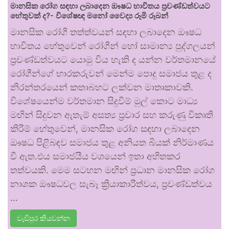
මානසික රෝග සඳහා ලබාදෙන ඖෂධ භාවිතය ප්‍රචණ්ඩත්වයට
හේතුවක් ද?- විශේෂඥ මනෝ වෛද්‍ය රූමි රූබන්
මානසික රෝගී තත්ත්වයන් සඳහා ලබාදෙන ඖෂධ
භාවිතය හේතුවෙන් රෝගීන් හෝ සාමාන්‍ය පුද්ගලයන්
ප්‍රචණ්ඩත්වයට යොමු විය හැකි ද යන්න වර්තමානයේ
රෝගීන්ගේ භාරකරුවන් මෙන්ම පොදු සමාජය තුළ ද
නිරන්තරයෙන් කතාබහට ලක්වන මාතෘකාවකි.
විශේෂයෙන්ම වර්තමාන සිදුවීම් මුල් කොට මාධ්‍ය
මඟින් සිදුවන ඇතැම් අසත්‍ය ප්‍රචාර සහ කරුණු විකෘති
කිරීම් හේතුවෙන්, මානසික රෝග සඳහා ලබාදෙන
ඖෂධ පිළිබඳව සමාජය තුළ අනියත බියක් නිර්මාණය
වී ඇත.එය සමාජයීය වශයෙන් ඉතා අහිතකර
තත්වයකි. මෙම සටහන මඟින් ප්‍රධාන මානසික රෝග
නාශක ඖෂධවල සැබෑ ක්‍රියාකාරීත්වය, ප්‍රචණ්ඩත්වය
…
වැඩිපුර කියවන්න