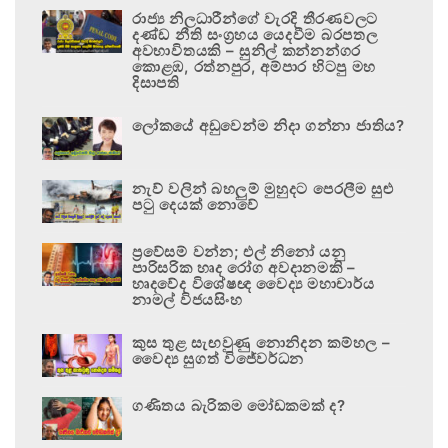
රාජ්‍ය නිලධාරීන්ගේ වැරදි තීරණවලට
දණ්ඩ නීති සංග්‍රහය යෙදවීම බරපතල
අවභාවිතයකි – සුනිල් කන්නන්ගර
කොළඹ, රත්නපුර, අම්පාර හිටපු මහ
දිසාපති
ලෝකයේ අඩුවෙන්ම නිදා ගන්නා ජාතිය?
නැව් වලින් බහලුම් මුහුදට පෙරලීම සුළු
පටු දෙයක් නොවේ
ප්‍රවේසම් වන්න; එල් නිනෝ යනු
පාරිසරික හෘද රෝග අවදානමකි –
හෘදවේද විශේෂඥ වෛද්‍ය මහාචාර්ය
නාමල් විජයසිංහ
කුස තුළ සැඟවුණු නොනිදන කම්හල –
වෛද්‍ය සුගත් විජේවර්ධන
ගණිතය බැරිකම මෝඩකමක් ද?