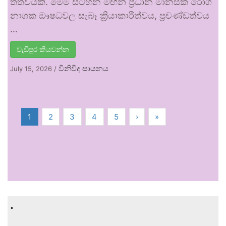
තත්වයකි. මෙම සටහන මඟින් ප්‍රධාන මානසික රෝග
නාශක ඖෂධවල සැබෑ ක්‍රියාකාරීත්වය, ප්‍රචණ්ඩත්වය
…
වැඩිපුර කියවන්න
විනිවිද සායනය
July 15, 2026
/
1
2
3
4
5
›
»
.