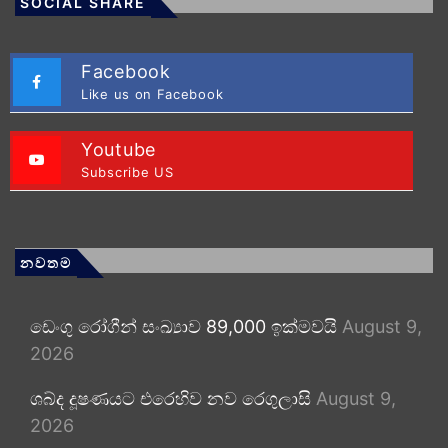
SOCIAL SHARE
Facebook
Like us on Facebook
Youtube
Subscribe US
නවතම
ඩෙංගු රෝගීන් සංඛ්‍යාව 89,000 ඉක්මවයි
August 9,
2026
ශබ්ද දූෂණයට එරෙහිව නව රෙගුලාසි
August 9,
2026