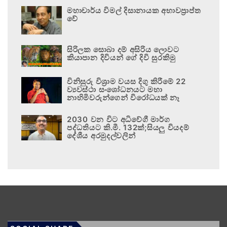
මහාචාර්ය විමල් දිසානායක අභාවප්‍රාප්ත
වේ
සිරිලක සොබා දම් අසිරිය ලොවට
කියාපාන දිවියන් ගේ දිවි සුරකිමු
විනිසුරු විශ්‍රාම වයස දිගු කිරීමේ 22
ව්‍යවස්ථා සංශෝධනයට මහා
නාහිමිවරුන්ගෙන් විරෝධයක් නෑ
2030 වන විට අධිවේගී මාර්ග
පද්ධතියට කි.මී. 132ක්;සියලු වියදම්
දේශීය අරමුදල්වලින්