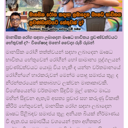
මානසික රෝග සඳහා ලබාදෙන ඖෂධ භාවිතය ප්‍රචණ්ඩත්වයට
හේතුවක් ද?- විශේෂඥ මනෝ වෛද්‍ය රූමි රූබන්
මානසික රෝගී තත්ත්වයන් සඳහා ලබාදෙන ඖෂධ
භාවිතය හේතුවෙන් රෝගීන් හෝ සාමාන්‍ය පුද්ගලයන්
ප්‍රචණ්ඩත්වයට යොමු විය හැකි ද යන්න වර්තමානයේ
රෝගීන්ගේ භාරකරුවන් මෙන්ම පොදු සමාජය තුළ ද
නිරන්තරයෙන් කතාබහට ලක්වන මාතෘකාවකි.
විශේෂයෙන්ම වර්තමාන සිදුවීම් මුල් කොට මාධ්‍ය
මඟින් සිදුවන ඇතැම් අසත්‍ය ප්‍රචාර සහ කරුණු විකෘති
කිරීම් හේතුවෙන්, මානසික රෝග සඳහා ලබාදෙන
ඖෂධ පිළිබඳව සමාජය තුළ අනියත බියක් නිර්මාණය
වී ඇත.එය සමාජයීය වශයෙන් ඉතා අහිතකර