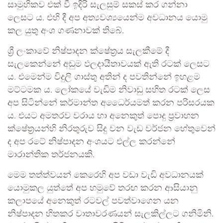
සාමුහිකව එක් වී ඉදිරි සැලසුම් සකස් කර ගන්නා
ලෙසට ය. එහි දී අප අත්‍යවශ්‍යයෙන්ම අවධානය යොමු
කල යුතු අංශ ගණනාවක් තිබේ.
ශ්‍රී ලංකාවේ නිෂ්පාදන ක්ෂේත්‍රය සැලකීමේ දී
සැලකෙන්නේ අඩුම ඵලදායීතාවයක් ඇති රටක් ලෙසට
ය. එමෙන්ම විදුලි ගාස්තු අතින් ද පවතින්නේ ඉහළම
මට්ටමක ය. ලෝකයේ වැඩිම නිවාඩු සහිත රටක් ලෙස
අප සිටින්නේ කර්මාන්ත අධෛර්යමත් කරන පරිසරයක
ය. එයට අමතරව වරාය හා අනෙකුත් පොදු ප්‍රවාහන
ක්ෂේත්‍රයන්හි නිරතුරුව සිදු වන වැඩ වර්ජන හේතුවෙන්
ද අප රටේ නිෂ්පාදන අංශයට එල්ල කරන්නේ
මාරාන්තික තර්ජනයකි.
මෙම තත්ත්වයන් කෙරෙහි අප වඩා වැඩි අවධානයක්
යොමුකල යුත්තේ අප හමුවේ තරඟ කරන ආසියානු
කලාපයේ අනෙකුත් රටවල් පවත්වාගෙන යන
නිෂ්පාදන හිතකර වාතාවරණයන් සැලකිල්ලට ගනිමිනි.