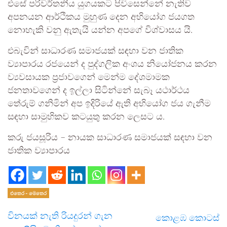
එසේ පරිවර්තනීය යුගයකට පිවිසෙන්නේ නැතිව
අපනයන ආර්ථිකය මුහුණ දෙන අභියෝග ජයගත
නොහැකි වනු ඇතැයි යන්න අපගේ විශ්වාසය යි.
එබැවින් සාධාරණ සමාජයක් සඳහා වන ජාතික
ව්‍යාපාරය රජයෙන් ද පුද්ගලික අංශය නියෝජනය කරන
ව්‍යවසායක ප්‍රජාවගෙන් මෙන්ම දේශමාමක
ජනතාවගෙන් ද ඉල්ලා සිටින්නේ සැබෑ යථාර්ථය
තේරුම් ගනිමින් අප ඉදිරියේ ඇති අභියෝග ජය ගැනීම
සඳහා සාමුහිකව කටයුතු කරන ලෙසට ය.
කරු ජයසූරිය – නායක සාධාරණ සමාජයක් සඳහා වන
ජාතික ව්‍යාපාරය
එතෙර - මෙතෙර
විනයක් නැති රියදුරන් ගැන
කොළඹ කොටස්