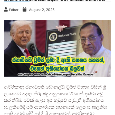
August 2, 2025
Editor
ඇමරිකානු ජනාධිපති ඩොනල්ඩ් ට්‍රම්ප් මහතා විසින් ශ්‍රී
ලංකාවට අදාල තීරු බදු අනුපාතය 20% ක් දක්වා අඩු
කර තිබීම රටක් ලෙස අප හමුවේ පැවැති අභියෝගය
සැලකීමේදී යම් ආකාරයක සහනයක් ලෙස සැකලකිය
හැකි වුවත් ඉදිරියේ දී ශ්‍රී ලංකාවෙන් ඇමරිකාවට