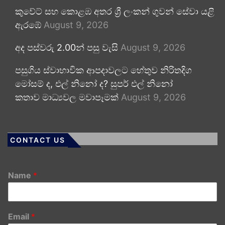
කුවේට් සහ කොළඹ අතර ශ්‍රී ලංකන් ගුවන් සේවා යළි
ඇරඹේ
August 9, 2026
අද පස්වරු 2.00න් පසු වැසි
August 9, 2026
පසුගිය ස්වාභාවික ආපදාවලට හේතුව නිරිතදිග
මෝසම් ද, එල් නිනෝ ද? සුපර් එල් නිනෝ
කතාව මාධ්‍යවල මවාපෑමක්
August 9, 2026
CONTACT US
Name
*
Email
*