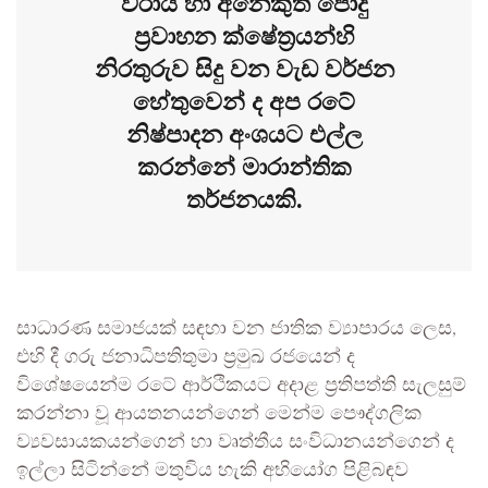
වරාය හා අනෙකුත් පොදු
ප්‍රවාහන ක්ෂේත්‍රයන්හි
නිරතුරුව සිදු වන වැඩ වර්ජන
හේතුවෙන් ද අප රටේ
නිෂ්පාදන අංශයට එල්ල
කරන්නේ මාරාන්තික
තර්ජනයකි.
සාධාරණ සමාජයක් සඳහා වන ජාතික ව්‍යාපාරය ලෙස,
එහි දී ගරු ජනාධිපතිතුමා ප්‍රමුඛ රජයෙන් ද
විශේෂයෙන්ම රටේ ආර්ථිකයට අදාළ ප්‍රතිපත්ති සැලසුම්
කරන්නා වූ ආයතනයන්ගෙන් මෙන්ම පෞද්ගලික
ව්‍යවසායකයන්ගෙන් හා වෘත්තීය සංවිධානයන්ගෙන් ද
ඉල්ලා සිටින්නේ මතුවිය හැකි අභියෝග පිළිබඳව