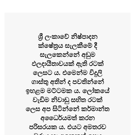
ශ්‍රී ලංකාවේ නිෂ්පාදන
ක්ෂේත්‍රය සැලකීමේ දී
සැලකෙන්නේ අඩුම
ඵලදායීතාවයක් ඇති රටක්
ලෙසට ය. එමෙන්ම විදුලි
ගාස්තු අතින් ද පවතින්නේ
ඉහළම මට්ටමක ය. ලෝකයේ
වැඩිම නිවාඩු සහිත රටක්
ලෙස අප සිටින්නේ කර්මාන්ත
අධෛර්යමත් කරන
පරිසරයක ය. එයට අමතරව