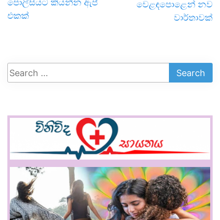
පොලීසියට කියන්න ඇප්
වෙළඳපොළෙන් නව
එකක්
වාර්තාවක්