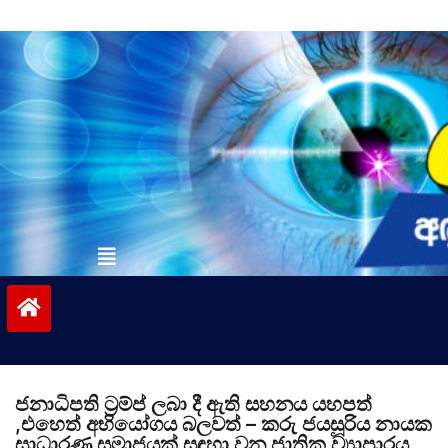
Skip
to
content
vinivida.lk
ජනාධිපති ට්‍රම්ප් ලබා දී ඇති සහනය යහපත්
,එහෙත් අභියෝගය බලවත් – කරු ජයසූරිය නායක
සාධාරණ සමාජයක් සඳහා වන ජාතික ව්‍යාපාරය