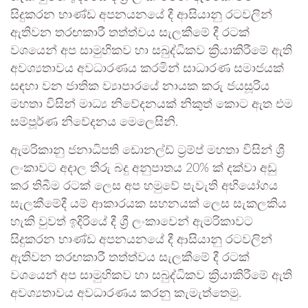
සිදුකරන භාණ්ඩ අපනයනයේ දී ආසියානු රටවලින්
ඇතිවන තරඟකාරී තත්ත්වය සැලකීමේ දී රටක්
වශයෙන් අප සාමුහිකව හා සබුද්ධිකව ක්‍රියාකිරීමේ ඇති
අවශ්‍යතාවය අවධාරණය කරමින් සාධාරණ සමාජයක්
සඳහා වන ජාතික ව්‍යාපාරයේ නායක කරු ජයසූරිය
මහතා විසින් මාධ්‍ය නිවේදනයක් නිකුත් කොට ඇත එම
සම්පූර්ණ නිවේදනය මෙලෙසිනි.
ඇමරිකානු ජනාධිපති ඩොනල්ඩ් ට්‍රම්ප් මහතා විසින් ශ්‍රී
ලංකාවට අදාල තීරු බදු අනුපාතය 20% ක් දක්වා අඩු
කර තිබීම රටක් ලෙස අප හමුවේ පැවැති අභියෝගය
සැලකීමේදී යම් ආකාරයක සහනයක් ලෙස සැකලකිය
හැකි වුවත් ඉදිරියේ දී ශ්‍රී ලංකාවෙන් ඇමරිකාවට
සිදුකරන භාණ්ඩ අපනයනයේ දී ආසියානු රටවලින්
ඇතිවන තරඟකාරී තත්ත්වය සැලකීමේ දී රටක්
වශයෙන් අප සාමුහිකව හා සබුද්ධිකව ක්‍රියාකිරීමේ ඇති
අවශ්‍යතාවය අවධාරණය කරනු කැමැත්තෙමු.