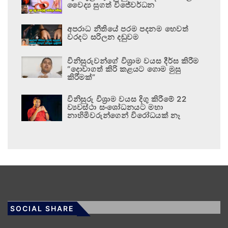
වෛද්‍ය සුගත් විජේවර්ධන
අපරාධ නීතියේ පරම පදනම හෙවත්
වරදට සරිලන දඬුවම
විනිසුරුවන්ගේ විශ්‍රාම වයස දීර්ඝ කිරීම
“දොවාගත් කිරි කළයට ගොම මුසු
කිරීමක්”
විනිසුරු විශ්‍රාම වයස දිගු කිරීමේ 22
ව්‍යවස්ථා සංශෝධනයට මහා
නාහිමිවරුන්ගෙන් විරෝධයක් නෑ
SOCIAL SHARE