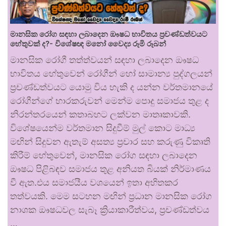
මානසික රෝග සඳහා ලබාදෙන ඖෂධ භාවිතය ප්‍රචණ්ඩත්වයට
හේතුවක් ද?- විශේෂඥ මනෝ වෛද්‍ය රූමි රූබන්
මානසික රෝගී තත්ත්වයන් සඳහා ලබාදෙන ඖෂධ
භාවිතය හේතුවෙන් රෝගීන් හෝ සාමාන්‍ය පුද්ගලයන්
ප්‍රචණ්ඩත්වයට යොමු විය හැකි ද යන්න වර්තමානයේ
රෝගීන්ගේ භාරකරුවන් මෙන්ම පොදු සමාජය තුළ ද
නිරන්තරයෙන් කතාබහට ලක්වන මාතෘකාවකි.
විශේෂයෙන්ම වර්තමාන සිදුවීම් මුල් කොට මාධ්‍ය
මඟින් සිදුවන ඇතැම් අසත්‍ය ප්‍රචාර සහ කරුණු විකෘති
කිරීම් හේතුවෙන්, මානසික රෝග සඳහා ලබාදෙන
ඖෂධ පිළිබඳව සමාජය තුළ අනියත බියක් නිර්මාණය
වී ඇත.එය සමාජයීය වශයෙන් ඉතා අහිතකර
තත්වයකි. මෙම සටහන මඟින් ප්‍රධාන මානසික රෝග
නාශක ඖෂධවල සැබෑ ක්‍රියාකාරීත්වය, ප්‍රචණ්ඩත්වය
…