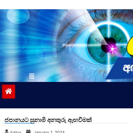
Skip
to
content
vinivida.lk
ජපානයට සුනාමි අනතුරු ඇඟවීමක්
January 1, 2024
Editor