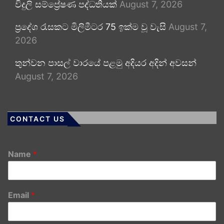
විදුලි සම්ප්‍රේෂණ පද්ධතියක්
August 7, 2026
ප්‍රදේශ රැසකට මිලිමීටර 75 ඉක්ම වූ වැසි
August 7,
2026
තුන්වන පාසල් වාරයේ පළමු අදියර අදින් අවසන්
August 7, 2026
CONTACT US
Name
*
Email
*