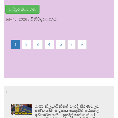
වැඩිපුර කියවන්න
විනිවිද සායනය
July 15, 2026
/
1
2
3
4
5
›
»
.
රාජ්‍ය නිලධාරීන්ගේ වැරදි තීරණවලට
දණ්ඩ නීති සංග්‍රහය යෙදවීම බරපතල
අවභාවිතයකි – සුනිල් කන්නන්ගර