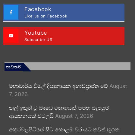
Facebook
Like us on Facebook
Youtube
Subscribe US
නවතම
මහාචාර්ය විමල් දිසානායක අභාවප්‍රාප්ත වේ
August
7, 2026
කල් ඉකුත් වූ ඖෂධ තොගයක් සමඟ සැපයුම්
ආයතනයක් වටලයි
August 7, 2026
කෙරවලපිටියේ සිට කොළඹ වරායට තවත් භූගත