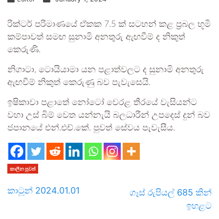
රික්ටර් පරිමාණයේ ඒකක 7.5 ක් සටහන් කළ ප්‍රබල භූමි
කම්පාවත් සමඟ සුනාමි අනතුරු ඇඟවීම් ද නිකුත්
කෙරුණි.
නිගාටා, ටොයියාමා යන පළාත්වලට ද සුනාමි අනතුරු
ඇඟවීම් නිකුත් කෙරුණු බව පැවැසෙයි.
ඉෂිකාවා පළාතේ නෝටෝ වෙරළ තීරයේ වැසියන්ට
වහා උස් බිම් වෙත යන්නැයි බලධාරීන් උපදෙස් දුන් බව
ජපානයේ එන්.එච්.කේ. පුවත් සේවය පැවැසීය.
කාලීන පුවත්
කාටූන් 2024.01.01
ගෑස් රුපියල් 685 කින්
ඉහළට