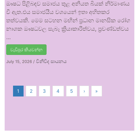
ඖෂධ පිළිබඳව සමාජය තුළ අනියත බියක් නිර්මාණය
වී ඇත.එය සමාජයීය වශයෙන් ඉතා අහිතකර
තත්වයකි. මෙම සටහන මඟින් ප්‍රධාන මානසික රෝග
නාශක ඖෂධවල සැබෑ ක්‍රියාකාරීත්වය, ප්‍රචණ්ඩත්වය
…
වැඩිපුර කියවන්න
විනිවිද සායනය
July 15, 2026
/
1
2
3
4
5
›
»