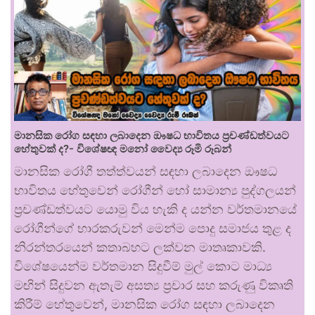
මානසික රෝග සඳහා ලබාදෙන ඖෂධ භාවිතය ප්‍රචණ්ඩත්වයට
හේතුවක් ද?- විශේෂඥ මනෝ වෛද්‍ය රූමි රූබන්
මානසික රෝගී තත්ත්වයන් සඳහා ලබාදෙන ඖෂධ
භාවිතය හේතුවෙන් රෝගීන් හෝ සාමාන්‍ය පුද්ගලයන්
ප්‍රචණ්ඩත්වයට යොමු විය හැකි ද යන්න වර්තමානයේ
රෝගීන්ගේ භාරකරුවන් මෙන්ම පොදු සමාජය තුළ ද
නිරන්තරයෙන් කතාබහට ලක්වන මාතෘකාවකි.
විශේෂයෙන්ම වර්තමාන සිදුවීම් මුල් කොට මාධ්‍ය
මඟින් සිදුවන ඇතැම් අසත්‍ය ප්‍රචාර සහ කරුණු විකෘති
කිරීම් හේතුවෙන්, මානසික රෝග සඳහා ලබාදෙන