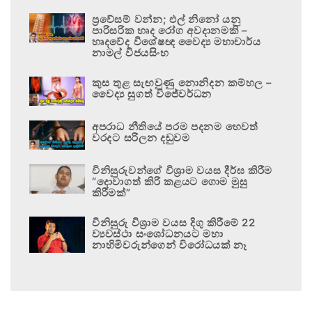
ප්‍රවේසම් වන්න; එල් නිනෝ යනු
පාරිසරික හෘද රෝග අවදානමකි –
හෘදවේද විශේෂඥ වෛද්‍ය මහාචාර්ය
නාමල් විජයසිංහ
කුස තුළ සැඟවුණු නොනිදන කම්හල –
වෛද්‍ය සුගත් විජේවර්ධන
අපරාධ නීතියේ පරම පදනම හෙවත්
වරදට සරිලන දඬුවම
විනිසුරුවන්ගේ විශ්‍රාම වයස දීර්ඝ කිරීම
“දොවාගත් කිරි කළයට ගොම මුසු
කිරීමක්”
විනිසුරු විශ්‍රාම වයස දිගු කිරීමේ 22
ව්‍යවස්ථා සංශෝධනයට මහා
නාහිමිවරුන්ගෙන් විරෝධයක් නෑ