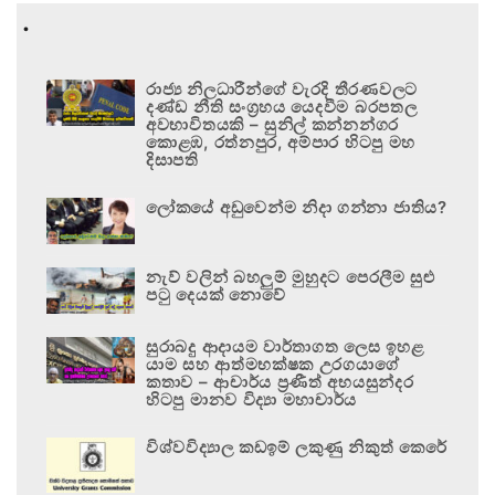
.
රාජ්‍ය නිලධාරීන්ගේ වැරදි තීරණවලට
දණ්ඩ නීති සංග්‍රහය යෙදවීම බරපතල
අවභාවිතයකි – සුනිල් කන්නන්ගර
කොළඹ, රත්නපුර, අම්පාර හිටපු මහ
දිසාපති
ලෝකයේ අඩුවෙන්ම නිදා ගන්නා ජාතිය?
නැව් වලින් බහලුම් මුහුදට පෙරලීම සුළු
පටු දෙයක් නොවේ
සුරාබදු ආදායම වාර්තාගත ලෙස ඉහළ
යාම සහ ආත්මභක්ෂක උරගයාගේ
කතාව – ආචාර්ය ප්‍රණීත් අභයසුන්දර
හිටපු මානව විද්‍යා මහාචාර්ය
විශ්වවිද්‍යාල කඩඉම් ලකුණු නිකුත් කෙරේ