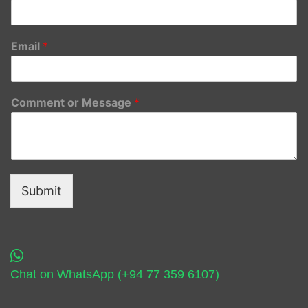
Email
*
Comment or Message
*
Submit
Chat on WhatsApp (+94 77 359 6107)