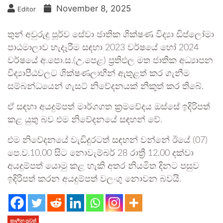
November 8, 2025
Editor
තුන් අවුරුදු පූර්ව සේවා ජාතික ශික්ෂණ විද්‍යා ඩිප්ලෝමා
පාඨමාලාව හැදෑරීම සඳහා 2023 වර්ෂයේ හෝ 2024
වර්ෂයේ අ.පො.ස.(උ.පෙළ) ප්‍රතිඵල මත ජාතික අධ්‍යාපන
විද්‍යාපීඨවලට ශික්ෂණලාභීන් ඇතුළත් කර ගැනීම
සම්බන්ධයෙන් ගැසට් නිවේදනයක් නිකුත් කර තිබේ.
ඒ සඳහා අයදුම්පත් මාර්ගගත ක්‍රමවේදය ඔස්සේ ඉදිරිපත්
කළ යුතු බව එම නිවේදනයේ සඳහන් වේ.
එම නිවේදනයේ වැඩිදුරටත් සඳහන් වන්නේ ඊයේ (07)
පෙ.ව.10.00 සිට නොවැම්බර් 28 රාත්‍රී 12.00 දක්වා
අයදුම්පත් යොමු කළ හැකි අතර නියමිත දිනට පසුව
ඉදිරිපත් කරන අයදුම්පත් වලංගු නොවන බවයි.
කාලීන පුවත්