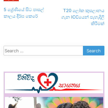
5 ශ්‍රේණියේ සිට පාසල්
T20 ලෝක කුසලානය
කාලය දීර්ඝ කෙරේ
ගැන ICCයෙන් පැහැදිලි
කිරීමක්