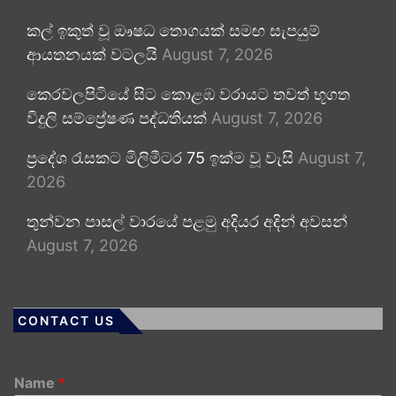
කල් ඉකුත් වූ ඖෂධ තොගයක් සමඟ සැපයුම්
ආයතනයක් වටලයි
August 7, 2026
කෙරවලපිටියේ සිට කොළඹ වරායට තවත් භූගත
විදුලි සම්ප්‍රේෂණ පද්ධතියක්
August 7, 2026
ප්‍රදේශ රැසකට මිලිමීටර 75 ඉක්ම වූ වැසි
August 7,
2026
තුන්වන පාසල් වාරයේ පළමු අදියර අදින් අවසන්
August 7, 2026
CONTACT US
Name
*