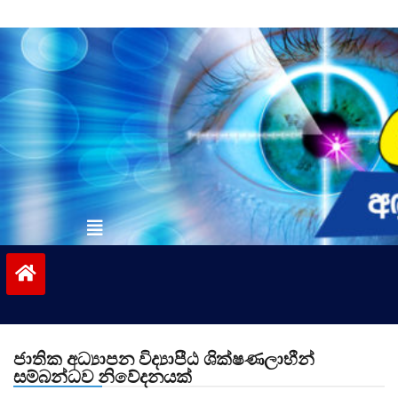
Skip
to
content
vinivida.lk
ජාතික අධ්‍යාපන විද්‍යාපීඨ ශික්ෂණලාභීන්
සම්බන්ධව නිවේදනයක්