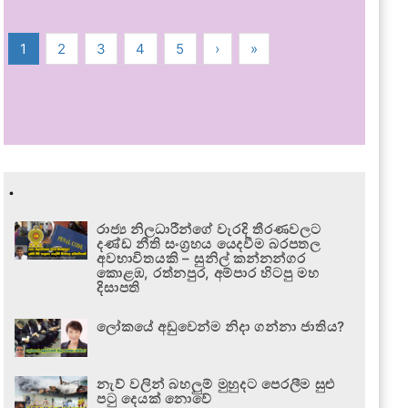
1
2
3
4
5
›
»
.
රාජ්‍ය නිලධාරීන්ගේ වැරදි තීරණවලට
දණ්ඩ නීති සංග්‍රහය යෙදවීම බරපතල
අවභාවිතයකි – සුනිල් කන්නන්ගර
කොළඹ, රත්නපුර, අම්පාර හිටපු මහ
දිසාපති
ලෝකයේ අඩුවෙන්ම නිදා ගන්නා ජාතිය?
නැව් වලින් බහලුම් මුහුදට පෙරලීම සුළු
පටු දෙයක් නොවේ