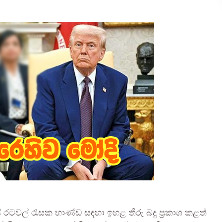
ේ රටවල් රැසක භාණ්ඩ සඳහා ඉහළ තීරු බදු ප‍්‍රකාශ කළත්