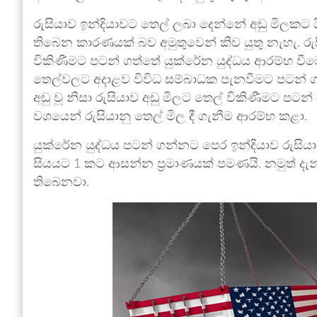
රුසියාව ඉන්දියාවට තෙල් ලබා දෙන්නේ අඩු මිලකට යි
තිබෙන කාරණයක් බව අමුතුවෙන් කිව යුතු නැහැ. 
විකිණීමට පටන් ගත්තේ යුක්රේන යුද්ධය ආරම්භ වීමෙ
තෙල්වලට අදාළව විවිධ සම්බාධක පැනවීමට පටන් ගැනී
අඩු වූ නිසා රුසියාව අඩු මිලට තෙල් විකිණීමට පටන් 
වශයෙන් රුසියානු තෙල් මිල දී ගැනීම ආරම්භ කළා.
යුක්රේන යුද්ධය පටන් ගන්නට පෙර ඉන්දියාව රු
සියයට 1 කට ආසන්න ප‍්‍රමාණයක් පමණයි. නමුත් ද
තිබෙනවා.