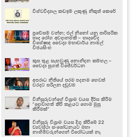
විශ්වවිද්‍යාල කඩඉම් ලකුණු නිකුත් කෙරේ
ප්‍රවේසම් වන්න; එල් නිනෝ යනු පාරිසරික
හෘද රෝග අවදානමකි – හෘදවේද
විශේෂඥ වෛද්‍ය මහාචාර්ය නාමල්
විජයසිංහ
කුස තුළ සැඟවුණු නොනිදන කම්හල –
වෛද්‍ය සුගත් විජේවර්ධන
අපරාධ නීතියේ පරම පදනම හෙවත්
වරදට සරිලන දඬුවම
විනිසුරුවන්ගේ විශ්‍රාම වයස දීර්ඝ කිරීම
“දොවාගත් කිරි කළයට ගොම මුසු
කිරීමක්”
විනිසුරු විශ්‍රාම වයස දිගු කිරීමේ 22
ව්‍යවස්ථා සංශෝධනයට මහා
නාහිමිවරුන්ගෙන් විරෝධයක් නෑ