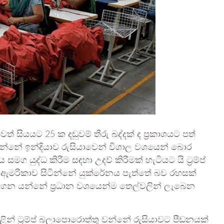
් සියයට 25 ක දඬුවම් තීරු බද්දක් ද ප‍්‍රකාශයට පත්
වම දුන්නේ ඉන්දියාව රුසියාවෙන් විශාල වශයෙන් බොර
මග යුද්ධ කිරීම සඳහා උදව් කිරීමක් හැටියට යි ට‍්‍රම්ප්
ී ඇමරිකාව සිටින්නේ යුක්රේනය පැත්තේ බව රහසක්
ගෙන යන්නේ ප‍්‍රධාන වශයෙන්ම තෙල්වලින් ලැබෙන
තුළින් ට්‍රම්ප් බලාපොරොත්තු වන්නේ රුසියාවට පීඩනයක්