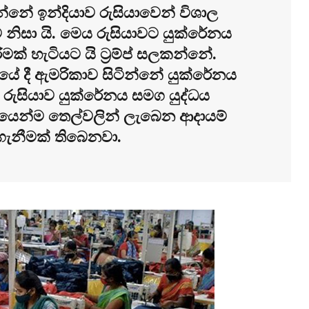
 දුන්නේ ඉන්දියාව රුසියාවෙන් විශාල
 නිසා යි. මෙය රුසියාවට යුක්රේනය
ීමක් හැටියට යි ට‍්‍රම්ප් සලකන්නේ.
යේ දී ඇමරිකාව සිටින්නේ යුක්රේනය
රුසියාව යුක්රේනය සමග යුද්ධය
ශයෙන්ම තෙල්වලින් ලැබෙන ආදායම්
ිගැනීමක් තිබෙනවා.