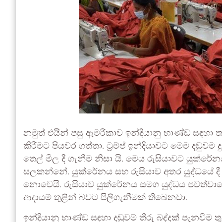
නමුත් එයින් පසු ඇමරිකාව ඉන්දියානු භාණ්ඩ සඳහා තවත
කිරීමට පියවර ගත්තා. ට‍්‍රම්ප් ඉන්දියාවට මෙම දඬු
තෙල් මිල දී ගැනීම නිසා යි. මෙය රුසියාවට යුක්රේනය ස
සලකන්නේ. යුක්රේනය සහ රුසියාව අතර යුද්ධයේ ද
නොවෙයි. රුසියාව යුක්රේනය සමග යුද්ධය පවත්වා
ආදායම් තුළින් බවට පිලිගැනීමක් තිබෙනවා.
ඉන්දියානු භාණ්ඩ සඳහා දඬුවම් තීරු බද්දක් පැනවීම 