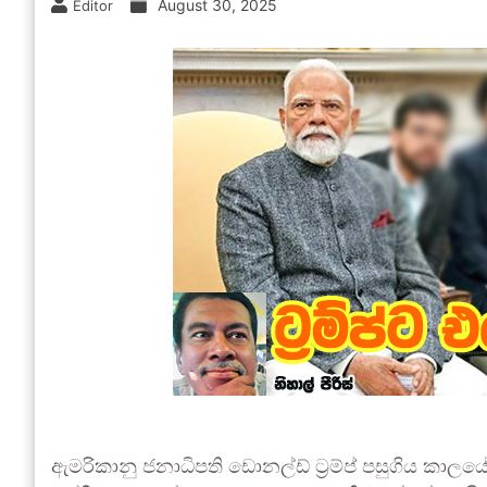
August 30, 2025
Editor
ඇමරිකානු ජනාධිපති ඩොනල්ඩ් ට‍්‍රම්ප් පසුගිය කාලය