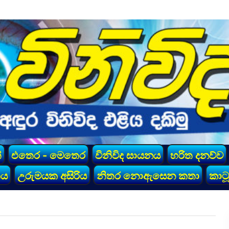
්
එතෙර - මෙතෙර
විනිවිද සායනය
හරිත දනව්ව
කය
උරුමයක අසිරිය
නිතර නොඇසෙන කතා
කාටූ