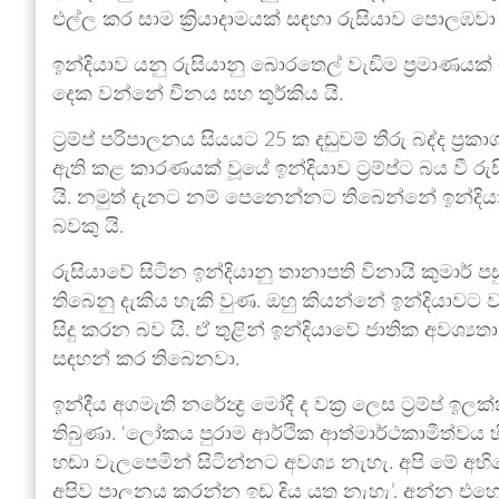
එල්ල කර සාම ක්‍රියාදාමයක් සඳහා රුසියාව පොලඹවා 
ඉන්දියාව යනු රුසියානු බොරතෙල් වැඩිම ප‍්‍රමාණයක
දෙක වන්නේ චීනය සහ තුර්කිය යි.
ට‍්‍රම්ප් පරිපාලනය සියයට 25 ක දඬුවම් තීරු බද්ද 
ඇති කළ කාරණයක් වූයේ ඉන්දියාව ට‍්‍රම්ප්ට බය වී 
යි. නමුත් දැනට නම් පෙනෙන්නට තිබෙන්නේ ඉන්දියාව
බවකු යි.
රුසියාවේ සිටින ඉන්දියානු තානාපති විනායි කුමාර් ප
තිබෙනු දැකිය හැකි වුණ. ඔහු කියන්නේ ඉන්දියාවට ව
සිදු කරන බව යි. ඒ තුළින් ඉන්දියාවේ ජාතික අවශ්‍ය
සඳහන් කර තිබෙනවා.
ඉන්දීය අගමැති නරේන්‍ද්‍ර මෝදි ද වක‍්‍ර ලෙස ට‍්‍රම්ප් 
තිබුණා. ‘ලෝකය පුරාම ආර්ථික ආත්මාර්ථකාමීත්වය හ
හඬා වැලපෙමින් සිටින්නට අවශ්‍ය නැහැ. අපි මේ අභ
අපිව පාලනය කරන්න ඉඩ දිය යුතු නැහැ’. අන්න එහෙම