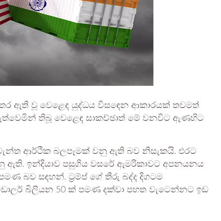
කාව අතර ඇති වූ වෙළෙඳ යුද්ධය විසඳෙන ආකාරයක් තවමත්
ත්වෙමින් තිබූ වෙළෙඳ සාකච්ඡාත් මේ වනවිට ඇණහිට
ැවැන්ත ආර්ථික බලපෑමක් වනු ඇති බව නිසැකයි. එරට
නු ඇති. ඉන්දියාව පසුගිය වසරේ ඇමරිකාවට අපනයනය
බව සඳහන්. ට‍්‍රම්ප් ගේ තීරු බද්ද දිගටම
 ඩොලර් බිලියන 50 ක් පමණ දක්වා පහත වැටෙන්නට ඉඩ