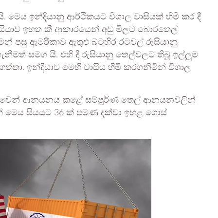
. මෙය ඉන්දියානු ආර්ථිකයට විශාල වාසියක් හිමි කර දී
රුසියාව ඉහත කී ආකාරයෙන් අඩු මිලට බොරතෙල්
න් පසු ඇමරිකාව ඇතුළු බටහිර රටවල් රුසියානු
මත් සමග යි. එහි දී රුසියානු තෙල්වලට තිබූ ඉල්ලුම
ගත්තා. ඉන්දියාව මෙහි වාසිය හිමි කරගනිමින් විශාල
සියාවෙන් ආනයනය කළේ සම්පූර්ණ තෙල් ආනයනවලින්
ැන් මෙය සියයට 36 ක් පමණ දක්වා ඉහළ ගොස්