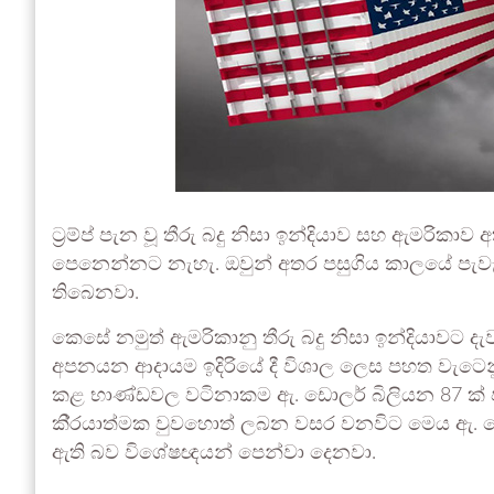
ට‍්‍රම්ප් පැන වූ තීරු බදු නිසා ඉන්දියාව සහ ඇමරි
පෙනෙන්නට නැහැ. ඔවුන් අතර පසුගිය කාලයේ පැවැ
තිබෙනවා.
කෙසේ නමුත් ඇමරිකානු තීරු බදු නිසා ඉන්දියාවට ද
අපනයන ආදායම ඉදිරියේ දී විශාල ලෙස පහත වැටෙ
කළ භාණ්ඩවල වටිනාකම ඇ. ඩොලර් බිලියන 87 ක් පමණ 
කි‍්‍රයාත්මක වුවහොත් ලබන වසර වනවිට මෙය ඇ.
ඇති බව විශේෂඥයන් පෙන්වා දෙනවා.