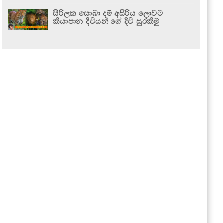
සිරිලක සොබා දම් අසිරිය ලොවට
කියාපාන දිවියන් ගේ දිවි සුරකිමු