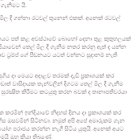
ගැනීමට යි.
් මිල දී ගන්නා රටවල් තුනෙන් එකක්. අනෙක් රටවල්
ප‍්‍රකාශයට පත් කළ අවස්ථාවේ බොහෝ දෙනා තුළ කුතුහලයක්
රුසියාවෙන් තෙල් මිල දී ගැනීම නතර කරනු ඇත් ද යන්න
 ට‍්‍රම්ප් ගේ පීඩනයට යටත් වන්නට සූදානම් නැති
සුගිය දා මෙයට අදාළව තරමක් දැඩි ප‍්‍රකාශයක් කර
ඩාත් වාසිදායක තැන්වලින් දිගටම තෙල් මිල දී ගැනීම
තා සුරක්‍ෂිත කිරීමට කටයුතු කරන බවක් ද තානාපතිවරයා
ඉලක්ක කරමින් ඉන්දියාවේ නිදහස් දිනය දා ප‍්‍රකාශයක් කර
ිස ඔසවමින් සිටිනවා. නමුත් අපි අපේ අමාරුකම් ගැන
ියෝග පරාජය කරන්න නැගී සිටිය යුතුයි. අනෙක් අයට
යි ඔහු කියා තිබුණේ.