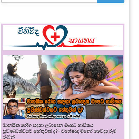
මානසික රෝග සඳහා ලබාදෙන ඖෂධ භාවිතය
ප්‍රචණ්ඩත්වයට හේතුවක් ද?- විශේෂඥ මනෝ වෛද්‍ය රූමි
රූබන්