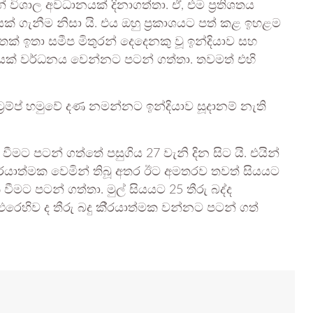
ින් විශාල අවධානයක් දිනාගත්තා. ඒ, එම ප්‍රතිශතය
 ගැනීම නිසා යි. එය ඔහු ප‍්‍රකාශයට පත් කළ ඉහළම
මෙතෙක් ඉතා සමීප මිතුරන් දෙදෙනකු වූ ඉන්දියාව සහ
යක් වර්ධනය වෙන්නට පටන් ගත්තා. තවමත් එහි
‍රම්ප් හමුවේ දණ නමන්නට ඉන්දියාව සූදානම් නැති
 වීමට පටන් ගත්තේ පසුගිය 27 වැනි දින සිට යි. එයින්
ි‍්‍රයාත්මක වෙමින් තිබූ අතර ඊට අමතරව තවත් සියයට
ක වීමට පටන් ගත්තා. මුල් සියයට 25 තීරු බද්ද
හිව ද තීරු බදු කි‍්‍රයාත්මක වන්නට පටන් ගත්