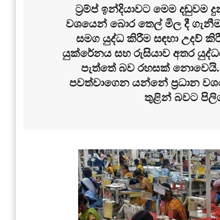
ට‍්‍රම්ප් ඉන්දියාවට මෙම දඬුවම
වශයෙන් බොර තෙල් මිල දී ගැනීම
සමග යුද්ධ කිරීම සඳහා උදව් කිර
යුක්රේනය සහ රුසියාව අතර යුද්ධ
පැත්තේ බව රහසක් නොවෙයි. 
පවත්වාගෙන යන්නේ ප‍්‍රධාන ව
තුළින් බවට පිල