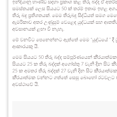
ඉන්දියානු භාණ්ඩ සඳහා ප‍්‍රකාශ කළ තීරු බද්ද ඒ අතර
සමස්තයක් ලෙස සියයට 50 ක් තරම් ඉතාම ඉහළ අගයක්
තීරු බදු ප‍්‍රතිශතයක්. මෙම තීරුබදු සිද්ධියත් සමග 
ඇමරිකාව අතර උණුසුම් වෙළෙඳ යුද්ධයක් සහ ආතති
අවසානයක් ළඟා වී නැහැ.
මේ වනවිට පෙනෙන්නට ඇත්තේ මෙම “යුද්ධයේ ” දී ට‍්
ආකාරයකු යි.
මෙම සියයට 50 තීරු බද්ද සම්පූර්ණයෙන් කි‍්‍රයාත්මක
සියයට 25 ක තීරු බද්දක් අගෝස්තු 7 වැනි දින සිට ක
25 ක අමතර තීරු බද්දක් 27 වැනි දින සිට කි‍්‍රයාත්ම
කි‍්‍රයාත්මක වන්නට ගත්තේ සෙසු බොහෝ රටවලට එරෙ
අවස්ථාවේ යි.