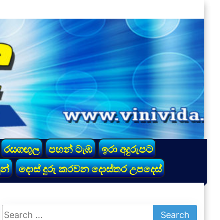
රසගඟුල
පහන් ටැඹ
ඉරා අදුරුපට
න්
දොස් දුරු කරවන දොස්තර උපදෙස්