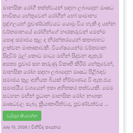
මානසික රෝගී තත්ත්වයන් සඳහා ලබාදෙන ඖෂධ
භාවිතය හේතුවෙන් රෝගීන් හෝ සාමාන්‍ය
පුද්ගලයන් ප්‍රචණ්ඩත්වයට යොමු විය හැකි ද යන්න
වර්තමානයේ රෝගීන්ගේ භාරකරුවන් මෙන්ම
පොදු සමාජය තුළ ද නිරන්තරයෙන් කතාබහට
ලක්වන මාතෘකාවකි. විශේෂයෙන්ම වර්තමාන
සිදුවීම් මුල් කොට මාධ්‍ය මඟින් සිදුවන ඇතැම්
අසත්‍ය ප්‍රචාර සහ කරුණු විකෘති කිරීම් හේතුවෙන්,
මානසික රෝග සඳහා ලබාදෙන ඖෂධ පිළිබඳව
සමාජය තුළ අනියත බියක් නිර්මාණය වී ඇත.එය
සමාජයීය වශයෙන් ඉතා අහිතකර තත්වයකි. මෙම
සටහන මඟින් ප්‍රධාන මානසික රෝග නාශක
ඖෂධවල සැබෑ ක්‍රියාකාරීත්වය, ප්‍රචණ්ඩත්වය …
වැඩිපුර කියවන්න
විනිවිද සායනය
July 15, 2026
/