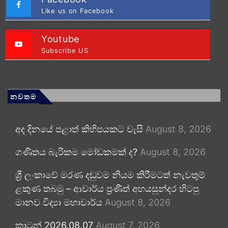
Like us on Facebook
Youtube
Subscribe US
නවතම
අද දිනයේ පළාත් කිහිපයකට වැසි
August 8, 2026
ගණිතය බැරිකම මෝඩකමක් ද?
August 8, 2026
ශ්‍රී ලංකාවේ මරණ දඬුවම නියම කිරීමටත් නැවතුම්
ළකුණ තබමු – ආචාර්ය ප්‍රණීත් අභයසුන්දර හිටපු
මානව විද්‍යා මහාචාර්ය
August 8, 2026
කාටූන් 2026.08.07
August 7, 2026