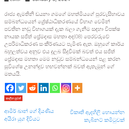
රාජ්‍ය ඇමතිනි ඩයනා ගමගේ මහත්මියගේ පුරවැසිභාවය
සම්බන්ධයෙන් ශ්‍රේෂ්ඨාධිකරණයේ විභාග වෙමින්
පවතින නඩු විභාගයක් දැක බලා ගැනීම සඳහා විපක්ෂ
නායක සජිත් ප්‍රේමදාස මහතා අද(08) පෙරවරුවේ
උපරිමාධිකරණ සංකීර්ණයට පැමිණ ඇත. ඔහුගේ කාර්ය
බහුලත්වය අනුව එය දුලබ සිදුවීමක් බවත් එය සජිත්
ප්‍රේමදාස මහතා මෙම නඩුව සම්බන්ධයෙන් පළ කරන
සුවිශේෂ උනන්දුව හඟවන්නක් බවත් ඇතැමුන් ගේ
මතයයි.
කාලීන පුවත්
ආමීර් ඛාන් ගේ දියණිය
විකෘති ඇදහිලි හොයන්න
අයිරා යුග දිවියට
කැබිනට් කමිටුවක්