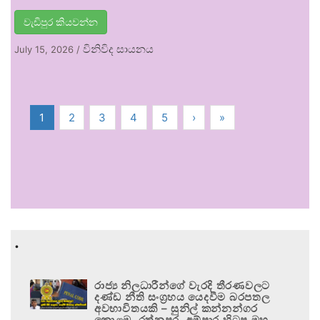
වැඩිපුර කියවන්න
විනිවිද සායනය
July 15, 2026
/
1
2
3
4
5
›
»
.
රාජ්‍ය නිලධාරීන්ගේ වැරදි තීරණවලට
දණ්ඩ නීති සංග්‍රහය යෙදවීම බරපතල
අවභාවිතයකි – සුනිල් කන්නන්ගර
කොළඹ, රත්නපුර, අම්පාර හිටපු මහ