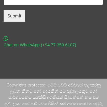
Submit
Chat on WhatsApp (+94 77 359 6107)
Copyrights protected: මෙම වෙබ් අඩවියේ පළකරනු
ලබන කිනම් හෝ දෙයකින් යම් පුද්ගලයකුට හෝ
පාර්ශවයකට යම්කිසි අගතියක් සිදුවන්නේ නම් එම
පුද්ගලයා හෝ පාර්ශවය විසින් තම අනන්‍යතාව තහවුරු