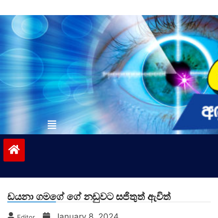
Skip
to
content
vinivida.lk
ඩයනා ගමගේ ගේ නඩුවට සජිතුත් ඇවිත්
January 8, 2024
Editor