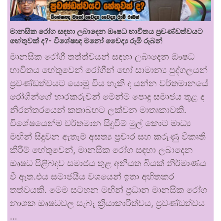
මානසික රෝග සඳහා ලබාදෙන ඖෂධ භාවිතය ප්‍රචණ්ඩත්වයට
හේතුවක් ද?- විශේෂඥ මනෝ වෛද්‍ය රූමි රූබන්
මානසික රෝගී තත්ත්වයන් සඳහා ලබාදෙන ඖෂධ
භාවිතය හේතුවෙන් රෝගීන් හෝ සාමාන්‍ය පුද්ගලයන්
ප්‍රචණ්ඩත්වයට යොමු විය හැකි ද යන්න වර්තමානයේ
රෝගීන්ගේ භාරකරුවන් මෙන්ම පොදු සමාජය තුළ ද
නිරන්තරයෙන් කතාබහට ලක්වන මාතෘකාවකි.
විශේෂයෙන්ම වර්තමාන සිදුවීම් මුල් කොට මාධ්‍ය
මඟින් සිදුවන ඇතැම් අසත්‍ය ප්‍රචාර සහ කරුණු විකෘති
කිරීම් හේතුවෙන්, මානසික රෝග සඳහා ලබාදෙන
ඖෂධ පිළිබඳව සමාජය තුළ අනියත බියක් නිර්මාණය
වී ඇත.එය සමාජයීය වශයෙන් ඉතා අහිතකර
තත්වයකි. මෙම සටහන මඟින් ප්‍රධාන මානසික රෝග
නාශක ඖෂධවල සැබෑ ක්‍රියාකාරීත්වය, ප්‍රචණ්ඩත්වය
…