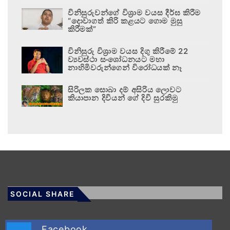
විනිසුරුවන්ගේ විශ්‍රාම වයස දීර්ඝ කිරීම
“දොවාගත් කිරි කළයට ගොම මුසු
කිරීමක්”
විනිසුරු විශ්‍රාම වයස දිගු කිරීමේ 22
ව්‍යවස්ථා සංශෝධනයට මහා
නාහිමිවරුන්ගෙන් විරෝධයක් නෑ
සිරිලක සොබා දම් අසිරිය ලොවට
කියාපාන දිවියන් ගේ දිවි සුරකිමු
SOCIAL SHARE
Facebook