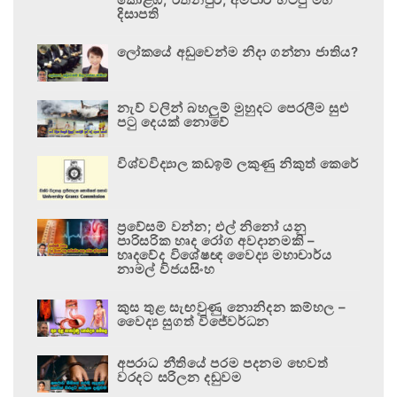
දිසාපති
ලෝකයේ අඩුවෙන්ම නිදා ගන්නා ජාතිය?
නැව් වලින් බහලුම් මුහුදට පෙරලීම සුළු
පටු දෙයක් නොවේ
විශ්වවිද්‍යාල කඩඉම් ලකුණු නිකුත් කෙරේ
ප්‍රවේසම් වන්න; එල් නිනෝ යනු
පාරිසරික හෘද රෝග අවදානමකි –
හෘදවේද විශේෂඥ වෛද්‍ය මහාචාර්ය
නාමල් විජයසිංහ
කුස තුළ සැඟවුණු නොනිදන කම්හල –
වෛද්‍ය සුගත් විජේවර්ධන
අපරාධ නීතියේ පරම පදනම හෙවත්
වරදට සරිලන දඬුවම