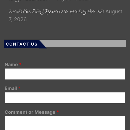
මහාචාර්ය විමල් දිසානායක අභාවප්‍රාප්ත වේ
August
7, 2026
CONTACT US
Name
*
Email
*
Comment or Message
*