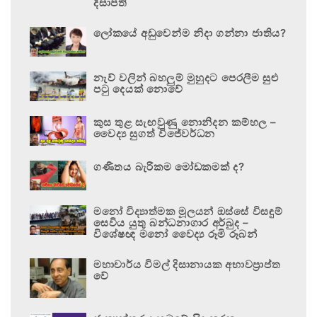
දිසාපති
ලෝකයේ අඩුවෙන්ම නිදා ගන්නා ජාතිය?
නැව් වලින් බහලුම් මුහුදට පෙරලීම සුළු
පටු දෙයක් නොවේ
කුස තුළ සැඟවුණු නොනිදන කම්හල –
වෛද්‍ය සුගත් විජේවර්ධන
ගණිතය බැරිකම මෝඩකමක් ද?
මනෝ විද්‍යාත්මක මූලයන් ඔස්සේ විසඳුම්
සෙවිය යුතු බන්ධනාගාර අර්බුද –
විශේෂඥ මනෝ වෛද්‍ය රූමි රූබන්
මහාචාර්ය විමල් දිසානායක අභාවප්‍රාප්ත
වේ