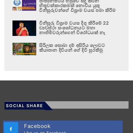
ජාත්‍යන්තරය හමුවේ සිදු කරන
හිතුවක්කාරකමක් නොවිය යුතු
විනිසුරුවන්ගේ විශ්‍රාම වයස පමා කිරීම
විනිසුරු විශ්‍රාම වයස දිගු කිරීමේ 22
ව්‍යවස්ථා සංශෝධනයට මහා
නාහිමිවරුන්ගෙන් විරෝධයක් නෑ
සිරිලක සොබා දම් අසිරිය ලොවට
කියාපාන දිවියන් ගේ දිවි සුරකිමු
SOCIAL SHARE
Facebook
Like us on Facebook