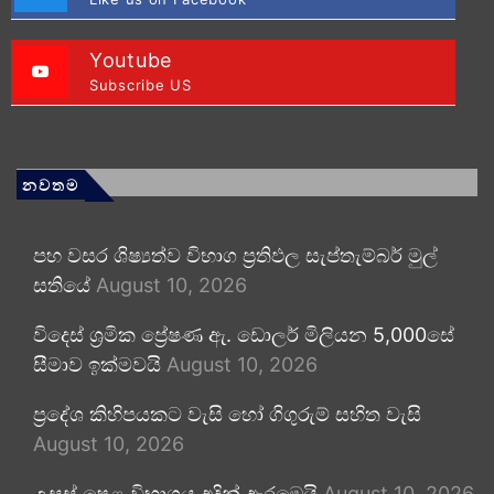
Youtube
Subscribe US
නවතම
පහ වසර ශිෂ්‍යත්ව විභාග ප්‍රතිඵල සැප්තැම්බර් මුල්
සතියේ
August 10, 2026
විදෙස් ශ්‍රමික ප්‍රේෂණ ඇ. ඩොලර් මිලියන 5,000සේ
සීමාව ඉක්මවයි
August 10, 2026
ප්‍රදේශ කිහිපයකට වැසි හෝ ගිගුරුම් සහිත වැසි
August 10, 2026
උසස් පෙළ විභාගය අදින් ඇරඹෙයි
August 10, 2026