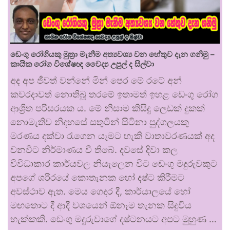
ඩෙංගු රෝගියකු ⁣මුත්‍රා මැනීම අත්‍යවශ්‍ය වන හේතුව දැන ගනිමු –
කායික රෝග විශේෂඥ වෛද්‍ය උපුල් ද සිල්වා
අද අප ජීවත් වන්නේ මින් පෙර මේ රටේ අන්
කවරදාවත් නොතිබූ තරමේ ඉතාමත් ඉහළ ඩෙංගු රෝග
ආශ්‍රිත පරිසරයක ය. මේ නිසාම කිසිදු ලෙඩක් දුකක්
නොමැතිව නිදහසේ සතුටින් සිටිනා පුද්ගලයකු
මරණය දක්වා රැගෙන යෑමට හැකි වාතාවරණයක් අද
වනවිට නිර්මාණය වී තිබේ. දවසේ දිවා කල
විවිධාකාර කාර්යවල නියැලෙන විට ඩෙංගු මදුරුවකුට
අපගේ ශරීරයේ කොතැනක හෝ දෂ්ට කිරීමට
අවස්ථාව ඇත. මෙය ගෙදර දී, කාර්යාලයේ හෝ
මඟතොට දී ආදී වශයෙන් ඕනෑම තැනක සිදුවිය
හැක්කකි. ඩෙංගු මදුරුවාගේ දෂ්ටනයට අපට මුහුණ …