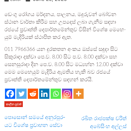
ඩෙංගු රෝගය මර්ද­නය, පාල­නය, මදු­රු­වන් බෝවන
ස්ථාන වාර්තා කිරීම සහ උප­දෙස් ලබා ගැනීම සඳහා
රජයේ ප්‍රවෘත්ති දෙපා­ර්ත­මේ­න්තුව විසින් විශේෂ මෙහෙ­
යුම් මැදි­රි­යක් ස්ථාපිත කර ඇත.
011 7966366 යන දුර­ක­තන අංකය ඔස්සේ සඳුදා සිට
සිකු­රාදා දක්වා පෙ.ව. 8.00 සිට ප.ව. 8.00 දක්වා සහ
සෙන­සු­රාදා දින පෙ.ව. 8.00 සිට මධ්‍යහ්න 12.00 දක්වා
මෙම මෙහෙ­යුම් මැදි­රිය ඇම­තිය හැකි බව රජයේ
ප්‍රවෘත්ති දෙපා­ර්ත­මේ­න්තුව සඳ­හන් කරයි.
කාලීන පුවත්
පොසොන් සමයේ අනු­ර­පු­ර­
රඛිත රාජපක්ෂ චරිත්
යට විශේෂ ප්‍රවා­හන සේවා
අබේසිංහ අල්ලස්