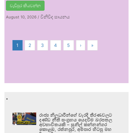
වැඩිපුර කියවන්න
විනිවිද සායනය
August 10, 2026
/
1
2
3
4
5
›
»
.
රාජ්‍ය නිලධාරීන්ගේ වැරදි තීරණවලට
දණ්ඩ නීති සංග්‍රහය යෙදවීම බරපතල
අවභාවිතයකි – සුනිල් කන්නන්ගර
කොළඹ, රත්නපුර, අම්පාර හිටපු මහ