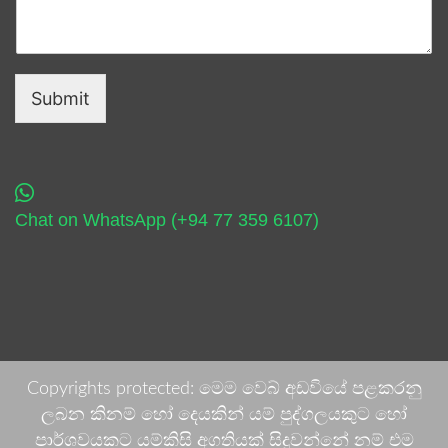
Submit
Chat on WhatsApp (+94 77 359 6107)
Copyrights protected: මෙම වෙබ් අඩවියේ පළකරනු
ලබන කිනම් හෝ දෙයකින් යම් පුද්ගලයකුට හෝ
පාර්ශවයකට යම්කිසි අගතියක් සිදුවන්නේ නම් එම