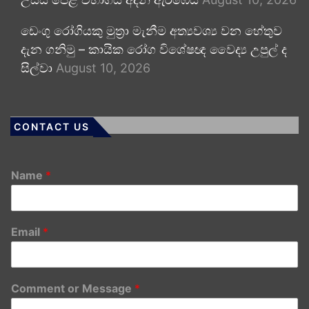
ඩෙංගු රෝගියකු ⁣මුත්‍රා මැනීම අත්‍යවශ්‍ය වන හේතුව
දැන ගනිමු – කායික රෝග විශේෂඥ වෛද්‍ය උපුල් ද
සිල්වා
August 10, 2026
CONTACT US
Name
*
Email
*
Comment or Message
*