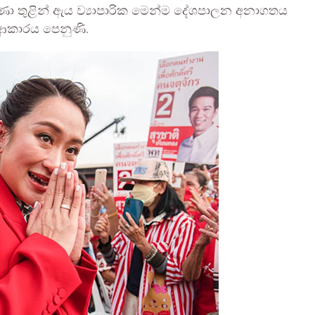
ණා තුළින් ඇය ව්‍යාපාරික මෙන්ම දේශපාලන අනාගතය
ආකාරය පෙනුණි.