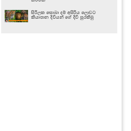
සිරිලක සොබා දම් අසිරිය ලොවට
කියාපාන දිවියන් ගේ දිවි සුරකිමු