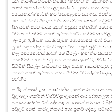
යන කාරණය තරමක් විමතිය දනවන්නකි. ඔවුන්ගේ විව
මගින් මතුකර දක්වන ලද කාරණය වූයේ ධනය, බලය 
පයෙතොන්ග්තාර්න් හට ‘පොළොවේ පය ගසා ජීවත්වන’,
ගත කරන්නට ඕනෑකම තිබෙන බවය. කෙසේ නමුත් ඔවු
දින පටන් එරට මාධ්‍ය ඔවුන් පසුපස පන්නමින් ම
විවාහයක් බවත්, ඇගේ සැමියාට මේ ධනවත් සහ බලවත
බලපෑම් ඇති වන බවත්, කුමන මොහොතක හෝ එය දෙ
පුවත් පළ කරනු දක්නට හැකි විය. නමුත් බුද්ධිමත් ගැ
කළ පයෙතොන්ග්තාර්න් මේ සියල්ල හුදෙක්ම කටකත
පෙන්වන්නට සමත් වූවාය. අනෙක ඇගේ මැතිවරණ ව්‍
සිටිමින් සියල්ල සංවිධානය කළ ප්‍රධාන ආධාරකරුවා ව
නොව ඇගේ සැමියාය. ඇය මේ වන විට දරුවන් දෙද
වන්නීය.
තායිලන්තයේ ඉතා ගෞරවනීය උසස් අධ්‍යාපන ආයත
චූලාලොංකෝර්න් විශ්වවිද්‍යාලයෙන් ඇය දේශපාලන විද
පයෙතොන්ග්තාර්න් දේශපාලනය මෙන්ම ව්‍යාපාර පිළ
පවුලට අයත්, තායිලන්තයේ ඉතා ප්‍රකට දේපළ සමාග