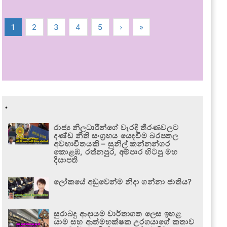
1
2
3
4
5
›
»
.
රාජ්‍ය නිලධාරීන්ගේ වැරදි තීරණවලට
දණ්ඩ නීති සංග්‍රහය යෙදවීම බරපතල
අවභාවිතයකි – සුනිල් කන්නන්ගර
කොළඹ, රත්නපුර, අම්පාර හිටපු මහ
දිසාපති
ලෝකයේ අඩුවෙන්ම නිදා ගන්නා ජාතිය?
සුරාබදු ආදායම වාර්තාගත ලෙස ඉහළ
යාම සහ ආත්මභක්ෂක උරගයාගේ කතාව