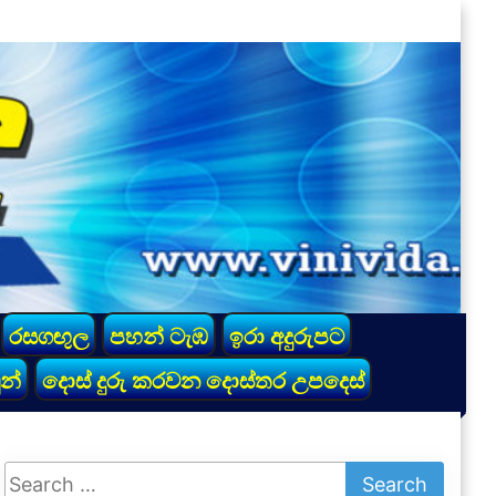
රසගඟුල
පහන් ටැඹ
ඉරා අදුරුපට
න්
දොස් දුරු කරවන දොස්තර උපදෙස්