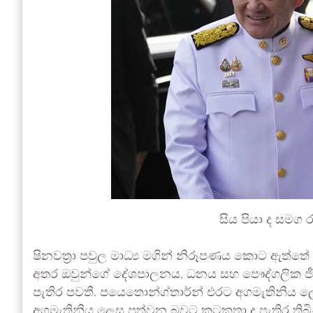
සිය පියා ද සමග ර
ෂිනවත්‍රා පවුල මාධ්‍ය මගින් නිරූපණය කොට ඇත
අතර ඔවුන්ගේ දේශපාලනය, ධනය සහ පෞද්ගලික ජීවිත
පැතිර පවතී. පයෙතොන්ග්තාර්න් එරට අගමැතිනිය
අගමැතිනිය ලෙස පත්වන බවට කටකතා ද පැතිර තිබි