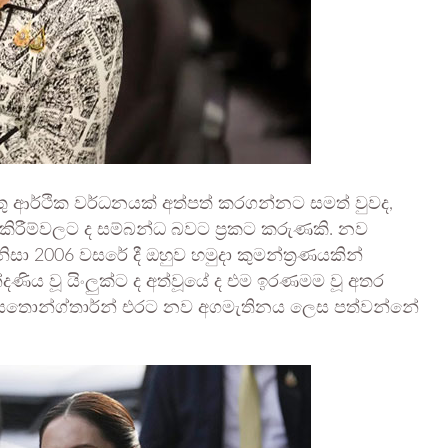
ු ආර්ථික වර්ධනයක් අත්පත් කරගන්නට සමත් වුවද,
කඩකිරීම්වලට ද සම්බන්ධ බවට ප්‍රකට කරුණකි. නව
ිසා 2006 වසරේ දී ඔහුව හමුදා කුමන්ත්‍රණයකින්
ිය වූ යිංලුක්ට ද අත්වූයේ ද එම ඉරණමම වූ අතර
යෙතොන්ග්තාර්න් එරට නව අගමැතිනය ලෙස පත්වන්නේ