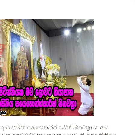
ය නමින් පයෙතොන්ග්තාර්න් ෂිනවත්‍රා ය. ඇය