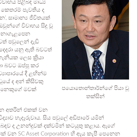
ාහය පිළිබඳ මාධ්‍ය
කෙතරම් පැවතිය ද
 සාමාන්‍ය ජීවිතයක්
න්ගේ විවාහය සිදු වූ
ෙය නොගැළපෙන
් පවුලෙන් දැඩි
දරා යනු ඇති බවටත්
හැනියක ලෙස ක්‍රියා
ා බවට ඔප්පු කර
යාපාරයේ දී ළඟින්ම
ූයේ ද අන් කිසිවකු
පයොතොන්තාර්න්ගේ පියා වූ
ෙනෙකුගේ මවක්
තක්සින්
න අතරින් එකක් වන
්‍යාව හැදෑරුවාය. සිය පවුලේ අඩිපාරේ යමින්
ිබඳව ද උනන්දුවක් දක්වමින් කටයුතු කළාය. ඇගේ
මක් වන SC Asset Corporation හි ඇය කැපී පෙනෙන