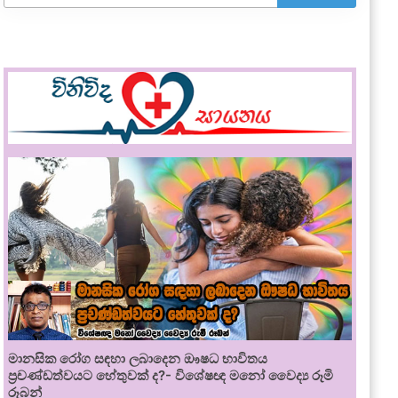
මානසික රෝග සඳහා ලබාදෙන ඖෂධ භාවිතය
ප්‍රචණ්ඩත්වයට හේතුවක් ද?- විශේෂඥ මනෝ වෛද්‍ය රූමි
රූබන්