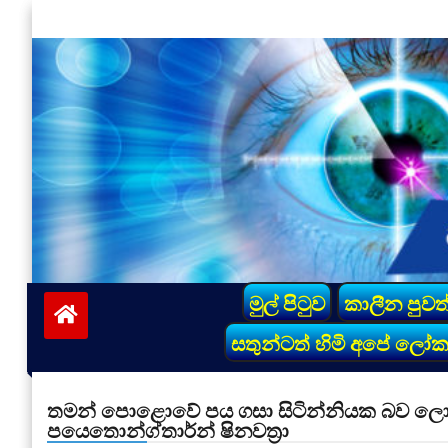
Skip
to
content
vinivida.lk
මුල් පිටුව
කාලීන පුවත
සතුන්ටත් හිමි අපේ ලෝ
තමන් පොළොවේ පය ගසා සිටින්නියක බව ලොවට
පයෙතොන්ග්තාර්න් ෂිනවත්‍රා