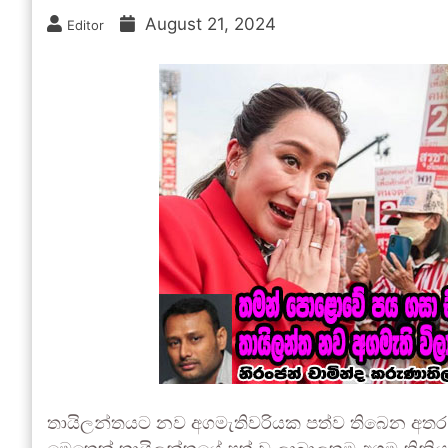
August 21, 2024
Editor
තායිලන්තයට නව අගමැතිවරියක පත්ව තිබෙන අතර ඇ