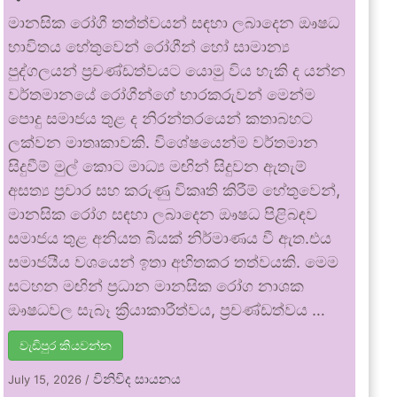
මානසික රෝගී තත්ත්වයන් සඳහා ලබාදෙන ඖෂධ
භාවිතය හේතුවෙන් රෝගීන් හෝ සාමාන්‍ය
පුද්ගලයන් ප්‍රචණ්ඩත්වයට යොමු විය හැකි ද යන්න
වර්තමානයේ රෝගීන්ගේ භාරකරුවන් මෙන්ම
පොදු සමාජය තුළ ද නිරන්තරයෙන් කතාබහට
ලක්වන මාතෘකාවකි. විශේෂයෙන්ම වර්තමාන
සිදුවීම් මුල් කොට මාධ්‍ය මඟින් සිදුවන ඇතැම්
අසත්‍ය ප්‍රචාර සහ කරුණු විකෘති කිරීම් හේතුවෙන්,
මානසික රෝග සඳහා ලබාදෙන ඖෂධ පිළිබඳව
සමාජය තුළ අනියත බියක් නිර්මාණය වී ඇත.එය
සමාජයීය වශයෙන් ඉතා අහිතකර තත්වයකි. මෙම
සටහන මඟින් ප්‍රධාන මානසික රෝග නාශක
ඖෂධවල සැබෑ ක්‍රියාකාරීත්වය, ප්‍රචණ්ඩත්වය …
වැඩිපුර කියවන්න
විනිවිද සායනය
July 15, 2026
/