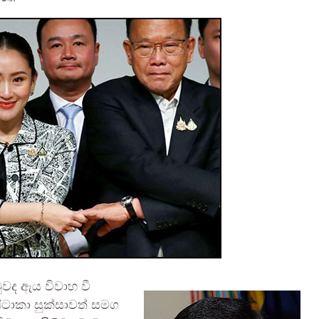
වද ඇය විවාහ වී
ිටාකා සුක්සාවත් සමග