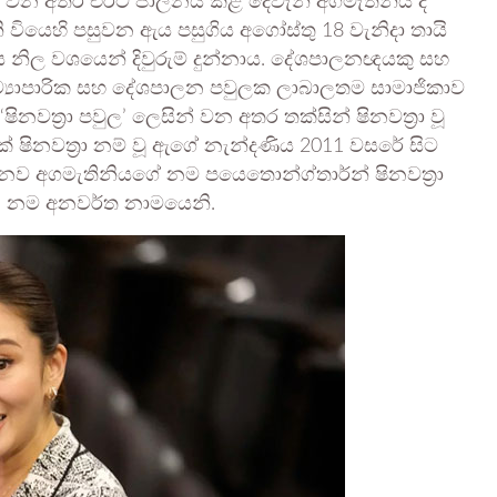
ය වන අතර එරට පාලනය කළ දෙවැනි අගමැතිනිය ද
ි වියෙහි පසුවන ඇය පසුගිය අගෝස්තු 18 වැනිදා තායි
 නිල වශයෙන් දිවුරුම් දුන්නාය. දේශපාලනඥයකු සහ
ව්‍යාපාරික සහ දේශපාලන පවුලක ලාබාලතම සාමාජිකාව
ිනවත්‍රා පවුල’ ලෙසින් වන අතර තක්සින් ෂිනවත්‍රා වූ
ක් ෂිනවත්‍රා නම් වූ ඇගේ නැන්දණිය 2011 වසරේ සිට
 නව අගමැතිනියගේ නම පයෙතොන්ග්තාර්න් ෂිනවත්‍රා
ං’ නම අනවර්ත නාමයෙනි.