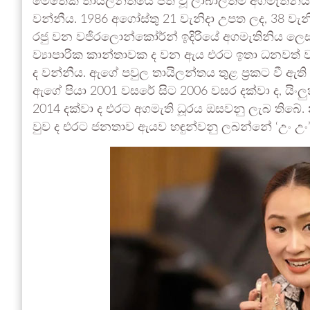
මෙතෙක් තායිලන්තයේ පත් වූ ලාබාලතම අගමැතිනි
වන්නීය. 1986 අගෝස්තු 21 වැනිදා උපත ලද, 38 වැන
රජු වන වජිරලොන්කෝර්න් ඉදිරියේ අගමැතිනිය ලෙස
ව්‍යාපාරික කාන්තාවක ද වන ඇය එරට ඉතා ධනවත් 
ද වන්නීය. ඇගේ පවුල තායිලන්තය තුළ ප්‍රකට වී ඇති ‘ෂ
ඇගේ පියා 2001 වසරේ සිට 2006 වසර දක්වා ද, යිංලු
2014 දක්වා ද එරට අගමැති ධූරය ඔසවනු ලැබ තිබේ.
වුව ද එරට ජනතාව ඇයව හඳුන්වනු ලබන්නේ ‘උං උ