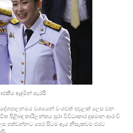
ාජකීය ඇඳුමින් සැරසී
්තේ දේශපාලනමය වශයෙන් වංශවත් පවුලක් ලෙස වන
 පිළිබඳ තායිලන්තය පුරා විවිධාකාර දූෂමාන ආරංචි
 ලෙස පත්වන්නට පෙර සිටම ඇය නිසැකවම එරට
ණි.