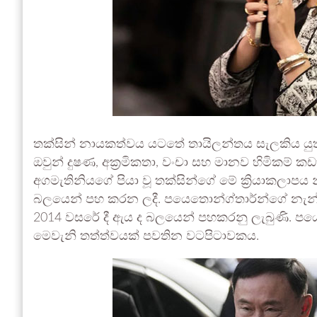
තක්සින් නායකත්වය යටතේ තායිලන්තය සැලකිය යුත
ඔවුන් දුෂණ, අක්‍රමිකතා, වංචා සහ මානව හිමිකම් 
අගමැතිනියගේ පියා වූ තක්සින්ගේ මේ ක්‍රියාකලාපය න
බලයෙන් පහ කරන ලදී. පයෙතොන්ග්තාර්න්ගේ නැන්දණ
2014 වසරේ දී ඇය ද බලයෙන් පහකරනු ලැබුණි. ප
මෙවැනි තත්ත්වයක් පවතින වටපිටාවකය.