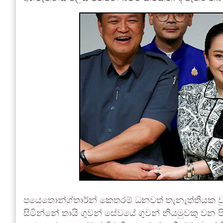
පයෙතොන්ග්තාර්න් කෙතරම් ධනවත් තැනැත්තියක වු
සිටින්නේ තායි ගුවන් සේවයේ ගුවන් නියමුවකු වන ප