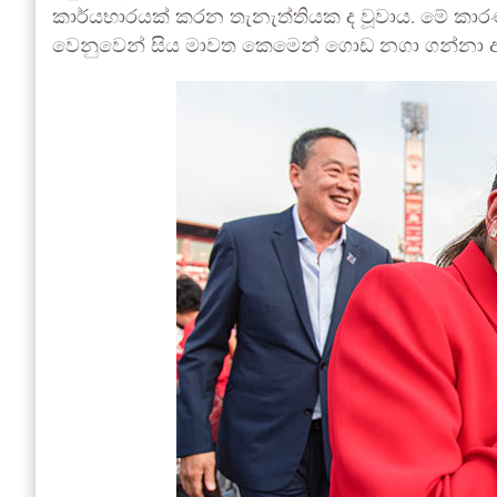
කාර්යභාරයක් කරන තැනැත්තියක ද වූවාය. මේ කාර
වෙනුවෙන් සිය මාවත කෙමෙන් ගොඩ නගා ගන්නා 