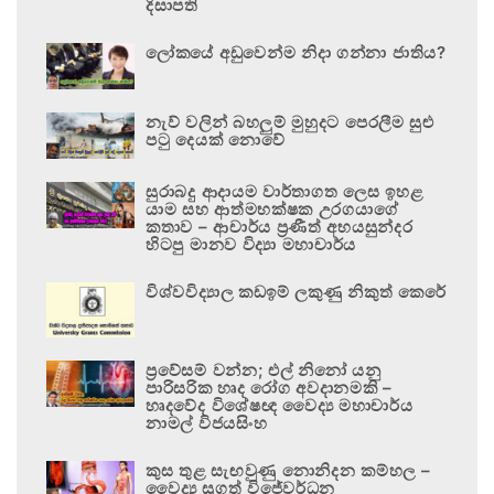
දිසාපති
ලෝකයේ අඩුවෙන්ම නිදා ගන්නා ජාතිය?
නැව් වලින් බහලුම් මුහුදට පෙරලීම සුළු
පටු දෙයක් නොවේ
සුරාබදු ආදායම වාර්තාගත ලෙස ඉහළ
යාම සහ ආත්මභක්ෂක උරගයාගේ
කතාව – ආචාර්ය ප්‍රණීත් අභයසුන්දර
හිටපු මානව විද්‍යා මහාචාර්ය
විශ්වවිද්‍යාල කඩඉම් ලකුණු නිකුත් කෙරේ
ප්‍රවේසම් වන්න; එල් නිනෝ යනු
පාරිසරික හෘද රෝග අවදානමකි –
හෘදවේද විශේෂඥ වෛද්‍ය මහාචාර්ය
නාමල් විජයසිංහ
කුස තුළ සැඟවුණු නොනිදන කම්හල –
වෛද්‍ය සුගත් විජේවර්ධන