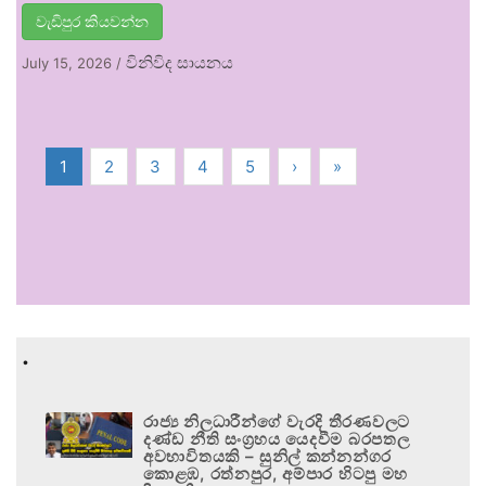
වැඩිපුර කියවන්න
විනිවිද සායනය
July 15, 2026
/
1
2
3
4
5
›
»
.
රාජ්‍ය නිලධාරීන්ගේ වැරදි තීරණවලට
දණ්ඩ නීති සංග්‍රහය යෙදවීම බරපතල
අවභාවිතයකි – සුනිල් කන්නන්ගර
කොළඹ, රත්නපුර, අම්පාර හිටපු මහ