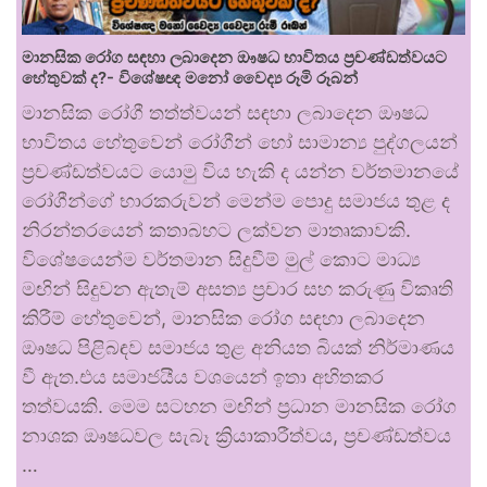
මානසික රෝග සඳහා ලබාදෙන ඖෂධ භාවිතය ප්‍රචණ්ඩත්වයට
හේතුවක් ද?- විශේෂඥ මනෝ වෛද්‍ය රූමි රූබන්
මානසික රෝගී තත්ත්වයන් සඳහා ලබාදෙන ඖෂධ
භාවිතය හේතුවෙන් රෝගීන් හෝ සාමාන්‍ය පුද්ගලයන්
ප්‍රචණ්ඩත්වයට යොමු විය හැකි ද යන්න වර්තමානයේ
රෝගීන්ගේ භාරකරුවන් මෙන්ම පොදු සමාජය තුළ ද
නිරන්තරයෙන් කතාබහට ලක්වන මාතෘකාවකි.
විශේෂයෙන්ම වර්තමාන සිදුවීම් මුල් කොට මාධ්‍ය
මඟින් සිදුවන ඇතැම් අසත්‍ය ප්‍රචාර සහ කරුණු විකෘති
කිරීම් හේතුවෙන්, මානසික රෝග සඳහා ලබාදෙන
ඖෂධ පිළිබඳව සමාජය තුළ අනියත බියක් නිර්මාණය
වී ඇත.එය සමාජයීය වශයෙන් ඉතා අහිතකර
තත්වයකි. මෙම සටහන මඟින් ප්‍රධාන මානසික රෝග
නාශක ඖෂධවල සැබෑ ක්‍රියාකාරීත්වය, ප්‍රචණ්ඩත්වය
…