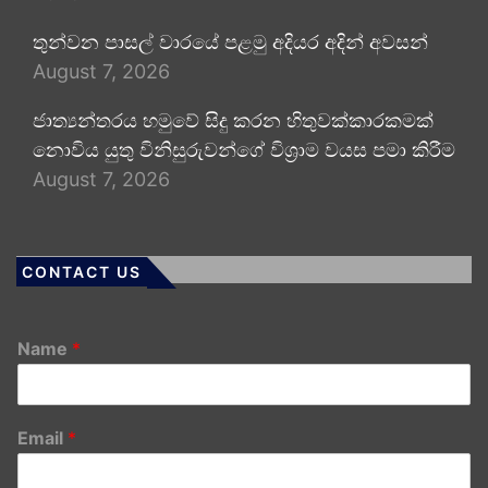
තුන්වන පාසල් වාරයේ පළමු අදියර අදින් අවසන්
August 7, 2026
ජාත්‍යන්තරය හමුවේ සිදු කරන හිතුවක්කාරකමක්
නොවිය යුතු විනිසුරුවන්ගේ විශ්‍රාම වයස පමා කිරීම
August 7, 2026
CONTACT US
Name
*
Email
*