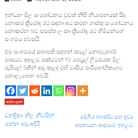
ඉන්ධන මිල සංශෝධනය වුවත් නිසි නියාමනයක් සිදු
නොකර ත්‍රීරෝද රථ සඳහා අය කරන ගාස්තු සංශෝධනය
නොකරන බව සමස්ත ලංකා ත්‍රීරෝද රථ හිමියන්ගේ
සංගමය පවසයි.
එම සංගමයේ සභාපති සඳහන් කළේ නොවැම්බර්
මාසයට අදාළව ඔක්ටේන් 92 පෙට්‍රල් ලීටරයක මිල
රුපියල් 5කින් අඩු කළද එහි වාසිය පාරිභෝගිකයාට
නොලැබෙන බවයි.
කාලීන පුවත්
චන්ද්‍රිකා නිල නිවසින්
දේශීය භාණ්ඩ සහ ද්‍රව්‍ය
යන්න බඩු අදියි
අපනයන ආදායම ඉහළට