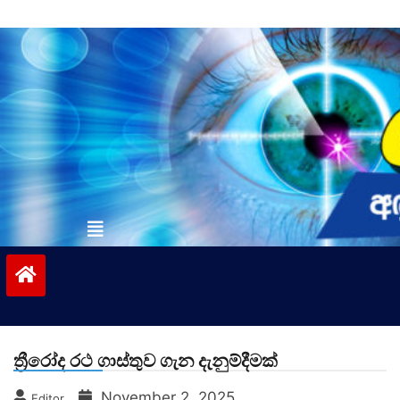
Skip
to
content
vinivida.lk
ත්‍රීරෝද රථ ගාස්තුව ගැන දැනුම්දීමක්
November 2, 2025
Editor