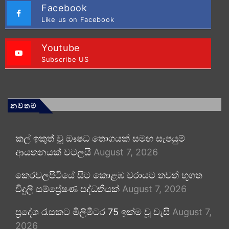
Facebook
Like us on Facebook
Youtube
Subscribe US
නවතම
කල් ඉකුත් වූ ඖෂධ තොගයක් සමඟ සැපයුම්
ආයතනයක් වටලයි
August 7, 2026
කෙරවලපිටියේ සිට කොළඹ වරායට තවත් භූගත
විදුලි සම්ප්‍රේෂණ පද්ධතියක්
August 7, 2026
ප්‍රදේශ රැසකට මිලිමීටර 75 ඉක්ම වූ වැසි
August 7,
2026