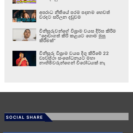
අපරාධ නීතියේ පරම පදනම හෙවත්
වරදට සරිලන දඬුවම
විනිසුරුවන්ගේ විශ්‍රාම වයස දීර්ඝ කිරීම
“දොවාගත් කිරි කළයට ගොම මුසු
කිරීමක්”
විනිසුරු විශ්‍රාම වයස දිගු කිරීමේ 22
ව්‍යවස්ථා සංශෝධනයට මහා
නාහිමිවරුන්ගෙන් විරෝධයක් නෑ
SOCIAL SHARE