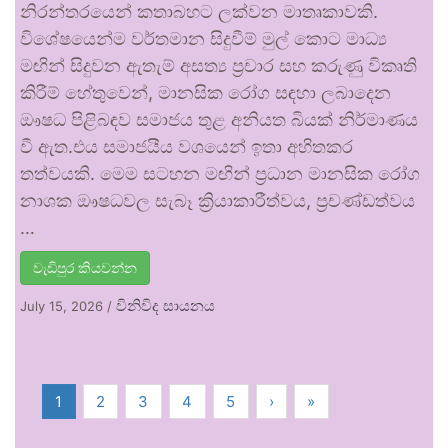
නිරන්තරයෙන් කතාබහට ලක්වන මාතෘකාවකි.
විශේෂයෙන්ම වර්තමාන සිදුවීම් මුල් කොට මාධ්‍ය
මඟින් සිදුවන ඇතැම් අසත්‍ය ප්‍රචාර සහ කරුණු විකෘති
කිරීම් හේතුවෙන්, මානසික රෝග සඳහා ලබාදෙන
ඖෂධ පිළිබඳව සමාජය තුළ අනියත බියක් නිර්මාණය
වී ඇත.එය සමාජයීය වශයෙන් ඉතා අහිතකර
තත්වයකි. මෙම සටහන මඟින් ප්‍රධාන මානසික රෝග
නාශක ඖෂධවල සැබෑ ක්‍රියාකාරීත්වය, ප්‍රචණ්ඩත්වය
…
වැඩිපුර කියවන්න
විනිවිද සායනය
July 15, 2026
/
1
2
3
4
5
›
»