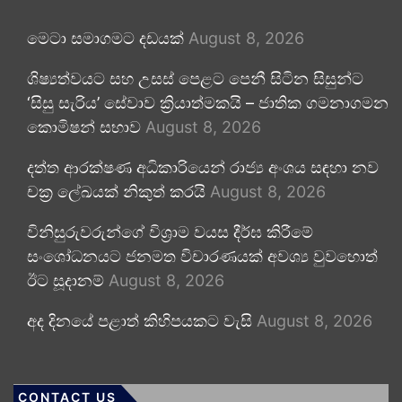
මෙටා සමාගමට දඩයක්
August 8, 2026
ශිෂ්‍යත්වයට සහ උසස් පෙළට පෙනී සිටින සිසුන්ට
‘සිසු සැරිය’ සේවාව ක්‍රියාත්මකයි – ජාතික ගමනාගමන
කොමිෂන් සභාව
August 8, 2026
දත්ත ආරක්ෂණ අධිකාරියෙන් රාජ්‍ය අංශය සඳහා නව
චක්‍ර ලේඛයක් නිකුත් කරයි
August 8, 2026
විනිසුරුවරුන්ගේ විශ්‍රාම වයස දීර්ඝ කිරීමේ
සංශෝධනයට ජනමත විචාරණයක් අවශ්‍ය වුවහොත්
ඊට සූදානම්
August 8, 2026
අද දිනයේ පළාත් කිහිපයකට වැසි
August 8, 2026
CONTACT US