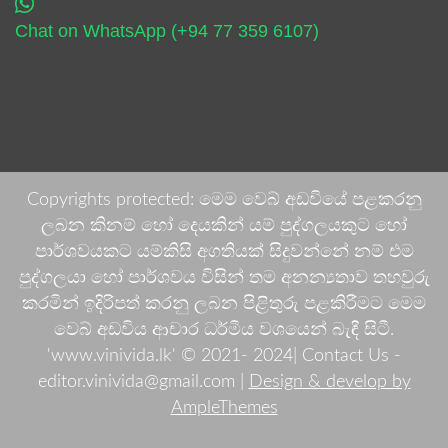
Chat on WhatsApp (+94 77 359 6107)
Copyrights protected: මෙම වෙබ් අඩවියේ පළකරනු
ලබන කිනම් හෝ දෙයකින් යම් පුද්ගලයකුට හෝ
පාර්ශවයකට යම්කිසි අගතියක් සිදුවන්නේ නම් එම
පුද්ගලයා හෝ පාර්ශවය විසින් තම අනන්‍යතාව තහවුරු
කරමින් ඉදිරිපත් කරනු ලබන පිළිතුරු පළකිරීමට මෙම
වෙබ් අඩවිය ආචාර ධර්මීය වශයෙන් බැඳී සිටී.
'www.vinivida.lk' © 2021- 2024| Contact Us -
editor.vinivida@gmail.com |
Design & develop by
AmpleThemes