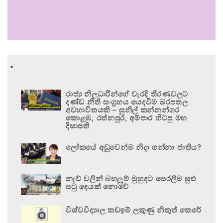
.
රාජ්‍ය නිලධාරීන්ගේ වැරදි තීරණවලට
දණ්ඩ නීති සංග්‍රහය යෙදවීම බරපතල
අවභාවිතයකි – සුනිල් කන්නන්ගර
කොළඹ, රත්නපුර, අම්පාර හිටපු මහ
දිසාපති
ලෝකයේ අඩුවෙන්ම නිදා ගන්නා ජාතිය?
නැව් වලින් බහලුම් මුහුදට පෙරලීම සුළු
පටු දෙයක් නොවේ
විශ්වවිද්‍යාල කඩඉම් ලකුණු නිකුත් කෙරේ