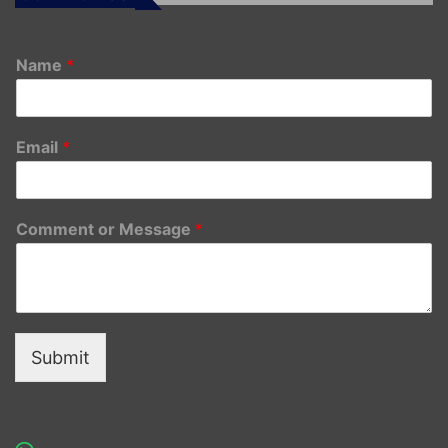
Name
*
Email
*
Comment or Message
*
Submit