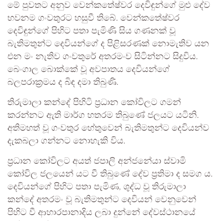
මේ පුවතට අනුව වෙන්කතේෂ්වර දෙවිඳුන්ගේ මුළු දේව
භවනම ගංවතුරට හසුවී තිබේ. වෙන්කතේෂ්වර
දෙවිඳුන්ගේ පිහිට පතා පැමිණි සිය ගණනක් වූ
බැතිමතුන්ට දෙවියන්ගේ ද පිළිසරණක් නොමැතිව යන
එන මං නැතිව ගංවතුරේ අතරමංව සිටින්නට සිදුවිය.
බෙංගාල බොක්කේ වූ අවපාතය දෙවියන්ගේ
බලපරාක්‍රමය ද බිඳ දමා තිබුණි.
තිරුමාලා කන්දේ පිහිටි ප්‍රධාන කෝවිලට ගමන්
කරන්නට ඇති මාර්ග හතරම තිබුණේ ජලයට යටිනි.
අතිමහත් වූ ගංවතුර හේතුවෙන් බැතිමතුන්ට දෙවියන්ව
දැකබලා ගන්නට නොහැකි විය.
ප්‍රධාන කෝවිලට අයත් ජපාලි අන්ජනේයා ස්වාමි
කෝවිල ජලයෙන් යට වී තිබුණේ දේව ප්‍රතිමා ද සමග ය.
දෙවියන්ගේ පිහිට පතා පැමිණ, ශුද්ධ වූ තිරුමාලා
කන්දේ අතරමං වූ බැතිමතුන්ට දෙවියන් වෙනුවෙන්
පිහිට වී ආහාරපානාදිය ලබා දුන්නේ දේවස්ථානයේ