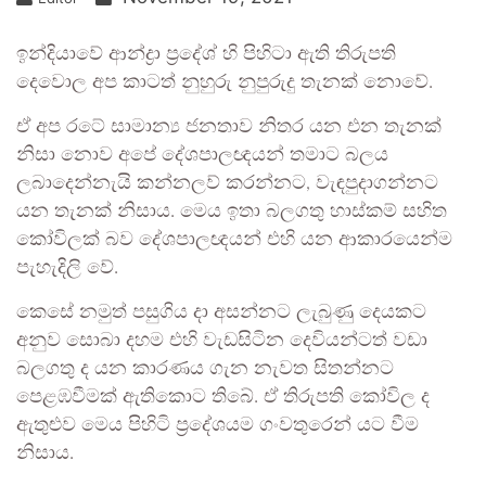
ඉන්දියාවේ ආන්ද්‍රා ප්‍රදේශ් හි පිහිටා ඇති තිරුපති
දෙවොල අප කාටත් නුහුරු නුපුරුදු තැනක් නොවේ.
ඒ අප රටේ සාමාන්‍ය ජනතාව නිතර යන එන තැනක්
නිසා නොව අපේ දේශපාලඥයන් තමාට බලය
ලබාදෙන්නැයි කන්නලව් කරන්නට, වැඳපුදාගන්නට
යන තැනක් නිසාය. මෙය ඉතා බලගතු හාස්කම් සහිත
කෝවිලක් බව දේශපාලඥයන් එහි යන ආකාරයෙන්ම
පැහැදිලි වේ.
කෙසේ නමුත් පසුගිය දා අසන්නට ලැබුණු දෙයකට
අනුව සොබා දහම එහි වැඩසිටින දෙවියන්ටත් වඩා
බලගතු ද යන කාරණය ගැන නැවත සිතන්නට
පෙළඹවීමක් ඇතිකොට තිබේ. ඒ තිරුපති කෝවිල ද
ඇතුළුව මෙය පිහිටි ප්‍රදේශයම ගංවතුරෙන් යට වීම
නිසාය.