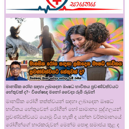
මානසික රෝග සඳහා ලබාදෙන ඖෂධ භාවිතය ප්‍රචණ්ඩත්වයට
හේතුවක් ද?- විශේෂඥ මනෝ වෛද්‍ය රූමි රූබන්
මානසික රෝගී තත්ත්වයන් සඳහා ලබාදෙන ඖෂධ
භාවිතය හේතුවෙන් රෝගීන් හෝ සාමාන්‍ය පුද්ගලයන්
ප්‍රචණ්ඩත්වයට යොමු විය හැකි ද යන්න වර්තමානයේ
රෝගීන්ගේ භාරකරුවන් මෙන්ම පොදු සමාජය තුළ ද