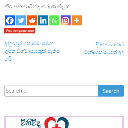
නිරංජන් චාමින්ද කරුණාතිලක
නිතර නොඇසෙන කතා
අනුරපුර කොවිඩ් සමඟ
දීර්ඝතම අර්ධ
ගුප්ත විශ්වාසයකුත් පැතිර
චන්ද්‍රග්‍රහණයක් අද
යයි