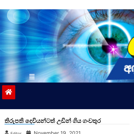
Skip
to
content
vinivida.lk
තිරුපති දෙවියන්ටත් උඩින් ගිය ගංවතුර
November 19, 2021
Editor