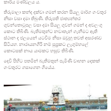
කාර්ය මණ්ඩලය ය.
තිරුමාලා කන්ද දක්වා ගමන් කරන සියලු මාර්ග ගංවතුර
නිසා වසා දමා තිබුණි. තිරුපති ජාත්‍යන්තර
ගුවන්තොටුපල වසා දමා සියලු ගුවන් ගමන් ද අවලංගු
කොට තිබිණි. බැතිමතුන්ට නවාතැන් ගැනීමට ඇති
ස්ථාන ද ජලයෙන් යටවීම නිසා ඔවුහු තවත් අසරණව
සිටියහ. නාරායනගිරි නම් සුප්‍රකට ලැගුම්හලේ
කොටසක් නාය යාමකට හසුව තිබිණි.
දෙවි පිහිට පතමින් බැතිමතුන් පැමිණි වාහන දෙකක්
ගංවතුරට ගසාගෙන ගියේය.