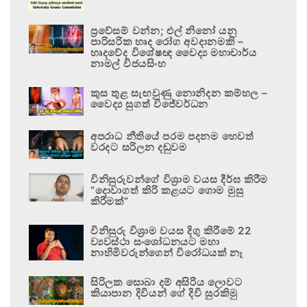
ප්‍රවේසම් වන්න; එල් නිනෝ යනු
පාරිසරික හෘද රෝග අවදානමකි –
හෘදවේද විශේෂඥ වෛද්‍ය මහාචාර්ය
නාමල් විජයසිංහ
කුස තුළ සැඟවුණු නොනිදන කම්හල –
වෛද්‍ය සුගත් විජේවර්ධන
අපරාධ නීතියේ පරම පදනම හෙවත්
වරදට සරිලන දඬුවම
විනිසුරුවන්ගේ විශ්‍රාම වයස දීර්ඝ කිරීම
“දොවාගත් කිරි කළයට ගොම මුසු
කිරීමක්”
විනිසුරු විශ්‍රාම වයස දිගු කිරීමේ 22
ව්‍යවස්ථා සංශෝධනයට මහා
නාහිමිවරුන්ගෙන් විරෝධයක් නෑ
සිරිලක සොබා දම් අසිරිය ලොවට
කියාපාන දිවියන් ගේ දිවි සුරකිමු