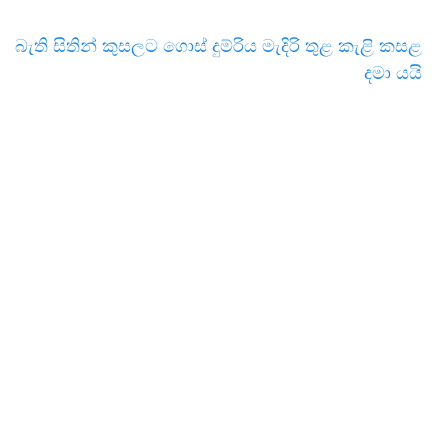
බැති සිතින් කුසලට ගොස් දුම්රිය මැදිරි තුළ කැළි කසළ
දමා යයි