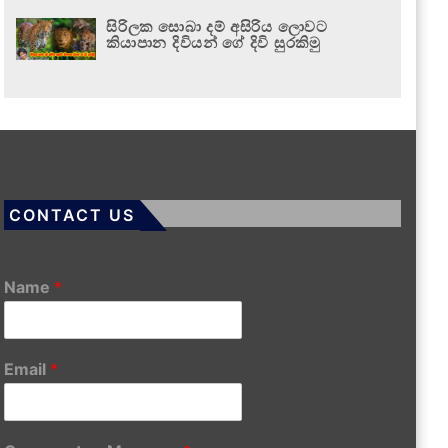
සිරිලක සොබා දම් අසිරිය ලොවට
කියාපාන දිවියන් ගේ දිවි සුරකිමු
CONTACT US
Name
*
Email
*