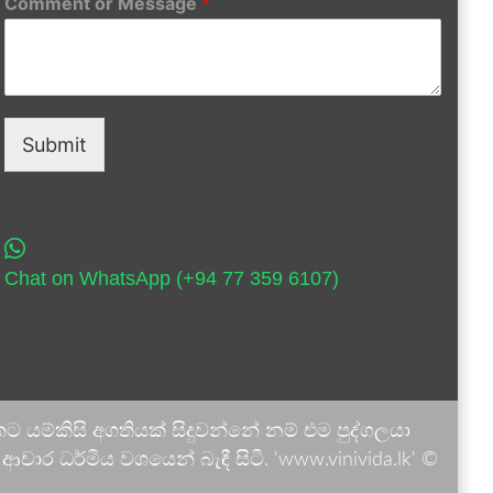
Comment or Message
*
Submit
Chat on WhatsApp (+94 77 359 6107)
 යම්කිසි අගතියක් සිදුවන්නේ නම් එම පුද්ගලයා
ාර ධර්මීය වශයෙන් බැඳී සිටී. 'www.vinivida.lk' ©