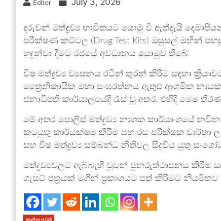
July 3, 2026
Editor
දරුවන් මත්ද්‍රව්‍ය භාවිතයට යොමු වී ඇත්දැයි දෙමා
පරීක්ෂණ කට්ටල (Drug Test Kits) ඔසුසල් මඟින් 
හඳුන්වා දීමට රජයේ අවධානය යොමුව තිබේ.
විෂ මත්ද්‍රව්‍ය ව්‍යසනය රටින් තුරන් කිරීම සඳහා ක්
ත්‍රෛනිකායික මහා සංඝරත්නය ඇතුළු ආගමික නාය
ජනාධිපති කාර්යාලයේදී රැස් වූ අතර, එහිදී මෙම තීර
මේ අතර පොලිස් මත්ද්‍රව්‍ය නාශක කාර්යාංශයේ නවීන
කටයුතු කාර්යක්ෂම කිරීම සහ රස පරීක්ෂක වාර්තා
සහ විෂ මත්ද්‍රව්‍ය සම්බන්ධ නීතිවල සිදුවිය යුතු සං
මත්ද්‍රව්‍යවලට ඇබ්බැහි වූවන් පුනරුත්ථාපනය කිර
ගැසට් පත්‍රයක් මගින් ප්‍රකාශයට පත් කිරීමට නියමිතව
කාලීන පුවත්