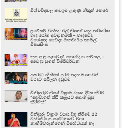
විශ්වවිද්‍යාල කඩඉම් ලකුණු නිකුත් කෙරේ
ප්‍රවේසම් වන්න; එල් නිනෝ යනු පාරිසරික
හෘද රෝග අවදානමකි – හෘදවේද
විශේෂඥ වෛද්‍ය මහාචාර්ය නාමල්
විජයසිංහ
කුස තුළ සැඟවුණු නොනිදන කම්හල –
වෛද්‍ය සුගත් විජේවර්ධන
අපරාධ නීතියේ පරම පදනම හෙවත්
වරදට සරිලන දඬුවම
විනිසුරුවන්ගේ විශ්‍රාම වයස දීර්ඝ කිරීම
“දොවාගත් කිරි කළයට ගොම මුසු
කිරීමක්”
විනිසුරු විශ්‍රාම වයස දිගු කිරීමේ 22
ව්‍යවස්ථා සංශෝධනයට මහා
නාහිමිවරුන්ගෙන් විරෝධයක් නෑ