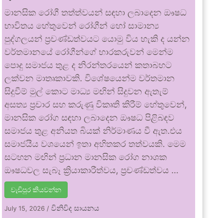
මානසික රෝගී තත්ත්වයන් සඳහා ලබාදෙන ඖෂධ
භාවිතය හේතුවෙන් රෝගීන් හෝ සාමාන්‍ය
පුද්ගලයන් ප්‍රචණ්ඩත්වයට යොමු විය හැකි ද යන්න
වර්තමානයේ රෝගීන්ගේ භාරකරුවන් මෙන්ම
පොදු සමාජය තුළ ද නිරන්තරයෙන් කතාබහට
ලක්වන මාතෘකාවකි. විශේෂයෙන්ම වර්තමාන
සිදුවීම් මුල් කොට මාධ්‍ය මඟින් සිදුවන ඇතැම්
අසත්‍ය ප්‍රචාර සහ කරුණු විකෘති කිරීම් හේතුවෙන්,
මානසික රෝග සඳහා ලබාදෙන ඖෂධ පිළිබඳව
සමාජය තුළ අනියත බියක් නිර්මාණය වී ඇත.එය
සමාජයීය වශයෙන් ඉතා අහිතකර තත්වයකි. මෙම
සටහන මඟින් ප්‍රධාන මානසික රෝග නාශක
ඖෂධවල සැබෑ ක්‍රියාකාරීත්වය, ප්‍රචණ්ඩත්වය …
වැඩිපුර කියවන්න
විනිවිද සායනය
July 15, 2026
/