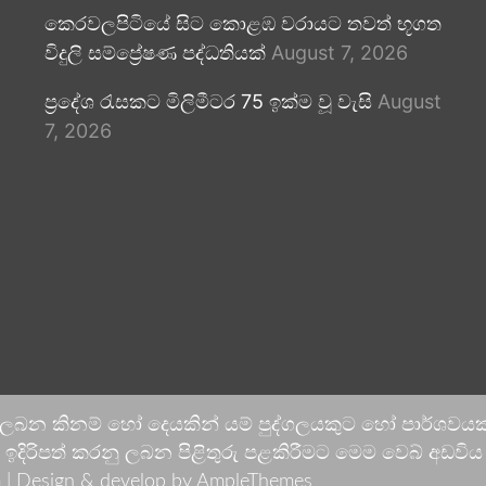
කෙරවලපිටියේ සිට කොළඹ වරායට තවත් භූගත
විදුලි සම්ප්‍රේෂණ පද්ධතියක්
August 7, 2026
ප්‍රදේශ රැසකට මිලිමීටර 75 ඉක්ම වූ වැසි
August
7, 2026
 ලබන කිනම් හෝ දෙයකින් යම් පුද්ගලයකුට හෝ පාර්ශවයකට
දිරිපත් කරනු ලබන පිළිතුරු පළකිරීමට මෙම වෙබ් අඩවිය ආච
 |
Design & develop by AmpleThemes