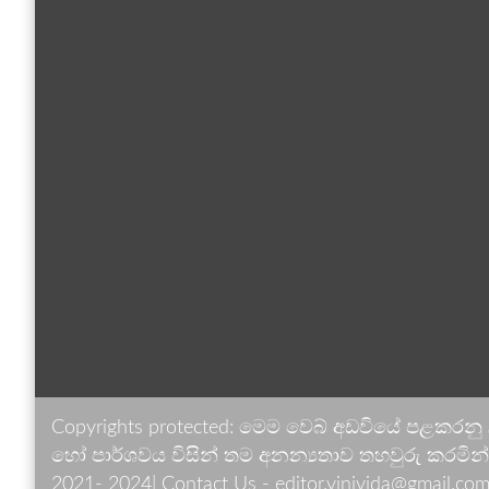
Copyrights protected: මෙම වෙබ් අඩවියේ පළකරනු
හෝ පාර්ශවය විසින් තම අනන්‍යතාව තහවුරු කරමින් ඉ
2021- 2024| Contact Us - editor.vinivida@gmail.com