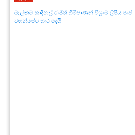
මැල්කම් කාදිනල් රංජිත් හිමිපාණන් විශ්‍රාම ලිපිය පාප්
වහන්සේට භාර දෙයි