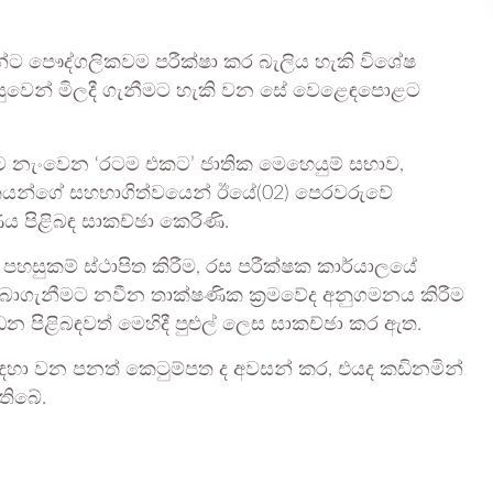
පියන්ට පෞද්ගලිකවම පරීක්ෂා කර බැලිය හැකි විශේෂ
පහසුවෙන් මිලදී ගැනීමට හැකි වන සේ වෙළෙඳපොළට
‍රියාවට නැංවෙන ‘රටම එකට’ ජාතික මෙහෙයුම් සභාව,
කයන්ගේ සහභාගිත්වයෙන් ඊයේ(02) පෙරවරුවේ
ණය පිළිබඳ සාකච්ඡා කෙරිණි.
 පහසුකම් ස්ථාපිත කිරීම, රස පරීක්ෂක කාර්යාලයේ
 ලබාගැනීමට නවීන තාක්ෂණික ක්‍රමවේද අනුගමනය කිරීම
ශෝධන පිළිබඳවත් මෙහිදී පුළුල් ලෙස සාකච්ඡා කර ඇත.
ීම සඳහා වන පනත් කෙටුම්පත ද අවසන් කර, එයද කඩිනමින්
 තිබේ.