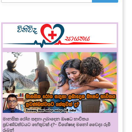
මානසික රෝග සඳහා ලබාදෙන ඖෂධ භාවිතය
ප්‍රචණ්ඩත්වයට හේතුවක් ද?- විශේෂඥ මනෝ වෛද්‍ය රූමි
රූබන්