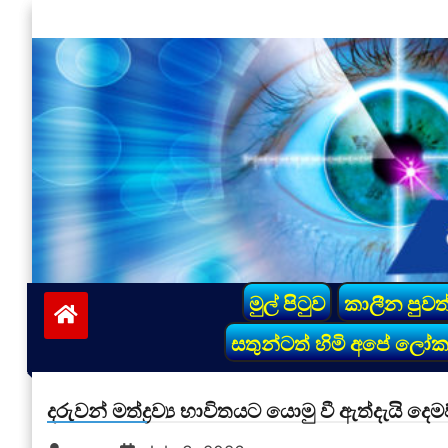
Skip
to
content
vinivida.lk
මුල් පිටුව
කාලීන පුවත
සතුන්ටත් හිමි අපේ ලෝ
දරුවන් මත්ද්‍රව්‍ය භාවිතයට යොමු වී ඇත්දැයි 