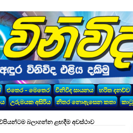
්
එතෙර - මෙතෙර
විනිවිද සායනය
හරිත දනව්ව
කය
උරුමයක අසිරිය
නිතර නොඇසෙන කතා
කාටූ
දෙමව්පියන්ටම බලාගන්න ළඟදීම අවස්ථාව