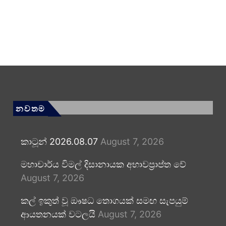
නවතම
කාටූන් 2026.08.07
August 7, 2026
මහාචාර්ය විමල් දිසානායක අභාවප්‍රාප්ත වේ
August 7, 2026
කල් ඉකුත් වූ ඖෂධ තොගයක් සමඟ සැපයුම්
ආයතනයක් වටලයි
August 7, 2026