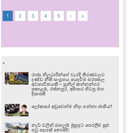
1
2
3
4
5
›
»
.
රාජ්‍ය නිලධාරීන්ගේ වැරදි තීරණවලට
දණ්ඩ නීති සංග්‍රහය යෙදවීම බරපතල
අවභාවිතයකි – සුනිල් කන්නන්ගර
කොළඹ, රත්නපුර, අම්පාර හිටපු මහ
දිසාපති
ලෝකයේ අඩුවෙන්ම නිදා ගන්නා ජාතිය?
නැව් වලින් බහලුම් මුහුදට පෙරලීම සුළු
පටු දෙයක් නොවේ