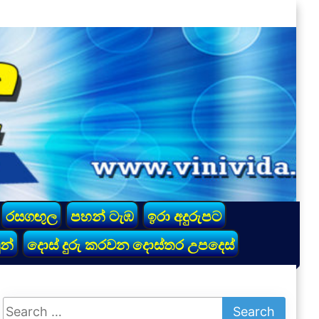
රසගඟුල
පහන් ටැඹ
ඉරා අදුරුපට
න්
දොස් දුරු කරවන දොස්තර උපදෙස්