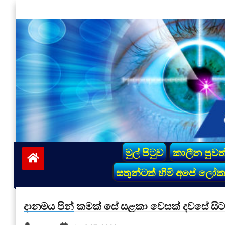
Skip
to
content
vinivida.lk
මුල් පිටුව
කාලීන පුවත
සතුන්ටත් හිමි අපේ ලෝ
දානමය පින් කමක් සේ සළකා වෙසක් දවසේ සිට ව