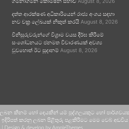
ගමනාගමන කොමිෂන් සභාව
August 8, 2026
දත්ත ආරක්ෂණ අධිකාරියෙන් රාජ්‍ය අංශය සඳහා
නව චක්‍ර ලේඛයක් නිකුත් කරයි
August 8, 2026
විනිසුරුවරුන්ගේ විශ්‍රාම වයස දීර්ඝ කිරීමේ
සංශෝධනයට ජනමත විචාරණයක් අවශ්‍ය
වුවහොත් ඊට සූදානම්
August 8, 2026
 ලබන කිනම් හෝ දෙයකින් යම් පුද්ගලයකුට හෝ පාර්ශවයකට
දිරිපත් කරනු ලබන පිළිතුරු පළකිරීමට මෙම වෙබ් අඩවිය ආච
 |
Design & develop by AmpleThemes