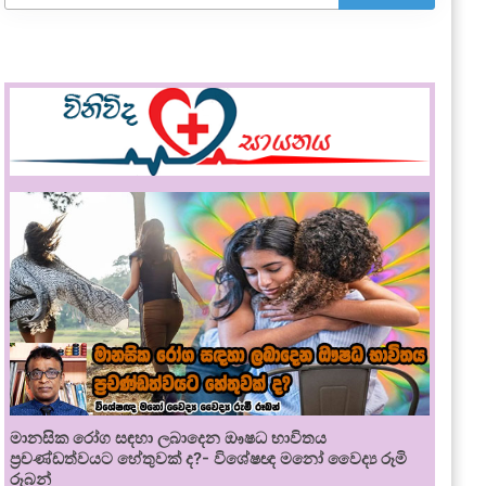
මානසික රෝග සඳහා ලබාදෙන ඖෂධ භාවිතය
ප්‍රචණ්ඩත්වයට හේතුවක් ද?- විශේෂඥ මනෝ වෛද්‍ය රූමි
රූබන්