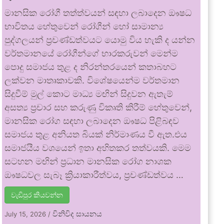
මානසික රෝගී තත්ත්වයන් සඳහා ලබාදෙන ඖෂධ
භාවිතය හේතුවෙන් රෝගීන් හෝ සාමාන්‍ය
පුද්ගලයන් ප්‍රචණ්ඩත්වයට යොමු විය හැකි ද යන්න
වර්තමානයේ රෝගීන්ගේ භාරකරුවන් මෙන්ම
පොදු සමාජය තුළ ද නිරන්තරයෙන් කතාබහට
ලක්වන මාතෘකාවකි. විශේෂයෙන්ම වර්තමාන
සිදුවීම් මුල් කොට මාධ්‍ය මඟින් සිදුවන ඇතැම්
අසත්‍ය ප්‍රචාර සහ කරුණු විකෘති කිරීම් හේතුවෙන්,
මානසික රෝග සඳහා ලබාදෙන ඖෂධ පිළිබඳව
සමාජය තුළ අනියත බියක් නිර්මාණය වී ඇත.එය
සමාජයීය වශයෙන් ඉතා අහිතකර තත්වයකි. මෙම
සටහන මඟින් ප්‍රධාන මානසික රෝග නාශක
ඖෂධවල සැබෑ ක්‍රියාකාරීත්වය, ප්‍රචණ්ඩත්වය …
වැඩිපුර කියවන්න
විනිවිද සායනය
July 15, 2026
/