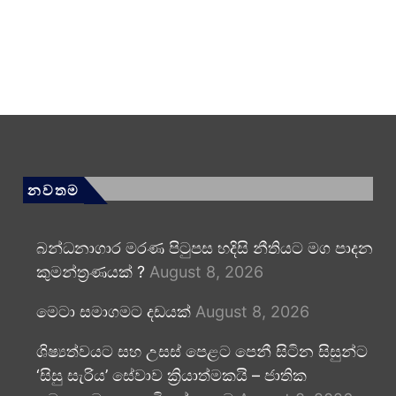
නවතම
බන්ධනාගාර මරණ පිටුපස හදිසි නීතියට මග පාදන
කුමන්ත්‍රණයක් ?
August 8, 2026
මෙටා සමාගමට දඩයක්
August 8, 2026
ශිෂ්‍යත්වයට සහ උසස් පෙළට පෙනී සිටින සිසුන්ට
‘සිසු සැරිය’ සේවාව ක්‍රියාත්මකයි – ජාතික