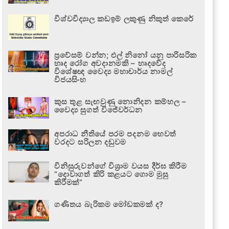
විශ්වවිද්‍යාල කඩඉම් ලකුණු නිකුත් කෙරේ
ප්‍රවේසම් වන්න; එල් නිනෝ යනු පාරිසරික
හෘද රෝග අවදානමකි – හෘදවේද
විශේෂඥ වෛද්‍ය මහාචාර්ය නාමල්
විජයසිංහ
කුස තුළ සැඟවුණු නොනිදන කම්හල –
වෛද්‍ය සුගත් විජේවර්ධන
අපරාධ නීතියේ පරම පදනම හෙවත්
වරදට සරිලන දඬුවම
විනිසුරුවන්ගේ විශ්‍රාම වයස දීර්ඝ කිරීම
“දොවාගත් කිරි කළයට ගොම මුසු
කිරීමක්”
ගණිතය බැරිකම මෝඩකමක් ද?