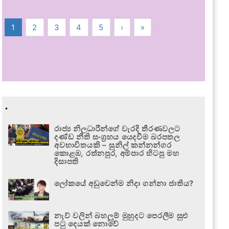
1
2
3
4
5
›
»
.
රාජ්‍ය නිලධාරීන්ගේ වැරදි තීරණවලට
දණ්ඩ නීති සංග්‍රහය යෙදවීම බරපතල
අවභාවිතයකි – සුනිල් කන්නන්ගර
කොළඹ, රත්නපුර, අම්පාර හිටපු මහ
දිසාපති
ලෝකයේ අඩුවෙන්ම නිදා ගන්නා ජාතිය?
නැව් වලින් බහලුම් මුහුදට පෙරලීම සුළු
පටු දෙයක් නොවේ