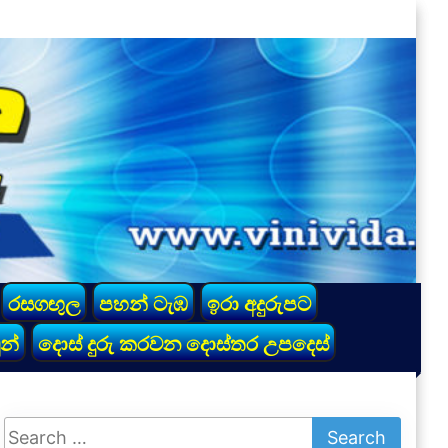
රසගඟුල
පහන් ටැඹ
ඉරා අදුරුපට
න්
දොස් දුරු කරවන දොස්තර උපදෙස්