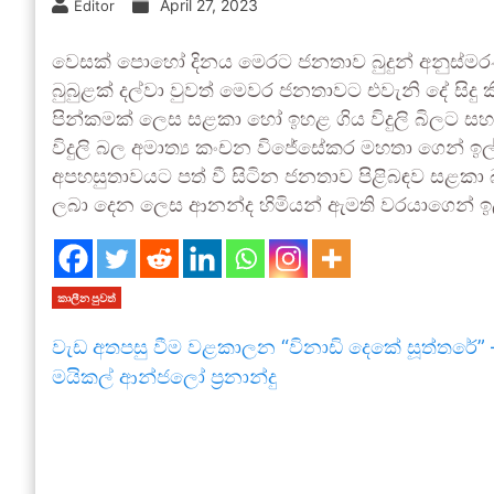
April 27, 2023
Editor
වෙසක් පොහෝ දිනය මෙරට ජනතාව බුදුන් අනුස්ම
බුබුළක් දල්වා වුවත් මෙවර ජනතාවට එවැනි දේ සිදු
පින්කමක් ලෙස සළකා හෝ ඉහළ ගිය විදුලි බිලට ස
විදුලි බල අමාත්‍ය කංචන විජේසේකර මහතා ගෙන් ඉල්ලා 
අපහසුතාවයට පත් වී සිටින ජනතාව පිළිබඳව සළක
ලබා දෙන ලෙස ආනන්ද හිමියන් ඇමති වරයාගෙන් ඉල
කාලීන පුවත්
වැඩ අතපසු වීම වළකාලන “විනාඩි දෙකේ සූත්තරේ” 
මයිකල් ආන්ජලෝ ප්‍රනාන්දු