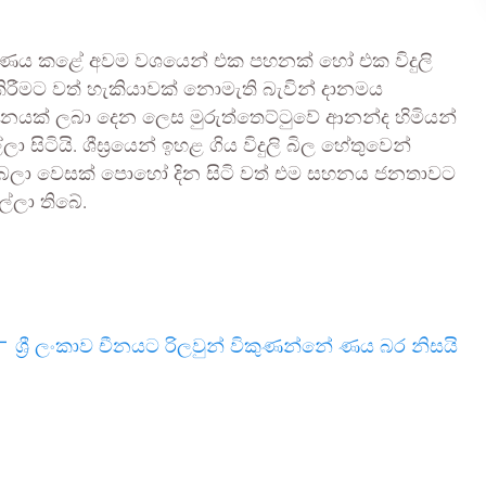
රණය කළේ අවම වශයෙන් එක පහනක් හෝ එක විදුලි
 කිරීමට වත් හැකියාවක් නොමැති බැවින් දානමය
හනයක් ලබා දෙන ලෙස මුරුත්තෙට්ටුවේ ආනන්ද හිමියන්
සිටියි. ශීඝ්‍රයෙන් ඉහළ ගිය විදුලි බිල හේතුවෙන්
ා බලා වෙසක් පොහෝ දින සිටි වත් එම සහනය ජනතාවට
්ලා තිබේ.
–
ශ්‍රී ලංකාව චීනයට රිලවුන් විකුණන්නේ ණ‍ය බර නිසයි