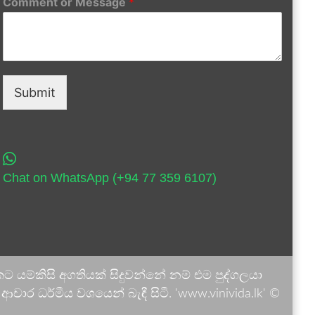
Comment or Message
*
Submit
Chat on WhatsApp (+94 77 359 6107)
 යම්කිසි අගතියක් සිදුවන්නේ නම් එම පුද්ගලයා
ාර ධර්මීය වශයෙන් බැඳී සිටී. 'www.vinivida.lk' ©