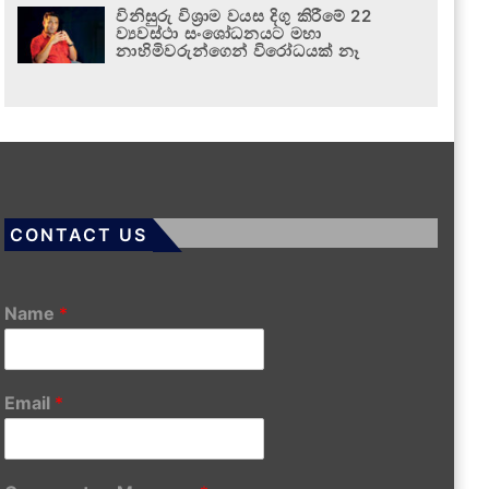
විනිසුරු විශ්‍රාම වයස දිගු කිරීමේ 22
ව්‍යවස්ථා සංශෝධනයට මහා
නාහිමිවරුන්ගෙන් විරෝධයක් නෑ
CONTACT US
Name
*
Email
*