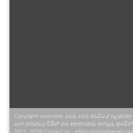
Copyrights protected: මෙම වෙබ් අඩවියේ පළකරනු
හෝ පාර්ශවය විසින් තම අනන්‍යතාව තහවුරු කරමින් ඉ
2021- 2024| Contact Us - editor.vinivida@gmail.com