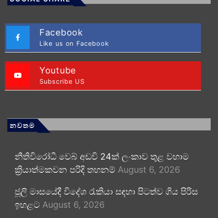
Facebook
Like us on Facebook
Youtube
Subscribe US
නවතම
නීතිවිරෝධී වෙබ් අඩවි 24ක් ලංකාව තුළ වහාම
ක්‍රියාත්මකවන පරිදි තහනම්
August 6, 2026
ජූලි මාසයේදී විදේශ රැකියා සඳහා පිටත්ව ගිය පිරිස
ඉහළට
August 6, 2026