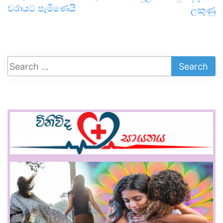
වරායට පැමිණෙයි
ලකුණු