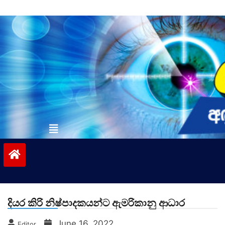
Skip
to
content
vinivida.lk
දියර කිරි නිෂ්පාදකයන්ට ඇමරිකානු ආධාර
June 16, 2022
Editor