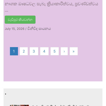
නාශක ඖෂධවල සැබෑ ක්‍රියාකාරීත්වය, ප්‍රචණ්ඩත්වය
…
වැඩිපුර කියවන්න
විනිවිද සායනය
July 15, 2026
/
1
2
3
4
5
›
»
.