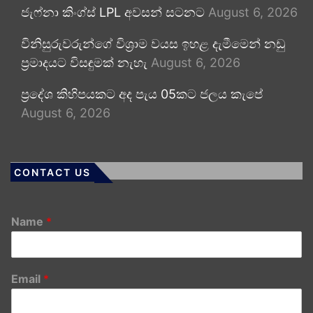
ජැෆ්නා කිංග්ස් LPL අවසන් සටනට
August 6, 2026
විනිසුරුවරුන්ගේ විශ්‍රාම වයස ඉහළ දැමීමෙන් නඩු
ප්‍රමාදයට විසඳුමක් නැහැ
August 6, 2026
ප්‍රදේශ කිහිපයකට අද පැය 05කට ජලය කැපේ
August 6, 2026
CONTACT US
Name
*
Email
*