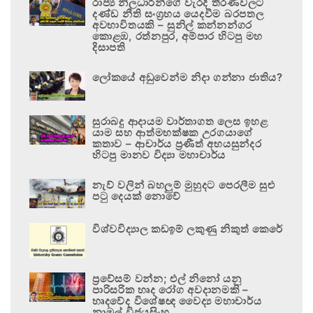
රාජ්‍ය නිලධාරීන්ගේ වැරදි තීරණවලට
දණ්ඩ නීති සංග්‍රහය යෙදවීම බරපතල
අවභාවිතයකි – සුනිල් කන්නන්ගර
කොළඹ, රත්නපුර, අම්පාර හිටපු මහ
දිසාපති
ලෝකයේ අඩුවෙන්ම නිදා ගන්නා ජාතිය?
සුරාබදු ආදායම වාර්තාගත ලෙස ඉහළ
යාම සහ ආත්මභක්ෂක උරගයාගේ
කතාව – ආචාර්ය ප්‍රණීත් අභයසුන්දර
හිටපු මානව විද්‍යා මහාචාර්ය
නැව් වලින් බහලුම් මුහුදට පෙරලීම සුළු
පටු දෙයක් නොවේ
විශ්වවිද්‍යාල කඩඉම් ලකුණු නිකුත් කෙරේ
ප්‍රවේසම් වන්න; එල් නිනෝ යනු
පාරිසරික හෘද රෝග අවදානමකි –
හෘදවේද විශේෂඥ වෛද්‍ය මහාචාර්ය
නාමල් විජයසිංහ