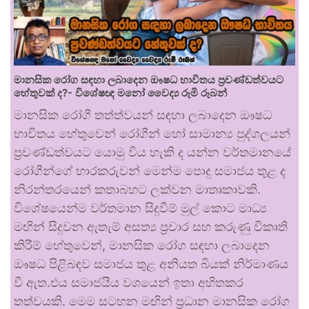
මානසික රෝග සඳහා ලබාදෙන ඖෂධ භාවිතය ප්‍රචණ්ඩත්වයට
හේතුවක් ද?- විශේෂඥ මනෝ වෛද්‍ය රූමි රූබන්
මානසික රෝගී තත්ත්වයන් සඳහා ලබාදෙන ඖෂධ
භාවිතය හේතුවෙන් රෝගීන් හෝ සාමාන්‍ය පුද්ගලයන්
ප්‍රචණ්ඩත්වයට යොමු විය හැකි ද යන්න වර්තමානයේ
රෝගීන්ගේ භාරකරුවන් මෙන්ම පොදු සමාජය තුළ ද
නිරන්තරයෙන් කතාබහට ලක්වන මාතෘකාවකි.
විශේෂයෙන්ම වර්තමාන සිදුවීම් මුල් කොට මාධ්‍ය
මඟින් සිදුවන ඇතැම් අසත්‍ය ප්‍රචාර සහ කරුණු විකෘති
කිරීම් හේතුවෙන්, මානසික රෝග සඳහා ලබාදෙන
ඖෂධ පිළිබඳව සමාජය තුළ අනියත බියක් නිර්මාණය
වී ඇත.එය සමාජයීය වශයෙන් ඉතා අහිතකර
තත්වයකි. මෙම සටහන මඟින් ප්‍රධාන මානසික රෝග