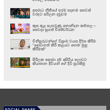
අපරාධ නීතියේ පරම පදනම හෙවත්
වරදට සරිලන දඬුවම
කුස තුළ සැඟවුණු නොනිදන කම්හල –
වෛද්‍ය සුගත් විජේවර්ධන
විනිසුරුවන්ගේ විශ්‍රාම වයස දීර්ඝ කිරීම
“දොවාගත් කිරි කළයට ගොම මුසු
කිරීමක්”
සිරිලක සොබා දම් අසිරිය ලොවට
කියාපාන දිවියන් ගේ දිවි සුරකිමු
SOCIAL SHARE