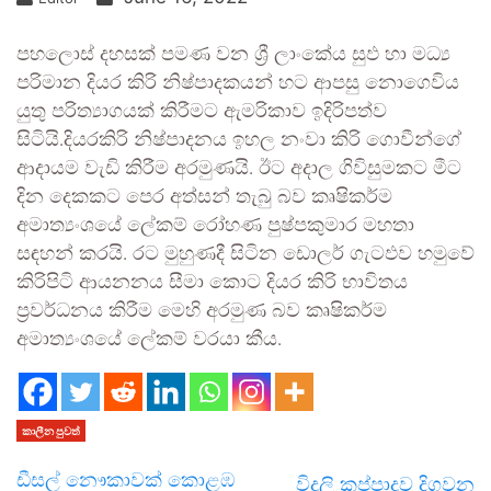
පහලොස් දහසක් පමණ වන ශ්‍රී ලාංකේය සුඵ හා මධ්‍ය
පරිමාන දියර කිරි නිෂ්පාදකයන් හට ආපසු නොගෙවිය
යුතු පරිත්‍යාගයක් කිරීමට ඇමරිකාව ඉදිරිපත්ව
සිටියි.දියරකිරි නිෂ්පාදනය ඉහල නංවා කිරි ගොවීන්ගේ
ආදායම වැඩි කිරීම අරමුණයි. ඊට අදාල ගිවිසුමකට මීට
දින දෙකකට පෙර අත්සන් තැබු බව කෘෂිකර්ම
අමාත්‍යංශයේ ලේකම් රෝහණ පුෂ්පකුමාර මහතා
සඳහන් කරයි. රට මුහුණදී සිටින ඩොලර් ගැටඵව හමුවේ
කිරිපිටි ආයනනය සීමා කොට දියර කිරි භාවිතය
ප්‍රවර්ධනය කිරීම මෙහි අරමුණ බව කෘෂිකර්ම
අමාත්‍යංශයේ ලේකම් වරයා කීය.
කාලීන පුවත්
ඩීසල් නෞකාවක් කොළඹ
විදුලි කප්පාදුව දිගුවන