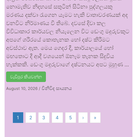
නොමැතිව නිදහසේ සතුටින් සිටිනා පුද්ගලයකු
මරණය දක්වා රැගෙන යෑමට හැකි වාතාවරණයක් අද
වනවිට නිර්මාණය වී තිබේ. දවසේ දිවා කල
විවිධාකාර කාර්යවල නියැලෙන විට ඩෙංගු මදුරුවකුට
අපගේ ශරීරයේ කොතැනක හෝ දෂ්ට කිරීමට
අවස්ථාව ඇත. මෙය ගෙදර දී, කාර්යාලයේ හෝ
මඟතොට දී ආදී වශයෙන් ඕනෑම තැනක සිදුවිය
හැක්කකි. ඩෙංගු මදුරුවාගේ දෂ්ටනයට අපට මුහුණ …
වැඩිපුර කියවන්න
විනිවිද සායනය
August 10, 2026
/
1
2
3
4
5
›
»