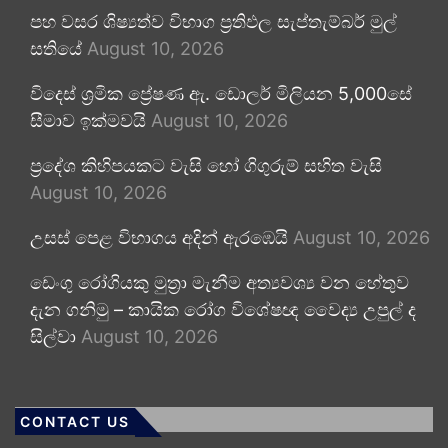
පහ වසර ශිෂ්‍යත්ව විභාග ප්‍රතිඵල සැප්තැම්බර් මුල්
සතියේ
August 10, 2026
විදෙස් ශ්‍රමික ප්‍රේෂණ ඇ. ඩොලර් මිලියන 5,000සේ
සීමාව ඉක්මවයි
August 10, 2026
ප්‍රදේශ කිහිපයකට වැසි හෝ ගිගුරුම් සහිත වැසි
August 10, 2026
උසස් පෙළ විභාගය අදින් ඇරඹෙයි
August 10, 2026
ඩෙංගු රෝගියකු ⁣මුත්‍රා මැනීම අත්‍යවශ්‍ය වන හේතුව
දැන ගනිමු – කායික රෝග විශේෂඥ වෛද්‍ය උපුල් ද
සිල්වා
August 10, 2026
CONTACT US