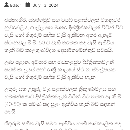
July 13, 2024
Editor
බස්නාහිර, සබරගමුව සහ වයඹ පළාත්වලත් මහනුවර,
නුවරඑළිය, ගාල්ල සහ මාතර දිස්ත්‍රික්කවලත් විටින් විට
වැසි හෝ ගිගුරුම් සහිත වැසි ඇතිවන අතර ඇතැම්
ස්ථානවල මි.මී. 50 ට වැඩි තරමක තද වැසි ඇතිවිය
හැකි බව කාලගුණවිද්‍යා දෙපාර්තමේන්තුව පවසයි.
ඌව පළාත, අම්පාර සහ මඩකළපුව දිස්ත්‍රික්කවලත්
සවස් කාලයේ හෝ රාත්‍රී කාලයේ ස්ථාන ස්වල්පයක
වැසි හෝ ගිගුරුම් සහිත වැසි ඇතිවිය හැක.
උතුරු සහ උතුරු-මැද පළාත්වලත් ත්‍රිකුණාමලය සහ
හම්බන්තොට දිස්ත්‍රික්කවලත් විටින් විට හමන පැ.කි.මී.
(40-50) ක පමණ තද සුළං ඇතිවිය හැකි බව සඳහන්
වෙයි.
ගිගුරුම් සහිත වැසි සමග ඇතිවිය හැකි තාවකාලික තද