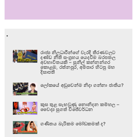
.
රාජ්‍ය නිලධාරීන්ගේ වැරදි තීරණවලට
දණ්ඩ නීති සංග්‍රහය යෙදවීම බරපතල
අවභාවිතයකි – සුනිල් කන්නන්ගර
කොළඹ, රත්නපුර, අම්පාර හිටපු මහ
දිසාපති
ලෝකයේ අඩුවෙන්ම නිදා ගන්නා ජාතිය?
කුස තුළ සැඟවුණු නොනිදන කම්හල –
වෛද්‍ය සුගත් විජේවර්ධන
ගණිතය බැරිකම මෝඩකමක් ද?