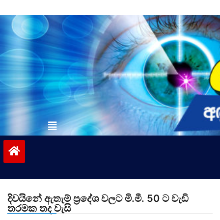
Skip
to
content
vinivida.lk
දිවයිනේ ඇතැම් ප්‍රදේශ වලට මි.මී. 50 ට වැඩි
තරමක තද වැසි