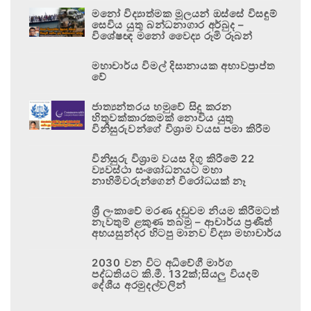
මනෝ විද්‍යාත්මක මූලයන් ඔස්සේ විසඳුම්
සෙවිය යුතු බන්ධනාගාර අර්බුද –
විශේෂඥ මනෝ වෛද්‍ය රූමි රූබන්
මහාචාර්ය විමල් දිසානායක අභාවප්‍රාප්ත
වේ
ජාත්‍යන්තරය හමුවේ සිදු කරන
හිතුවක්කාරකමක් නොවිය යුතු
විනිසුරුවන්ගේ විශ්‍රාම වයස පමා කිරීම
විනිසුරු විශ්‍රාම වයස දිගු කිරීමේ 22
ව්‍යවස්ථා සංශෝධනයට මහා
නාහිමිවරුන්ගෙන් විරෝධයක් නෑ
ශ්‍රී ලංකාවේ මරණ දඬුවම නියම කිරීමටත්
නැවතුම් ළකුණ තබමු – ආචාර්ය ප්‍රණීත්
අභයසුන්දර හිටපු මානව විද්‍යා මහාචාර්ය
2030 වන විට අධිවේගී මාර්ග
පද්ධතියට කි.මී. 132ක්;සියලු වියදම්
දේශීය අරමුදල්වලින්