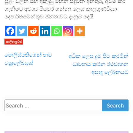
සුළං වලින් සහ අකුණු මඟින් සිදුවන අනතුරු අවම කර
ගැනීමට අවශ්‍ය පියවර ගන්නා ලෙස කාලගුණවිද්‍යා
දෙපාර්තමේන්තුව ජනතාවට දැනුම් දෙයි.
කාලීන පුවත්
පොලිස්පතිගෙන් නව
අධික ලෙස දුම පිට කරමින්
චක්‍රලේඛයක්
ධාවනය කරන රථවාහන
අසාදු ලේඛනයට