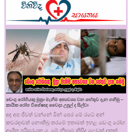
ඩෙංගු රෝගියකු ⁣මුත්‍රා මැනීම අත්‍යවශ්‍ය වන හේතුව දැන ගනිමු –
කායික රෝග විශේෂඥ වෛද්‍ය උපුල් ද සිල්වා
අද අප ජීවත් වන්නේ මින් පෙර මේ රටේ අන්
කවරදාවත් නොතිබූ තරමේ ඉතාමත් ඉහළ ඩෙංගු රෝග
ආශ්‍රිත පරිසරයක ය. මේ නිසාම කිසිදු ලෙඩක් දුකක්