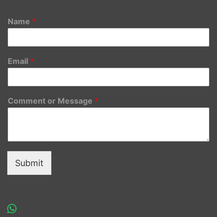
Name
*
Email
*
Comment or Message
*
Submit