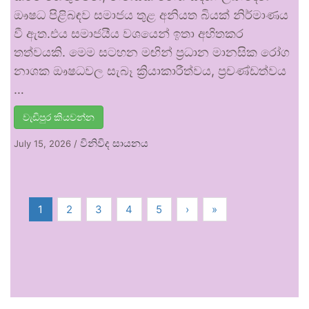
ඖෂධ පිළිබඳව සමාජය තුළ අනියත බියක් නිර්මාණය
වී ඇත.එය සමාජයීය වශයෙන් ඉතා අහිතකර
තත්වයකි. මෙම සටහන මඟින් ප්‍රධාන මානසික රෝග
නාශක ඖෂධවල සැබෑ ක්‍රියාකාරීත්වය, ප්‍රචණ්ඩත්වය
…
වැඩිපුර කියවන්න
විනිවිද සායනය
July 15, 2026
/
1
2
3
4
5
›
»