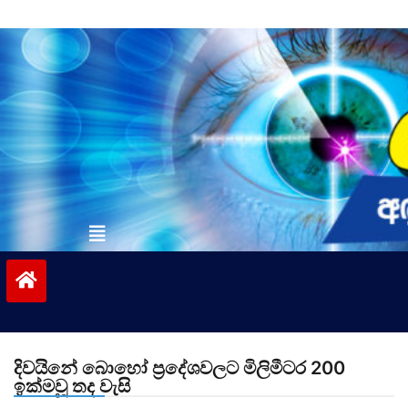
Skip
to
content
vinivida.lk
දිවයිනේ බොහෝ ප්‍රදේශවලට මිලිමීටර 200
ඉක්මවූ තද වැසි