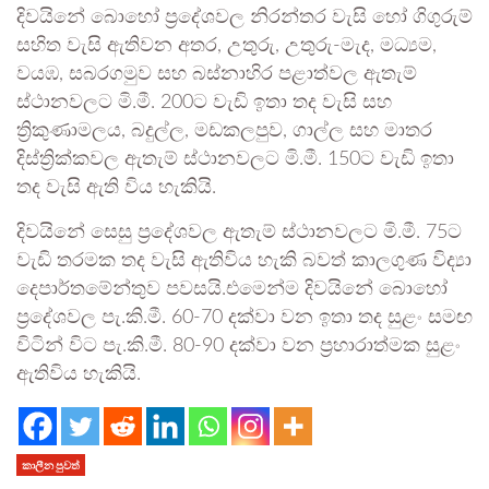
දිවයිනේ බොහෝ ප්‍රදේශවල නිරන්තර වැසි හෝ ගිගුරුම්
සහිත වැසි ඇතිවන අතර, උතුරු, උතුරු-මැද, මධ්‍යම,
වයඹ, සබරගමුව සහ බස්නාහිර පළාත්වල ඇතැම්
ස්ථානවලට මි.මී. 200ට වැඩි ඉතා තද වැසි සහ
ත්‍රිකුණාමලය, බදුල්ල, මඩකලපුව, ගාල්ල සහ මාතර
දිස්ත්‍රික්කවල ඇතැම් ස්ථානවලට මි.මී. 150ට වැඩි ඉතා
තද වැසි ඇති විය හැකියි.
දිවයිනේ සෙසු ප්‍රදේශවල ඇතැම් ස්ථානවලට මි.මී. 75ට
වැඩි තරමක තද වැසි ඇතිවිය හැකි බවත් කාලගුණ විද්‍යා
දෙපාර්තමේන්තුව පවසයි.එමෙන්ම දිවයිනේ බොහෝ
ප්‍රදේශවල පැ.කි.මී. 60-70 දක්වා වන ඉතා තද සුළං සමඟ
විටින් විට පැ.කි.මී. 80-90 දක්වා වන ප්‍රහාරාත්මක සුළං
ඇතිවිය හැකියි.
කාලීන පුවත්