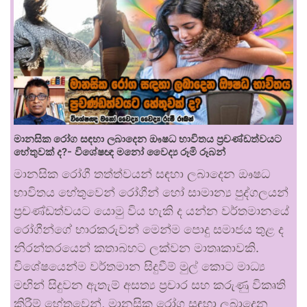
මානසික රෝග සඳහා ලබාදෙන ඖෂධ භාවිතය ප්‍රචණ්ඩත්වයට
හේතුවක් ද?- විශේෂඥ මනෝ වෛද්‍ය රූමි රූබන්
මානසික රෝගී තත්ත්වයන් සඳහා ලබාදෙන ඖෂධ
භාවිතය හේතුවෙන් රෝගීන් හෝ සාමාන්‍ය පුද්ගලයන්
ප්‍රචණ්ඩත්වයට යොමු විය හැකි ද යන්න වර්තමානයේ
රෝගීන්ගේ භාරකරුවන් මෙන්ම පොදු සමාජය තුළ ද
නිරන්තරයෙන් කතාබහට ලක්වන මාතෘකාවකි.
විශේෂයෙන්ම වර්තමාන සිදුවීම් මුල් කොට මාධ්‍ය
මඟින් සිදුවන ඇතැම් අසත්‍ය ප්‍රචාර සහ කරුණු විකෘති
කිරීම් හේතුවෙන්, මානසික රෝග සඳහා ලබාදෙන