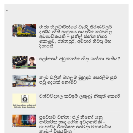
.
රාජ්‍ය නිලධාරීන්ගේ වැරදි තීරණවලට
දණ්ඩ නීති සංග්‍රහය යෙදවීම බරපතල
අවභාවිතයකි – සුනිල් කන්නන්ගර
කොළඹ, රත්නපුර, අම්පාර හිටපු මහ
දිසාපති
ලෝකයේ අඩුවෙන්ම නිදා ගන්නා ජාතිය?
නැව් වලින් බහලුම් මුහුදට පෙරලීම සුළු
පටු දෙයක් නොවේ
විශ්වවිද්‍යාල කඩඉම් ලකුණු නිකුත් කෙරේ
ප්‍රවේසම් වන්න; එල් නිනෝ යනු
පාරිසරික හෘද රෝග අවදානමකි –
හෘදවේද විශේෂඥ වෛද්‍ය මහාචාර්ය
නාමල් විජයසිංහ