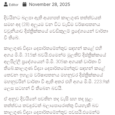
November 28, 2025
Editor
දිවයිනට බලපා ඇති අයහපත් කාලගුණ තත්ත්වයත්
සමඟ අද (28) අලුයම වන විට වැඩිම වර්ෂාපතනය
වවුනියාව දිස්ත්‍රික්කයේ වෙඩිකුලම් ප්‍රදේශයෙන් වාර්තා
වී තිබේ.
කාලගුණ විද්‍යා දෙපාර්තමේන්තුව සඳහන් කළේ එහි
අගය මි.මී. 315ක් බවයි.එමෙන්ම මුලතිව් දිස්ත්‍රික්කයේ
අලපිල්ලි ප්‍රදේශයෙන් මි.මී. 305ක අගයක් වාර්තා වී
තිබේ.කාලගුණ විද්‍යා දෙපාර්තමේන්තුව සඳහන් කළේ
තෙවන ඉහළම වර්ෂාපතනය මහනුවර දිස්ත්‍රික්කයේ
මහනුවරින් වාර්තා වී ඇති අතර එහි අගය මී.මී. 223.9ක්
ලෙස සටහන් වී තිබෙන බවයි.
ඒ අනුව දිවයිනේ පවතින තද වැසි සහ තද සුළං
තත්ත්වය තවදුරටත් බලාපොරොත්තු වියහැකි බව
කාලගුණ විද්‍යා දෙපාර්තමේන්තුව පවසයි.එමෙන්ම