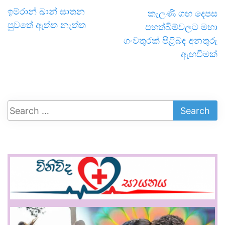
ඉම්රාන් ඛාන් ඝාතන
කැලණි ගඟ දෙපස
පුවතේ ඇත්ත නැත්ත
පහත්බිම්වලට මහා
ගංවතුරක් පිළිබඳ අනතුරු
ඇඟවීමක්