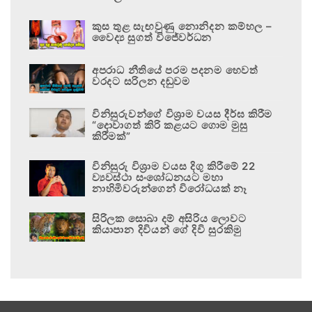
කුස තුළ සැඟවුණු නොනිදන කම්හල –
වෛද්‍ය සුගත් විජේවර්ධන
අපරාධ නීතියේ පරම පදනම හෙවත්
වරදට සරිලන දඬුවම
විනිසුරුවන්ගේ විශ්‍රාම වයස දීර්ඝ කිරීම
“දොවාගත් කිරි කළයට ගොම මුසු
කිරීමක්”
විනිසුරු විශ්‍රාම වයස දිගු කිරීමේ 22
ව්‍යවස්ථා සංශෝධනයට මහා
නාහිමිවරුන්ගෙන් විරෝධයක් නෑ
සිරිලක සොබා දම් අසිරිය ලොවට
කියාපාන දිවියන් ගේ දිවි සුරකිමු