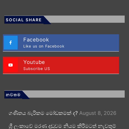
SOCIAL SHARE
Facebook
Like us on Facebook
Youtube
Subscribe US
නවතම
ගණිතය බැරිකම මෝඩකමක් ද?
August 8, 2026
ශ්‍රී ලංකාවේ මරණ දඬුවම නියම කිරීමටත් නැවතුම්