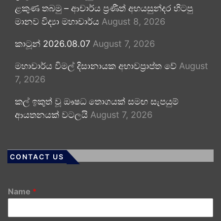
ළකුණ තබමු – ආචාර්ය ප්‍රණීත් අභයසුන්දර හිටපු
මානව විද්‍යා මහාචාර්ය
August 8, 2026
කාටූන් 2026.08.07
August 7, 2026
මහාචාර්ය විමල් දිසානායක අභාවප්‍රාප්ත වේ
August
7, 2026
කල් ඉකුත් වූ ඖෂධ තොගයක් සමඟ සැපයුම්
ආයතනයක් වටලයි
August 7, 2026
CONTACT US
Name
*