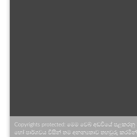
Copyrights protected: මෙම වෙබ් අඩවියේ පළකරනු
හෝ පාර්ශවය විසින් තම අනන්‍යතාව තහවුරු කරමින් ඉ