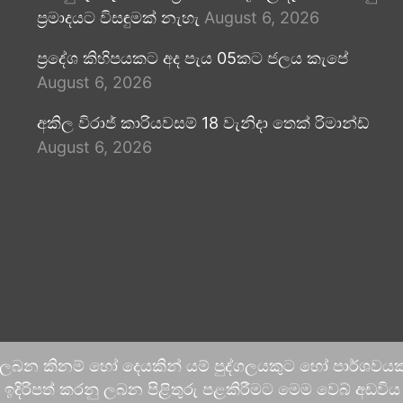
ප්‍රමාදයට විසඳුමක් නැහැ
August 6, 2026
ප්‍රදේශ කිහිපයකට අද පැය 05කට ජලය කැපේ
August 6, 2026
අකිල විරාජ් කාරියවසම් 18 වැනිදා තෙක් රිමාන්ඩ්
August 6, 2026
 ලබන කිනම් හෝ දෙයකින් යම් පුද්ගලයකුට හෝ පාර්ශවයකට
දිරිපත් කරනු ලබන පිළිතුරු පළකිරීමට මෙම වෙබ් අඩවිය ආච