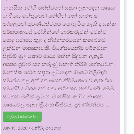
මානසික රෝගී තත්ත්වයන් සඳහා ලබාදෙන ඖෂධ
භාවිතය හේතුවෙන් රෝගීන් හෝ සාමාන්‍ය
පුද්ගලයන් ප්‍රචණ්ඩත්වයට යොමු විය හැකි ද යන්න
වර්තමානයේ රෝගීන්ගේ භාරකරුවන් මෙන්ම
පොදු සමාජය තුළ ද නිරන්තරයෙන් කතාබහට
ලක්වන මාතෘකාවකි. විශේෂයෙන්ම වර්තමාන
සිදුවීම් මුල් කොට මාධ්‍ය මඟින් සිදුවන ඇතැම්
අසත්‍ය ප්‍රචාර සහ කරුණු විකෘති කිරීම් හේතුවෙන්,
මානසික රෝග සඳහා ලබාදෙන ඖෂධ පිළිබඳව
සමාජය තුළ අනියත බියක් නිර්මාණය වී ඇත.එය
සමාජයීය වශයෙන් ඉතා අහිතකර තත්වයකි. මෙම
සටහන මඟින් ප්‍රධාන මානසික රෝග නාශක
ඖෂධවල සැබෑ ක්‍රියාකාරීත්වය, ප්‍රචණ්ඩත්වය …
වැඩිපුර කියවන්න
විනිවිද සායනය
July 15, 2026
/