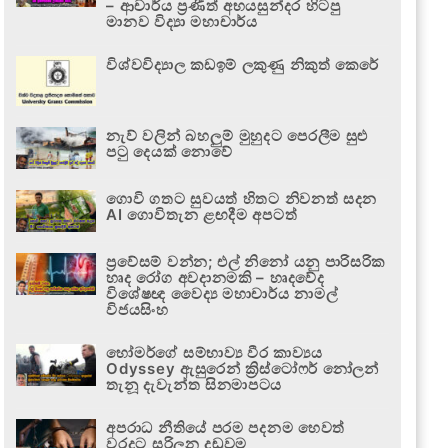
– ආචාර්ය ප්‍රණීත් අභයසුන්දර හිටපු
මානව විද්‍යා මහාචාර්ය
විශ්වවිද්‍යාල කඩඉම් ලකුණු නිකුත් කෙරේ
නැව් වලින් බහලුම් මුහුදට පෙරලීම සුළු
පටු දෙයක් නොවේ
ගොවි ගතට සුවයත් හිතට නිවනත් සදන
AI ගොවිතැන ළඟදීම අපටත්
ප්‍රවේසම් වන්න; එල් නිනෝ යනු පාරිසරික
හෘද රෝග අවදානමකි – හෘදවේද
විශේෂඥ වෛද්‍ය මහාචාර්ය නාමල්
විජයසිංහ
හෝමර්ගේ සම්භාව්‍ය වීර කාව්‍යය
Odyssey ඇසුරෙන් ක්‍රිස්ටෝෆර් නෝලන්
තැනූ දැවැන්ත සිනමාපටය
අපරාධ නීතියේ පරම පදනම හෙවත්
වරදට සරිලන දඬුවම