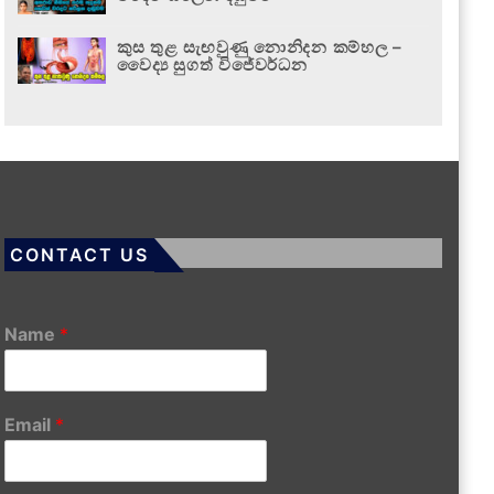
කුස තුළ සැඟවුණු නොනිදන කම්හල –
වෛද්‍ය සුගත් විජේවර්ධන
CONTACT US
Name
*
Email
*