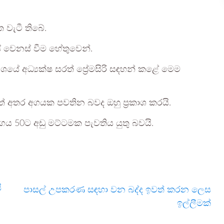
වැටී තිබේ.
යේ වෙනස් වීම හේතුවෙන්.
ේ අධ්‍යක්ෂ සරත් ප්‍රේමසිරි සඳහන් කළේ මෙම
0ත් අතර අගයක පවතින බවද ඔහු ප්‍රකාශ කරයි.
අගය 50ට අඩු මට්ටමක පැවතිය යුතු බවයි.
ි
පාසල් උපකරණ සඳහා වන බද්ද ඉවත් කරන ලෙස
ඉල්ලීමක්