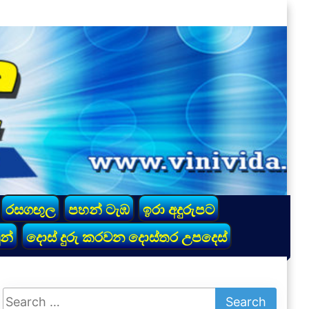
රසගඟුල
පහන් ටැඹ
ඉරා අදුරුපට
න්
දොස් දුරු කරවන දොස්තර උපදෙස්