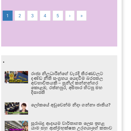
1
2
3
4
5
›
»
.
රාජ්‍ය නිලධාරීන්ගේ වැරදි තීරණවලට
දණ්ඩ නීති සංග්‍රහය යෙදවීම බරපතල
අවභාවිතයකි – සුනිල් කන්නන්ගර
කොළඹ, රත්නපුර, අම්පාර හිටපු මහ
දිසාපති
ලෝකයේ අඩුවෙන්ම නිදා ගන්නා ජාතිය?
සුරාබදු ආදායම වාර්තාගත ලෙස ඉහළ
යාම සහ ආත්මභක්ෂක උරගයාගේ කතාව