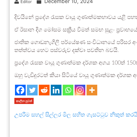
December 10, 2024
Editor
දිවයිනේ ප්‍රදේශ රැසක වායූ ගුණාත්මකභාවය යළි පහත 
ඒ ඊසාන දිග මෝසම සක්‍රීය වීමත් සමඟ සුළං ප්‍රවාහ
ජාතික ගොඩනැගිලි පර්යේෂණ සංවිධානයේ පරිසර අංශය
තත්ත්වය හෙට පස්වරුව දක්වා පවතින බවයි.
ප්‍රදේශ රැසක වායූ ගුණාත්මක දර්ශක අගය 100ත් 15
ඔහු වැඩිදුරටත් කියා සිටියේ වායූ ගුණාත්මක දර්ශක 
කාලීන පුවත්
උපරිම සහල් සිල්ලර මිල සහිත ගැසට්ටුව නිකුත් කරය