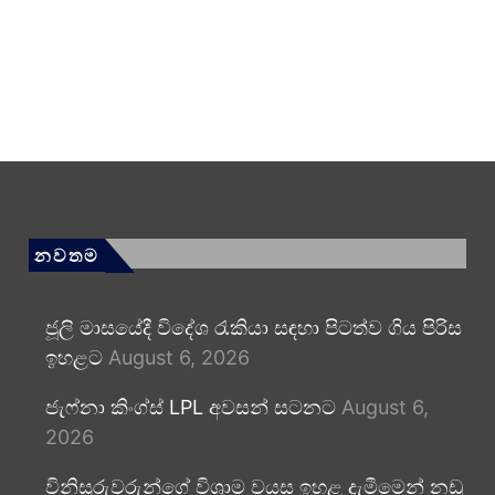
නවතම
ජූලි මාසයේදී විදේශ රැකියා සඳහා පිටත්ව ගිය පිරිස
ඉහළට
August 6, 2026
ජැෆ්නා කිංග්ස් LPL අවසන් සටනට
August 6,
2026
විනිසුරුවරුන්ගේ විශ්‍රාම වයස ඉහළ දැමීමෙන් නඩු