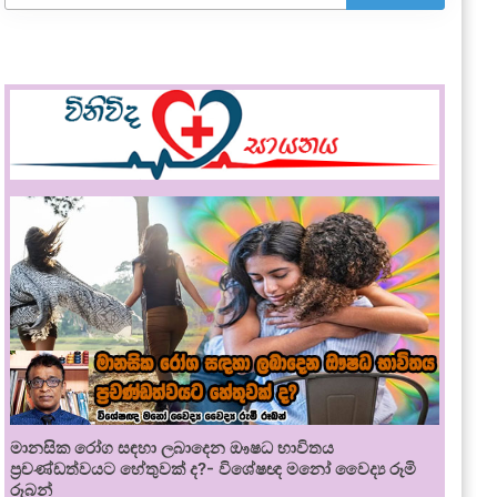
මානසික රෝග සඳහා ලබාදෙන ඖෂධ භාවිතය
ප්‍රචණ්ඩත්වයට හේතුවක් ද?- විශේෂඥ මනෝ වෛද්‍ය රූමි
රූබන්