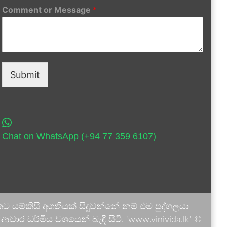
Comment or Message
*
Submit
Chat on WhatsApp (+94 77 359 6107)
 යම්කිසි අගතියක් සිදුවන්නේ නම් එම පුද්ගලයා
ාර ධර්මීය වශයෙන් බැඳී සිටී. 'www.vinivida.lk' ©