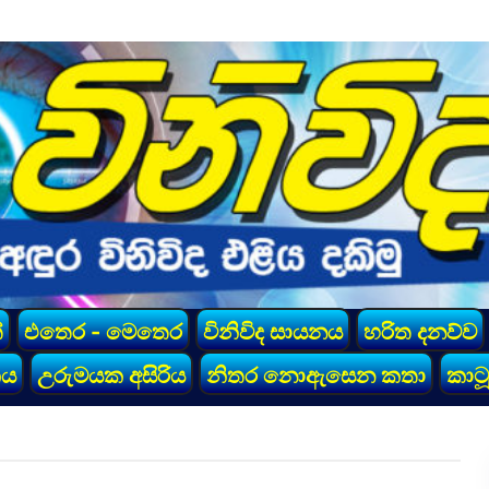
්
එතෙර - මෙතෙර
විනිවිද සායනය
හරිත දනව්ව
කය
උරුමයක අසිරිය
නිතර නොඇසෙන කතා
කාටූ