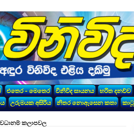
්
එතෙර - මෙතෙර
විනිවිද සායනය
හරිත දනව්ව
කය
උරුමයක අසිරිය
නිතර නොඇසෙන කතා
කාටූ
ධි අවධානම් කලාපවල