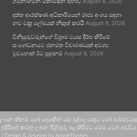
ගමනාගමන කොමිෂන් සභාව
August 8, 2026
දත්ත ආරක්ෂණ අධිකාරියෙන් රාජ්‍ය අංශය සඳහා
නව චක්‍ර ලේඛයක් නිකුත් කරයි
August 8, 2026
විනිසුරුවරුන්ගේ විශ්‍රාම වයස දීර්ඝ කිරීමේ
සංශෝධනයට ජනමත විචාරණයක් අවශ්‍ය
වුවහොත් ඊට සූදානම්
August 8, 2026
 ලබන කිනම් හෝ දෙයකින් යම් පුද්ගලයකුට හෝ පාර්ශවයකට
දිරිපත් කරනු ලබන පිළිතුරු පළකිරීමට මෙම වෙබ් අඩවිය ආච
 |
Design & develop by AmpleThemes