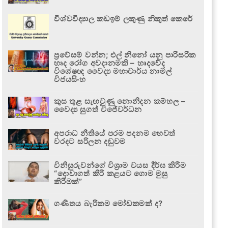
විශ්වවිද්‍යාල කඩඉම් ලකුණු නිකුත් කෙරේ
ප්‍රවේසම් වන්න; එල් නිනෝ යනු පාරිසරික
හෘද රෝග අවදානමකි – හෘදවේද
විශේෂඥ වෛද්‍ය මහාචාර්ය නාමල්
විජයසිංහ
කුස තුළ සැඟවුණු නොනිදන කම්හල –
වෛද්‍ය සුගත් විජේවර්ධන
අපරාධ නීතියේ පරම පදනම හෙවත්
වරදට සරිලන දඬුවම
විනිසුරුවන්ගේ විශ්‍රාම වයස දීර්ඝ කිරීම
“දොවාගත් කිරි කළයට ගොම මුසු
කිරීමක්”
ගණිතය බැරිකම මෝඩකමක් ද?