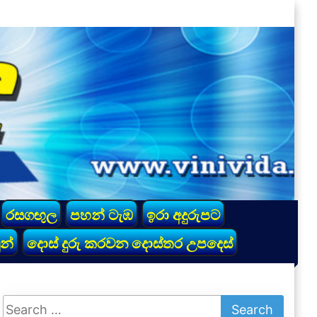
රසගඟුල
පහන් ටැඹ
ඉරා අදුරුපට
න්
දොස් දුරු කරවන දොස්තර උපදෙස්