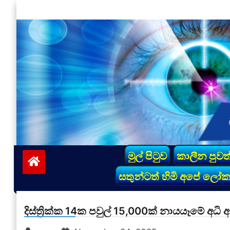
Skip
to
content
vinivida.lk
මුල් පිටුව
කාලීන පුවත
සතුන්ටත් හිමි අපේ ලෝ
දිස්ත්‍රික්ක 14ක පවුල් 15,000ක් නායයෑමේ අ