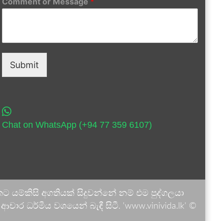
Comment or Message
*
Submit
Chat on WhatsApp (+94 77 359 6107)
 යම්කිසි අගතියක් සිදුවන්නේ නම් එම පුද්ගලයා
ාර ධර්මීය වශයෙන් බැඳී සිටී. 'www.vinivida.lk' ©