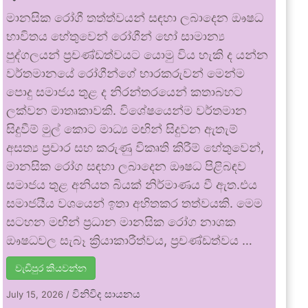
මානසික රෝගී තත්ත්වයන් සඳහා ලබාදෙන ඖෂධ
භාවිතය හේතුවෙන් රෝගීන් හෝ සාමාන්‍ය
පුද්ගලයන් ප්‍රචණ්ඩත්වයට යොමු විය හැකි ද යන්න
වර්තමානයේ රෝගීන්ගේ භාරකරුවන් මෙන්ම
පොදු සමාජය තුළ ද නිරන්තරයෙන් කතාබහට
ලක්වන මාතෘකාවකි. විශේෂයෙන්ම වර්තමාන
සිදුවීම් මුල් කොට මාධ්‍ය මඟින් සිදුවන ඇතැම්
අසත්‍ය ප්‍රචාර සහ කරුණු විකෘති කිරීම් හේතුවෙන්,
මානසික රෝග සඳහා ලබාදෙන ඖෂධ පිළිබඳව
සමාජය තුළ අනියත බියක් නිර්මාණය වී ඇත.එය
සමාජයීය වශයෙන් ඉතා අහිතකර තත්වයකි. මෙම
සටහන මඟින් ප්‍රධාන මානසික රෝග නාශක
ඖෂධවල සැබෑ ක්‍රියාකාරීත්වය, ප්‍රචණ්ඩත්වය …
වැඩිපුර කියවන්න
විනිවිද සායනය
July 15, 2026
/