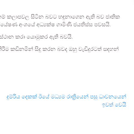
වධානම් කලාපවල සිටින බවට හඳුනාගෙන ඇති බව ජාතික
ේෂණ අංශයේ අධ්‍යක්ෂ ගාමිණී ජයතිස්ස පවසයි.
 ස්ථාන කරා යොමුකර ඇති බවයි.
රීම කඩිනමින් සිදු කරන බවද ඔහු වැඩිදුරටත් සඳහන්
දුම්රිය දෙකක් ඊයේ මධ්‍යම රාත්‍රියෙන් පසු ධාවනයෙන්
ඉවත් වෙයි