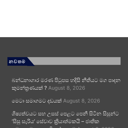
නවතම
බන්ධනාගාර මරණ පිටුපස හදිසි නීතියට මග පාදන
කුමන්ත්‍රණයක් ?
August 8, 2026
මෙටා සමාගමට දඩයක්
August 8, 2026
ශිෂ්‍යත්වයට සහ උසස් පෙළට පෙනී සිටින සිසුන්ට
‘සිසු සැරිය’ සේවාව ක්‍රියාත්මකයි – ජාතික