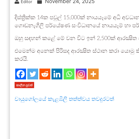
November 24, 2025
Editor
දිස්ත්‍රික්ක 14ක පවුල් 15,000ක් නායයෑමේ අධි අ
ගොඩනැගිලි පර්යේෂණ සංවිධානයේ නායයෑම් හා පර්ය
ඔහු සඳහන් කළේ මේ වන විට ඉන් 2,500ක් ආරක්‍ෂිත
එමෙන්ම අනෙක් පිරිසද ආරක්‍ෂිත ස්ථාන කරා යොමු කි
කරයි.
කාලීන පුවත්
වායුගෝලයේ කැළඹිලි තත්ත්වය තවදුරටත්