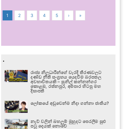
1
2
3
4
5
›
»
.
රාජ්‍ය නිලධාරීන්ගේ වැරදි තීරණවලට
දණ්ඩ නීති සංග්‍රහය යෙදවීම බරපතල
අවභාවිතයකි – සුනිල් කන්නන්ගර
කොළඹ, රත්නපුර, අම්පාර හිටපු මහ
දිසාපති
ලෝකයේ අඩුවෙන්ම නිදා ගන්නා ජාතිය?
නැව් වලින් බහලුම් මුහුදට පෙරලීම සුළු
පටු දෙයක් නොවේ