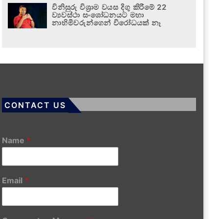
විනිසුරු විශ්‍රාම වයස දිගු කිරීමේ 22
ව්‍යවස්ථා සංශෝධනයට මහා
නාහිමිවරුන්ගෙන් විරෝධයක් නෑ
CONTACT US
Name
*
Email
*