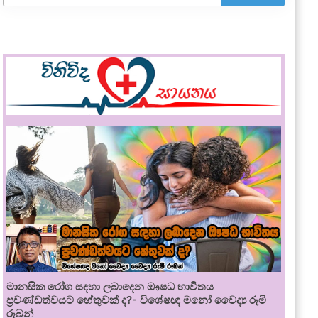
මානසික රෝග සඳහා ලබාදෙන ඖෂධ භාවිතය
ප්‍රචණ්ඩත්වයට හේතුවක් ද?- විශේෂඥ මනෝ වෛද්‍ය රූමි
රූබන්