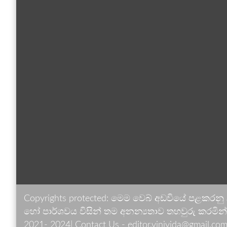
Copyrights protected: මෙම වෙබ් අඩවියේ පළකරනු
හෝ පාර්ශවය විසින් තම අනන්‍යතාව තහවුරු කරමින් ඉ
2021- 2024| Contact Us - editor.vinivida@gmail.com