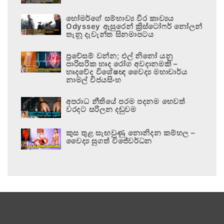
හෝමර්ගේ සම්භාව්‍ය වීර කාව්‍යය
Odyssey ඇසුරෙන් ක්‍රිස්ටෝෆර් නෝලන්
තැනූ දැවැන්ත සිනමාපටය
ප්‍රවේසම් වන්න; එල් නිනෝ යනු
පාරිසරික හෘද රෝග අවදානමකි –
හෘදවේද විශේෂඥ වෛද්‍ය මහාචාර්ය
නාමල් විජයසිංහ
අපරාධ නීතියේ පරම පදනම හෙවත්
වරදට සරිලන දඬුවම
කුස තුළ සැඟවුණු නොනිදන කම්හල –
වෛද්‍ය සුගත් විජේවර්ධන