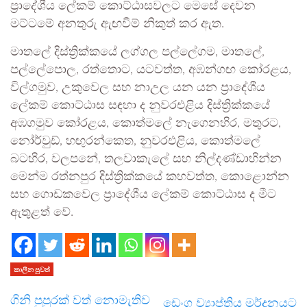
ප්‍රාදේශීය ලේකම් කොට්ඨාසවලට මෙසේ දෙවන
මට්ටමේ අනතුරු ඇඟවීම් නිකුත් කර ඇත.
මාතලේ දිස්ත්‍රික්කයේ ලග්ගල පල්ලේගම, මාතලේ,
පල්ලේපොල, රත්තොට, යටවත්ත, අඹන්ගඟ කෝරළය,
විල්ගමුව, උකුවෙල සහ නාඋල යන යන ප්‍රාදේශීය
ලේකම් කොට්ඨාස සඳහා ද නුවරඑළිය දිස්ත්‍රික්කයේ
අඹගමුව කෝරළය, කොත්මලේ නැගෙනහිර, මතුරට,
නෝර්වුඩ්, හඟුරන්කෙත, නුවරඑළිය, කොත්මලේ
බටහිර, වලපනේ, තලවාකැලේ සහ නිල්දණ්ඩාහින්න
මෙන්ම රත්නපුර දිස්ත්‍රික්කයේ කහවත්ත, කොළොන්න
සහ ගොඩකවෙල ප්‍රාදේශීය ලේකම් කොට්ඨාස ද මීට
ඇතුළත් වේ.
කාලීන පුවත්
ගිනි පුපුරක් වත් නොමැතිව
ඩෙංගු ව්‍යාප්තිය මර්දනයට