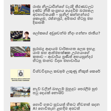
රාජ්‍ය නිලධාරීන්ගේ වැරදි තීරණවලට
දණ්ඩ නීති සංග්‍රහය යෙදවීම බරපතල
අවභාවිතයකි – සුනිල් කන්නන්ගර
කොළඹ, රත්නපුර, අම්පාර හිටපු මහ
දිසාපති
ලෝකයේ අඩුවෙන්ම නිදා ගන්නා ජාතිය?
සුරාබදු ආදායම වාර්තාගත ලෙස ඉහළ
යාම සහ ආත්මභක්ෂක උරගයාගේ
කතාව – ආචාර්ය ප්‍රණීත් අභයසුන්දර
හිටපු මානව විද්‍යා මහාචාර්ය
විශ්වවිද්‍යාල කඩඉම් ලකුණු නිකුත් කෙරේ
නැව් වලින් බහලුම් මුහුදට පෙරලීම සුළු
පටු දෙයක් නොවේ
ගොවි ගතට සුවයත් හිතට නිවනත් සදන
AI ගොවිතැන ළඟදීම අපටත්