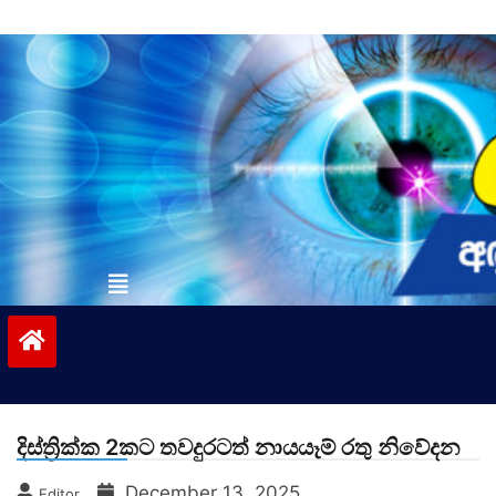
Skip
to
content
vinivida.lk
දිස්ත්‍රික්ක 2කට තවදුරටත් නායයෑම් රතු නිවේදන
December 13, 2025
Editor