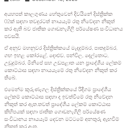
අයහපත් කාලගුණය හේතුවෙන් දිවයිනේ දිස්ත්‍රික්ක
02ක් සඳහා තවදුරටත් නායයෑම් රතු නිවේදන නිකුත්
කර ඇති බව ජාතික ගොඩනැගිලි පර්යේෂණ සංවිධානය
පවසයි.
ඒ අනුව මහනුවර දිස්ත්‍රික්කයේ මැදදුම්බර, පාතදුම්බර,
ගඟ ඉහළ කෝරළේ, දොළුව, පන්විල, දෙල්තොට,
උඩුදුම්බර, මිනිපේ සහ උඩපළාත යන ප්‍රාදේශීය ලේකම්
කොට්ඨාස සඳහා නායයෑමේ රතු නිවේදන නිකුත් කර
තිබේ.
එමෙන්ම කුරුණෑගල දිස්ත්‍රික්කයේ රිදීගම ප්‍රාදේශීය
ලේකම් කොට්ඨාස සඳහා ද ඉවත්වීමේ රතු නිවේදන
නිකුත් කර ඇත.තවත් ප්‍රාදේශීය ලේකම් කොට්ඨාස
කිහිපයක් සඳහා ජාතික ගොඩනැගිලි පර්යේෂණ
සංවිධානය නායයෑම් දෙවන මට්ටමේ අනතුරු ඇඟවීම්
නිකුත් කර ඇත.