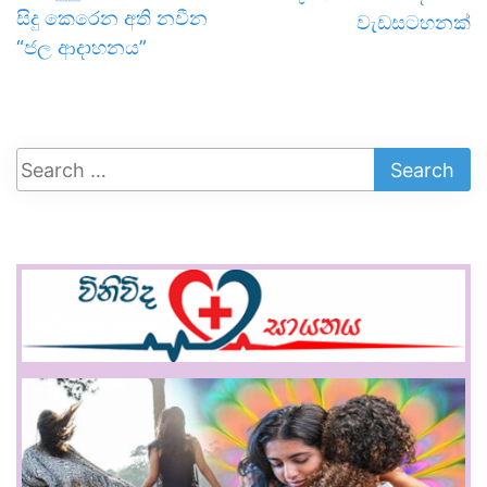
සිදු කෙරෙන අති නවීන
වැඩසටහනක්
“ජල ආදාහනය”