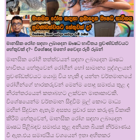
මානසික රෝග සඳහා ලබාදෙන ඖෂධ භාවිතය ප්‍රචණ්ඩත්වයට
හේතුවක් ද?- විශේෂඥ මනෝ වෛද්‍ය රූමි රූබන්
මානසික රෝගී තත්ත්වයන් සඳහා ලබාදෙන ඖෂධ
භාවිතය හේතුවෙන් රෝගීන් හෝ සාමාන්‍ය පුද්ගලයන්
ප්‍රචණ්ඩත්වයට යොමු විය හැකි ද යන්න වර්තමානයේ
රෝගීන්ගේ භාරකරුවන් මෙන්ම පොදු සමාජය තුළ ද
නිරන්තරයෙන් කතාබහට ලක්වන මාතෘකාවකි.
විශේෂයෙන්ම වර්තමාන සිදුවීම් මුල් කොට මාධ්‍ය
මඟින් සිදුවන ඇතැම් අසත්‍ය ප්‍රචාර සහ කරුණු විකෘති
කිරීම් හේතුවෙන්, මානසික රෝග සඳහා ලබාදෙන
ඖෂධ පිළිබඳව සමාජය තුළ අනියත බියක් නිර්මාණය
වී ඇත.එය සමාජයීය වශයෙන් ඉතා අහිතකර