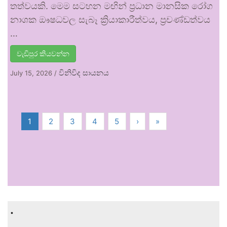
තත්වයකි. මෙම සටහන මඟින් ප්‍රධාන මානසික රෝග
නාශක ඖෂධවල සැබෑ ක්‍රියාකාරීත්වය, ප්‍රචණ්ඩත්වය
…
වැඩිපුර කියවන්න
විනිවිද සායනය
July 15, 2026
/
1
2
3
4
5
›
»
.