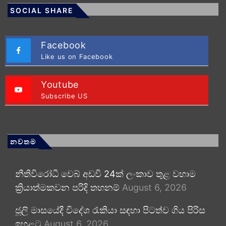
SOCIAL SHARE
Facebook
Like us on Facebook
Youtube
Subscribe US
නවතම
නීතිවිරෝධී වෙබ් අඩවි 24ක් ලංකාව තුළ වහාම
ක්‍රියාත්මකවන පරිදි තහනම්
August 6, 2026
ජූලි මාසයේදී විදේශ රැකියා සඳහා පිටත්ව ගිය පිරිස
ඉහළට
August 6, 2026