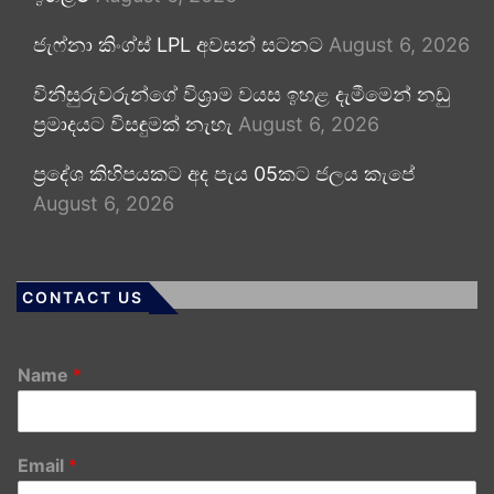
ජැෆ්නා කිංග්ස් LPL අවසන් සටනට
August 6, 2026
විනිසුරුවරුන්ගේ විශ්‍රාම වයස ඉහළ දැමීමෙන් නඩු
ප්‍රමාදයට විසඳුමක් නැහැ
August 6, 2026
ප්‍රදේශ කිහිපයකට අද පැය 05කට ජලය කැපේ
August 6, 2026
CONTACT US
Name
*
Email
*