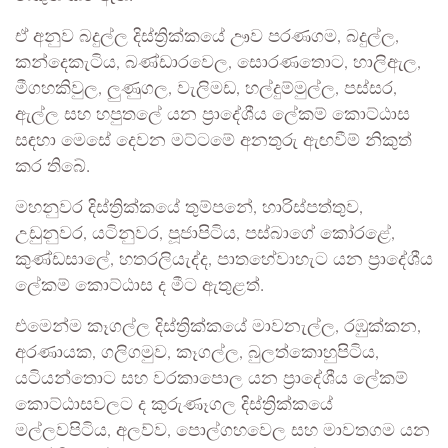
ඒ අනුව බදුල්ල දිස්ත්‍රික්කයේ ඌව පරණගම, බදුල්ල,
කන්දෙකැටිය, බණ්ඩාරවෙල, සොරණතොට, හාලිඇල,
මීගහකිවුල, ලුණුගල, වැලිමඩ, හල්දුම්මුල්ල, පස්සර,
ඇල්ල සහ හපුතලේ යන ප්‍රාදේශීය ලේකම් කොට්ඨාස
සඳහා මෙසේ දෙවන මට්ටමේ අනතුරු ඇඟවීම් නිකුත්
කර තිබේ.
මහනුවර දිස්ත්‍රික්කයේ තුම්පනේ, හාරිස්පත්තුව,
උඩුනුවර, යටිනුවර, පූජාපිටිය, පස්බාගේ කෝරළේ,
කුණ්ඩසාලේ, හතරලියැද්ද, පාතහේවාහැට යන ප්‍රාදේශීය
ලේකම් කොට්ඨාස ද මීට ඇතුළත්.
එමෙන්ම කෑගල්ල දිස්ත්‍රික්කයේ මාවනැල්ල, රඹුක්කන,
අරණායක, ගලිගමුව, කෑගල්ල, බුලත්කොහුපිටිය,
යටියන්තොට සහ වරකාපොල යන ප්‍රාදේශීය ලේකම්
කොට්ඨාසවලට ද කුරුණෑගල දිස්ත්‍රික්කයේ
මල්ලවපිටිය, අලව්ව, පොල්ගහවෙල සහ මාවතගම යන