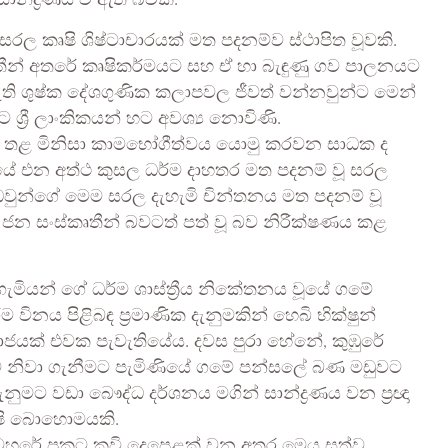
ාන්ද්‍රණය වී ඇති බවකි.
 සරල කෘෂි ශිෂ්ටාචාරයක් මත පදනම්ව ස්ථාපිත වූවකි.
්තීන් අතරේ කෘෂිකර්මයට සහ ඒ හා බැඳුණු ගව පාලනයට
මැති ශුෂ්ක දේශගුණික කලාපවල ජීවත් වන්නවුන්ට මෙන්
ශ්‍රී ලාංකිකයන් හට අවශ්‍ය නොවිණි.
රටාව තළ මිනිසා කාමභෝගීත්වය යොමු කරවන සාධක ද
‍රයේ එන අත්ථ කුසල ධර්ම දාහතර මත පදනම් වූ සරල
. ඔවුන්ගේ මෙම සරල දැහැමි චින්තනය මත පදනම් වූ
ව ජන සංස්කෘතීන් බවටත් පත් වූ බව නිරීක්ෂණය කළ
මියන් ගේ ධර්ම ශාස්ත්‍රීය නිකේතනය වූයේ ගමේ
ිනය පිළිබඳ ප්‍රමාණික දැනුමකින් හෙබි භික්ෂුන්
මාජයක් එවක පැවැතියේය. දවස පුරා හේනේ, කුඹුරේ
ාව නිවා ගැනීමට පැමිණියේ ගමේ පන්සලේ බණ මඩුවට
නුමට වඩා බෞද්ධ දර්ශනය මගින් සාන්ද්‍රණය වන ප්‍රඥා
ෂි බොහොමයකි.
වහරේ ප්‍රකට කවි දෙපෙළක් වන අතර මෙය සත්ව