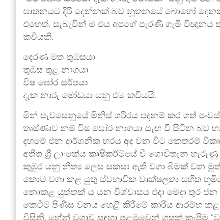
ඝාතනයට දිරි දෙන්නක් බව නූතනයේ බොහෝ දෙනක
එහෙත්, සැබැවින් ම එය අපගේ පැරණි ගැමි විඥානය ත
කවියකි.
දෙරණ මත තුඹසයා
තුඹස තුළ නාගයා
විෂ ඝෝර සර්පයා
දැක නාරු මෝඩයා යනු එම කවියයි.
මින් පැවසෙනුයේ මිනිස් ශරීරය පදනම් කර ගත් පං
තෘෂ්ණාව නම් විෂ ඝෝර නාගයා සැඟ වී සිටින බව හා ව
දහමේ එන දාර්ශනික හරය අද වන විට කෙතරම් විකෘති
අතීත ශ්‍රී ලාංකේය කෘෂිකර්මයේ වී ගොවිතැන හැර
කුඹුර යනු නිත්‍ය ලෙස සකසා ඇති වගා බිමක් ව
කොට වගා කළ යුතු ස්වභාවික වෘක්ෂලතා සහිත භූමිය
නොකළ යුත්තක් ය යන විශ්වාසය එදා මෙදා තුර ජන
කෙටීම පිණිස වනය හෙළි කිරීමේ කාරිය ආරම්භ කළ යු
විසිනි. හේන් වගාව සඳහා පළමුවෙන් ගසක් කැපීම “වල