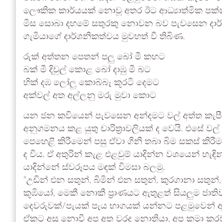
ලෞකික කාර්යයක් නොවූ අතර ඊට ආධ්‍යාත්මික පක්ෂ
මිස සොබා දහමේ සතුරකු නොවන බව පැවසෙන දාර්
ගැමියාගේ දාර්ශනිකත්වය මුවහත් වී තිබිණ.
රුක් අත්තන පෙතන් පලු‍ බෝ මී කහට
බක් මී දිවුල් කොළ බෝ දාඹු මී බට
හික් දඹ ලෝලු‍ කොබ්බෑ කූරටි දෙමට
අක්වල් අත අල්ලනු මරු මුවා කොට
යන ජන කවියෙන් පැවසෙන අන්දමට වල් අත්ත කැපීම 
අනුගමනය කළ යුතු චාරිත්‍රාවලියක් ද වෙයි. එසේ ව
පෙහෙළි කිරීමෙන් පසු ඒවා ගිනි තබා බිම සකස් කිරී
ද විය. ඒ අතුරින් කැළ එළවුම් යාදින්න වශයෙන් හැ
යාදින්නේ ස්වරූපය මඳක් විමසා බලමු.
”‍උඩින් එන සතුන්, බිමින් එන සතුන්, කුරගානා ස
කූඹියෝ, මෙකී නොකී ප්‍රාණයට ඇතුළත් සියලුම ජාත
දෙවරුවක්/පැයක් පැය භාගයක් යන්නට පළමුවෙන් 
ඒකට අසු නොවී අප අත වරද නොතියා, අප කමා කරවා 