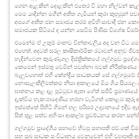
ගෙන ඇළකින් දොළකින් එතෙර වී මහා නිල්වන් කැලයක
මෙම යාදින්න මගින් අතීත ගැමියන් කුරා කුහුඹුන්
අපගේ අතීත ජන සමාජය තරම් අවිහිංසාවාදී ජන
සමාජයක සිටියේ ද යන්න සෙවීම පිණිස විශේෂ විමර්
එමෙන්ම ඒ උතුම් මානව චින්තාවලිය අද වන විට මො
එහෙත්, අදටත් සරල කෘෂිකාර්මික රටාවන් අනුව ජීවත
හැඳින්වෙන කුරුණෑගල දිස්ත්‍රික්කයේ ගල්ගමුව ප්‍ර
කෙමෙන් ඉස්මතු වෙමින් පවත්නා බවක් නිරීක්ෂණය
බැලුවහොත් එහි කේන්ද්‍රීය සාධකයක් සේ ගල්ගමුවේ ජ
නොසැලකිලිමත්කම නිසා අකාලයේ මිය ගිය සියඹලංග
ඝාතනය කළ දළ පූට්ටුවා ඇතා ගේත් සජීවී ප්‍රමාණයේ පි
දැක්විය හැක.පාදෙණිය හරහා වැටීගත් කොළඹ කුරුණෑග
ඉස්මත්තේ පිහිටි ගිමන් හල පරිසර උද්‍යානයේ ඉ
සිත් තුළ සත්ව අහිංසා ආකල්ප ප්‍රවර්ධනය කරන සන්හි
ගල්ගමුව ප්‍රාදේශීය සභාවේ හිටපු සභාපති එච්.කේ විම
සහ සුබ සාධක සංවිධානය වෙනුවෙන් එහි ව්‍යාපෘති අ