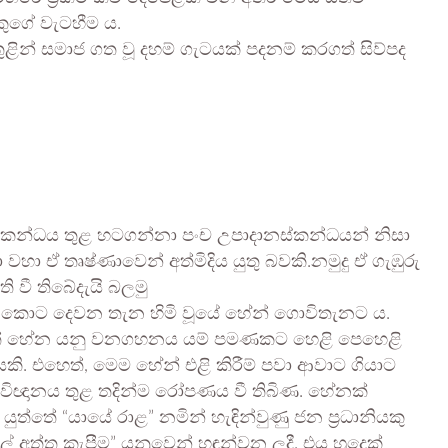
ුගේ වැටහීම ය.
ුළින් සමාජ ගත වූ දහම් ගැටයක් පදනම් කරගත් සිව්පද
චස්කන්ධය තුළ හටගන්නා පංච උපාදානස්කන්ධයන් නිසා
හා ඒ තෘෂ්ණාවෙන් අත්මිදිය යුතු බවකි.නමුදු ඒ ගැඹුරු
 වී තිබේදැයි බලමු
ුණු කොට දෙවන තැන හිමි වූයේ හේන් ගොවිතැනට ය.
න මුත් හේන යනු වනගහනය යම් පමණකට හෙළි පෙහෙළි
කි. එහෙත්, මෙම හේන් එළි කිරීම් පවා ආවාට ගියාට
 විඥානය තුළ තදින්ම රෝපණය වී තිබිණ. හේනක්
ත්තේ “යායේ රාළ” නමින් හැඳින්වුණු ජන ප්‍රධානියකු
් අත්ත කැපීම” යනුවෙන් හඳුන්වන ලදී. එය හුදෙක්