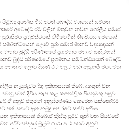
වය පිළිබඳ අනේක විධ පුවත් බෞද්ධ වශයෙන් සම්මත
. ඒ අතරේ අබෞද්ධ රට වලින් මතුවන නවීන ගෝලීය සමාජ
 සුරැකීමට ප්‍රමුඛත්වයක් හිමිවෙමින් තිබේ.එය මෙතෙක්
 සම්බන්ධයෙන් ලොව පුරා සමාජ මානව විද්‍යාඥයන්
ය මානව බුද්ධි පරිණාමයේ ප්‍රගමනය මනාව සනිටුහන්
නව බුද්ධි පරිණාමයේ ප්‍රගමනය සම්බන්ධයෙන් බෞද්ධ
ංකේය ජනතාව ලොව දියුණු රට වලට වඩා පසුගාමී මට්ටමක
ගෝලීය නැඹුරුවට දිගු ඉතිහාසයක් තිබේ. දහතුන් වන
ාව වෙනුවෙන් දිවිය කැප කළ කතෝලික පියතුමකු පසුව
තිබේ.ඒ අනුව එතුමන් අනුස්මරණය කෙරෙන ඔක්තෝබර්
යට පත් කොට ඇත.නමුදු අප රටේ සත්ව අහිංසා
 ඉතිහාසයක් තිබේ.ඒ ක්‍රිස්තු පූර්ව තුන් වන සියවසේ
ර වන පරිච්ඡේදයේ මුල්ම ගාථා පාඨ පහට අනුව