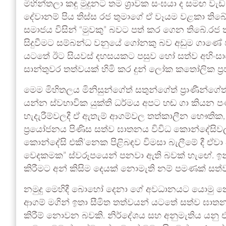
මිහින්තලා කඳු මුදුනට තම ශ්‍රාවක සංඝයා ද සමඟ වැඩ
දේවානම් පිය තිස්ස රජ තුමාගේ ඒ වෑයම වළකා තිබේ.
සමාජය විසින් “මුවකු” බවට පත් කර ගෙන තිබේ.රජ තු
සිදුවීමට සම්බන්ධ වනුයේ ගෝනකු බව අඩුම ගාණේ 
යටතේ ඊට සියවස් දහසයකට පසුව හෝ සත්ව අහිංසා
සාන්තුවර තත්වයක් හිමි කර දුන් ලෝක කතෝලික ප්‍
මෙම මිහිතලය මිනිසුන්ගේත් සතුන්ගේත් ප්‍රාණීන්
යන්න ස්වභාවික යුක්ති ධර්මය අපට හඬ ගා කියන පණ
හැදැරීම්වලදී ඒ ඇතැම් ආගම්වල තත්කාලීන භෞතික,
ප්‍රයෝජනය පිණිස සත්ව ඝාතනය විවිධ කොන්දේසිව
කොන්දේසි එකි’නෙක පිළිබඳව විමසා බැලීමේ දී 
වෙදකමක” ස්වරූපයෙන් පනවා ඇති බවක් හැඟේ. ඉන්
කිරීමට අන් කිසිම දෙයක් නොමැති නම් පමණක් 
නමුදු මෙහිදී බොහෝ දෙනා ගේ අවධානයට යොමු නො
ආගම් මගින් ඉතා සීමිත තත්වයන් යටතේ සත්ව ඝාතනය
කිරීම් නොවන බවකි. නිර්දේශය සහ අනුමැතිය යනු එ