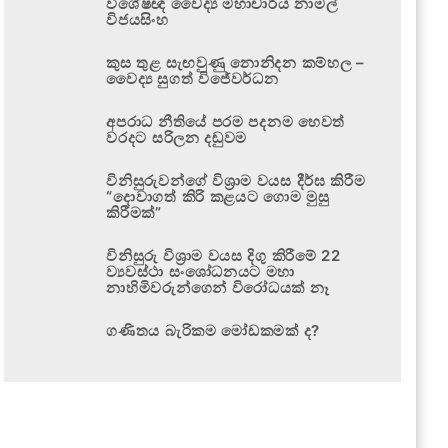
විශේෂඥ වෛද්‍ය මහාචාර්ය නාමල්
විජයසිංහ
කුස තුළ සැඟවුණු නොනිදන කම්හල –
වෛද්‍ය සුගත් විජේවර්ධන
අපරාධ නීතියේ පරම පදනම හෙවත්
වරදට සරිලන දඬුවම
විනිසුරුවන්ගේ විශ්‍රාම වයස දීර්ඝ කිරීම
“දොවාගත් කිරි කළයට ගොම මුසු
කිරීමක්”
විනිසුරු විශ්‍රාම වයස දිගු කිරීමේ 22
ව්‍යවස්ථා සංශෝධනයට මහා
නාහිමිවරුන්ගෙන් විරෝධයක් නෑ
ගණිතය බැරිකම මෝඩකමක් ද?