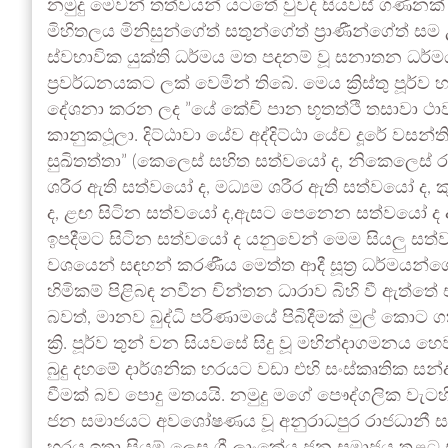
නමුදු මෙවන් තත්වයන් යටතේ වුවද සියවස් ගණනක් ති
මිහිතලය මිනිසුන්ගේත් සතුන්ගේත් ප්‍රාණීන්ගේත්
ස්වභාවික යුක්ති ධර්මය මත පදනම් වූ සනාතන ධර්ම
ප්‍රවර්ධනයකට ලක් වෙමින් තිබේ. මෙය ක්‍රිස්තු පූර
දේශනා කරන ලද ”‍යේ කේචි පාන භූතත්ථි තසාවා ථා
කානුකථූලා. දිට්ඨාවා යේව අද්දිට්ඨා යේච දූරේ වසන්
සුඛිතත්තා”‍ (කෙලෙස් සහිත සත්වයෝ ද, නිකෙලෙස් 
ශරීර ඇති සත්වයෝ ද, මධ්‍යම ශරීර ඇති සත්වයෝ ද, 
ද, ළඟ සිටින සත්වයෝ ද,ඇසට පෙනෙන සත්වයෝ ද
ඉපදීමට සිටින සත්වයෝ ද යනුවෙන් මෙම සියලු‍ සත්ව
වශයෙන් සඳහන් කරණීය මෙත්ත ආදී සූත්‍ර ධර්මයන්ග
හිමිකම් පිළිබඳ නවීන චින්තන ධාරාව බිහි වී ඇත්ත
බවත්, මානව බුද්ධි පරිණාමයේ පිබිදීමක් මුල් කොට ග
ක්‍රි. පූර්ව තුන් වන සියවසේ සිදු වූ මහින්දාගමනය
බුදු දහමේ දාර්ශනික හරයට වඩා එහි සංස්කෘතික ස
වීමක් බව පොදු මතයයි. නමුදු මගේ පෞද්ගලික වැටහී
ජන සමාජයට අවශෝෂණය වූ අනුරාධපුර රාජධානී සමය