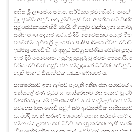
හරය ඉතා සියුම් ලෙස ශ්‍රී ලාංකේය ජන සමාජය තුළට ස
අතීත ශ්‍රී ලාංකේය සමාජ, ආර්ථිකය මුළුමනින්ම පාහේ
බුදු දහමට අනුව අගැයුමට ලක් වන අනේක විධ වෘත
ප්‍රමුඛස්ථානයක් හිමි වෙයි. ඒ අනුව වෘක්ෂලතා නො
සත්ව මාංශ පදනම් කරගත් දිවි පෙවෙතකට යොමු වීමට 
එමෙන්ම, අතීත ශ්‍රී ලාංකේය කෘෂිකාර්මික ජීවන 
ඉස්මතු නොවිණි. ඒ අනුව ඔව්හු කරණීය මෙත්ත සූත්
චාම් දිවි පෙවෙතකට පුරුදු පුහුණු වූ බවක් පෙනෙයි
චර්යා රටාවන් පසුව ජන සම්ප්‍රදායන් බවටත් දෙවනු
හැකි මානව විද්‍යාත්මක සාධක බොහෝ ය.
සාක්ෂරතාව ඉතා අල්පව පැවැති අතීත ජන සමාජයේ ගැ
පන්සලේ බණ මඩුව ය. සාක්ෂරතාව මත පදනම් වූ ධර්ම ව
වහන්සේලා යම් ප්‍රමාණයකින් හෝ සැදුම්ලත් සංඝ ස
වෙහෙස වන ගොවි පවුල් තම ආධ්‍යාත්මික සාපිපාස
ය. එහිදී ඔවුන් කරුණු වශයෙන් ගොනු කරගත් දහම් දැ
සම්භාරය උකහා ගත් බවට ගොනු කරගත හැකි සාක්
“විෂ ඝෝර සර්පයා දැක නාරු මෝඩයා” යනු අප ජන 