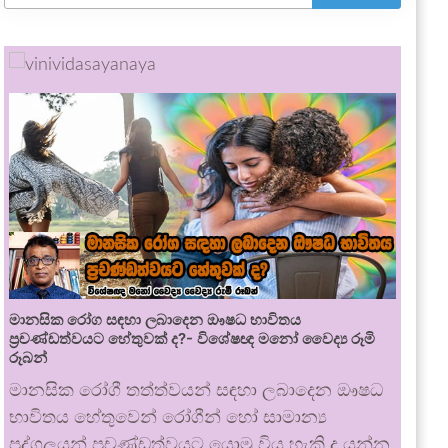
මානසික රෝග සඳහා ලබාදෙන ඖෂධ භාවිතය
ප්‍රචණ්ඩත්වයට හේතුවක් ද?- විශේෂඥ මනෝ වෛද්‍ය රූමි
රූබන්
මානසික රෝගී තත්ත්වයන් සඳහා ලබාදෙන ඖෂධ
භාවිතය හේතුවෙන් රෝගීන් හෝ සාමාන්‍ය
පුද්ගලයන් ප්‍රචණ්ඩත්වයට යොමු විය හැකි ද යන්න