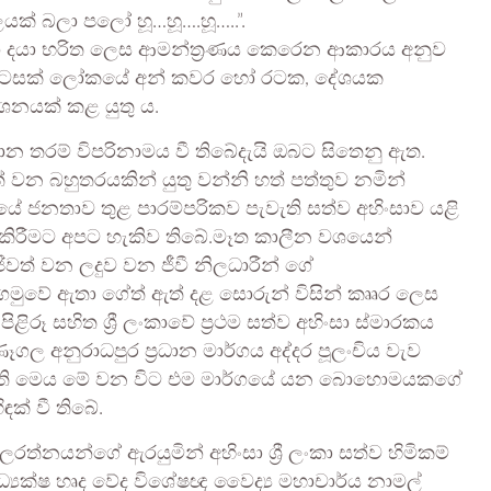
් බලා පලෝ හූ…හූ….හූ…..”‍.
 පවා දයා භරිත ලෙස ආමන්ත්‍රණය කෙරෙන ආකාරය අනුව
 කොටසක් ලෝකයේ අන් කවර හෝ රටක, දේශයක
ශනයක් කළ යුතු ය.
න තරම් විපරිනාමය වී තිබේදැයි ඔබට සිතෙනු ඇත.
් වන බහුතරයකින් යුතු වන්නි හත් පත්තුව නමින්
දේශයේ ජනතාව තුළ පාරම්පරිකව පැවැති සත්ව අහිංසාව යළි
 කිරීමට අපට හැකිව තිබේ.මෑත කාලීන වශයෙන්
ීවත් වන ලදුව වන ජීවී නිලධාරීන් ගේ
මුවේ ඇතා ගේත් ඇත් දළ සොරුන් විසින් කෲර ලෙස
ළිරූ සහිත ශ්‍රී ලංකාවේ ප්‍රථම සත්ව අහිංසා ස්මාරකය
ල අනුරාධපුර ප්‍රධාන මාර්ගය අද්දර පූලංචිය වැව
දිව ඇති මෙය මේ වන විට එම මාර්ගයේ යන බොහොමයකගේ
ඳක් වී තිබේ.
ලරත්නයන්ගේ ඇරයුමින් අහිංසා ශ්‍රී ලංකා සත්ව හිමිකම්
ධ්‍යක්ෂ හෘද වේද විශේෂඥ වෛද්‍ය මහාචාර්ය නාමල්