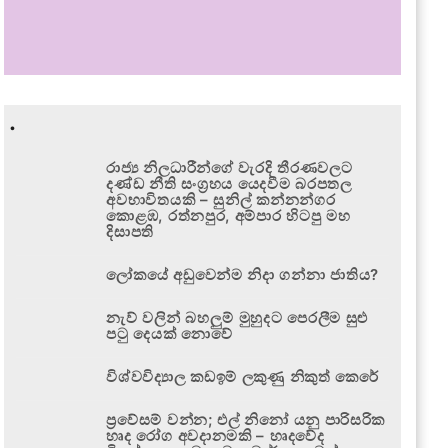
.
රාජ්‍ය නිලධාරීන්ගේ වැරදි තීරණවලට
දණ්ඩ නීති සංග්‍රහය යෙදවීම බරපතල
අවභාවිතයකි – සුනිල් කන්නන්ගර
කොළඹ, රත්නපුර, අම්පාර හිටපු මහ
දිසාපති
ලෝකයේ අඩුවෙන්ම නිදා ගන්නා ජාතිය?
නැව් වලින් බහලුම් මුහුදට පෙරලීම සුළු
පටු දෙයක් නොවේ
විශ්වවිද්‍යාල කඩඉම් ලකුණු නිකුත් කෙරේ
ප්‍රවේසම් වන්න; එල් නිනෝ යනු පාරිසරික
හෘද රෝග අවදානමකි – හෘදවේද