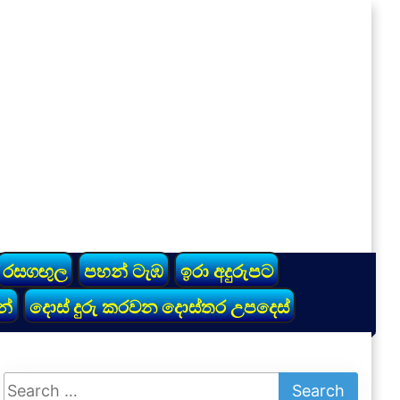
රසගඟුල
පහන් ටැඹ
ඉරා අදුරුපට
න්
දොස් දුරු කරවන දොස්තර උපදෙස්