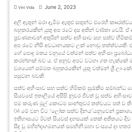
June 2, 2023
Vini Vida
අලි ඇතුන් මරා දැමීම ඇතුළු සතුන්ට එරෙහි කෲරත්
බහුතරයකින් යුතු අප රටේ දස අතින් වාර්තා වෙයි
ප්‍රවණතාවන් අතුරින් සත්ව අහිංසාව සහ සත්ව හිමිකම්
අප රටේ නිසි අවධානයකට ලක් නොවූ තත්ත්වයකි. ඒ
ගේ පොදු මතය වනුයේ වත්මන් සත්ව අහිංසා ප්‍රබෝධ
කරන්නක් බව ය. ඒ අනුව අපට වටහා ගත හැක්කේ මා
වශයෙන් සම්මත බහුතරයකින් යුතු වත්මන් ශ්‍රී ලා
පසුවන බවකි.
සත්ව අහිංසාව සහ සත්ව හිමිකම් සුරැකීම සම්බන්ධ 
සියවසේ ඉතාලියේ අසීසි නුවර ජීවත් වූ සත්ව අහිංස
එම කරුණ මුල් කොටම සාන්තුවර තත්වයට පත් ව 
04 මේ වන විට “ලෝක සත්ව දිනය”යනුවෙන් ප්‍රකාශ
ඉතිහාසයට ඊටත් සියවස් දහසයක් තෙක් අතීතයට දිව යන
සිදු වූ මහින්දාගමනයත් සමඟිනි.මහා වංසයේ දා හත