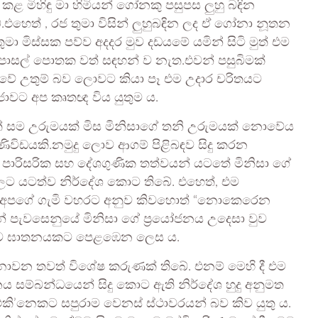
 කළ මිහිඳු මා හිමියන් ගෝනකු පසුපස ලුහු බඳින
එහෙත් , රජ තුමා විසින් ලුහුබඳින ලද ඒ ගෝනා නූතන
මා මිස්සක පව්ව අදදර මුව දඩයමේ යමින් සිටි මුත් එම
පාසල් පොතක වත් සඳහන් ව නැත.එවන් පසුබිමක්
වේ උතුම් බව ලොවට කියා පෑ එම උදාර චරිතයට
රජාවට අප කෘතඥ විය යුතුම ය.
ගේත් සම උරුමයක් මිස මිනිසාගේ තනි උරුමයක් නොවේය
ිවිඩයකි.නමුදු ලොව ආගම් පිළිබඳව සිදු කරන
 පාරිසරික සහ දේශගුණික තත්වයන් යටතේ මිනිසා ගේ
ලට යටත්ව නිර්දේශ කොට තිබේ. එහෙත්, එම
ඒවා අපගේ ගැමි වහරට අනුව කිවහොත් “නොකෙරෙන
 පැවසෙනුයේ මිනිසා ගේ ප්‍රයෝජනය උදෙසා වුව
සත්ව ඝාතනයකට පෙළඹෙන ලෙස ය.
වන තවත් විශේෂ කරුණක් තිබේ. එනම් මෙහි දී එම
 සම්බන්ධයෙන් සිදු කොට ඇති නිර්දේශ හුදු අනුමත
කි’නෙකට සපුරාම වෙනස් ස්ථාවරයන් බව කිව යුතු ය.