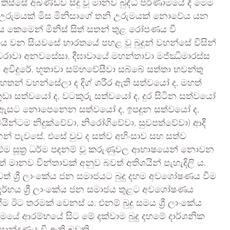
ස්සේ අඛණ්ඩව සිදු වූ මානව බුද්ධි පරිණාමයේ දී මෙම
 සම උරුමයක් මිස මිනිසාගේ තනි උරුමයක් නොවේය යන
ය කෙමෙන් මිනිස් සිත් සතන් තුළ රෝපණය වී
්ව හය වන සියවසේ භාරතයේ පහළ වූ බුදුන් වහන්සේ විසින්
වරාවා අනවසේසා. දීඝාවායේ මහන්තාවා මජ්ඣිමාරස්ස
ති අවිදුරේ. භූතාවා සම්භවේසීවා සබ්බේ සත්තා භවන්තු
රහතන් වහන්සේලා ද දිග් ශරීර ඇති සත්වයෝ ද, මහත්
කුඩා සත්වයෝ ද, වටකුරු සත්වයෝ ද, දුර සිටින සත්වයෝ
 ඇසට නොපෙනෙන සත්වයෝ ද, ඉපදුන සත්වයෝ ද,
යින්ටම නිදුක්වේවා, නිරෝගිවේවා, සුවපත්වේවා) ආදී
ෙන් පැවසේ. එසේ වුව ද සත්ව අහිංසාව සහ සත්ව
ේ එම සූත්‍ර ධර්ම පදනම් වූ කරුණුවල ආභාෂයෙන් නොවන
ත් මානව චින්තාවක් අනුව බවත් අතිශයින් පැහැදිලි ය.
 හෙවත් ශ්‍රී ලාංකේය ජන සමාජයට බුදු දහම අවශෝෂණය වීම
න්දර්භය ශ්‍රී ලාංකේය ජන සමාජය තුළට අවශෝෂණය
ම ඊට තරමක් වෙනස් ය. එනම් බුදු සමය ශ්‍රී ලාංකේය
ේ ආරම්භයේ සිට මේ දක්වාම බුදු දහමේ දාර්ශනික