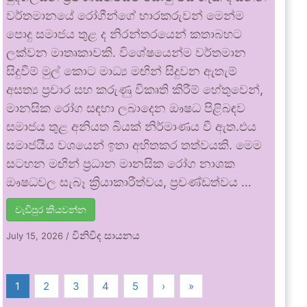
වර්තමානයේ රෝගීන්ගේ භාරකරුවන් මෙන්ම
පොදු සමාජය තුළ ද නිරන්තරයෙන් කතාබහට
ලක්වන මාතෘකාවකි. විශේෂයෙන්ම වර්තමාන
සිදුවීම් මුල් කොට මාධ්‍ය මඟින් සිදුවන ඇතැම්
අසත්‍ය ප්‍රචාර සහ කරුණු විකෘති කිරීම් හේතුවෙන්,
මානසික රෝග සඳහා ලබාදෙන ඖෂධ පිළිබඳව
සමාජය තුළ අනියත බියක් නිර්මාණය වී ඇත.එය
සමාජයීය වශයෙන් ඉතා අහිතකර තත්වයකි. මෙම
සටහන මඟින් ප්‍රධාන මානසික රෝග නාශක
ඖෂධවල සැබෑ ක්‍රියාකාරීත්වය, ප්‍රචණ්ඩත්වය …
වැඩිපුර කියවන්න
විනිවිද සායනය
July 15, 2026
/
1
2
3
4
5
›
»