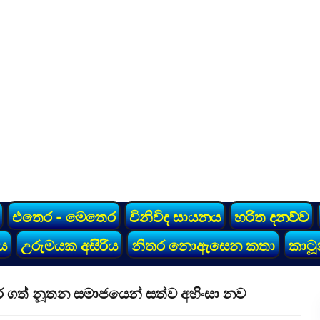
එතෙර - මෙතෙර
විනිවිද සායනය
හරිත දනව්ව
ය
උරුමයක අසිරිය
නිතර නොඇසෙන කතා
කාටූ
 කර ගත් නූතන සමාජයෙන් සත්ව අහිංසා නව