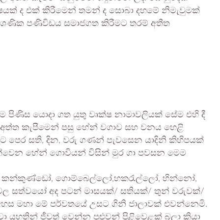
යක් ද එක් කිරීමෙන් තමන් ද සොබා දහමේ නිමැවුමක්
ශණික පණිවිඩය සමාජගත කිරීමට තරම් අතීත
පිණිස යොදා ගත යුතු වෘක්ෂ නාමාවලියක් සේම එහි දී
ල් අත්ත කැපීමෙන් පසු හේන් වගාව සහ වනය හෙළි
මට පෙර සති, දින, වරු ගණන් පැවසෙන යාදිනි කිහිපයක්
ඳින්වෙන හේන් ගොවියන් විසින් මුර ගා පවසන මෙම
තුන්, කන්කුණ්ඩෝ, ගොම්බෙල්ලෝ,හකරැල්ලෝ, හින්නෝ,
ිවල සත්වයෝ අද පටන් මාසයක්/ සතියක්/ තුන් වරුවක්/
අහස මහා මේ පර්වතයේ උසට ගිනි ජාලාවක් එවන්නෙමි.
යහතින් ජීවත් වෙන්න පුළුවන් පිළිවෙළක් බලා කියා