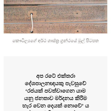
කෞටිල්‍යගේ අර්ථ ශාස්ත්‍ර ග්‍රන්ථයේ මුල් පිටපත
අප රටේ එක්තරා
දේශපාලනඥයකු පැවසුවේ
‘රජයක් පවත්වාගෙන යාම
යනු ජනතාව මර්දනය කිරීම
හැර වෙන දෙයක් නොවේ’ ය