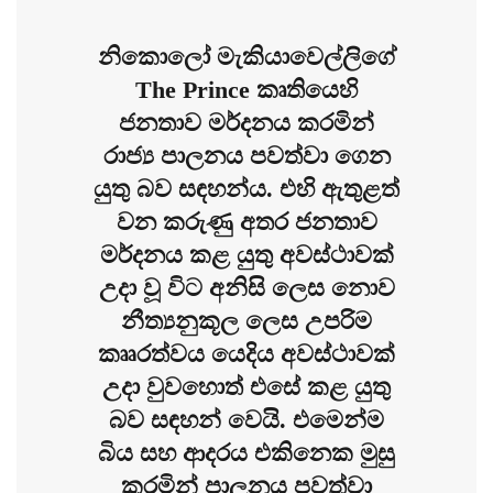
නිකොලෝ මැකියාවෙල්ලිගේ
The Prince කෘතියෙහි
ජනතාව මර්දනය කරමින්
රාජ්‍ය පාලනය පවත්වා ගෙන
යුතු බව සඳහන්ය. එහි ඇතුළත්
වන කරුණු අතර ජනතාව
මර්දනය කළ යුතු අවස්ථාවක්
උදා වූ විට අනිසි ලෙස නොව
නීත්‍යනුකූල ලෙස උපරිම
කෲරත්වය යෙදිය අවස්ථාවක්
උදා වුවහොත් එසේ කළ යුතු
බව සඳහන් වෙයි. එමෙන්ම
බිය සහ ආදරය එකිනෙක මුසු
කරමින් පාලනය පවත්වා