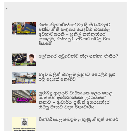
.
රාජ්‍ය නිලධාරීන්ගේ වැරදි තීරණවලට
දණ්ඩ නීති සංග්‍රහය යෙදවීම බරපතල
අවභාවිතයකි – සුනිල් කන්නන්ගර
කොළඹ, රත්නපුර, අම්පාර හිටපු මහ
දිසාපති
ලෝකයේ අඩුවෙන්ම නිදා ගන්නා ජාතිය?
නැව් වලින් බහලුම් මුහුදට පෙරලීම සුළු
පටු දෙයක් නොවේ
සුරාබදු ආදායම වාර්තාගත ලෙස ඉහළ
යාම සහ ආත්මභක්ෂක උරගයාගේ
කතාව – ආචාර්ය ප්‍රණීත් අභයසුන්දර
හිටපු මානව විද්‍යා මහාචාර්ය
විශ්වවිද්‍යාල කඩඉම් ලකුණු නිකුත් කෙරේ