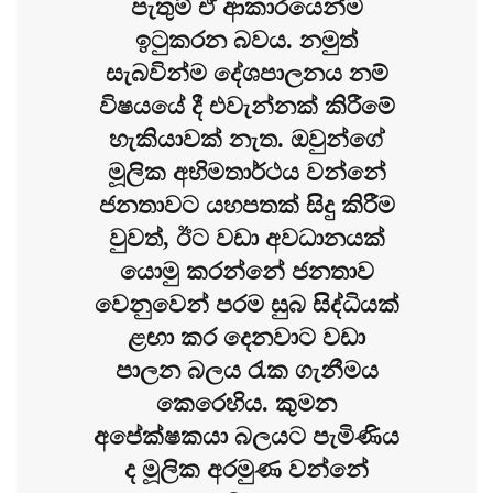
පැතුම් ඒ ආකාරයෙන්ම
ඉටුකරන බවය. නමුත්
සැබවින්ම දේශපාලනය නම්
විෂයයේ දී එවැන්නක් කිරීමේ
හැකියාවක් නැත. ඔවුන්ගේ
මූලික අභිමතාර්ථය වන්නේ
ජනතාවට යහපතක් සිදු කිරීම
වුවත්, ඊට වඩා අවධානයක්
යොමු කරන්නේ ජනතාව
වෙනුවෙන් පරම සුබ සිද්ධියක්
ළඟා කර දෙනවාට වඩා
පාලන බලය රැක ගැනීමය
කෙරෙහිය. කුමන
අපේක්ෂකයා බලයට පැමිණිය
ද මූලික අරමුණ වන්නේ