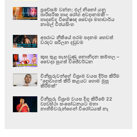
ප්‍රවේසම් වන්න; එල් නිනෝ යනු
පාරිසරික හෘද රෝග අවදානමකි –
හෘදවේද විශේෂඥ වෛද්‍ය මහාචාර්ය
නාමල් විජයසිංහ
අපරාධ නීතියේ පරම පදනම හෙවත්
වරදට සරිලන දඬුවම
කුස තුළ සැඟවුණු නොනිදන කම්හල –
වෛද්‍ය සුගත් විජේවර්ධන
විනිසුරුවන්ගේ විශ්‍රාම වයස දීර්ඝ කිරීම
“දොවාගත් කිරි කළයට ගොම මුසු
කිරීමක්”
විනිසුරු විශ්‍රාම වයස දිගු කිරීමේ 22
ව්‍යවස්ථා සංශෝධනයට මහා
නාහිමිවරුන්ගෙන් විරෝධයක් නෑ