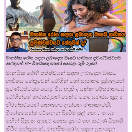
මානසික රෝග සඳහා ලබාදෙන ඖෂධ භාවිතය ප්‍රචණ්ඩත්වයට
හේතුවක් ද?- විශේෂඥ මනෝ වෛද්‍ය රූමි රූබන්
මානසික රෝගී තත්ත්වයන් සඳහා ලබාදෙන ඖෂධ
භාවිතය හේතුවෙන් රෝගීන් හෝ සාමාන්‍ය පුද්ගලයන්
ප්‍රචණ්ඩත්වයට යොමු විය හැකි ද යන්න වර්තමානයේ
රෝගීන්ගේ භාරකරුවන් මෙන්ම පොදු සමාජය තුළ ද
නිරන්තරයෙන් කතාබහට ලක්වන මාතෘකාවකි.
විශේෂයෙන්ම වර්තමාන සිදුවීම් මුල් කොට මාධ්‍ය
මඟින් සිදුවන ඇතැම් අසත්‍ය ප්‍රචාර සහ කරුණු විකෘති
කිරීම් හේතුවෙන්, මානසික රෝග සඳහා ලබාදෙන