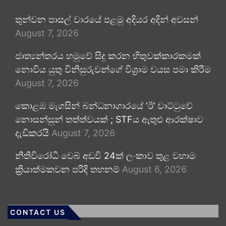
තුන්වන පාසල් වාරයේ පළමු අදියර අදින් අවසන්
August 7, 2026
ජාත්‍යන්තරය හමුවේ සිදු කරන හිතුවක්කාරකමක්
නොවිය යුතු විනිසුරුවන්ගේ විශ්‍රාම වයස පමා කිරීම
August 7, 2026
කොළඹ මැගසින් බන්ධනාගාරයේ ‘ඊ’ වාට්ටුවේ
නොසන්සුන් තත්ත්වයක් ; STFය ඇතුළු ආරක්ෂාව
දැඩිකරයි
August 7, 2026
නීතිවිරෝධී වෙබ් අඩවි 24ක් ලංකාව තුළ වහාම
ක්‍රියාත්මකවන පරිදි තහනම්
August 6, 2026
CONTACT US