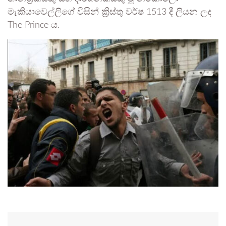
මැකියාවෙල්ලිගේ විසින් ක්‍රිස්තු වර්ෂ 1513 දී ලියන ලද
The Prince ය.