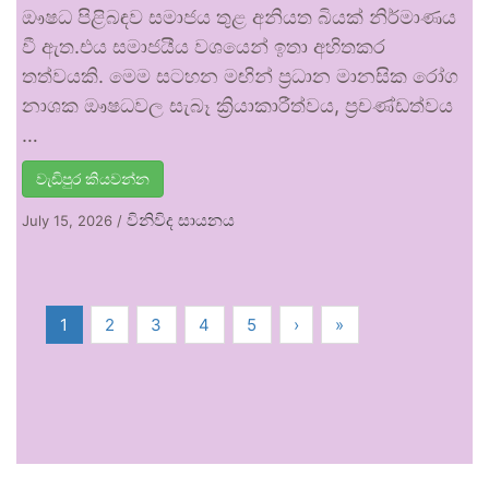
ඖෂධ පිළිබඳව සමාජය තුළ අනියත බියක් නිර්මාණය
වී ඇත.එය සමාජයීය වශයෙන් ඉතා අහිතකර
තත්වයකි. මෙම සටහන මඟින් ප්‍රධාන මානසික රෝග
නාශක ඖෂධවල සැබෑ ක්‍රියාකාරීත්වය, ප්‍රචණ්ඩත්වය
…
වැඩිපුර කියවන්න
විනිවිද සායනය
July 15, 2026
/
1
2
3
4
5
›
»