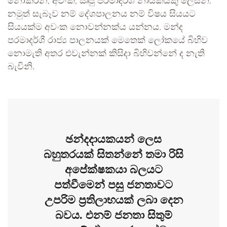
නොකරන, අවංක, ඍජු පරමාදර්ශී නායකයකු ලෙසිනි.
නමුත් සැබෑව නම් දේශපාලනය නම් විෂය සියයට
සියයක්ම අවංක නොවන්නක්ය යන්නය. මන්ද
පරමාදර්ශී රාජ්‍ය පාලනයක් මෙතෙක් ලෝකයේ බිහිව
නොමැති අතර එවැන්නක් කිසිදා බිහිවන්නේ ද නැති
බැවිනි.
ඡන්දදායකයන් ලෙස
බහුතරයක් සිතන්නේ තමා රිසි
අපේක්ෂකයා බලයට
පත්වීමෙන් පසු ජනතාවට
උපරිම ප්‍රතිලාභයක් ලබා දෙන
බවය. එනම් ජනතා සිතුම්