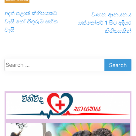
අදත් පළාත් කිහිපයකට
වාහන ආනයනය
වැසි හෝ ගිගුරුම් සහිත
ඔක්තෝබර් 1 සිට අදියර
වැසි
කිහිපයකින්