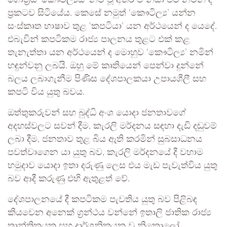
ගෝත්‍රය ‘කෞටිල්‍යය’ නම් වූ අතර ඒ නිසා එම නමින් ද
ප්‍රකටව සිටියේය. කෙසේ නමුත් ‘කෞටිල්‍ය’ යන්න
සංස්කෘත භාෂාව තුළ ‘කපටියා’ යන අර්ථයෙන් ද යෙදේ.
එබැවින් කපටිකම රාජ්‍ය පාලනය තුළට එක් කළ
තැනැත්තා යන අර්ථයෙන් ද මොහුව ‘කෞටිල්‍ය’ නමින්
හඳුන්වනු ලබයි. ඔහු මේ කෘතියෙන් පෙන්වා දුන්නේ
බලය ලබාගැනීම පිණිස දේශපාලකයා උපායශීලී සහ
කපටි විය යුතු බවය.
ඔත්තුකරුවන් සහ බුද්ධි අංශ යොදා ජනතාවගේ
අදහස්වලට සවන් දීම, කැරලි මර්දනය සඳහා දැඩි දඬුවම්
ලබා දීම, ජනතාව තුළ බිය ඇති කරමින් සුබසාධනය
පවත්වාගෙන යා යුතු බව, කැරලි මර්දනයේ දී වහාම
හමුදාව යොදා ඉතා දරුණු ලෙස එය මැඩ පැවැත්විය යුතු
බව ආදී කරුණු එහි ඇතුළත් වේ.
දේශපාලනයේ දී කපටිකම පැවතිය යුතු බව පිළිබඳ
කියවෙන අනෙක් ග්‍රන්ථය වන්නේ ඉතාලි ජාතික රාජ්‍ය
තාන්ත්‍රිකයකු සහ දාර්ශනිකයකු වූ නිකොලෝ