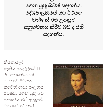
ගෙන යුතු බවත් සඳහන්ය.
දේශපාලනයේ යථාර්ථයම
වන්නේ රළු උපක්‍රම
අනුගමනය කිරීම බව ද එහි
සඳහන්ය.
නිකොලෝ
මැකියාවෙල්ලිගේ The
Prince කෘතියෙහි
ජනතාව මර්දනය
කරමින් රාජ්‍ය පාලනය
පවත්වා ගෙන යුතු බව
සඳහන්ය. එහි ඇතුළත්
වන කරුණු අතර