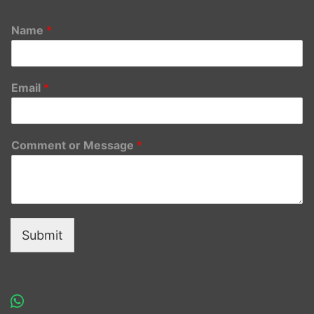
Name
*
Email
*
Comment or Message
*
Submit