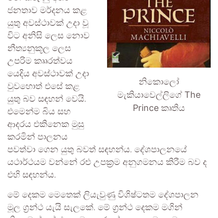
ජනතාව මර්දනය කළ
යුතු අවස්ථාවක් උදා වූ
විට අනිසි ලෙස නොව
නීත්‍යනුකූල ලෙස
උපරිම කෲරත්වය
යෙදිය අවස්ථාවක් උදා
නිකොලෝ
වුවහොත් එසේ කළ
මැකියාවෙල්ලිගේ The
යුතු බව සඳහන් වෙයි.
Prince කෘතිය
එමෙන්ම බිය සහ
ආදරය එකිනෙක මුසු
කරමින් පාලනය
පවත්වා ගෙන යුතු බවත් සඳහන්ය. දේශපාලනයේ
යථාර්ථයම වන්නේ රළු උපක්‍රම අනුගමනය කිරීම බව ද
එහි සඳහන්ය.
මේ දෙකම මෙතෙක් ලියැවුණු විශිෂ්ටතම දේශපාලන
මූල ග්‍රන්ථ යැයි සැලකේ. මේ ග්‍රන්ථ දෙකම මගින්