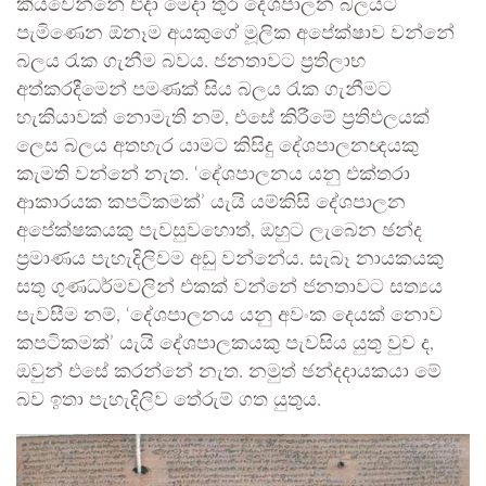
කියවෙන්නේ එදා මෙදා තුර දේශපාලන බලයට
පැමිණෙන ඕනෑම අයකුගේ මූලික අපේක්ෂාව වන්නේ
බලය රැක ගැනීම බවය. ජනතාවට ප්‍රතිලාභ
අත්කරදීමෙන් පමණක් සිය බලය රැක ගැනීමට
හැකියාවක් නොමැති නම්, එසේ කිරීමේ ප්‍රතිඵලයක්
ලෙස බලය අතහැර යාමට කිසිදු දේශපාලනඥයකු
කැමති වන්නේ නැත. ‘දේශපාලනය යනු එක්තරා
ආකාරයක කපටිකමක්’ යැයි යම්කිසි දේශපාලන
අපේක්ෂකයකු පැවසුවහොත්, ඔහුට ලැබෙන ඡන්ද
ප්‍රමාණය පැහැදිලිවම අඩු වන්නේය. සැබෑ නායකයකු
සතු ගුණධර්මවලින් එකක් වන්නේ ජනතාවට සත්‍යය
පැවසීම නම්, ‘දේශපාලනය යනු අවංක දෙයක් නොව
කපටිකමක්’ යැයි දේශපාලකයකු පැවසිය යුතු වුව ද,
ඔවුන් එසේ කරන්නේ නැත. නමුත් ඡන්දදායකයා මේ
බව ඉතා පැහැදිලිව තේරුම් ගත යුතුය.