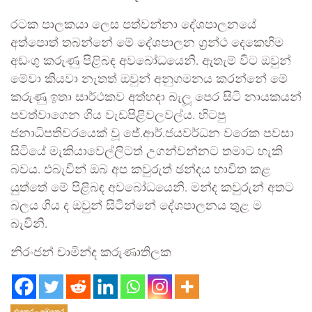
රටක පාලකයා ලෙස පත්වන්නා දේශපාලනයේ
අත්පොත් තබන්නේ මේ දේශපාලන ග්‍රන්ථ දෙකෙහිම
අඩංගු කරුණු පිළිබඳ අවබෝධයෙනි. ඇතැම් විට ඔවුන්
මේවා කියවා නැතත් ඔවුන් අනුගමනය කරන්නේ මේ
කරුණු ඉතා සාර්ථකව අත්හදා බැලූ පෙර සිටි නායකයන්
පවත්වාගෙන ගිය වැඩපිළිවලවල්ය. හිටපු
ජනාධිපතිවරයෙක් වූ ජේ.ආර්.ජයවර්ධන වරෙක පවසා
සිටියේ මැකියාවෙල්ලිටත් උගන්වන්නට තමාට හැකි
බවය. එබැවින් ඔබ අප කවුරුත් ඡන්දය භාවිත කළ
යුත්තේ මේ පිළිබඳ අවබෝධයෙනි. මන්ද කවුරුන් අතට
බලය ගිය ද ඔවුන් සිටින්නේ දේශපාලනය තුළ ම
බැවිනි.
නිරංජන් චාමින්ද කරුණාතිලක
එතෙර - මෙතෙර