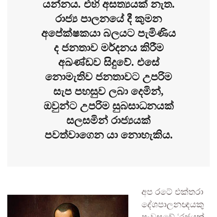
යන්නය. එහි අසත්‍යයක් නැත.
රාජ්‍ය පාලනයේ දී කුමන
අපේක්ෂකයා බලයට පැමිණිය
ද ජනතාව මර්දනය කිරීම
අඛණ්ඩව සිදුවේ. එසේ
නොමැතිව ජනතාවට උපරිම
සැප පහසුව ලබා දෙමින්,
ඔවුන්ට උපරිම සුබසාධනයක්
සලසමින් රාජ්‍යයක්
පවත්වාගෙන යා නොහැකිය.
අප රටේ එක්තරා
දේශපාලනඥයකු