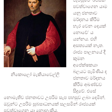
පැවසුවේ ‘රජයක්
පවත්වාගෙන යාම
යනු ජනතාව
මර්දනය කිරීම
හැර වෙන දෙයක්
නොවේ’ ය
යන්නය. එහි
අසත්‍යයක් නැත.
රාජ්‍ය පාලනයේ දී
කුමන
අපේක්ෂකයා
බලයට පැමිණිය ද
නිකොලෝ මැකියාවෙල්ලි
ජනතාව මර්දනය
කිරීම අඛණ්ඩව
සිදුවේ. එසේ
නොමැතිව ජනතාවට උපරිම සැප පහසුව ලබා දෙමින්,
ඔවුන්ට උපරිම සුබසාධනයක් සලසමින් රාජ්‍යයක්
පවත්වාගෙන යා නොහැකිය.