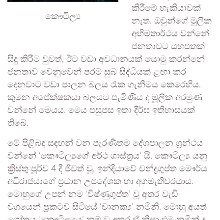
කිරීමේ හැකියාවක්
කෞටිල්‍ය
නැත. ඔවුන්ගේ මූලික
අභිමතාර්ථය වන්නේ
ජනතාවට යහපතක්
සිදු කිරීම වුවත්, ඊට වඩා අවධානයක් යොමු කරන්නේ
ජනතාව වෙනුවෙන් පරම සුබ සිද්ධියක් ළඟා කර
දෙනවාට වඩා පාලන බලය රැක ගැනීමය කෙරෙහිය.
කුමන අපේක්ෂකයා බලයට පැමිණිය ද මූලික අරමුණ
වන්නේ මෙයය. මෙය පසුපස ඉතා දීර්ඝ ඉතිහාසයක්
තිබේ.
මේ පිළිබඳ සඳහන් වන පැරණිතම දේශපාලන ග්‍රන්ථය
වන්නේ ‘කෞටිල්‍යගේ අර්ථ ශාස්ත්‍රය’ යි. කෞටිල්‍ය යනු
ක්‍රිස්තු පූර්ව 4 දී ජීවත් වූ, ඉන්දියාවේ චන්ද්‍රගුප්ත මෞර්ය
අධිරාජයාගේ ප්‍රධාන උපදේශක හා අගමැතිවරයාය.
මොහුගේ උපන් නම ‘විෂ්ණුගුප්ත’ වූ අතර වැඩි
වශයෙන් ප්‍රකටව සිටියේ ‘චානක්‍ය’ නමිනි. මොහු අයත්