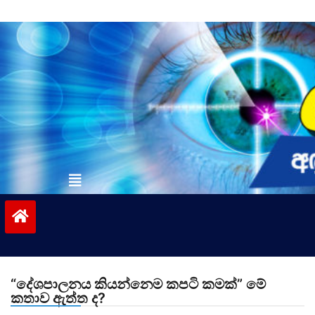
Skip
to
content
vinivida.lk
“දේශපාලනය කියන්නෙම කපටි කමක්” මේ
කතාව ඇත්ත ද?