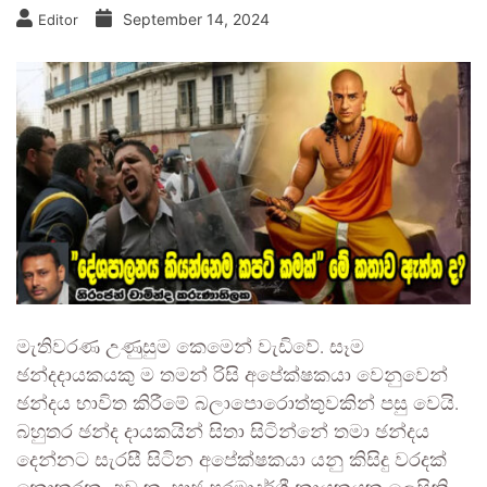
September 14, 2024
Editor
මැතිවරණ උණුසුම කෙමෙන් වැඩිවේ. සෑම
ඡන්දදායකයකු ම තමන් රිසි අපේක්ෂකයා වෙනුවෙන්
ඡන්දය භාවිත කිරීමේ බලාපොරොත්තුවකින් පසු වෙයි.
බහුතර ඡන්ද දායකයින් සිතා සිටින්නේ තමා ඡන්දය
දෙන්නට සැරසී සිටින අපේක්ෂකයා යනු කිසිදු වරදක්