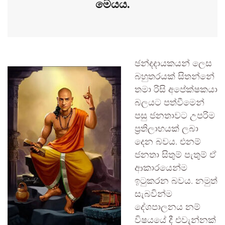
මෙයය.
ඡන්දදායකයන් ලෙස
බහුතරයක් සිතන්නේ
තමා රිසි අපේක්ෂකයා
බලයට පත්වීමෙන්
පසු ජනතාවට උපරිම
ප්‍රතිලාභයක් ලබා
දෙන බවය. එනම්
ජනතා සිතුම් පැතුම් ඒ
ආකාරයෙන්ම
ඉටුකරන බවය. නමුත්
සැබවින්ම
දේශපාලනය නම්
විෂයයේ දී එවැන්නක්