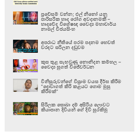
ප්‍රවේසම් වන්න; එල් නිනෝ යනු
පාරිසරික හෘද රෝග අවදානමකි –
හෘදවේද විශේෂඥ වෛද්‍ය මහාචාර්ය
නාමල් විජයසිංහ
අපරාධ නීතියේ පරම පදනම හෙවත්
වරදට සරිලන දඬුවම
කුස තුළ සැඟවුණු නොනිදන කම්හල –
වෛද්‍ය සුගත් විජේවර්ධන
විනිසුරුවන්ගේ විශ්‍රාම වයස දීර්ඝ කිරීම
“දොවාගත් කිරි කළයට ගොම මුසු
කිරීමක්”
සිරිලක සොබා දම් අසිරිය ලොවට
කියාපාන දිවියන් ගේ දිවි සුරකිමු