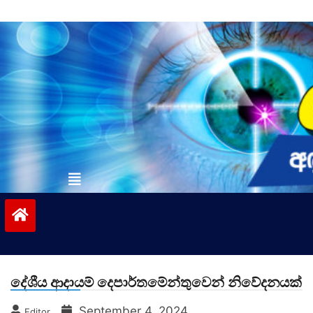
Skip
to
content
vinivida.lk
දේශීය ආදායම් දෙපාර්තමේන්තුවෙන් නිවේදනයක්
September 4, 2024
Editor