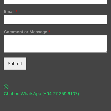
Email
*
Comment or Message
*
Submit
Chat on WhatsApp (+94 77 359 6107)