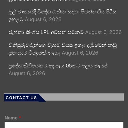
ජූලි මාසයේදී විදේශ රැකියා සඳහා පිටත්ව ගිය පිරිස
ඉහළට
August 6, 2026
ජැෆ්නා කිංග්ස් LPL අවසන් සටනට
August 6, 2026
විනිසුරුවරුන්ගේ විශ්‍රාම වයස ඉහළ දැමීමෙන් නඩු
ප්‍රමාදයට විසඳුමක් නැහැ
August 6, 2026
ප්‍රදේශ කිහිපයකට අද පැය 05කට ජලය කැපේ
August 6, 2026
CONTACT US
Name
*