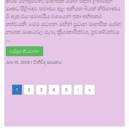
කිරීම් හේතුවෙන්, මානසික රෝග සඳහා ලබාදෙන
ඖෂධ පිළිබඳව සමාජය තුළ අනියත බියක් නිර්මාණය
වී ඇත.එය සමාජයීය වශයෙන් ඉතා අහිතකර
තත්වයකි. මෙම සටහන මඟින් ප්‍රධාන මානසික රෝග
නාශක ඖෂධවල සැබෑ ක්‍රියාකාරීත්වය, ප්‍රචණ්ඩත්වය
…
වැඩිපුර කියවන්න
විනිවිද සායනය
July 15, 2026
/
1
2
3
4
5
›
»