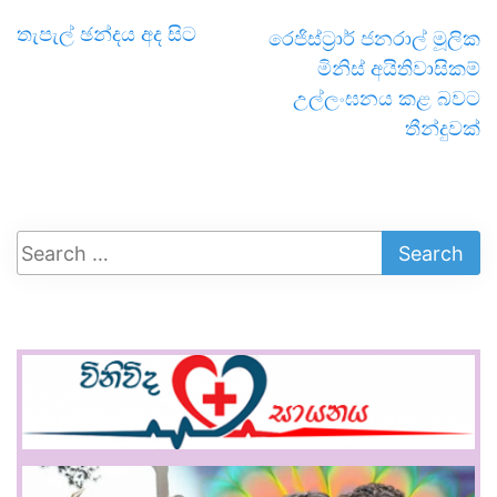
තැපැල් ඡන්දය අද සිට
රෙජිස්ට්‍රාර් ජනරාල් මූලික
මිනිස් අයිතිවාසිකම්
උල්ලංඝනය කළ බවට
තීන්දුවක්