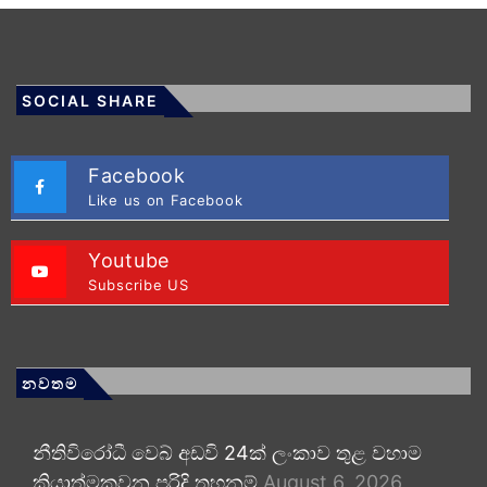
SOCIAL SHARE
Facebook
Like us on Facebook
Youtube
Subscribe US
නවතම
නීතිවිරෝධී වෙබ් අඩවි 24ක් ලංකාව තුළ වහාම
ක්‍රියාත්මකවන පරිදි තහනම්
August 6, 2026