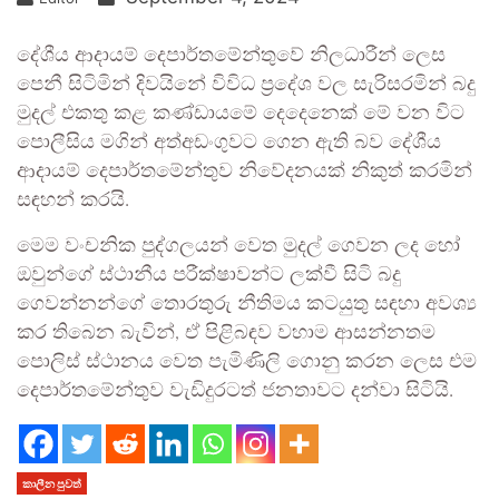
දේශීය ආදායම් දෙපාර්තමේන්තුවේ නිලධාරීන් ලෙස
පෙනී සිටිමින් දිවයිනේ විවිධ ප්‍රදේශ වල සැරිසරමින් බදු
මුදල් එකතු කළ කණ්ඩායමේ දෙදෙනෙක් මේ වන විට
පොලීසිය මගින් අත්අඩංගුවට ගෙන ඇති බව දේශීය
ආදායම් දෙපාර්තමේන්තුව නිවේදනයක් නිකුත් කරමින්
සඳහන් කරයි.
මෙම වංචනික පුද්ගලයන් වෙත මුදල් ගෙවන ලද හෝ
ඔවුන්ගේ ස්ථානීය පරීක්ෂාවන්ට ලක්වී සිටි බදු
ගෙවන්නන්ගේ තොරතුරු නීතිමය කටයුතු සඳහා අවශ්‍ය
කර තිබෙන බැවින්, ඒ පිළිබඳව වහාම ආසන්නතම
පොලිස් ස්ථානය වෙත පැමිණිලි ගොනු කරන ලෙස එම
දෙපාර්තමේන්තුව වැඩිදුරටත් ජනතාවට දන්වා සිටියි.
කාලීන පුවත්