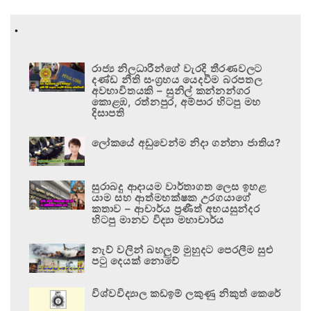
.
රාජ්‍ය නිලධාරීන්ගේ වැරදි තීරණවලට
දණ්ඩ නීති සංග්‍රහය යෙදවීම බරපතල
අවභාවිතයකි – සුනිල් කන්නන්ගර
කොළඹ, රත්නපුර, අම්පාර හිටපු මහ
දිසාපති
ලෝකයේ අඩුවෙන්ම නිදා ගන්නා ජාතිය?
සුරාබදු ආදායම වාර්තාගත ලෙස ඉහළ
යාම සහ ආත්මභක්ෂක උරගයාගේ
කතාව – ආචාර්ය ප්‍රණීත් අභයසුන්දර
හිටපු මානව විද්‍යා මහාචාර්ය
නැව් වලින් බහලුම් මුහුදට පෙරලීම සුළු
පටු දෙයක් නොවේ
විශ්වවිද්‍යාල කඩඉම් ලකුණු නිකුත් කෙරේ