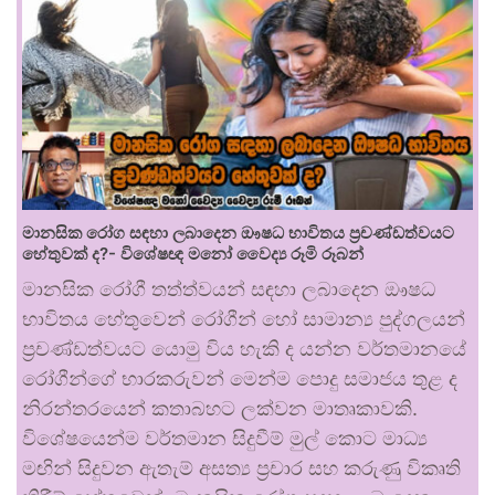
මානසික රෝග සඳහා ලබාදෙන ඖෂධ භාවිතය ප්‍රචණ්ඩත්වයට
හේතුවක් ද?- විශේෂඥ මනෝ වෛද්‍ය රූමි රූබන්
මානසික රෝගී තත්ත්වයන් සඳහා ලබාදෙන ඖෂධ
භාවිතය හේතුවෙන් රෝගීන් හෝ සාමාන්‍ය පුද්ගලයන්
ප්‍රචණ්ඩත්වයට යොමු විය හැකි ද යන්න වර්තමානයේ
රෝගීන්ගේ භාරකරුවන් මෙන්ම පොදු සමාජය තුළ ද
නිරන්තරයෙන් කතාබහට ලක්වන මාතෘකාවකි.
විශේෂයෙන්ම වර්තමාන සිදුවීම් මුල් කොට මාධ්‍ය
මඟින් සිදුවන ඇතැම් අසත්‍ය ප්‍රචාර සහ කරුණු විකෘති