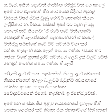
හැබැයි, ඉතින් දෙවෙනි රාජසිංහ රජ්ජුරුවන් ගෙ කාලේ
අපේ රටේ එළිමහන් හිර කාරයෙක් විදිහට අවුරුදු
විස්සක් විතර ජීවත් වුණු රොබට් නොක්ස් කියන
ඉංග්‍රීසිකාර නාවිකයා පස්සේ අපේ රට ගැන ලියපු
පොතේ නම් තියනවා,”ඒ රටේ හැම මිනිහෙක්ම
වෙදෙක්”කියලා.ඒකෙන් හැඟවෙන්නේ ඒ කාලේ
මිනිස්සු තමන්ගේ කෑම බීම තමන්ම වගා කර
ගත්තා,කැලෙන් කොලෙන් හොයා ගත්තා දඩයම් කර
ගත්තා වගේ හුඟක් දුරට තමන්ගේ ලෙඩ දුක් වලට බේත්
හේතුත් තමන්ම සපයා ගත්තා කියලයි.
හරි,අපි දැන් ඒ කතා පැත්තකින් තියමු. දැන් බොහෝ
ශිෂ්‍යයන්ගෙන් අහලා බැලුවම ඔවුන්ට අවසානයේ
වෙන්න අවශ්‍ය වෙලා තියෙන්නෙ
වෛද්‍යවරයෙක්,එහෙම නැත්නම් ඉංජිනේරුවෙක් .
අපේ ජන සංස්කෘතිය අනුව අධ්‍යාපනයේ ඉහළම හිනි
පෙත්ත දොස්තර කම කියන එක ජනතාවගේ සිත් සතන්