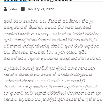
January 21, 2022
Editor
අපේ රටේ දොස්තර වරු හිඟයක් පවතිනවා කියලා
පොදු මතයක් තියනවා.සමහර විට අපේ සමාජයේ
දොස්තර කමේ අගය ඉහළ යන්නත් හේතුවක් වෙන්න
ඇති.මොකද?යමක හිඟතාවය ඒකේ වටිනා කම වැඩි
වෙන්නත් හේතුවක්නේ.ඇත්තටම අපේ රටේ දොස්තර
වරු හිඟද?මේ කාරණේ දිහා බලන කොට අපිට
ජාත්‍යන්තරය ගැනත් අවධානය යොමු කරන්න වෙනවා.
ලෝකයේ රටවල් අතරින් ඉතාලියේ ජනගහනයෙන්
දාහක් ගත්තොත් අට දෙනෙක් දොස්තර වරු,ප්‍රංශය
ගත්තොත් ජනගහනයෙන් හයයි දශම පහක්,ඒ
කියන්නේ දහ දාහකට හැට පහක් දොස්තරලා.ග්‍රීසියේ
දහ දාහකට හැට දෙකක්.ජර්මනියේ ජනගහනයෙන් දහ
දාහකට දොස්තර වරු හතලිස් තුන් දෙනෙක්ම ඉන්නවා.