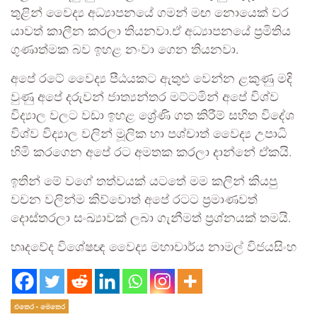
තුළින් වෛද්‍ය අධ්‍යාපනයේ ගමන් මඟ නොයෙක් වර
යාවත් කාලීන කරලා තියනවා.ඒ අධ්‍යාපනයේ ප්‍රමිතිය
ගුණාත්මක බව ඉහළ නංවා ගෙන තියනවා.
අපේ රටේ වෛද්‍ය පීඨයකට ඇතුළු වෙන්න ළකුණු මදි
වුණු අපේ දරුවන් ජාත්‍යන්තර මට්ටමින් අපේ විශ්ව
විද්‍යාල වලට වඩා ඉහළ ශ්‍රේණි ගත කිරීම් සහිත විදේශ
විශ්ව විද්‍යාල වලින් මූලික හා පශ්චාත් වෛද්‍ය උපාධි
හිමි කරගෙන අපේ රට අමතක කරලා දාන්නේ ඒකයි.
ඉතින් මේ වගේ තත්වයක් යටතේ මම කලින් කියපු
වචන වලින්ම කිව්වොත් අපේ රටට ප්‍රමාණවත්
දොස්තරලා සංඛ්‍යාවක් ලබා ගැනීමත් ප්‍රශ්නයක් තමයි.
හෘදවේද විශේෂඥ වෛද්‍ය මහාචාර්ය නාමල් විජයසිංහ
එතෙර - මෙතෙර