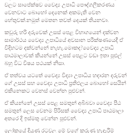
වලට සාපේක්ෂව වෛද්‍ය උපාධි පෞද්ගලීකරණය
වෙනවාට බොහෝ දෙනෙක් අකමැති වෙන
හේතුවක්.නමුත් මෙතන තවත් දෙයක් තියනවා.
කවුරු හරි දරුවෙක් උසස් පෙළ විභාගයෙන් දක්වන
සාමාර්ථය වෛද්‍ය උපාධියේ අවසාන පරීක්ෂණයෙදී ඒ
විදිහටම දක්වන්නේ නැහැ.මොකද?වෛද්‍ය උපාධි
පාඨමාලාවක් කියන්නේ උසස් පෙළට වඩා ඉතා පුළුල්
බහු විධ විෂය පථයක් නිසා.
ඒ තත්වය යටතේ වෛද්‍ය විද්‍යා උපාධිය හදාරන දරුවන්
ගේ උසස් සහ වෛද්‍ය උපාධි ප්‍රතිඵලය බොහෝ සෙයින්
එකිනෙකට වෙනස් වෙන්න පුළුවන්.
ඒ කියන්නේ උසස් පෙළ සමතුන් අබිබවා වෛද්‍ය පීඨ
සමතුන් ලෙස වෙනම පිරිසක් වෛද්‍ය උපාධි පාඨමාලා
අතරෙ දි ඉස්මතු වෙන්න පුළුවන්.
ලෝකයේ දියුණු රටවල මේ වගේ කරුණු හැදෑරීම්