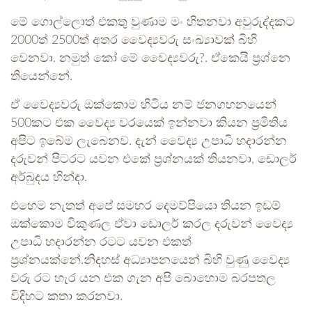
මේ ගොල්ලොත් එකතු වුණාම මං හිතනවා අවුරුද්දකට
2000ත් 2500ත් අතර වෛද්‍යවරු සංඛ්‍යාවක් බිහි
වෙනවා. නමුත් කෝ මේ වෛද්‍යවරු?. ඒකෙයි ප්‍රශ්නෙ
තියෙන්නේ.
ඒ වෛද්‍යවරු ඔක්කොම හිටිය නම් ජනගහනයෙන්
500කට එක වෛද්‍ය වරයෙක් ඉන්නවා කියන ප්‍රමිතිය
අපිට ඉබේම ලැබෙනව. දැන් වෛද්‍ය උපාධි හදාරන්න
දරුවන් පිටරට යවන එකේ ප්‍රශ්නයක් තියනවා, ඩොලර්
අර්බුදය හින්දා.
එහෙම නැතත් අපේ සමහර දෙමව්පියො තියන ඉඩම්
ඔක්කොම විකුණල ඒවා ඩොලර් කරල දරුවන් වෛද්‍ය
උපාධි හදාරන්න රටට යවන එකත්
ප්‍රශ්නයක්නේ.නිදහස් අධ්‍යාපනයෙන් බිහි වුණු වෛද්‍ය
වරු රට හැර යන එක ගැන අපි බොහොම බරපතල
විදිහට කතා කරනවා.