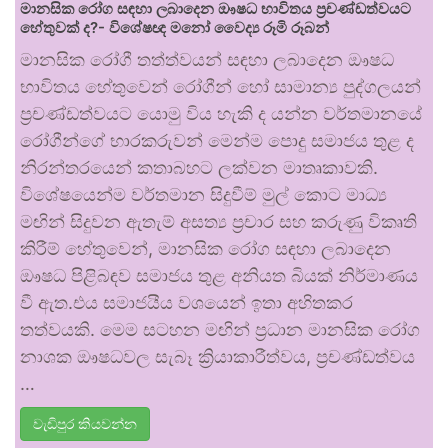
මානසික රෝග සඳහා ලබාදෙන ඖෂධ භාවිතය ප්‍රචණ්ඩත්වයට
හේතුවක් ද?- විශේෂඥ මනෝ වෛද්‍ය රූමි රූබන්
මානසික රෝගී තත්ත්වයන් සඳහා ලබාදෙන ඖෂධ
භාවිතය හේතුවෙන් රෝගීන් හෝ සාමාන්‍ය පුද්ගලයන්
ප්‍රචණ්ඩත්වයට යොමු විය හැකි ද යන්න වර්තමානයේ
රෝගීන්ගේ භාරකරුවන් මෙන්ම පොදු සමාජය තුළ ද
නිරන්තරයෙන් කතාබහට ලක්වන මාතෘකාවකි.
විශේෂයෙන්ම වර්තමාන සිදුවීම් මුල් කොට මාධ්‍ය
මඟින් සිදුවන ඇතැම් අසත්‍ය ප්‍රචාර සහ කරුණු විකෘති
කිරීම් හේතුවෙන්, මානසික රෝග සඳහා ලබාදෙන
ඖෂධ පිළිබඳව සමාජය තුළ අනියත බියක් නිර්මාණය
වී ඇත.එය සමාජයීය වශයෙන් ඉතා අහිතකර
තත්වයකි. මෙම සටහන මඟින් ප්‍රධාන මානසික රෝග
නාශක ඖෂධවල සැබෑ ක්‍රියාකාරීත්වය, ප්‍රචණ්ඩත්වය
…
වැඩිපුර කියවන්න