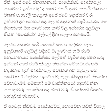
ඒත්, අපේ රටේ ජනගහනයට සාපේක්ෂව දොස්තරලා
කොච්චර ඉන්නවද? දාහකට එකයි දශම දෙකයි.ඒක තව
ටිකක් පැහැදිලි කළොත් අපේ රටේ දොස්තර වරු
ඉන්නේ දහ දාහකට දොලොස් දෙනෙක් හැටියට.මම මේ
කියන්නේ මහ පාරේ යන කාර් වල ඉස්සරහ අලවලා
තියන “ඩොක්ටර්” ලේබල් දිහා බලලා නෙවෙයි.
ලෝක සෞඛ්‍ය සංවිධානයේ සංඛ්‍යා ලේඛන වලට
අනුව.කාර් ලේබල් විදිහට බැලුවොත් නම් රටේ
ජනගහනයට සාපේක්ෂව ලෝකේ වැඩිම දොස්තර වරු
ඉන්නේ අපේ රටේ කියලා හිතන්න වෙනවා.එහෙම
නැත්නම් දැන් දොස්තරලා වෙදකම අත හැරලා මහ
පාරේ කාර් එළවන වැඩේට බැහැලා කියලා හරි හිතන්න
වෙනවා.මම මෙතනදී මේ වෘත්තිකයෝ හඳුන්වන්න
වෛද්‍යවරු නොකියා දොස්තර වරු කියන්නත් විශේෂ
හේතුවක් තියනවා.
ඒ වෛද්‍ය කිව්වම දොස්තරවරු නොවෙන තවත් විශාල