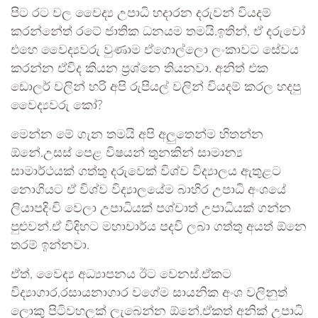
පිට රට වල වෛද්‍ය උපාධි හදාරන දරුවන් වියදම්
කරන්නේත් රටේ ජාතික ධනයම තමයි.ඉතින්, ඒ දරුවෝ
එහෙ වෛද්‍යවරු වුණාම ඒගොල්ලො ලංකාවට සේවය
කරන්න ඒවිද කියන ප්‍රශ්නෙ තියනවා. අනිත් එක
ඩොලර් වලින් හරි අපි රුපියල් වලින් වියදම් කරල හදපු
වෛද්‍යවරු කෝ?
මෙන්න මේ ගැන තමයි අපි අලුතෙන්ම හිතන්න
ඕනේ.උසස් පෙළ විෂයන් තුනකින් සාමාන්‍ය
සාමාර්ථයක් ගත්තු දරුවෙක් විශ්ව විද්‍යාලය ඇතුළට
නොගියට ඒ විශ්ව විද්‍යාලයේම බාහිර උපාධි අංශයේ
ලියාපදිංචි වෙලා උපාධියක් පශ්චාත් උපාධියක් ගන්න
පුළුවන්.ඒ විදිහට මහාචාර්ය පදවි ලබා ගත්තු අයත් ඕනෙ
තරම් ඉන්නවා.
ඒත්, වෛද්‍ය අධ්‍යාපනය ඊට වෙනස්.ඒකට
විද්‍යාගාර,රසායනාගාර වගේම සායනික අංශ වලිනුත්
ලොකු පිටිවහලක් ලැබෙන්න ඕනේ.ඒකත් අනික් උපාධි