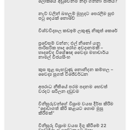
ලෝකයේ අඩුවෙන්ම නිදා ගන්නා ජාතිය?
නැව් වලින් බහලුම් මුහුදට පෙරලීම සුළු
පටු දෙයක් නොවේ
විශ්වවිද්‍යාල කඩඉම් ලකුණු නිකුත් කෙරේ
ප්‍රවේසම් වන්න; එල් නිනෝ යනු
පාරිසරික හෘද රෝග අවදානමකි –
හෘදවේද විශේෂඥ වෛද්‍ය මහාචාර්ය
නාමල් විජයසිංහ
කුස තුළ සැඟවුණු නොනිදන කම්හල –
වෛද්‍ය සුගත් විජේවර්ධන
අපරාධ නීතියේ පරම පදනම හෙවත්
වරදට සරිලන දඬුවම
විනිසුරුවන්ගේ විශ්‍රාම වයස දීර්ඝ කිරීම
“දොවාගත් කිරි කළයට ගොම මුසු
කිරීමක්”
විනිසුරු විශ්‍රාම වයස දිගු කිරීමේ 22