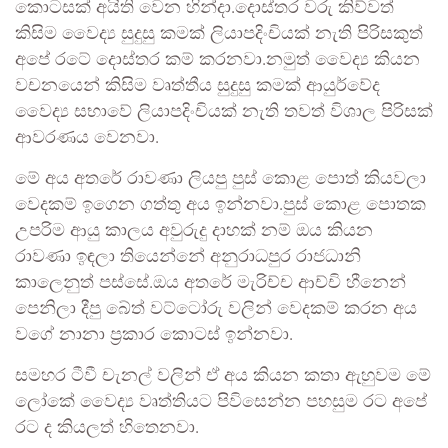
කොටසක් අයිති වෙන හින්දා.දොස්තර වරු කිව්වත්
කිසිම වෛද්‍ය සුදුසු කමක් ලියාපදිංචියක් නැති පිරිසකුත්
අපේ රටේ දොස්තර කම් කරනවා.නමුත් වෛද්‍ය කියන
වචනයෙන් කිසිම වෘත්තීය සුදුසු කමක් ආයුර්වේද
වෛද්‍ය සභාවේ ලියාපදිංචියක් නැති තවත් විශාල පිරිසක්
ආවරණය වෙනවා.
මේ අය අතරේ රාවණා ලියපු පුස් කොළ පොත් කියවලා
වෙදකම් ඉගෙන ගත්තු අය ඉන්නවා.පුස් කොළ පොතක
උපරිම ආයු කාලය අවුරුදු දාහක් නම් ඔය කියන
රාවණා ඉඳලා තියෙන්නේ අනුරාධපුර රාජධානි
කාලෙනුත් පස්සේ.ඔය අතරේ මැරිච්ච ආච්චි හීනෙන්
පෙනිලා දීපු බේත් වට්ටෝරු වලින් වෙදකම් කරන අය
වගේ නානා ප්‍රකාර කොටස් ඉන්නවා.
සමහර ටීවී චැනල් වලින් ඒ අය කියන කතා ඇහුවම මේ
ලෝකේ වෛද්‍ය වෘත්තියට පිවිසෙන්න පහසුම රට අපේ
රට ද කියලත් හිතෙනවා.