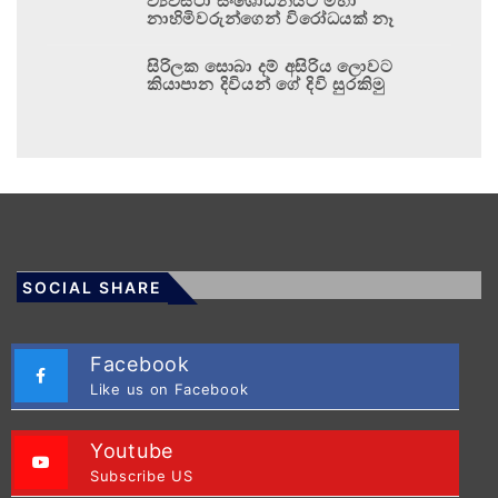
ව්‍යවස්ථා සංශෝධනයට මහා
නාහිමිවරුන්ගෙන් විරෝධයක් නෑ
සිරිලක සොබා දම් අසිරිය ලොවට
කියාපාන දිවියන් ගේ දිවි සුරකිමු
SOCIAL SHARE
Facebook
Like us on Facebook
Youtube
Subscribe US