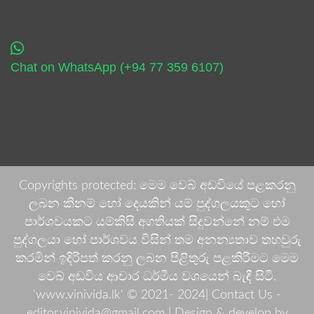
Chat on WhatsApp (+94 77 359 6107)
Copyrights protected: මෙම වෙබ් අඩවියේ පළකරනු
ලබන කිනම් හෝ දෙයකින් යම් පුද්ගලයකුට හෝ
පාර්ශවයකට යම්කිසි අගතියක් සිදුවන්නේ නම් එම
පුද්ගලයා හෝ පාර්ශවය විසින් තම අනන්‍යතාව තහවුරු
කරමින් ඉදිරිපත් කරනු ලබන පිළිතුරු පළකිරීමට මෙම
වෙබ් අඩවිය ආචාර ධර්මීය වශයෙන් බැඳී සිටී.
'www.vinivida.lk' © 2021- 2024| Contact Us -
editor.vinivida@gmail.com |
Design & develop by