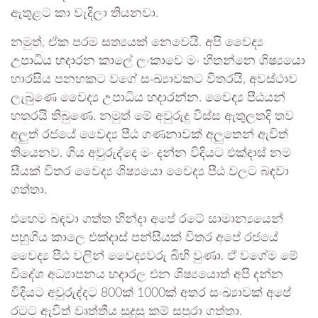
ඇතුළට කා වැදිලා තියනවා.
නමුත්, ඒක පරම සත්‍යයක් නෙවෙයි. අපි වෛද්‍ය
උපාධිය හදාරන කාලේ ලංකාවෙ මං හිතන්නෙ ශිෂ්‍යයො
හාරසිය පනහකට වගේ සංඛ්‍යාවකට විතරයි, අවස්ථාව
ලැබුණෙ වෛද්‍ය උපාධිය හදාරන්න. වෛද්‍ය පීඨයන්
හතරයි තිබුණෙ. නමුත් මේ අවුරුදු විස්ස ඇතුලතදි තව
අලුත් රජයේ වෛද්‍ය පීඨ ගණනාවක් අලුතෙන් ඇවිත්
තියෙනව. ගිය අවුරුද්දෙ මං දන්න විදියට එක්දාස් නම
සීයක් විතර වෛද්‍ය ශිෂ්‍යයො වෛද්‍ය පීඨ වලට බඳවා
ගත්තා.
එහෙම බඳවා ගත්ත හින්දා අපේ රටේ සාමාන්‍යයෙන්
පහුගිය කාලෙ එක්දාස් පන්සීයක් විතර අපේ රජයේ
වෛද්‍ය පීඨ වලින් වෛද්‍යවරු බිහි වුණා. ඒ වගේම මේ
විදේශ අධ්‍යාපනය හදාරල එන ශිෂ්‍යයොත් අපි දන්න
විදියට අවුරුද්දට 800ක් 1000ක් අතර සංඛ්‍යාවක් අපේ
රටට ඇවිත් වෘත්තීය සුදුසු කම් සපුරා ගත්තා.