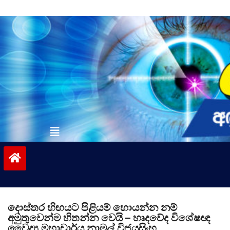
Skip
to
content
vinivida.lk
දොස්තර හිඟයට පිළියම් හොයන්න නම්
අමුතුවෙන්ම හිතන්න වෙයි – හෘදවේද විශේෂඥ
වෛද්‍ය මහාචාර්ය නාමල් විජයසිංහ