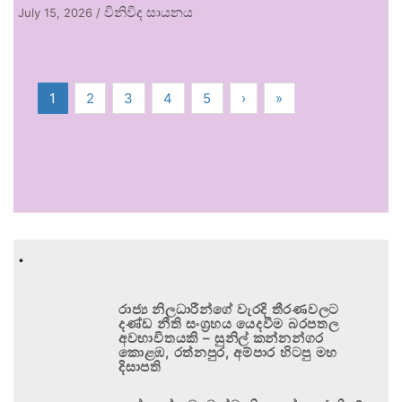
විනිවිද සායනය
July 15, 2026
/
1
2
3
4
5
›
»
.
රාජ්‍ය නිලධාරීන්ගේ වැරදි තීරණවලට
දණ්ඩ නීති සංග්‍රහය යෙදවීම බරපතල
අවභාවිතයකි – සුනිල් කන්නන්ගර
කොළඹ, රත්නපුර, අම්පාර හිටපු මහ
දිසාපති