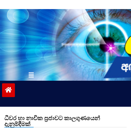
Skip
to
content
vinivida.lk
ධීවර හා නාවික ප්‍රජාවට කාලගුණයෙන්
දැනුම්දීමක්