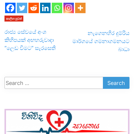
කාලීන පුවත්
රාජ්‍ය සේවයේ අංශ
නැගෙනහිර දුම්රිය
කිහිපයක් අඟහරුවාදා
මාර්ගයේ ගමනාගමනයට
“ලෙඩ වීමට” සැරසෙති
බාධා