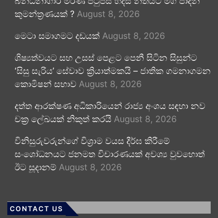
බන්ධනාගාර මරණ පිටුපස හදිසි නීතියට මග පාදන
කුමන්ත්‍රණයක් ?
August 8, 2026
මෙටා සමාගමට දඩයක්
August 8, 2026
ශිෂ්‍යත්වයට සහ උසස් පෙළට පෙනී සිටින සිසුන්ට
‘සිසු සැරිය’ සේවාව ක්‍රියාත්මකයි – ජාතික ගමනාගමන
කොමිෂන් සභාව
August 8, 2026
දත්ත ආරක්ෂණ අධිකාරියෙන් රාජ්‍ය අංශය සඳහා නව
චක්‍ර ලේඛයක් නිකුත් කරයි
August 8, 2026
විනිසුරුවරුන්ගේ විශ්‍රාම වයස දීර්ඝ කිරීමේ
සංශෝධනයට ජනමත විචාරණයක් අවශ්‍ය වුවහොත්
ඊට සූදානම්
August 8, 2026
CONTACT US