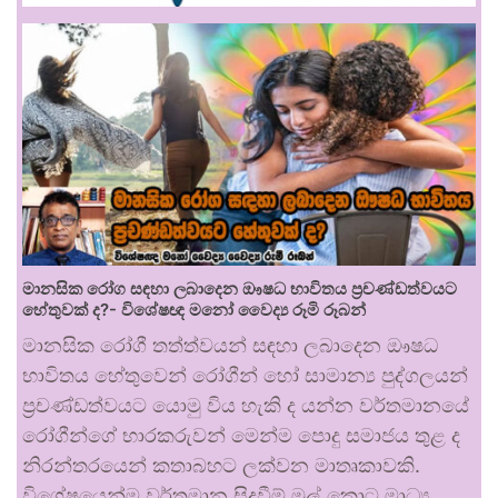
මානසික රෝග සඳහා ලබාදෙන ඖෂධ භාවිතය ප්‍රචණ්ඩත්වයට
හේතුවක් ද?- විශේෂඥ මනෝ වෛද්‍ය රූමි රූබන්
මානසික රෝගී තත්ත්වයන් සඳහා ලබාදෙන ඖෂධ
භාවිතය හේතුවෙන් රෝගීන් හෝ සාමාන්‍ය පුද්ගලයන්
ප්‍රචණ්ඩත්වයට යොමු විය හැකි ද යන්න වර්තමානයේ
රෝගීන්ගේ භාරකරුවන් මෙන්ම පොදු සමාජය තුළ ද
නිරන්තරයෙන් කතාබහට ලක්වන මාතෘකාවකි.
විශේෂයෙන්ම වර්තමාන සිදුවීම් මුල් කොට මාධ්‍ය