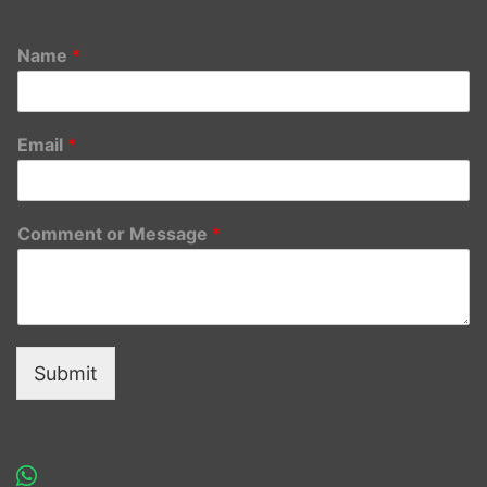
Name
*
Email
*
Comment or Message
*
Submit