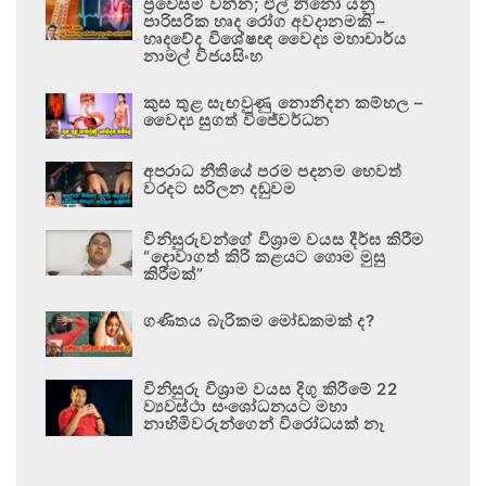
ප්‍රවේසම් වන්න; එල් නිනෝ යනු
පාරිසරික හෘද රෝග අවදානමකි –
හෘදවේද විශේෂඥ වෛද්‍ය මහාචාර්ය
නාමල් විජයසිංහ
කුස තුළ සැඟවුණු නොනිදන කම්හල –
වෛද්‍ය සුගත් විජේවර්ධන
අපරාධ නීතියේ පරම පදනම හෙවත්
වරදට සරිලන දඬුවම
විනිසුරුවන්ගේ විශ්‍රාම වයස දීර්ඝ කිරීම
“දොවාගත් කිරි කළයට ගොම මුසු
කිරීමක්”
ගණිතය බැරිකම මෝඩකමක් ද?
විනිසුරු විශ්‍රාම වයස දිගු කිරීමේ 22
ව්‍යවස්ථා සංශෝධනයට මහා
නාහිමිවරුන්ගෙන් විරෝධයක් නෑ