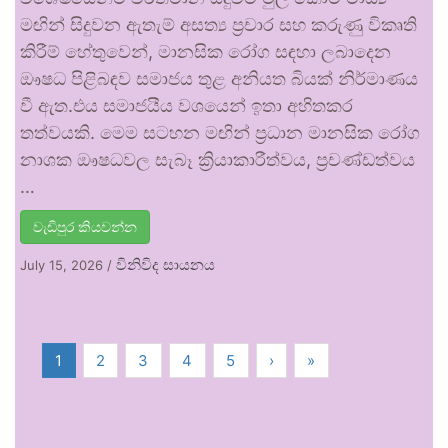
මඟින් සිදුවන ඇතැම් අසත්‍ය ප්‍රචාර සහ කරුණු විකෘති
කිරීම් හේතුවෙන්, මානසික රෝග සඳහා ලබාදෙන
ඖෂධ පිළිබඳව සමාජය තුළ අනියත බියක් නිර්මාණය
වී ඇත.එය සමාජයීය වශයෙන් ඉතා අහිතකර
තත්වයකි. මෙම සටහන මඟින් ප්‍රධාන මානසික රෝග
නාශක ඖෂධවල සැබෑ ක්‍රියාකාරීත්වය, ප්‍රචණ්ඩත්වය
…
වැඩිපුර කියවන්න
විනිවිද සායනය
July 15, 2026
/
1
2
3
4
5
›
»