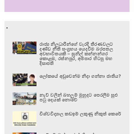
.
රාජ්‍ය නිලධාරීන්ගේ වැරදි තීරණවලට
දණ්ඩ නීති සංග්‍රහය යෙදවීම බරපතල
අවභාවිතයකි – සුනිල් කන්නන්ගර
කොළඹ, රත්නපුර, අම්පාර හිටපු මහ
දිසාපති
ලෝකයේ අඩුවෙන්ම නිදා ගන්නා ජාතිය?
නැව් වලින් බහලුම් මුහුදට පෙරලීම සුළු
පටු දෙයක් නොවේ
විශ්වවිද්‍යාල කඩඉම් ලකුණු නිකුත් කෙරේ