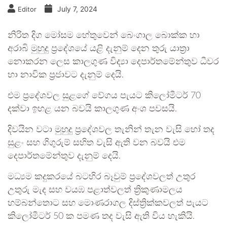
July 7, 2024
Editor
නිරිත දිග මෝසම හේතුවෙන් බෙංගාල බොක්ක හා
අරාබි මුහුදු ප්‍රදේශයේ යළි දැනුම් දෙන තුරු යාත්‍රා
නොකරන ලෙස කාලගුණ විද්‍යා දෙපාර්තමේන්තුව ධීවර
හා නාවික ප්‍රජාවට දැනුම් දෙයි.
එම ප්‍රදේශවල සුළගේ වේගය පැයට කිලෝමීටර් 70
දක්වා ඉහළ යන බවයි කාලගුණ අංශ පවසයි.
දිවයින වටා මුහුදු ප්‍රදේශවල තැනින් තැන වැසි හෝ තද
සුළං සහ ගිගුරුම් සහිත වැසි ඇති වන බවයි එම
දෙපාර්තමේන්තුව දැනුම් දෙයි.
මධ්‍යම කදුකරයේ බටහිර බෑවුම් ප්‍රදේශවලත් උතුර
උතුරු මැද සහ වයඹ පළාත්වලත් ත්‍රිකුණාමලය
හම්බන්තොට සහ මොණරාගල දිස්ත්‍රික්කවලත් පැයට
කිලෝමීටර් 50 ක පමණ තද වැසි ඇති විය හැකියි.