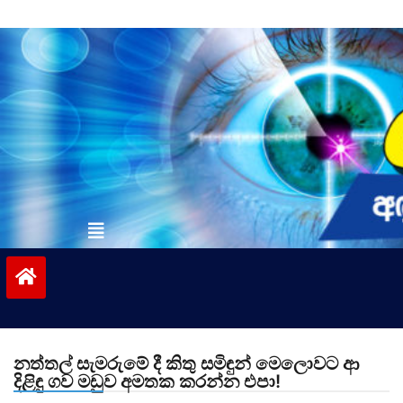
Skip
to
content
vinivida.lk
නත්තල් සැමරුමේ දී කිතු සමිඳුන් මෙලොවට ආ
දිළිඳු ගව මඩුව අමතක කරන්න එපා!