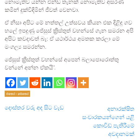
නොමැතිව යන්න එන්ඩ තැනක් නොමැතිව අසරණ
කමින් දුක්විඳිමින් ජීවත් වෙනවා.
ඒ නිසා අපිට මේ නත්තල් උත්සවය කියන එක දිළිඳු ගව
හලේ ඉපදුණු ජේසුස් ක්‍රිස්තුත් වහන්සේ ගැන සමරන අපි
අපිට කවදාවත් බෑ; ඒ යථාර්ථය අමතක කරලා මේ
මංගල්‍ය සමරන්න.
ජේසුස් ක්‍රිස්තුත් වහන්සේ අපෙන් බලාපොරොත්තු
වන්නේ අන්න ඒකයි”.
එතෙර - මෙතෙර
දොස්තර වරු අද සිට වැඩ
අනාරක්ෂිත
සංචාරකයන්ගෙන් යළි
කොවිඩ් පැතිරීමේ
අවදානමක්