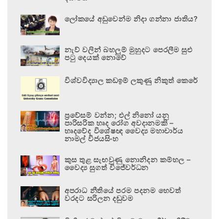
ලෝකයේ අඩුවෙන්ම නිදා ගන්නා ජාතිය?
නැව් වලින් බහලුම් මුහුදට පෙරලීම සුළු
පටු දෙයක් නොවේ
විශ්වවිද්‍යාල කඩඉම් ලකුණු නිකුත් කෙරේ
ප්‍රවේසම් වන්න; එල් නිනෝ යනු
පාරිසරික හෘද රෝග අවදානමකි –
හෘදවේද විශේෂඥ වෛද්‍ය මහාචාර්ය
නාමල් විජයසිංහ
කුස තුළ සැඟවුණු නොනිදන කම්හල –
වෛද්‍ය සුගත් විජේවර්ධන
අපරාධ නීතියේ පරම පදනම හෙවත්
වරදට සරිලන දඬුවම