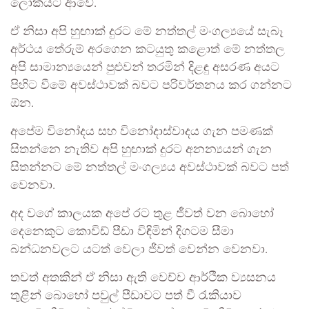
ලෝකයට ආවේ.
ඒ නිසා අපි හුඟාක් දුරට මේ නත්තල් මංගල්‍යයේ සැබෑ
අර්ථය තේරුම් අරගෙන කටයුතු කළොත් මේ නත්තල
අපි සාමාන්‍යයෙන් පුළුවන් තරමින් දිළඳු අසරණ අයට
පිහිට වීමේ අවස්ථාවක් බවට පරිවර්තනය කර ගන්නට
ඕන.
අපේම විනෝදය සහ විනෝදාස්වාදය ගැන පමණක්
සිතන්නෙ නැතිව අපි හුඟාක් දුරට අනන්‍යයන් ගැන
සිතන්නට මේ නත්තල් මංගල්‍යය අවස්ථාවක් බවට පත්
වෙනවා.
අද වගේ කාලයක අපේ රට තුළ ජීවත් වන බොහෝ
දෙනෙකුට කොවිඩ් පීඩා විඳිමින් දිගටම සීමා
බන්ධනවලට යටත් වෙලා ජීවත් වෙන්න වෙනවා.
තවත් අතකින් ඒ නිසා ඇති වෙච්ච ආර්ථික ව්‍යසනය
තුළින් බොහෝ පවුල් පීඩාවට පත් වී රැකියාව