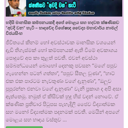
හදිසි මානසික කම්පනයකදී අපේ මොළය සහ හදවත ක්ෂණිකව
“අවදි වන” හැටි – හෘදවේද විශේෂඥ වෛද්‍ය මහාචාර්ය නාමල්
විජයසිංහ
ජීවිතයේ කිනම් හෝ අවස්ථාවක මානසික වශයෙන්
දැඩි තිගැස්මක් හෝ කම්පනයක් ඇති වීමේ අවකාශය
පොදුවේ අප කා තුළත් පවතී. එවන් අවස්ථා
සම්බන්ධයෙන් බොහෝ දෙනකු පවසන “මගේ පපුව
ගැහෙන්න පටන් ගත්තා”, “පපුව සීතල වුණා”, “හාට්
එක එක පාරටම නැවතුණා වගේ දැනුණා”, “ඔලුව
පුපුරන්න එනවා වගේ දැනුණා” වැනි ප්‍රකාශ ද අපි අසා
ඇත්තෙමු. නමුත් ඒ කිසිවක් හුදු හිස් වදන් නොවේ. ඒ
ක්ෂණික ප්‍රතිචාර පිටුපස පැහැදිලි ජෛව විද්‍යාත්මක
සහ මනෝ විද්‍යාත්මක පදනමක් පවතී. මෙයින් අපගේ
මොළය සහ හෘදය වස්තුව …