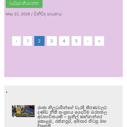
වැඩිපුර කියවන්න
විනිවිද සායනය
May 22, 2026
/
‹
1
2
3
4
5
›
»
.
රාජ්‍ය නිලධාරීන්ගේ වැරදි තීරණවලට
දණ්ඩ නීති සංග්‍රහය යෙදවීම බරපතල
අවභාවිතයකි – සුනිල් කන්නන්ගර
කොළඹ, රත්නපුර, අම්පාර හිටපු මහ
දිසාපති