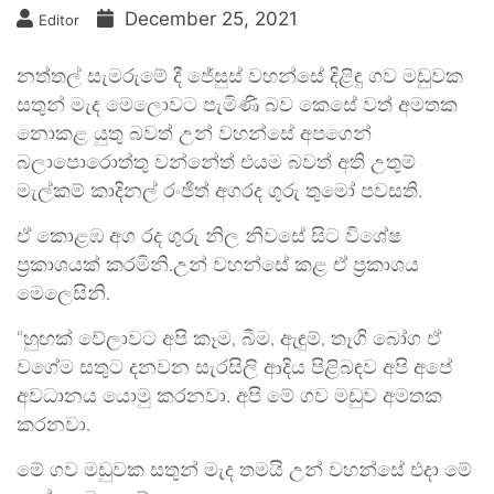
December 25, 2021
Editor
නත්තල් සැමරුමේ දී ජේසුස් වහන්සේ දිළිඳු ගව මඩුවක
සතුන් මැද මෙලොවට පැමිණි බව කෙසේ වත් අමතක
නොකළ යුතු බවත් උන් වහන්සේ අපගෙන්
බලාපොරොත්තු වන්නේත් එයම බවත් අති උතුම්
මැල්කම් කාදිනල් රංජිත් අගරද ගුරු තුමෝ පවසති.
ඒ කොළඹ අග රද ගුරු නිල නිවසේ සිට විශේෂ
ප්‍රකාශයක් කරමිනි.උන් වහන්සේ කළ ඒ ප්‍රකාශය
මෙලෙසිනි.
“හුඟක් වේලාවට අපි කෑම, බීම, ඇඳුම්, තෑගි බෝග ඒ
වගේම සතුට දනවන සැරසිලි ආදිය පිළිබඳව අපි අපේ
අවධානය යොමු කරනවා. අපි මේ ගව මඩුව අමතක
කරනවා.
මේ ගව මඩුවක සතුන් මැද තමයි උන් වහන්සේ එදා මේ