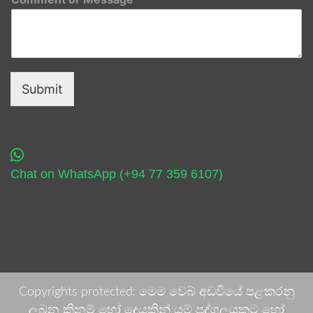
Submit
Chat on WhatsApp (+94 77 359 6107)
Copyrights protected: මෙම වෙබ් අඩවියේ පළකරනු
ලබන කිනම් හෝ දෙයකින් යම් පුද්ගලයකුට හෝ