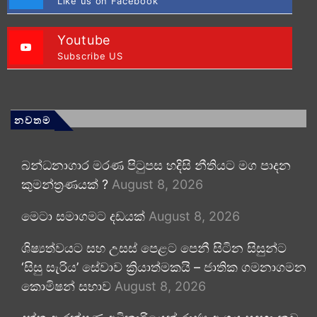
Like us on Facebook
Youtube
Subscribe US
නවතම
බන්ධනාගාර මරණ පිටුපස හදිසි නීතියට මග පාදන
කුමන්ත්‍රණයක් ?
August 8, 2026
මෙටා සමාගමට දඩයක්
August 8, 2026
ශිෂ්‍යත්වයට සහ උසස් පෙළට පෙනී සිටින සිසුන්ට
‘සිසු සැරිය’ සේවාව ක්‍රියාත්මකයි – ජාතික ගමනාගමන
කොමිෂන් සභාව
August 8, 2026