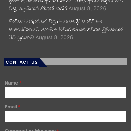
දත්ත ආරක්ෂණ අධිකාරියෙන් රාජ්‍ය අංශය සඳහා නව
චක්‍ර ලේඛයක් නිකුත් කරයි
August 8, 2026
විනිසුරුවරුන්ගේ විශ්‍රාම වයස දීර්ඝ කිරීමේ
සංශෝධනයට ජනමත විචාරණයක් අවශ්‍ය වුවහොත්
ඊට සූදානම්
August 8, 2026
CONTACT US
Name
*
Email
*
Comment or Message
*