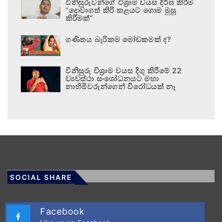
විනිසුරුවන්ගේ විශ්‍රාම වයස දීර්ඝ කිරීම
“දොවාගත් කිරි කළයට ගොම මුසු
කිරීමක්”
ගණිතය බැරිකම මෝඩකමක් ද?
විනිසුරු විශ්‍රාම වයස දිගු කිරීමේ 22
ව්‍යවස්ථා සංශෝධනයට මහා
නාහිමිවරුන්ගෙන් විරෝධයක් නෑ
SOCIAL SHARE
Facebook