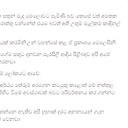
ඩුවක සතුන් මැද මෙලොවට පැමිණි බව කෙසේ වත් අමතක
තු වන්නේත් එයම බවත් අති උතුම් මැල්කම් කාදිනල්
ශයක් කරමිනි.උන් වහන්සේ කළ ඒ ප්‍රකාශය මෙලෙසිනි.
 වගේම සතුට දනවන සැරසිලි ආදිය පිළිබඳව අපි අපේ
කරනවා.
ා මේ ලෝකයට ආවේ.
ැබෑ අර්ථය තේරුම් අරගෙන කටයුතු කළොත් මේ නත්තල
යට පිහිට වීමේ අවස්ථාවක් බවට පරිවර්තනය කර ගන්නට
්නෙ නැතිව අපි හුඟාක් දුරට අනන්‍යයන් ගැන
් වෙනවා.