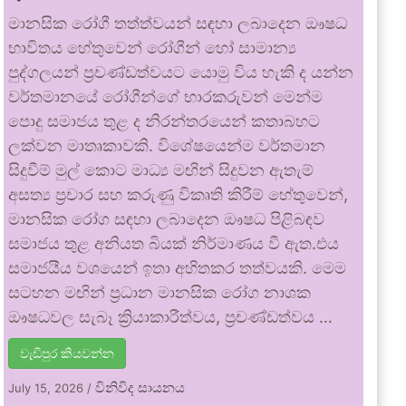
මානසික රෝගී තත්ත්වයන් සඳහා ලබාදෙන ඖෂධ
භාවිතය හේතුවෙන් රෝගීන් හෝ සාමාන්‍ය
පුද්ගලයන් ප්‍රචණ්ඩත්වයට යොමු විය හැකි ද යන්න
වර්තමානයේ රෝගීන්ගේ භාරකරුවන් මෙන්ම
පොදු සමාජය තුළ ද නිරන්තරයෙන් කතාබහට
ලක්වන මාතෘකාවකි. විශේෂයෙන්ම වර්තමාන
සිදුවීම් මුල් කොට මාධ්‍ය මඟින් සිදුවන ඇතැම්
අසත්‍ය ප්‍රචාර සහ කරුණු විකෘති කිරීම් හේතුවෙන්,
මානසික රෝග සඳහා ලබාදෙන ඖෂධ පිළිබඳව
සමාජය තුළ අනියත බියක් නිර්මාණය වී ඇත.එය
සමාජයීය වශයෙන් ඉතා අහිතකර තත්වයකි. මෙම
සටහන මඟින් ප්‍රධාන මානසික රෝග නාශක
ඖෂධවල සැබෑ ක්‍රියාකාරීත්වය, ප්‍රචණ්ඩත්වය …
වැඩිපුර කියවන්න
විනිවිද සායනය
July 15, 2026
/