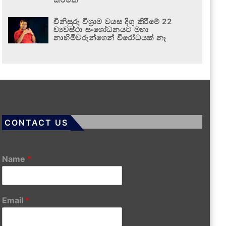
විනිසුරු විශ්‍රාම වයස දිගු කිරීමේ 22
ව්‍යවස්ථා සංශෝධනයට මහා
නාහිමිවරුන්ගෙන් විරෝධයක් නෑ
CONTACT US
Name
*
Email
*