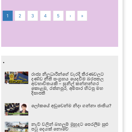
1
2
3
4
5
›
»
.
රාජ්‍ය නිලධාරීන්ගේ වැරදි තීරණවලට
දණ්ඩ නීති සංග්‍රහය යෙදවීම බරපතල
අවභාවිතයකි – සුනිල් කන්නන්ගර
කොළඹ, රත්නපුර, අම්පාර හිටපු මහ
දිසාපති
ලෝකයේ අඩුවෙන්ම නිදා ගන්නා ජාතිය?
නැව් වලින් බහලුම් මුහුදට පෙරලීම සුළු
පටු දෙයක් නොවේ