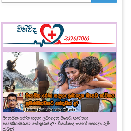
මානසික රෝග සඳහා ලබාදෙන ඖෂධ භාවිතය
ප්‍රචණ්ඩත්වයට හේතුවක් ද?- විශේෂඥ මනෝ වෛද්‍ය රූමි
රූබන්