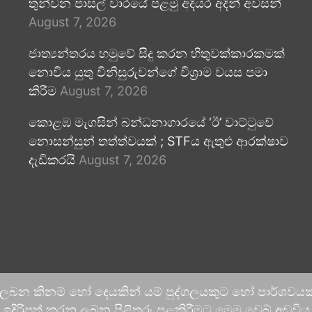
තුන්වන පාසල් වාරයේ පළමු අදියර අදින් අවසන්
August 7, 2026
ජාත්‍යන්තරය හමුවේ සිදු කරන හිතුවක්කාරකමක්
නොවිය යුතු විනිසුරුවන්ගේ විශ්‍රාම වයස පමා
කිරීම
August 7, 2026
කොළඹ මැගසින් බන්ධනාගාරයේ ‘ඊ’ වාට්ටුවේ
නොසන්සුන් තත්ත්වයක් ; STFය ඇතුළු ආරක්ෂාව
දැඩිකරයි
August 7, 2026
 ලබන කිනම් හෝ දෙයකින් යම් පුද්ගලයකුට හෝ පාර්ශවයකට
දිරිපත් කරනු ලබන පිළිතුරු පළකිරීමට මෙම වෙබ් අඩවිය ආච