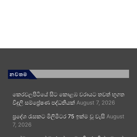
නවතම
කෙරවලපිටියේ සිට කොළඹ වරායට තවත් භූගත
විදුලි සම්ප්‍රේෂණ පද්ධතියක්
August 7, 2026
ප්‍රදේශ රැසකට මිලිමීටර 75 ඉක්ම වූ වැසි
August
7, 2026