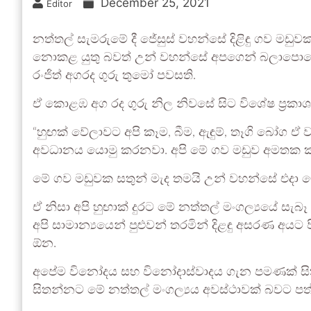
December 25, 2021
Editor
නත්තල් සැමරුමේ දී ජේසුස් වහන්සේ දිළිඳු ගව ම
නොකළ යුතු බවත් උන් වහන්සේ අපගෙන් බලාපොරොත්
රංජිත් අගරද ගුරු තුමෝ පවසති.
ඒ කොළඹ අග රද ගුරු නිල නිවසේ සිට විශේෂ ප්‍රකා
“හුඟක් වේලාවට අපි කෑම, බීම, ඇඳුම්, තෑගි බෝග ඒ
අවධානය යොමු කරනවා. අපි මේ ගව මඩුව අමතක 
මේ ගව මඩුවක සතුන් මැද තමයි උන් වහන්සේ එද
ඒ නිසා අපි හුඟාක් දුරට මේ නත්තල් මංගල්‍යයේ ස
අපි සාමාන්‍යයෙන් පුළුවන් තරමින් දිළඳු අසරණ අ
ඕන.
අපේම විනෝදය සහ විනෝදාස්වාදය ගැන පමණක් සිතන
සිතන්නට මේ නත්තල් මංගල්‍යය අවස්ථාවක් බවට පත