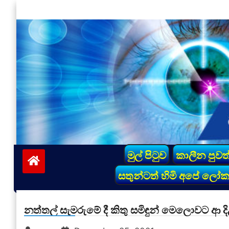
Skip
to
content
vinivida.lk
මුල් පිටුව
කාලීන පුවත
සතුන්ටත් හිමි අපේ ලෝ
නත්තල් සැමරුමේ දී කිතු සමිඳුන් මෙලොවට ආ 