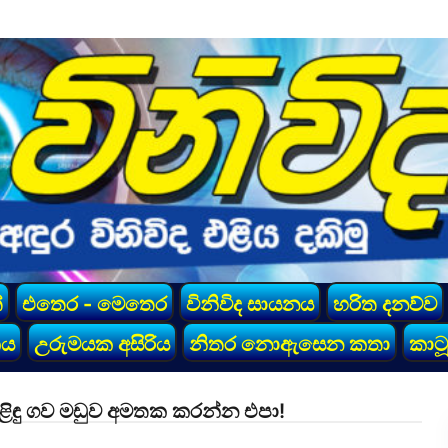
්
එතෙර - මෙතෙර
විනිවිද සායනය
හරිත දනව්ව
කය
උරුමයක අසිරිය
නිතර නොඇසෙන කතා
කාටූ
දිළිඳු ගව මඩුව අමතක කරන්න එපා!