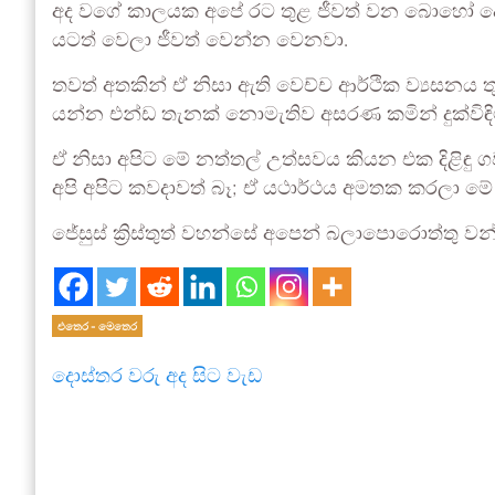
අද වගේ කාලයක අපේ රට තුළ ජීවත් වන බොහෝ දෙනෙ
යටත් වෙලා ජීවත් වෙන්න වෙනවා.
තවත් අතකින් ඒ නිසා ඇති වෙච්ච ආර්ථික ව්‍යසනය 
යන්න එන්ඩ තැනක් නොමැතිව අසරණ කමින් දුක්විඳිම
ඒ නිසා අපිට මේ නත්තල් උත්සවය කියන එක දිළිඳු ග
අපි අපිට කවදාවත් බෑ; ඒ යථාර්ථය අමතක කරලා මේ
ජේසුස් ක්‍රිස්තුත් වහන්සේ අපෙන් බලාපොරොත්තු ව
එතෙර - මෙතෙර
දොස්තර වරු අද සිට වැඩ