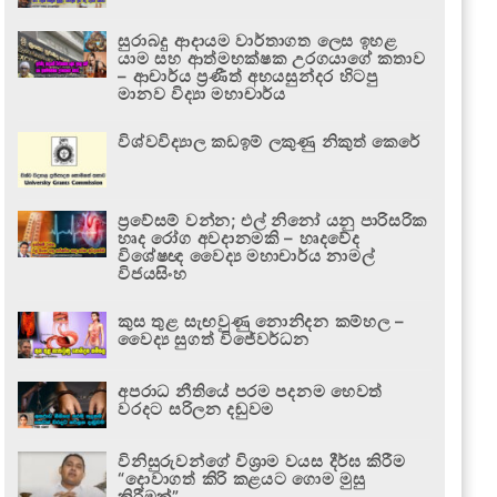
සුරාබදු ආදායම වාර්තාගත ලෙස ඉහළ
යාම සහ ආත්මභක්ෂක උරගයාගේ කතාව
– ආචාර්ය ප්‍රණීත් අභයසුන්දර හිටපු
මානව විද්‍යා මහාචාර්ය
විශ්වවිද්‍යාල කඩඉම් ලකුණු නිකුත් කෙරේ
ප්‍රවේසම් වන්න; එල් නිනෝ යනු පාරිසරික
හෘද රෝග අවදානමකි – හෘදවේද
විශේෂඥ වෛද්‍ය මහාචාර්ය නාමල්
විජයසිංහ
කුස තුළ සැඟවුණු නොනිදන කම්හල –
වෛද්‍ය සුගත් විජේවර්ධන
අපරාධ නීතියේ පරම පදනම හෙවත්
වරදට සරිලන දඬුවම
විනිසුරුවන්ගේ විශ්‍රාම වයස දීර්ඝ කිරීම
“දොවාගත් කිරි කළයට ගොම මුසු
කිරීමක්”