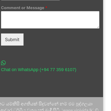
Comment or Message
*
Submit
Chat on WhatsApp (+94 77 359 6107)
 යම්කිසි අගතියක් සිදුවන්නේ නම් එම පුද්ගලයා
ාර ධර්මීය වශයෙන් බැඳී සිටී. 'www.vinivida.lk' ©