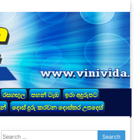
රසගඟුල
පහන් ටැඹ
ඉරා අදුරුපට
න්
දොස් දුරු කරවන දොස්තර උපදෙස්