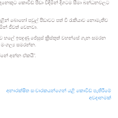
කුට කොවිඩ් පීඩා විඳිමින් දිගටම සීමා බන්ධනවලට
තුළින් බොහෝ පවුල් පීඩාවට පත් වී රැකියාව නොමැතිව
ින් ජීවත් වෙනවා.
ව හලේ ඉපදුණු ජේසුස් ක්‍රිස්තුත් වහන්සේ ගැන සමරන
 මංගල්‍ය සමරන්න.
න්නේ අන්න ඒකයි”.
අනාරක්ෂිත සංචාරකයන්ගෙන් යළි කොවිඩ් පැතිරීමේ
අවදානමක්