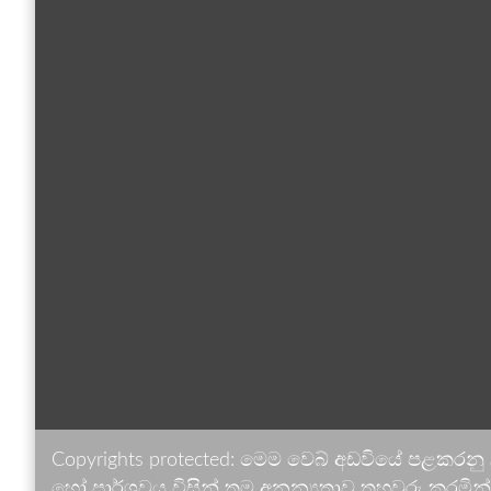
Copyrights protected: මෙම වෙබ් අඩවියේ පළකරනු
හෝ පාර්ශවය විසින් තම අනන්‍යතාව තහවුරු කරමින් ඉ