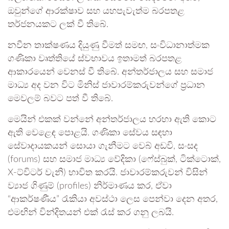
ඔවුන්ගේ ආරක්ෂාව සහ යහපැවැත්ම බරපතළ
තර්ජනයකට ලක් වී තිබේ.
නවීන තාක්ෂණය දියුණු වීමත් සමඟ, සංවිධානාත්මක
ගණිකා වෘත්තියේ ස්වභාවය ඉතාමත් බරපතළ
ආකාරයෙන් වෙනස් වී තිබේ. අන්තර්ජාලය සහ සමාජ
මාධ්‍ය අද වන විට මිනිස් ජාවාරම්කරුවන්ගේ ප්‍රධාන
මෙවලම් බවට පත් වී තිබේ.
මෙයින් එකක් වන්නේ අන්තර්ජාලය හරහා ඇති කොට
ඇති වෙළෙඳ පොළයි. ගණිකා සේවය සඳහා
සේවාදායකයන් සොයා ගැනීමට වෙබ් අඩවි, සංසද
(forums) සහ සමාජ මාධ්‍ය වේදිකා (ෆේස්බුක්, ටික්ටොක්,
X-ට්විටර් වැනි) භාවිත කරයි. ජාවාරම්කරුවන් විසින්
ව්‍යාජ ගිණුම් (profiles) නිර්මාණය කර, ඒවා
“ආකර්ෂණීය” රැකියා අවස්ථා ලෙස පෙන්වා දෙන අතර,
එමඟින් වින්දිතයන් එක් රැස් කර ගනු ලබයි.