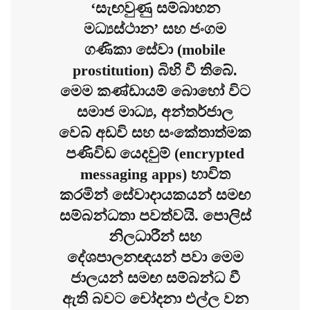
‘සැඟවුණු සම්බාහන
මධ්‍යස්ථාන’ සහ ජංගම
ගණිකා සේවා (mobile
prostitution) බිහි වී තිබේ.
මෙම කණ්ඩායම් බොහෝ විට
සමාජ මාධ්‍ය, අන්තර්ජාල
වෙබ් අඩවි සහ සංකේතාත්මක
පණිවිඩ යෙදවුම් (encrypted
messaging apps) භාවිත
කරමින් සේවාදායකයන් සමඟ
සම්බන්ධතා පවත්වයි. පොලිස්
නිලධාරීන් සහ
දේශපාලනඥයන් පවා මෙම
ජාලයන් සමඟ සම්බන්ධ වී
ඇති බවට චෝදනා එල්ල වන