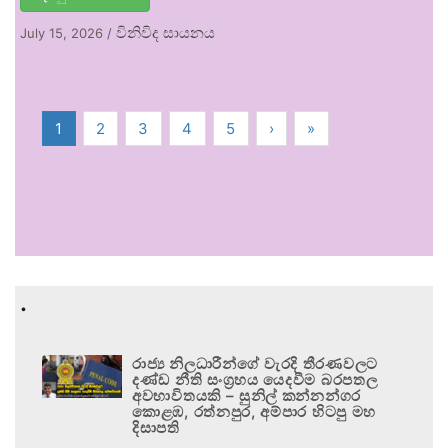
විනිවිද සායනය
July 15, 2026
/
1
2
3
4
5
›
»
.
රාජ්‍ය නිලධාරීන්ගේ වැරදි තීරණවලට
දණ්ඩ නීති සංග්‍රහය යෙදවීම බරපතල
අවභාවිතයකි – සුනිල් කන්නන්ගර
කොළඹ, රත්නපුර, අම්පාර හිටපු මහ
දිසාපති