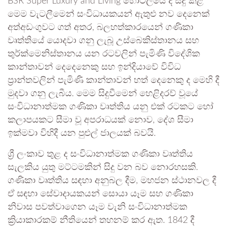
BSR Super Luxury and Living හෝටලයේ දී සිදු කළ
මෙම වැටලීමෙන් සංවිධායකයන් ඇතුළු නව දෙනෙක්
අත්අඩංගුවට ගත් අතර, බලහත්කාරයෙන් ගණිකා
වෘත්තියේ යොදවා ගනු ලැබූ උස්බෙකිස්තානය සහ
තුර්ක්මෙනිස්තානය යන රටවලින් පැමිණි විදේශික
කාන්තාවන් දෙදෙනෙකු සහ ඉන්දියාවේ විවිධ
ප්‍රාන්තවලින් පැමිණි කාන්තාවන් හත් දෙනෙකු ද මෙහි දී
මුදවා ගනු ලැබීය. මෙම සිදුවීමෙන් හෙළිදරව් වූයේ
සංවිධානාත්මක ගණිකා වෘත්තිය යනු එක් රටකට හෝ
කලාපයකට සීමා වූ අපරාධයක් නොව, දේශ සීමා
ඉක්මවා විහිදී යන පුළුල් ජාලයක් බවයි.
ශ්‍රී ලංකාව තුළ ද සංවිධානාත්මක ගණිකා වෘත්තිය
සැලකිය යුතු මට්ටමකින් සිදු වන බව නොරහසකි.
ගණිකා වෘත්තිය සඳහා අනුබල දීම, මහජන ස්ථානවල දී
ඒ සඳහා සේවාදායකයන් සොයා යෑම සහ ගණිකා
නිවාස පවත්වාගෙන යෑම වැනි සංවිධානාත්මක
ක්‍රියාකාරකම් නීතියෙන් තහනම් කර ඇත. 1842 දී