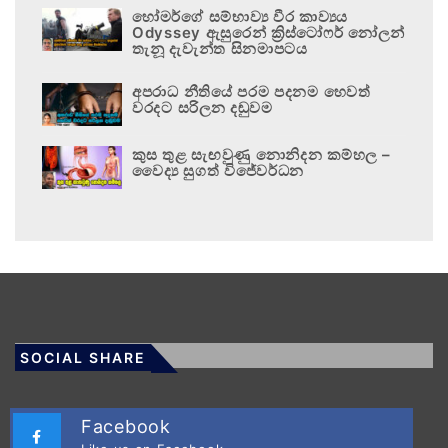
හෝමර්ගේ සම්භාව්‍ය වීර කාව්‍යය
Odyssey ඇසුරෙන් ක්‍රිස්ටෝෆර් නෝලන්
තැනූ දැවැන්ත සිනමාපටය
අපරාධ නීතියේ පරම පදනම හෙවත්
වරදට සරිලන දඬුවම
කුස තුළ සැඟවුණු නොනිදන කම්හල –
වෛද්‍ය සුගත් විජේවර්ධන
SOCIAL SHARE
Facebook