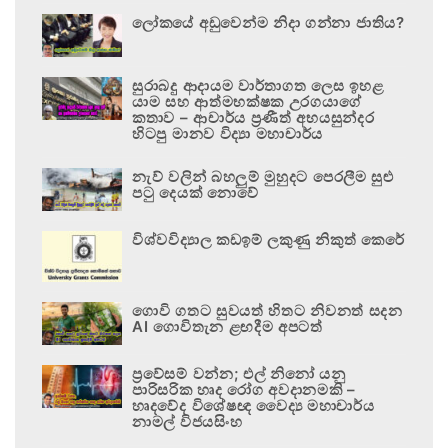
ලෝකයේ අඩුවෙන්ම නිදා ගන්නා ජාතිය?
සුරාබදු ආදායම වාර්තාගත ලෙස ඉහළ
යාම සහ ආත්මභක්ෂක උරගයාගේ
කතාව – ආචාර්ය ප්‍රණීත් අභයසුන්දර
හිටපු මානව විද්‍යා මහාචාර්ය
නැව් වලින් බහලුම් මුහුදට පෙරලීම සුළු
පටු දෙයක් නොවේ
විශ්වවිද්‍යාල කඩඉම් ලකුණු නිකුත් කෙරේ
ගොවි ගතට සුවයත් හිතට නිවනත් සදන
AI ගොවිතැන ළඟදීම අපටත්
ප්‍රවේසම් වන්න; එල් නිනෝ යනු
පාරිසරික හෘද රෝග අවදානමකි –
හෘදවේද විශේෂඥ වෛද්‍ය මහාචාර්ය
නාමල් විජයසිංහ