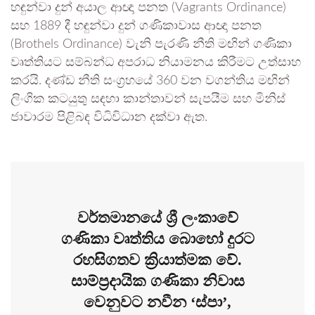
හඳුන්වා දුන් අයාල ආඥා පනත (Vagrants Ordinance)
සහ 1889 දී හඳුන්වා දුන් ගණිකාවාස ආඥා පනත
(Brothels Ordinance) වැනි පැරණි නීති මඟින් ගණිකා
වෘත්තියට සම්බන්ධ අපරාධ නියාමනය කිරීමට උත්සාහ
කරයි. දණ්ඩ නීති සංග්‍රහයේ 360 වන වගන්තිය මඟින්
ලිංගික කටයුතු සඳහා කාන්තාවන් සැපයීම සහ මිනිස්
ජාවාරම පිළිබඳ විධිවිධාන දක්වා ඇත.
වර්තමානයේ ශ්‍රී ලංකාවේ
ගණිකා වෘත්තිය බොහෝ දුරට
රහසිගතව ක්‍රියාත්මක වේ.
සාම්ප්‍රදායික ගණිකා නිවාස
වෙනුවට නවීන ‘ස්පා’,