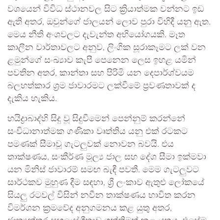
වශයෙන් විවිධ ස්ථානවල සිට ක්‍රියාත්මක වන්නට ඉඩ
ඇති අතර, ඔවුන්ගේ ජාලයන් ලොව පුරා විහිදී යනු ඇත.
මෙය නීති අංශවලට දැවැන්ත අභියෝගයකි. මෑත
කාලීන වාර්තාවලට අනුව, ලිංගික සූරාකෑමට ලක් වන
ළමුන්ගේ සංඛ්‍යාව කැපී පෙනෙන ලෙස ඉහළ යමින්
පවතින අතර, කාන්තා සහ පිරිමි යන දෙපාර්ශ්වයම
බලහත්කාර ශ්‍රම ජාවාරමට ලක්වීමේ ප්‍රවණතාවක් ද
දැකිය හැකිය.
හයිද්‍රාබාද්හි සිදු වූ සිදුවීමෙන් පෙන්නුම් කරන්නේ
සංවිධානාත්මක ගණිකා වෘත්තිය යනු එක් රටකට
පමණක් සීමාවූ ගැටලුවක් නොවන බවයි. එය
තාක්ෂණය, සංකීර්ණ මූල්‍ය ජාල සහ දේශ සීමා ඉක්මවා
යන මිනිස් ජාවාරම් සමඟ බැඳී පවතී. මෙම ගැටලුවට
සාර්ථකව මුහුණ දීම සඳහා, ශ්‍රී ලංකාව ඇතුළු ලෝකයේ
සියලු රටවල් විසින් නවීන තාක්ෂණය භාවිත කරන
විමර්ශන ක්‍රමවේද අනුගමනය කළ යුතු අතර,