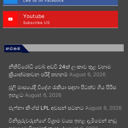
Like us on Facebook
Youtube
Subscribe US
නවතම
නීතිවිරෝධී වෙබ් අඩවි 24ක් ලංකාව තුළ වහාම
ක්‍රියාත්මකවන පරිදි තහනම්
August 6, 2026
ජූලි මාසයේදී විදේශ රැකියා සඳහා පිටත්ව ගිය පිරිස
ඉහළට
August 6, 2026
ජැෆ්නා කිංග්ස් LPL අවසන් සටනට
August 6, 2026
විනිසුරුවරුන්ගේ විශ්‍රාම වයස ඉහළ දැමීමෙන් නඩු