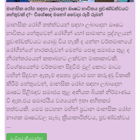
මානසික රෝග සඳහා ලබාදෙන ඖෂධ භාවිතය ප්‍රචණ්ඩත්වයට
හේතුවක් ද?- විශේෂඥ මනෝ වෛද්‍ය රූමි රූබන්
මානසික රෝගී තත්ත්වයන් සඳහා ලබාදෙන ඖෂධ
භාවිතය හේතුවෙන් රෝගීන් හෝ සාමාන්‍ය පුද්ගලයන්
ප්‍රචණ්ඩත්වයට යොමු විය හැකි ද යන්න වර්තමානයේ
රෝගීන්ගේ භාරකරුවන් මෙන්ම පොදු සමාජය තුළ ද
නිරන්තරයෙන් කතාබහට ලක්වන මාතෘකාවකි.
විශේෂයෙන්ම වර්තමාන සිදුවීම් මුල් කොට මාධ්‍ය
මඟින් සිදුවන ඇතැම් අසත්‍ය ප්‍රචාර සහ කරුණු විකෘති
කිරීම් හේතුවෙන්, මානසික රෝග සඳහා ලබාදෙන
ඖෂධ පිළිබඳව සමාජය තුළ අනියත බියක් නිර්මාණය
වී ඇත.එය සමාජයීය වශයෙන් ඉතා අහිතකර
තත්වයකි. මෙම සටහන මඟින් ප්‍රධාන මානසික රෝග
නාශක ඖෂධවල සැබෑ ක්‍රියාකාරීත්වය, ප්‍රචණ්ඩත්වය
…
වැඩිපුර කියවන්න