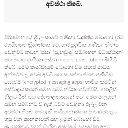
අවස්ථා තිබේ.
වර්තමානයේ ශ්‍රී ලංකාවේ ගණිකා වෘත්තිය බොහෝ දුරට
රහසිගතව ක්‍රියාත්මක වේ. සාම්ප්‍රදායික ගණිකා නිවාස
වෙනුවට නවීන ‘ස්පා’, ‘සැඟවුණු සම්බාහන මධ්‍යස්ථාන’
සහ ජංගම ගණිකා සේවා (mobile prostitution) බිහි වී
තිබේ. මෙම කණ්ඩායම් බොහෝ විට සමාජ මාධ්‍ය,
අන්තර්ජාල වෙබ් අඩවි සහ සංකේතාත්මක පණිවිඩ
යෙදවුම් (encrypted messaging apps) භාවිත කරමින්
සේවාදායකයන් සමඟ සම්බන්ධතා පවත්වයි. පොලිස්
නිලධාරීන් සහ දේශපාලනඥයන් පවා මෙම ජාලයන්
සමඟ සම්බන්ධ වී ඇති බවට චෝදනා එල්ල වන
අවස්ථා තිබේ. මෙවැනි සංවිධානාත්මක ජාවාරම්වලට
හසු වන කාන්තාවන් සහ ළමුන් බොහෝ විට
බලහත්කාරයෙන් ලිංගික සේවයේ යෙදවෙන අතර,