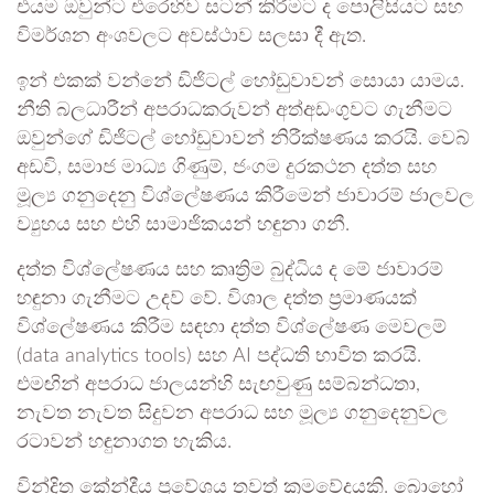
එයම ඔවුන්ට එරෙහිව සටන් කිරීමට ද පොලිසියට සහ
විමර්ශන අංශවලට අවස්ථාව සලසා දී ඇත.
ඉන් එකක් වන්නේ ඩිජිටල් හෝඩුවාවන් සොයා යාමය.
නීති බලධාරීන් අපරාධකරුවන් අත්අඩංගුවට ගැනීමට
ඔවුන්ගේ ඩිජිටල් හෝඩුවාවන් නිරීක්ෂණය කරයි. වෙබ්
අඩවි, සමාජ මාධ්‍ය ගිණුම්, ජංගම දුරකථන දත්ත සහ
මූල්‍ය ගනුදෙනු විශ්ලේෂණය කිරීමෙන් ජාවාරම් ජාලවල
ව්‍යුහය සහ එහි සාමාජිකයන් හඳුනා ගනී.
දත්ත විශ්ලේෂණය සහ කෘත්‍රිම බුද්ධිය ද මේ ජාවාරම්
හඳුනා ගැනීමට උදව් වේ. විශාල දත්ත ප්‍රමාණයක්
විශ්ලේෂණය කිරීම සඳහා දත්ත විශ්ලේෂණ මෙවලම්
(data analytics tools) සහ AI පද්ධති භාවිත කරයි.
එමඟින් අපරාධ ජාලයන්හි සැඟවුණු සම්බන්ධතා,
නැවත නැවත සිදුවන අපරාධ සහ මූල්‍ය ගනුදෙනුවල
රටාවන් හඳුනාගත හැකිය.
වින්දිත කේන්ද්‍රීය ප්‍රවේශය තවත් ක්‍රමවේදයකි. බොහෝ