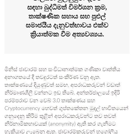
සඳහා බුද්ධිමත් විමර්ශන ක්‍රම,
තාක්ෂණික සහාය සහ පුළුල්
සමාජයීය දැනුවත්භාවය එක්ව
ක්‍රියාත්මක වීම අත්‍යවශ්‍යය.
මිනිස් ජාවාරම් සහ සංවිධානාත්මක ගණිකා වෘත්තිය
අනාගතයේ දී තවදුරටත් සංකීර්ණ වනු ඇත.
තාක්ෂණයේ දියුණුවත් සමඟ, අපරාධකරුවන් වඩාත්
නිර්මාණශීලී වන්නට ඉඩ තිබේ. අන්තර්ජාලයේ ඉදිරි
පරම්පරාව වන වෙබ් 3.0 තාක්ෂණය සහ
Cryptocurrency හෙවත් ගුප්තකේතන මුදල් භාවිතයෙන්
ගනුදෙනු කිරීම තුළින් අපරාධකරුවන්ට තව තවත්
නිර්නාමිකභාවයක් (anonymity) ඇති කර ගැනීමට
හැකියාව ලැබෙනු ඇත. ජාවාරම්කරුවන් භූගෝලීය