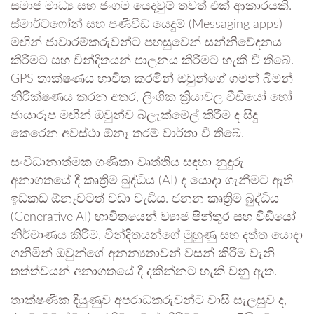
සමාජ මාධ්‍ය සහ ජංගම යෙදවුම් තවත් එක් ආකාරයකි.
ස්මාර්ට්ෆෝන් සහ පණිවිඩ යෙදුම් (Messaging apps)
මඟින් ජාවාරම්කරුවන්ට පහසුවෙන් සන්නිවේදනය
කිරීමට සහ වින්දිතයන් පාලනය කිරීමට හැකි වී තිබේ.
GPS තාක්ෂණය භාවිත කරමින් ඔවුන්ගේ ගමන් බිමන්
නිරීක්ෂණය කරන අතර, ලිංගික ක්‍රියාවල වීඩියෝ හෝ
ඡායාරූප මඟින් ඔවුන්ව බ්ලැක්මේල් කිරීම ද සිදු
කෙරෙන අවස්ථා ඕනෑ තරම් වාර්තා වී තිබේ.
සංවිධානාත්මක ගණිකා වෘත්තිය සඳහා නුදුරු
අනාගතයේ දී කෘත්‍රිම බුද්ධිය (AI) ද යොදා ගැනීමට ඇති
ඉඩකඩ ඕනෑවටත් වඩා වැඩිය. ජනන කෘත්‍රිම බුද්ධිය
(Generative AI) භාවිතයෙන් ව්‍යාජ පින්තූර සහ වීඩියෝ
නිර්මාණය කිරීම, වින්දිතයන්ගේ මුහුණු සහ දත්ත යොදා
ගනිමින් ඔවුන්ගේ අනන්‍යතාවන් වසන් කිරීම වැනි
තත්ත්වයන් අනාගතයේ දී දකින්නට හැකි වනු ඇත.
තාක්ෂණික දියුණුව අපරාධකරුවන්ට වාසි සැලසුව ද,