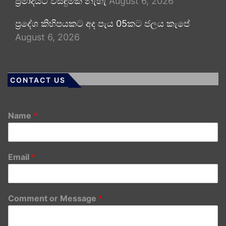
ප්‍රමාදයට විසඳුමක් නැහැ
August 6, 2026
ප්‍රදේශ කිහිපයකට අද පැය 05කට ජලය කැපේ
August 6, 2026
CONTACT US
Name
*
Email
*
Comment or Message
*