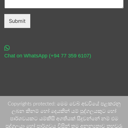
Submit
Chat on WhatsApp (+94 77 359 6107)
Copyrights protected: මෙම වෙබ් අඩවියේ පළකරනු
ලබන කිනම් හෝ දෙයකින් යම් පුද්ගලයකුට හෝ
පාර්ශවයකට යම්කිසි අගතියක් සිදුවන්නේ නම් එම
පුද්ගලයා හෝ පාර්ශවය විසින් තම අනන්‍යතාව තහවුරු