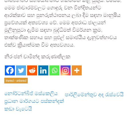
ජාත්‍යන්තර සහයෝගීතාව ශක්තිමත් කළ යුතුය. එසේම,
මෙම ජාවාරම්වලට ගොදුරු වන වින්දිතයන්ට
ආරක්ෂාව සහ පුනරුත්ථාපනය ලබා දීම සඳහා මානුෂීය
ප්‍රවේශයක් අත්‍යවශ්‍ය වේ. මෙම අපරාධ ජාලයන්
මුලිනුපුටා දැමීම සඳහා බුද්ධිමත් විමර්ශන ක්‍රම,
තාක්ෂණික සහාය සහ පුළුල් සමාජයීය දැනුවත්භාවය
එක්ව ක්‍රියාත්මක වීම අත්‍යවශ්‍යය.
නිරංජන් චාමින්ද කරුණාතිලක
එතෙර - මෙතෙර
නෝර්ටන්බිජ් මස්කෙලිය
පාර්ලිමේන්තුව අද රැස්වෙයි
ප්‍රධාන මාර්ගයට පස්කන්දක්
කඩා වැටෙයි