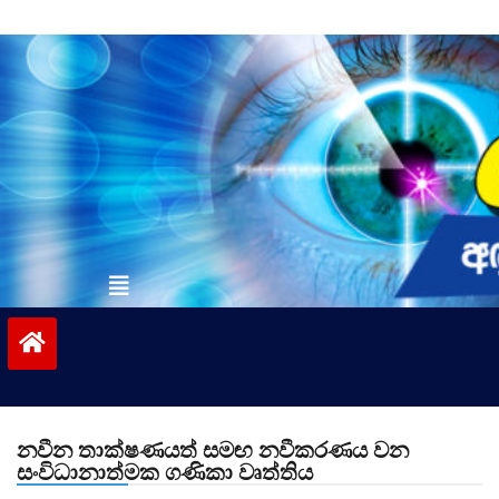
Skip
to
content
vinivida.lk
නවීන තාක්ෂණයත් සමඟ නවීකරණය වන
සංවිධානාත්මක ගණිකා වෘත්තිය