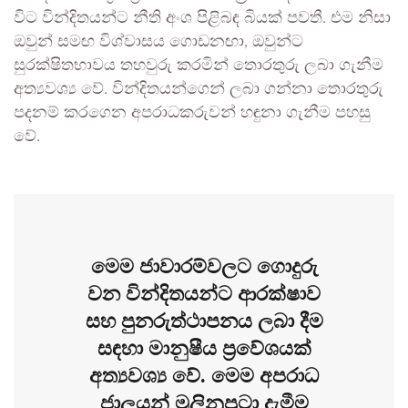
විට වින්දිතයන්ට නීති අංශ පිළිබඳ බියක් පවතී. එම නිසා
ඔවුන් සමඟ විශ්වාසය ගොඩනඟා, ඔවුන්ට
සුරක්ෂිතභාවය තහවුරු කරමින් තොරතුරු ලබා ගැනීම
අත්‍යවශ්‍ය වේ. වින්දිතයන්ගෙන් ලබා ගන්නා තොරතුරු
පදනම් කරගෙන අපරාධකරුවන් හඳුනා ගැනීම පහසු
වේ.
මෙම ජාවාරම්වලට ගොදුරු
වන වින්දිතයන්ට ආරක්ෂාව
සහ පුනරුත්ථාපනය ලබා දීම
සඳහා මානුෂීය ප්‍රවේශයක්
අත්‍යවශ්‍ය වේ. මෙම අපරාධ
ජාලයන් මුලිනුපුටා දැමීම