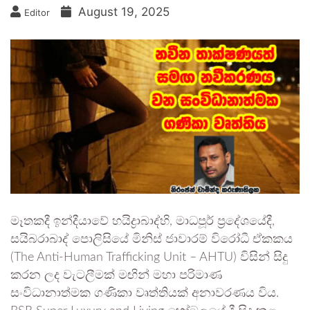
August 19, 2025
Editor
මෑතකදී ඉන්දීයාවේ හයිද්‍රාබාද්හි, මාධපූර් ප්‍රදේශයේදී,
සයිබරාබාද් පොලිසියේ මිනිස් ජාවාරම් විරෝධී ඒකකය
(The Anti-Human Trafficking Unit – AHTU) විසින් සිදු
කරන ලද වැටලීමක් මඟින් මහා පරිමාණ
සංවිධානාත්මක ගණිකා වෘත්තියක් අනාවරණය විය.