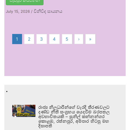
වැඩිපුර කියවන්න
විනිවිද සායනය
July 15, 2026
/
1
2
3
4
5
›
»
.
රාජ්‍ය නිලධාරීන්ගේ වැරදි තීරණවලට
දණ්ඩ නීති සංග්‍රහය යෙදවීම බරපතල
අවභාවිතයකි – සුනිල් කන්නන්ගර
කොළඹ, රත්නපුර, අම්පාර හිටපු මහ
දිසාපති