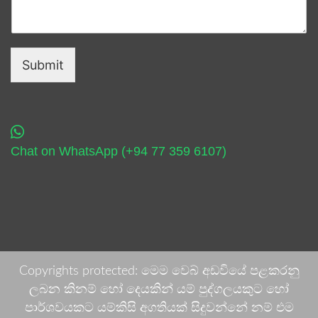
Submit
Chat on WhatsApp (+94 77 359 6107)
Copyrights protected: මෙම වෙබ් අඩවියේ පළකරනු
ලබන කිනම් හෝ දෙයකින් යම් පුද්ගලයකුට හෝ
පාර්ශවයකට යම්කිසි අගතියක් සිදුවන්නේ නම් එම