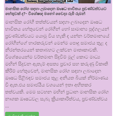
මානසික රෝග සඳහා ලබාදෙන ඖෂධ භාවිතය ප්‍රචණ්ඩත්වයට
හේතුවක් ද?- විශේෂඥ මනෝ වෛද්‍ය රූමි රූබන්
මානසික රෝගී තත්ත්වයන් සඳහා ලබාදෙන ඖෂධ
භාවිතය හේතුවෙන් රෝගීන් හෝ සාමාන්‍ය පුද්ගලයන්
ප්‍රචණ්ඩත්වයට යොමු විය හැකි ද යන්න වර්තමානයේ
රෝගීන්ගේ භාරකරුවන් මෙන්ම පොදු සමාජය තුළ ද
නිරන්තරයෙන් කතාබහට ලක්වන මාතෘකාවකි.
විශේෂයෙන්ම වර්තමාන සිදුවීම් මුල් කොට මාධ්‍ය
මඟින් සිදුවන ඇතැම් අසත්‍ය ප්‍රචාර සහ කරුණු විකෘති
කිරීම් හේතුවෙන්, මානසික රෝග සඳහා ලබාදෙන
ඖෂධ පිළිබඳව සමාජය තුළ අනියත බියක් නිර්මාණය
වී ඇත.එය සමාජයීය වශයෙන් ඉතා අහිතකර
තත්වයකි. මෙම සටහන මඟින් ප්‍රධාන මානසික රෝග
නාශක ඖෂධවල සැබෑ ක්‍රියාකාරීත්වය, ප්‍රචණ්ඩත්වය
…