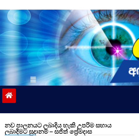
Skip
to
content
vinivida.lk
නව පාලනයට ලබාදිය හැකි උපරිම සහාය
ලබාදීමට සුදානම් – සජිත් ප්‍රේමදාස