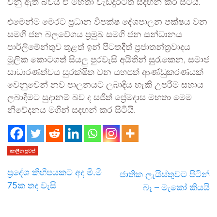
වනු ඇති බවයි ඒ මහතා වැඩිදුරටත් සදහන් කර සිටියි.
එමෙන්ම මෙරට ප්‍රධාන විපක්ෂ දේශපාලන පක්ෂය වන
සමගි ජන බලවේගය ප්‍රමුඛ සමගි ජන සන්ධානය
පාර්ලිමේන්තුව තුළත් ඉන් පිටතදීත් ප්‍රජාතන්ත්‍රවාදය
මූලික කොටගත් සියලු පුරවැසි අයිතීන් සුරැකෙන, සමාජ
සාධාරණත්වය සුරක්ෂිත වන යහපත් ආණ්ඩුකරණයක්
වෙනුවෙන් නව පාලනයට ලබාදිය හැකි උපරිම සහාය
ලබාදීමට සුදානම් බව ද සජිත් ප්‍රේමදාස මහතා මෙම
නිවේදනය මගින් සදහන් කර සිටියි.
කාලීන පුවත්
ප්‍රදේශ කිහිපයකට අද මි.මී
ජාතික ලැයිස්තුවට පිටින්
75ක තද වැසි
බෑ – මැකෝ කියයි