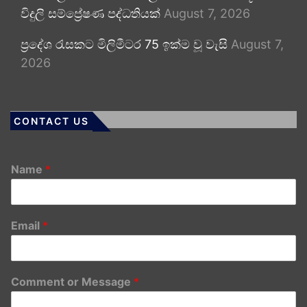
විදුලි සම්ප්‍රේෂණ පද්ධතියක්
August 7, 2026
ප්‍රදේශ රැසකට මිලිමීටර 75 ඉක්ම වූ වැසි
August 7,
2026
CONTACT US
Name
*
Email
*
Comment or Message
*