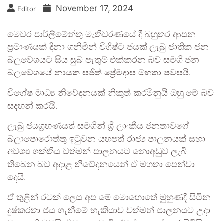
November 17, 2024
Editor
මෙවර පාර්ලිමේන්තු මැතිවරණයේ දී බහුතර ආසන
ප්‍රමාණයක් දිනා ගනිමින් විශිෂ්ට ජයක් ලැබු ජාතික ජන
බලවේගයට සිය සුබ පැතුම් එක්කරන බව සමගි ජන
බලවේගයේ නායක සජිත් ප්‍රේමදාස මහතා පවසයි.
විශේෂ මාධ්‍ය නිවේදනයක් නිකුත් කරමිනුයි ඔහු මේ බව
සදහන් කරයි.
ලැබු ජයග්‍රහණයත් සමගින් ශ්‍රී ලාංකීය ජනතාවගේ
බලාපොරොත්තු ඉටුවන යහපත් රාජ්‍ය පාලනයක් සහා
අවශ්‍ය ශක්තිය වත්මන් පාලනයට නොඅඩුව ලැබී
තිබෙන බව අදාළ නිවේදනයෙන් ඒ මහතා පෙන්වා
දෙයි.
ඒ තුළින් රටක් ලෙස අප මේ මොහොතේ මුහුණදී සිටින
දුෂ්කරතා ජය ගැනීමේ හැකියාව වත්මන් පාලනයට උදා