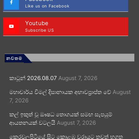
Like us on Facebook
Youtube
Subscribe US
නවතම
කාටූන් 2026.08.07
August 7, 2026
මහාචාර්ය විමල් දිසානායක අභාවප්‍රාප්ත වේ
August
7, 2026
කල් ඉකුත් වූ ඖෂධ තොගයක් සමඟ සැපයුම්
ආයතනයක් වටලයි
August 7, 2026
කෙරවලපිටියේ සිට කොළඹ වරායට තවත් භූගත