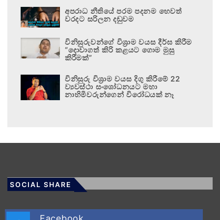
අපරාධ නීතියේ පරම පදනම හෙවත්
වරදට සරිලන දඬුවම
විනිසුරුවන්ගේ විශ්‍රාම වයස දීර්ඝ කිරීම
“දොවාගත් කිරි කළයට ගොම මුසු
කිරීමක්”
විනිසුරු විශ්‍රාම වයස දිගු කිරීමේ 22
ව්‍යවස්ථා සංශෝධනයට මහා
නාහිමිවරුන්ගෙන් විරෝධයක් නෑ
SOCIAL SHARE
Facebook