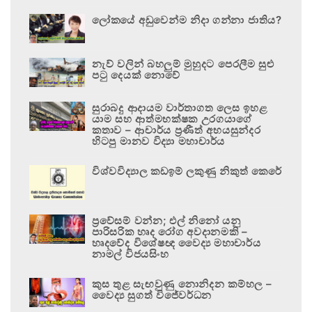
ලෝකයේ අඩුවෙන්ම නිදා ගන්නා ජාතිය?
නැව් වලින් බහලුම් මුහුදට පෙරලීම සුළු
පටු දෙයක් නොවේ
සුරාබදු ආදායම වාර්තාගත ලෙස ඉහළ
යාම සහ ආත්මභක්ෂක උරගයාගේ
කතාව – ආචාර්ය ප්‍රණීත් අභයසුන්දර
හිටපු මානව විද්‍යා මහාචාර්ය
විශ්වවිද්‍යාල කඩඉම් ලකුණු නිකුත් කෙරේ
ප්‍රවේසම් වන්න; එල් නිනෝ යනු
පාරිසරික හෘද රෝග අවදානමකි –
හෘදවේද විශේෂඥ වෛද්‍ය මහාචාර්ය
නාමල් විජයසිංහ
කුස තුළ සැඟවුණු නොනිදන කම්හල –
වෛද්‍ය සුගත් විජේවර්ධන