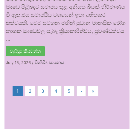
ඖෂධ පිළිබඳව සමාජය තුළ අනියත බියක් නිර්මාණය
වී ඇත.එය සමාජයීය වශයෙන් ඉතා අහිතකර
තත්වයකි. මෙම සටහන මඟින් ප්‍රධාන මානසික රෝග
නාශක ඖෂධවල සැබෑ ක්‍රියාකාරීත්වය, ප්‍රචණ්ඩත්වය
…
වැඩිපුර කියවන්න
විනිවිද සායනය
July 15, 2026
/
1
2
3
4
5
›
»