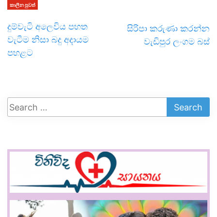
කාලීන පුවත්
දුම්වැටි අලෙවිය පහත
සිරිපා කරුණා කරන්න
වැටීම නිසා බදු අදායම
වැඩිපුර ලංගම බස්
පහළට