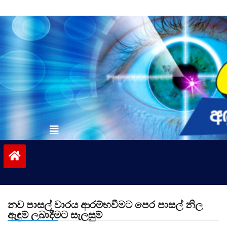
Skip
to
content
vinivida.lk
නව පාසල් වාරය ආරම්භවීමට පෙර පාසල් නිල
ඇඳුම් ලබාදීමට සැලසුම්