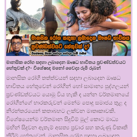
මානසික රෝග සඳහා ලබාදෙන ඖෂධ භාවිතය ප්‍රචණ්ඩත්වයට
හේතුවක් ද?- විශේෂඥ මනෝ වෛද්‍ය රූමි රූබන්
මානසික රෝගී තත්ත්වයන් සඳහා ලබාදෙන ඖෂධ
භාවිතය හේතුවෙන් රෝගීන් හෝ සාමාන්‍ය පුද්ගලයන්
ප්‍රචණ්ඩත්වයට යොමු විය හැකි ද යන්න වර්තමානයේ
රෝගීන්ගේ භාරකරුවන් මෙන්ම පොදු සමාජය තුළ ද
නිරන්තරයෙන් කතාබහට ලක්වන මාතෘකාවකි.
විශේෂයෙන්ම වර්තමාන සිදුවීම් මුල් කොට මාධ්‍ය
මඟින් සිදුවන ඇතැම් අසත්‍ය ප්‍රචාර සහ කරුණු විකෘති
කිරීම් හේතුවෙන්, මානසික රෝග සඳහා ලබාදෙන