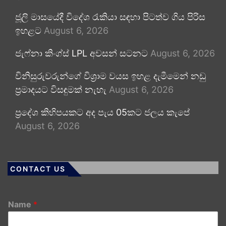
ජූලි මාසයේදී විදේශ රැකියා සඳහා පිටත්ව ගිය පිරිස
ඉහළට
August 6, 2026
ජැෆ්නා කිංග්ස් LPL අවසන් සටනට
August 6, 2026
විනිසුරුවරුන්ගේ විශ්‍රාම වයස ඉහළ දැමීමෙන් නඩු
ප්‍රමාදයට විසඳුමක් නැහැ
August 6, 2026
ප්‍රදේශ කිහිපයකට අද පැය 05කට ජලය කැපේ
August 6, 2026
CONTACT US
Name
*