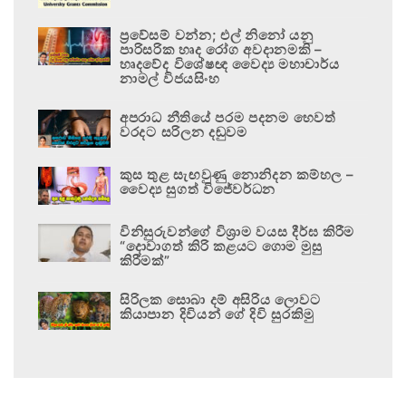
ප්‍රවේසම් වන්න; එල් නිනෝ යනු
පාරිසරික හෘද රෝග අවදානමකි –
හෘදවේද විශේෂඥ වෛද්‍ය මහාචාර්ය
නාමල් විජයසිංහ
අපරාධ නීතියේ පරම පදනම හෙවත්
වරදට සරිලන දඬුවම
කුස තුළ සැඟවුණු නොනිදන කම්හල –
වෛද්‍ය සුගත් විජේවර්ධන
විනිසුරුවන්ගේ විශ්‍රාම වයස දීර්ඝ කිරීම
“දොවාගත් කිරි කළයට ගොම මුසු
කිරීමක්”
සිරිලක සොබා දම් අසිරිය ලොවට
කියාපාන දිවියන් ගේ දිවි සුරකිමු