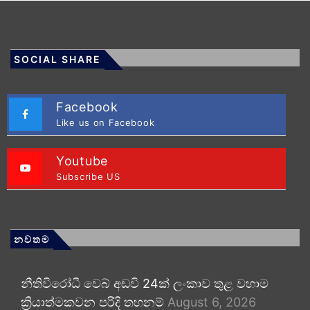
SOCIAL SHARE
Facebook
Like us on Facebook
Youtube
Subscribe US
නවතම
නීතිවිරෝධී වෙබ් අඩවි 24ක් ලංකාව තුළ වහාම
ක්‍රියාත්මකවන පරිදි තහනම්
August 6, 2026