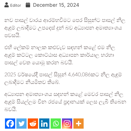
December 15, 2024
Editor
නව පාසල් වාරය ආරම්භවීමට පෙර සිසුන්ට පාසල් නිල
ඇඳුම් ලබාදීමට උපදෙස් දුන් බව අධ්‍යාපන අමාත්‍යාංශය
පවසයි.
එහි ලේකම් නාලක කළුවැව සඳහන් කළේ එම නිල
ඇඳුම් කට්ටල කොට්ඨාස අධ්‍යාපන කාර්යාල හරහා
පාසල් වෙත යොමු කරන බවයි.
2025 වර්ෂයේදී පාසල් සිසුන් 4,640,086කට නිල ඇඳුම්
ලබාදීමට නියමිතව තිබේ.
අධ්‍යාපන අමාත්‍යාංශය සඳහන් කළේ මෙවර පාසල් නිල
ඇඳුම් සියල්ලම චීන රජයේ ප්‍රදානයක් ලෙස ලැබී තිබෙන
බවයි.