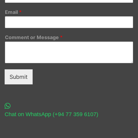
Email
*
Comment or Message
*
Submit
Chat on WhatsApp (+94 77 359 6107)