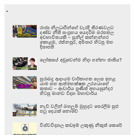
.
රාජ්‍ය නිලධාරීන්ගේ වැරදි තීරණවලට
දණ්ඩ නීති සංග්‍රහය යෙදවීම බරපතල
අවභාවිතයකි – සුනිල් කන්නන්ගර
කොළඹ, රත්නපුර, අම්පාර හිටපු මහ
දිසාපති
ලෝකයේ අඩුවෙන්ම නිදා ගන්නා ජාතිය?
සුරාබදු ආදායම වාර්තාගත ලෙස ඉහළ
යාම සහ ආත්මභක්ෂක උරගයාගේ
කතාව – ආචාර්ය ප්‍රණීත් අභයසුන්දර
හිටපු මානව විද්‍යා මහාචාර්ය
නැව් වලින් බහලුම් මුහුදට පෙරලීම සුළු
පටු දෙයක් නොවේ
විශ්වවිද්‍යාල කඩඉම් ලකුණු නිකුත් කෙරේ